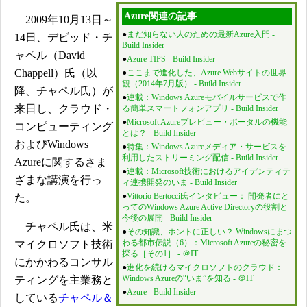
Azure関連の記事
2009年10月13日～
●
まだ知らない人のための最新Azure入門 -
14日、デビッド・チ
Build Insider
ャペル（David
●
Azure TIPS - Build Insider
Chappell）氏（以
●
ここまで進化した、Azure Webサイトの世界
観（2014年7月版） - Build Insider
降、チャペル氏）が
●
連載：Windows Azureモバイルサービスで作
来日し、クラウド・
る簡単スマートフォンアプリ - Build Insider
●
Microsoft Azureプレビュー・ポータルの機能
コンピューティング
とは？ - Build Insider
およびWindows
●
特集：Windows Azureメディア・サービスを
利用したストリーミング配信 - Build Insider
Azureに関するさま
●
連載：Microsoft技術におけるアイデンティテ
ざまな講演を行っ
ィ連携開発のいま - Build Insider
●
Vittorio Bertocci氏インタビュー： 開発者にと
た。
ってのWindows Azure Active Directoryの役割と
今後の展開 - Build Insider
チャペル氏は、米
●
その知識、ホントに正しい？ Windowsにまつ
わる都市伝説（6）：Microsoft Azureの秘密を
マイクロソフト技術
探る［その1］ - ＠IT
にかかわるコンサル
●
進化を続けるマイクロソフトのクラウド：
Windows Azureの“いま”を知る - ＠IT
ティングを主業務と
●
Azure - Build Insider
している
チャペル＆