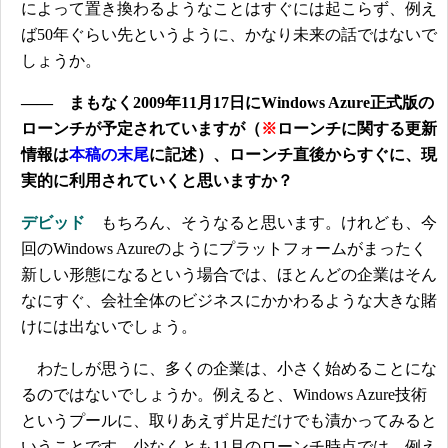
によって置き換わるようなことはすぐには起こらず、例え
ば50年ぐらい先というように、かなり未来の話ではないで
しょうか。
―― まもなく2009年11月17日にWindows Azure正式版の
ローンチが予定されていますが（
※
ローンチに関する更新
情報は
本稿の末尾
に記述）、ローンチ直後からすぐに、現
実的に利用されていくと思いますか？
デビッド
もちろん、そうなると思います。けれども、今
回のWindows Azureのようにプラットフォームがまったく
新しい形態になるという場合では、ほとんどの企業はそん
なにすぐ、会社全体のビジネスにかかわるような大きな賭
けには出ないでしょう。
わたしが思うに、多くの企業は、小さく始めることにな
るのではないでしょうか。例えると、Windows Azure技術
というプールに、取りあえず片足だけでも漬かってみると
いうことです。少なくとも11月のローンチ時点では、例え