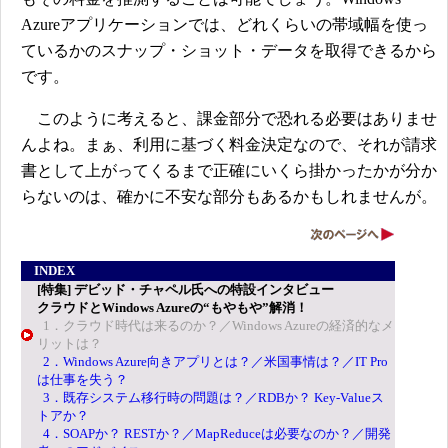
Azureアプリケーションでは、どれくらいの帯域幅を使っ
ているかのスナップ・ショット・データを取得できるから
です。
このように考えると、課金部分で恐れる必要はありませ
んよね。まぁ、利用に基づく料金決定なので、それが請求
書として上がってくるまで正確にいくら掛かったかが分か
らないのは、確かに不安な部分もあるかもしれませんが。
INDEX
[特集] デビッド・チャペル氏への特設インタビュー
クラウドとWindows Azureの“もやもや”解消！
1．クラウド時代は来るのか？／Windows Azureの経済的なメ
リットは？
2．Windows Azure向きアプリとは？／米国事情は？／IT Pro
は仕事を失う？
3．既存システム移行時の問題は？／RDBか？ Key-Valueス
トアか？
4．SOAPか？ RESTか？／MapReduceは必要なのか？／開発