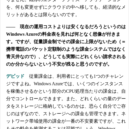
を、何も変更せずにクラウドの中へ移しても、経済的なメ
リットがあるとは限らないのです。
―― 現在の運用コストよりは安くなるだろうというのは
Windows Azureの料金表を見れば何となく想像が付きま
す。ですが、従量課金制でその課金に上限がないため（＝
携帯電話のパケット定額制のような課金システムではなく
青天井なので）、どうしても実際にどれくらい請求される
のか分からないという不安が残ると思うのですが。
デビッド
従量課金は、利用者にとっても1つのチャレン
ジですよね。Windows Azureでは、いくつのインスタンス
を稼働させるかという部分のCPU処理当たりの課金は、自
分でコントロールできます。また、どれくらいの量のデー
タをストレージに格納しているのかは、恐らく自分でご存
じのはずなので、ストレージへの課金も管理できます。ネ
ットワーク帯域使用の課金が一番の不安要素ですが、これ
もその料金を推測することは可能でしょう。Windows