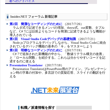
者へのアドバイス
Insider.NET フォーラム 新着記事
第2回 簡潔なコーディングのために
（2017/7/26）
ラムダ式で記述できるメンバの増加、throw式、out変数、タプル
など、C# 7には以前よりもコードを簡潔に記述できるような機能が
導入されている
第1回 Visual Studio Codeデバッグの基礎知識
（2017/7/21）
Node.jsプログラムをデバッグしながら、Visual Studio Codeに統合
されているデバッグ機能の基本の「キ」をマスターしよう
第1回 明瞭なコーディングのために
（2017/7/19）
C# 7で追加された新機能の中から、「数値リテラル構文の改善」
と「ローカル関数」を紹介する。これらは分かりやすいコードを記
述するのに使える
Presentation Translator
（2017/7/18）
Presentation TranslatorはPowerPoint用のアドイン。プレゼンテーシ
ョン時の字幕の付加や、多言語での質疑応答、スライドの翻訳を行
える
転職／派遣情報を探す