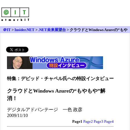
＠IT
>
Insider.NET
>
.NET未来展望台
>
クラウドとWindows Azureの“もや
もや”解消！
特集：デビッド・チャペル氏への特設インタビュー
クラウドとWindows Azureの“もやもや”解
消！
デジタルアドバンテージ 一色 政彦
2009/11/10
Page1
Page2
Page3
Page4