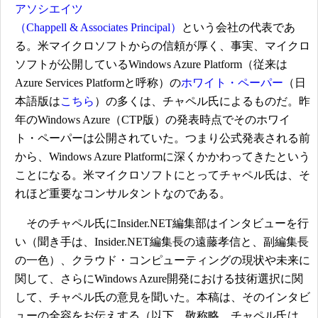
アソシエイツ
（Chappell & Associates Principal）
という会社の代表であ
る。米マイクロソフトからの信頼が厚く、事実、マイクロ
ソフトが公開しているWindows Azure Platform（従来は
Azure Services Platformと呼称）の
ホワイト・ペーパー
（日
本語版は
こちら
）の多くは、チャペル氏によるものだ。昨
年のWindows Azure（CTP版）の発表時点でそのホワイ
ト・ペーパーは公開されていた。つまり公式発表される前
から、Windows Azure Platformに深くかかわってきたという
ことになる。米マイクロソフトにとってチャペル氏は、そ
れほど重要なコンサルタントなのである。
そのチャペル氏にInsider.NET編集部はインタビューを行
い（聞き手は、Insider.NET編集長の遠藤孝信と、副編集長
の一色）、クラウド・コンピューティングの現状や未来に
関して、さらにWindows Azure開発における技術選択に関
して、チャペル氏の意見を聞いた。本稿は、そのインタビ
ューの全容をお伝えする（以下、敬称略。チャペル氏は