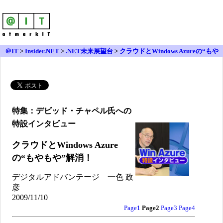
＠IT
>
Insider.NET
>
.NET未来展望台
>
クラウドとWindows Azureの“もや
もや”解消！
特集：デビッド・チャペル氏への
特設インタビュー
クラウドとWindows Azure
の“もやもや”解消！
デジタルアドバンテージ 一色 政
彦
2009/11/10
Page1
Page2
Page3
Page4