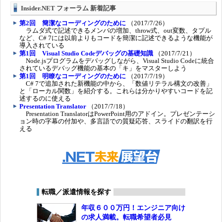
Insider.NET フォーラム 新着記事
第2回 簡潔なコーディングのために
（2017/7/26）
ラムダ式で記述できるメンバの増加、throw式、out変数、タプル
など、C# 7には以前よりもコードを簡潔に記述できるような機能が
導入されている
第1回 Visual Studio Codeデバッグの基礎知識
（2017/7/21）
Node.jsプログラムをデバッグしながら、Visual Studio Codeに統合
されているデバッグ機能の基本の「キ」をマスターしよう
第1回 明瞭なコーディングのために
（2017/7/19）
C# 7で追加された新機能の中から、「数値リテラル構文の改善」
と「ローカル関数」を紹介する。これらは分かりやすいコードを記
述するのに使える
Presentation Translator
（2017/7/18）
Presentation TranslatorはPowerPoint用のアドイン。プレゼンテーシ
ョン時の字幕の付加や、多言語での質疑応答、スライドの翻訳を行
える
転職／派遣情報を探す
年収６００万円！エンジニア向け
の求人満載。転職希望者必見