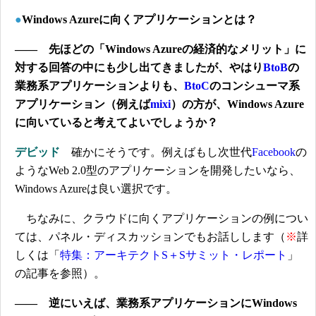
●
Windows Azureに向くアプリケーションとは？
―― 先ほどの「Windows Azureの経済的なメリット」に
対する回答の中にも少し出てきましたが、やはり
BtoB
の
業務系アプリケーションよりも、
BtoC
のコンシューマ系
アプリケーション（例えば
mixi
）の方が、Windows Azure
に向いていると考えてよいでしょうか？
デビッド
確かにそうです。例えばもし次世代
Facebook
の
ようなWeb 2.0型のアプリケーションを開発したいなら、
Windows Azureは良い選択です。
ちなみに、クラウドに向くアプリケーションの例につい
ては、パネル・ディスカッションでもお話しします（
※
詳
しくは「
特集：アーキテクトS＋Sサミット・レポート
」
の記事を参照）。
―― 逆にいえば、業務系アプリケーションにWindows