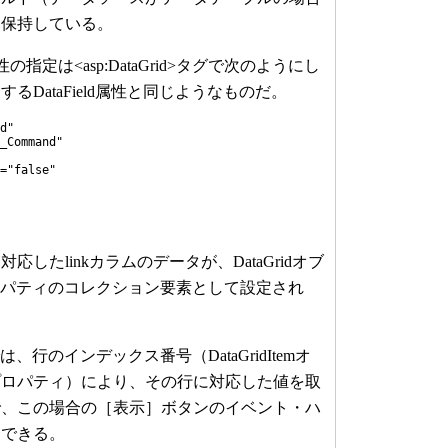
を保持している。
属性の指定は<asp:DataGrid>タグで次のようにし
るDataField属性と同じようなものだ。
d"
Command"
"false"
したlinkカラムのデータが、DataGridオブ
sプロパティのコレクション要素として設定され
は、行のインデックス番号（DataGridItemオ
dexプロパティ）により、その行に対応した値を取
で、この場合の［表示］ボタンのイベント・ハ
述できる。