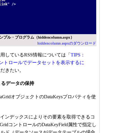
k" />
・プログラム（hiddencolumn.aspx）
hiddencolumn.aspxのダウンロード
しているRSS情報については「
TIPS：
Gridコントロールでデータセットを表示するに
ただきたい。
によるデータの保持
GridオブジェクトのDataKeysプロパティを使
ィはインデックスによりその要素を取得できるコ
ridコントロールのDataKeyField属性で指定し
ールド（データソースがデータテーブルの場合