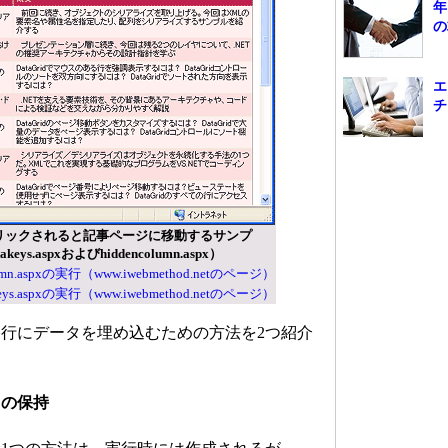
年
の
エ
チ
リックされると記事ページに移動するサンプ
ys.aspxおよびhiddencolumn.aspx）
lumn.aspxの実行（www.iwebmethod.netのページ）
keys.aspxの実行（www.iwebmethod.netのページ）
行にデータを埋め込むための方法を2つ紹介
タの保持