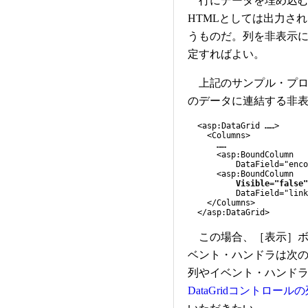
行にデータを埋め込む
HTMLとしては出力さ
うものだ。列を非表示にする
定すればよい。
上記のサンプル・プログ
のデータに連結する非
<asp:DataGrid ……>
<Columns>
……
<asp:BoundColumn
DataField="encoded"
<asp:BoundColumn
Visible="false"
DataField="link"
</Columns>
</asp:DataGrid>
この場合、［表示］ボ
ベント・ハンドラは次
列やイベント・ハンド
DataGridコントロ