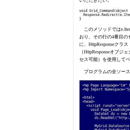
いただきたい。
void Grid_Command(object 
Response.Redirect(e.Ite
}
このメソッドではe.Item
おり、その行の4番目の
に、HttpResponseクラ
（HttpResponseオ
セス可能）を使用して
プログラムの全ソース
<%@ Page Language="C#" 
<%@ Import Namespace="S
<html>
<head>
<script runat="server
void Page_Load(object
DataSet ds = new Da
ds.ReadXml("http://w
MyGrid.DataSource = 
MyGrid.DataBind()