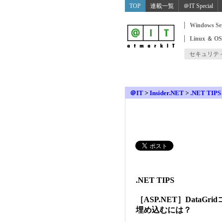
TOP
連載一覧
＠IT Special
Windows Se
Linux ＆ O
セキュリテ
＠IT
>
Insider.NET
>
.NET TIPS
.NET TIPS
［ASP.NET］Data
埋め込むには？