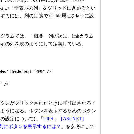
1つの方法は、実行時には作成されるが
れない「非表示の列」をグリッドに含めるとい
には、列の定義でVisible属性をfalseに設
ラムでは、「概要」列の次に、linkカラム
表示の列を次のようにして定義している。
 HeaderText="概要" />
 />
タンがクリックされたときに呼び出されるイ
のようになる。ボタンを表示するためのボタン
ラの設定については「
TIPS：［ASP.NET］
ールの列にボタンを表示するには？
」を参考にして