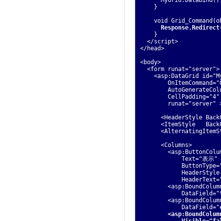
}
void Grid_Command(obje
Response.Redirect
}
</script>
</head>
<body>
<form runat="server">
<asp:DataGrid id="My
OnItemCommand="Gri
AutoGenerateColumn
CellPadding="4"
runat="server" 
<HeaderStyle BackColo
<ItemStyle BackCol
<AlternatingItemStyl
<Columns>
<asp:ButtonColu
Text="表示"
ButtonType="Pus
HeaderStyle-Wra
HeaderText="ボ
<asp:BoundColum
DataField="title
<asp:BoundColum
DataField="encode
<asp:BoundColum
Visible="fals