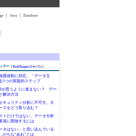
ge
Java
Database
ーパー
（
TechTargetジャパン
）
保護規制に対応、「データ主
る5つの実践的ステップ
の活用が思うように進まない？ デー
と解決方法
たセキュリティ分析に不可欠、大
ースをどう取り込む？
ストだけではない、データ分析
業員に開放するには
ータはない」と思い込んでいる
しがちな“あれ”とは