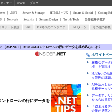
セミナー
eBook
ブログ
rver
.NET
Server & Storage
HTML5 + UX
Smart & Social
Coding Ed
SS
Network
Security
System Design
Test & Tools
自分戦略研究所
ィリポート裏話
SRE
DX時代のエンジニア
U＆Iターン
その他の特集
> ［ASP.NET］DataGridコントロールの行にデータを埋め込むには？
ホワイトペ
厳格なデータ
権」を実現す
HubSpot
タ管理の課題
AIを活用し
規模データソ
データアナリ
をあらゆる従
Gridコントロールの行にデータを
「盗まれるデ
企業が見落と