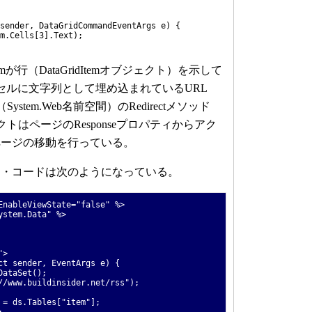
sender, DataGridCommandEventArgs e) {
m.Cells[3].Text);
が行（DataGridItemオブジェクト）を示して
セルに文字列として埋め込まれているURL
ス（System.Web名前空間）のRedirectメソッド
ブジェクトはページのResponseプロパティからアク
ページの移動を行っている。
・コードは次のようになっている。
EnableViewState="false" %>
ystem.Data" %>
">
 sender, EventArgs e) {
taSet();
ww.buildinsider.net/rss");
ds.Tables["item"];
;