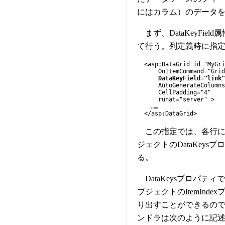
にはカラム）のデータ
まず、DataKeyField
て行う。列定義時に指定す
<asp:DataGrid id="MyGri
OnItemCommand="Grid_
DataKeyField="link"
AutoGenerateColumns=
CellPadding="4"
runat="server" >
……
</asp:DataGrid>
この指定では、各行に対応
ジェクトのDataKey
る。
DataKeysプロパティで
ブジェクトのItemIn
り出すことができるの
ンドラは次のように記