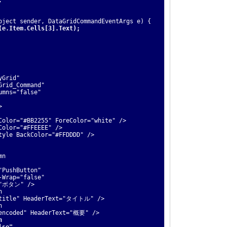
ct sender, DataGridCommandEventArgs e) {
(e.Item.Cells[3].Text);
Grid"
d_Command"
s="false"
>
r="#BB2255" ForeColor="white" />
or="#FFEEEE" />
e BackColor="#FFDDDD" />
mn
hButton"
p="false"
タン" />
n
" HeaderText="タイトル" />
n
d" HeaderText="概要" />
n
e"