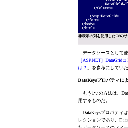
DataField="lin
</Columns>
</asp:DataGrid>
</form>
</body>
</html>
非表示の列を使用したC#のサンプル
データソースとして使用
［ASP.NET］Data
は？
」を参考にしてい
DataKeysプロパティ
もう1つの方法は、Data
用するものだ。
DataKeysプロパテ
レクションであり、DataG
たデータソースのフィ