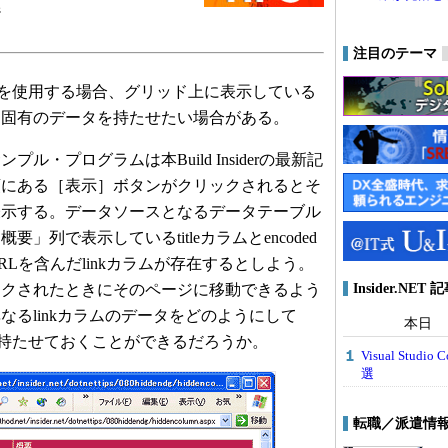
ジ
注目のテーマ
ールを使用する場合、グリッド上に表示している
に固有のデータを持たせたい場合がある。
・プログラムは本Build Insiderの最新記
頭にある［表示］ボタンがクリックされるとそ
表示する。データソースとなるデータテーブル
」列で表示しているtitleカラムとencoded
Lを含んだlinkカラムが存在するとしよう。
Insider.NE
ックされたときにそのページに移動できるよう
なるlinkカラムのデータをどのようにして
本日
ールで持たせておくことができるだろうか。
Visual Stu
選
転職／派遣情