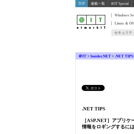
TOP
連載一覧
＠IT Special
Windows Se
Linux ＆ O
セキュリテ
＠IT
>
Insider.NET
>
.NET TIPS
.NET TIPS
［ASP.NET］アプリ
情報をロギングするに