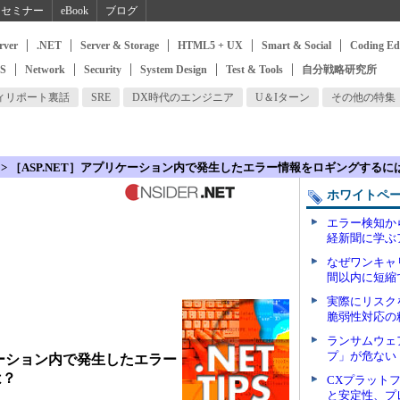
セミナー
eBook
ブログ
rver
.NET
Server & Storage
HTML5 + UX
Smart & Social
Coding Ed
SS
Network
Security
System Design
Test & Tools
自分戦略研究所
ィリポート裏話
SRE
DX時代のエンジニア
U＆Iターン
その他の特集
> ［ASP.NET］アプリケーション内で発生したエラー情報をロギングするに
ホワイトペ
エラー検知か
経新聞に学ぶ
なぜワンキャ
間以内に短縮
実際にリスク
脆弱性対応の
ランサムウェ
プ」が危ない
ケーション内で発生したエラー
は？
CXプラット
と安定性、プ