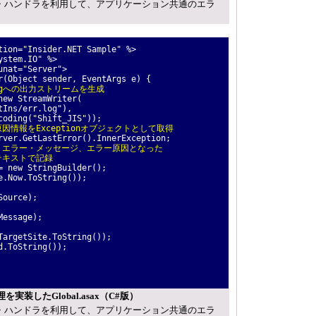
orイベント・ハンドラを利用して、アプリケーション共通のエラ
。
tion="Insider.NET Sample" %>
ystem.IO" %>
unat="Server">
r(Object sender, EventArgs e) {
logへの出力ストリームを生成
ew StreamWriter(
Ins/err.log"),
ding("Shift_JIS"));
因情報をExceptionオブジェクトとして取得
ver.GetLastError().InnerException;
ド、エラー・メッセージ、エラー原因となった
テキストで記録
 new StringBuilder();
.Now.ToString());
Source);
Message);
argetSite.ToString());
.ToString());
装したGlobal.asax（C#版）
orイベント・ハンドラを利用して、アプリケーション共通のエラ