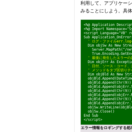
利用して、アプリケー
みることにしよう。具
<%@ Application Descrip
<%@ Import Namespace="S
<script Language="VB" r
Sub Application_OnError
' ログ・ファイルerr.l
Dim objSw As New Strea
Server.MapPath("/netI
True,Encoding.GetEnco
' 最後に発生したエラーの原
Dim objErr As Exceptio
' 日付、ソース・コード
' メソッドをタブ区切りテ
Dim objBld As New Stri
objBld.Append(DateTime
objBld.Append(Chr(9))
objBld.Append(objErr.
objBld.Append(Chr(9))
objBld.Append(objErr.
objBld.Append(Chr(9))
objBld.Append(objErr.T
objSw.WriteLine(objBld
objSw.Close()
End Sub
</script>
エラー情報をロギングする処理を実