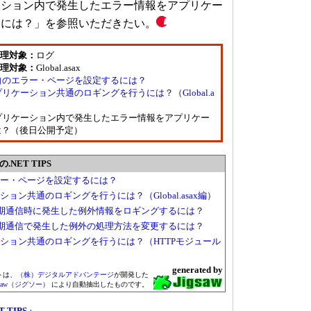
リケーション内で発生したエラー情報をアプリケー
るには？」を参照いただきたい。
理対象：
ログ
理対象：
Global.asax
］独自のエラー・ページを設定するには？
アプリケーション共通のロギングを行うには？（Global.a
］アプリケーション内で発生したエラー情報をアプリケー
は？（後日公開予定）
NET TIPS
エラー・ページを設定するには？
ーション共通のロギングを行うには？（Global.asax編）
X］非同期通信時に発生した例外情報をロギングするには？
X］非同期通信で発生した例外の処理方法を変更するには？
ケーション共通のロギングを行うには？（HTTPモジュール
generated by
トは、
（株）デジタルアドバンテージ
が開発した
gsaw（ジグソー）
により自動抽出したものです。
T TIPS」