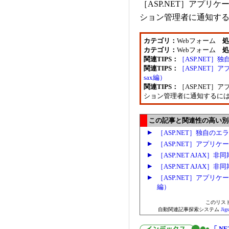
［ASP.NET］アプ
ション管理者に通知す
カテゴリ：
Webフォーム
処
カテゴリ：
Webフォーム
処
関連TIPS：
［ASP.NET
関連TIPS：
［ASP.NET］
sax編）
関連TIPS：
［ASP.NET
ション管理者に通知するに
この記事と関連性の高い別の.
［ASP.NET］独自の
［ASP.NET］アプリケ
［ASP.NET AJA
［ASP.NET AJA
［ASP.NET］アプリ
編）
このリス
自動関連記事探索システム
Ji
「.NE