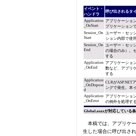
イベント・
呼び出されるタ
ハンドラ
Application
アプリケーショ
_OnStart
プリケーション
Session_On
ユーザー・セッ
Start
ション内部で使
Session_On
ユーザー・セッ
End
の場合のみ）。
する
Application
アプリケーショ
_OnEnd
数など、アプリ
する
Application
CLRがASP.
_OnDispose
ングで発生。本
d
Application
アプリケーショ
_OnError
の例外を処理す
Global.asaxが対応してい
本稿では、アプリケー
生した場合に呼び出されるAp