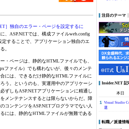
注目のテーマ
P.NET］独自のエラー・ページを設定するに
ASP.NETでは、構成ファイルweb.config
s>要素を設定することで、アプリケーション独自のエ
きる。
ー・ページは、静的なHTMLファイルでも、
aspxファイル）でも構わないが、後々のメンテ
合には、できるだけ静的なHTMLファイルに
Insider.NE
だろう。というのも、実運用中のアプリケーシ
必ずしもASP.NETアプリケーションに精通し
本日
ジをメンテナンスするとは限らないからだ。障
Visual Stu
のコンテンツをASP.NETプログラマでない人
選
るには、静的なHTMLファイルが無難である
転職／派遣情