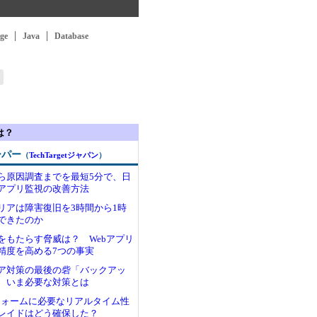
ge
Java
Database
は？
ーパー
（
TechTargetジャパン
）
ら原因調査までを最短5分で、日
アプリ監視の改善方法
リアは障害復旧を3時間から1時
できたのか
をもたらす脅威は？ Webアプリ
精度を高める7つの事実
ア対策の最後の砦「バックアッ
 いま必要な対策とは
フォームに必要なリアルタイム性
レイドはどう確保した？