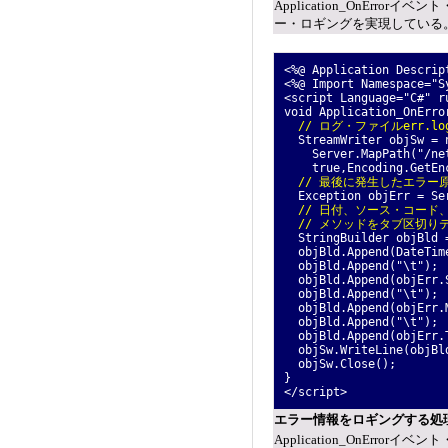
Application_OnErr
ー・ロギングを実現している
<%@ Application Descrip
<%@ Import Namespace="S
<script Language="C#" r
void Application_OnErro
// ログ・ファイルerr.
StreamWriter objSw = n
Server.MapPath("/net
true,Encoding.GetEnco
// 最後に発生したエラー原
Exception objErr = Ser
// 日付、ソース・コー
// メソッドをタブ区切り
StringBuilder objBld =
objBld.Append(DateTime
objBld.Append("\t");
objBld.Append(objErr.
objBld.Append("\t");
objBld.Append(objErr.
objBld.Append("\t");
objBld.Append(objErr.T
objSw.WriteLine(objBld
objSw.Close();
}
</script>
エラー情報をロギングする処理を実
Application_OnErr