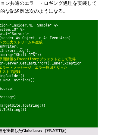
ション共通のエラー・ロギング処理を実装して
体的な記述例は次のようになる。
tion="Insider.NET Sample" %>
ystem.IO" %>
unat="Server">
(sender As Object, e As EventArgs)
ogへの出力ストリームを生成
mWriter( _
ns/err.log"), _
ding("Shift_JIS"))
因情報をExceptionオブジェクトとして取得
n=Server.GetLastError().InnerException
、エラー・メッセージ、エラー原因となった
キストで記録
ngBuilder()
.Now.ToString())
Source)
Message)
argetSite.ToString())
.ToString())
装したGlobal.asax（VB.NET版）