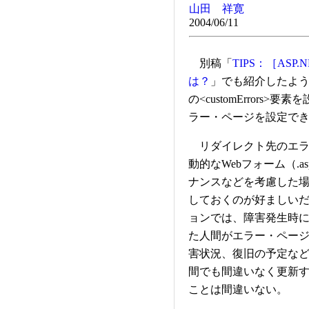
山田 祥寛
2004/06/11
別稿「
TIPS：［AS
は？
」でも紹介したように、
の<customError
ラー・ページを設定で
リダイレクト先のエラ
動的なWebフォーム（.
ナンスなどを考慮した場
しておくのが好ましい
ョンでは、障害発生時に
た人間がエラー・ペー
害状況、復旧の予定など
間でも間違いなく更新す
ことは間違いない。