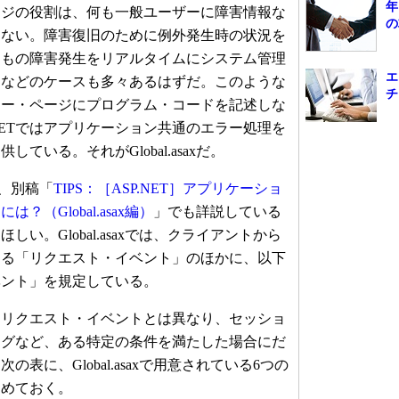
年
ジの役割は、何も一般ユーザーに障害情報な
の
はない。障害復旧のために例外発生時の状況を
そもの障害発生をリアルタイムにシステム管理
エ
、などのケースも多々あるはずだ。このような
チ
ラー・ページにプログラム・コードを記述しな
.NETではアプリケーション共通のエラー処理を
ている。それがGlobal.asaxだ。
ては、別稿「
TIPS：［ASP.NET］アプリケーショ
（Global.asax編）
」でも詳説している
い。Global.asaxでは、クライアントから
する「リクエスト・イベント」のほかに、以下
ベント」を規定している。
リクエスト・イベントとは異なり、セッショ
ングなど、ある特定の条件を満たした場合にだ
表に、Global.asaxで用意されている6つの
とめておく。