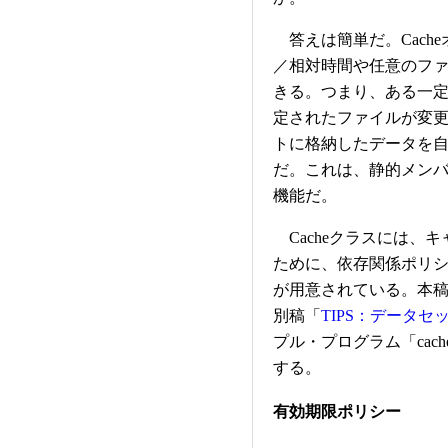
答えは簡単だ。Cach
／相対時間や任意のフ
きる。つまり、ある一
定されたファイルが変更
トに格納したデータを
だ。これは、静的メンバやA
機能だ。
Cacheクラスには、
ために、依存関係ポリ
が用意されている。本
別稿「
TIPS：データ
プル・プログラム「cach
する。
有効期限ポリシー