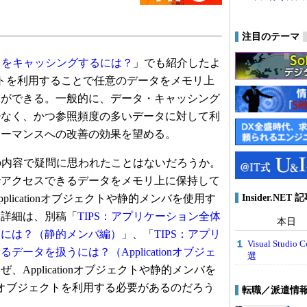
注目のテーマ
ットをキャッシングするには？
」でも紹介したよ
ェクトを利用することで任意のデータをメモリ上
とができる。一般的に、データ・キャッシング
少なく、かつ参照頻度の多いデータに対して利
ォーマンスへの改善の効果を望める。
の内容で疑問に思われたことはないだろうか。
でアクセスできるデータをメモリ上に保持して
Insider.NE
licationオブジェクトや静的メンバを使用す
（詳細は、別稿「
TIPS：アプリケーション全体
本日
うには？（静的メンバ編）
」、「
TIPS：アプリ
Visual Stu
ータを扱うには？（Applicationオブジェ
選
、Applicationオブジェクトや静的メンバを
heオブジェクトを利用する必要があるのだろう
転職／派遣情