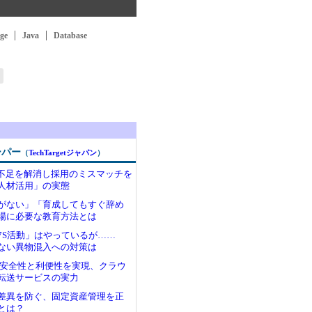
ge
Java
Database
ーパー
（
TechTargetジャパン
）
ア不足を解消し採用のミスマッチを
人材活用」の実態
がない」「育成してもすぐ辞め
場に必要な教育方法とは
7S活動」はやっているが……
ない異物混入への対策は
わる安全性と利便性を実現、クラウ
転送サービスの実力
差異を防ぐ、固定資産管理を正
とは？