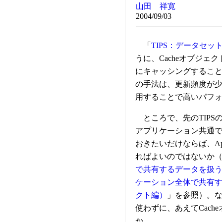
山田 祥寛
2004/09/03
「
TIPS：データセ
うに、Cacheオブジ
にキャッシングするこ
の手法は、更新頻度が
用することで高いパフ
ところで、先のTIPS
アプリケーション共通
おきたいだけならば、App
ればよいのではないか
で共有するデータを扱
ケーション全体で共有するデ
クト編）
」を参照）。なぜ
使わずに、あえてCac
か。