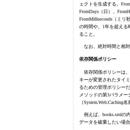
ェクトを生成する。From
FromDays（日）、From
FromMillisecon
の時間や、1年を超える
ること。
なお、絶対時間と相対
依存関係ポリシー
依存関係ポリシーは、
キーが変更されたタイ
るための管理ポリシーだ。依
メソッドの第3パラメータにC
（System.Web.Cac
例えば、books.xm
データを破棄したい場