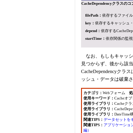
CacheDependencyクラ
filePath：
依存するファイル
key：
依存するキャッシュ
depend：
依存するCacheDe
startTime：
依存関係の監視開
なお、もしもキャッシュを
見つからず、後から該
CacheDependen
ッシュ・データは破棄
カテゴリ：
Webフォーム
処
使用キーワード：
Cacheオ
使用ライブラリ：
Cacheクラ
使用ライブラリ：
CacheDe
使用ライブラリ：
DateTi
関連TIPS：
データセットを
関連TIPS：
アプリケーショ
編）