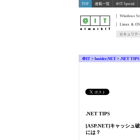
TOP
連載一覧
＠IT Special
Windows Se
Linux ＆ O
セキュリテ
＠IT
>
Insider.NET
>
.NET TIPS
.NET TIPS
[ASP.NET]キャッ
には？