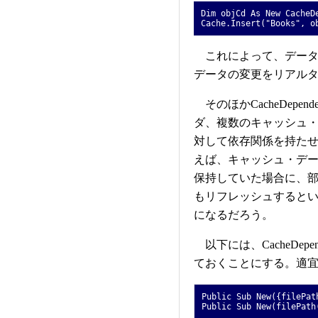
Dim objCd As New CacheD
Cache.Insert("Books", o
これによって、データ
データの変更をリアル
そのほかCacheDepe
ダ、複数のキャッシュ・キー
対して依存関係を持た
えば、キャッシュ・デ
保持していた場合に、
もリフレッシュすると
になるだろう。
以下には、CacheDep
ておくことにする。適
Public Sub New({filePat
Public Sub New(filePath