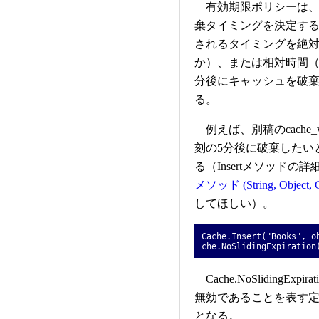
有効期限ポリシーは、
棄タイミングを決定す
されるタイミングを絶
か）、または相対時間
分後にキャッシュを破
る。
例えば、別稿のcache_v
刻の5分後に破棄したい
る（Insertメソッド
メソッド (String, Object, C
してほしい）。
Cache.Insert("Books", o
che.NoSlidingExpiration
Cache.NoSliding
無効であることを表す定数値
となる。