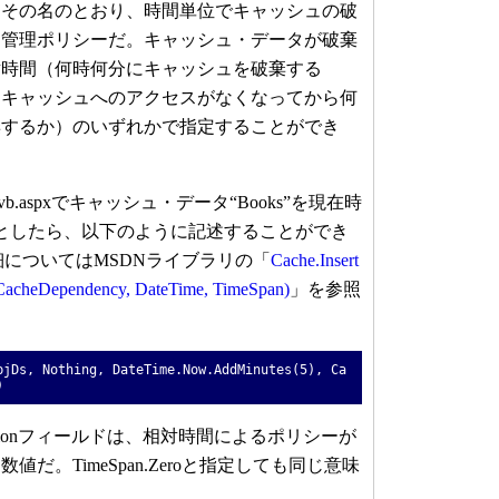
その名のとおり、時間単位でキャッシュの破
る管理ポリシーだ。キャッシュ・データが破棄
対時間（何時何分にキャッシュを破棄する
（キャッシュへのアクセスがなくなってから何
棄するか）のいずれかで指定することができ
b.aspxでキャッシュ・データ“Books”を現在時
としたら、以下のように記述することができ
の詳細についてはMSDNライブラリの「
Cache.Insert
acheDependency, DateTime, TimeSpan)
」を参照
bjDs, Nothing, DateTime.Now.AddMinutes(5), Ca
)
Expirationフィールドは、相対時間によるポリシーが
だ。TimeSpan.Zeroと指定しても同じ意味