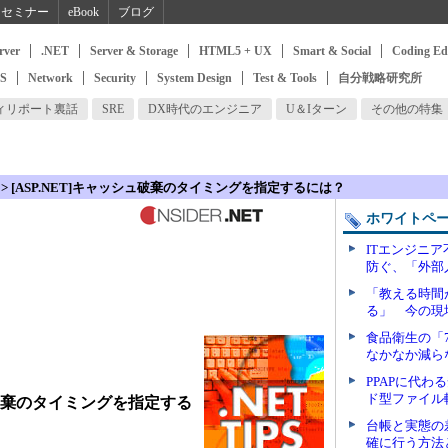
セミナー
eBook
ブログ
rver
.NET
Server & Storage
HTML5 + UX
Smart & Social
Coding Ed
SS
Network
Security
System Design
Test & Tools
自分戦略研究所
ィリポート裏話
SRE
DX時代のエンジニア
U＆Iターン
その他の特集
> [ASP.NET]キャッシュ破棄のタイミングを指定するには？
ホワイトペ
ITエンジニ
防ぐ、「外部
「教える時間
る」 今の現
食品衛生の「
なかなか減ら
PPAPに代
ド型ファイル
シュ破棄のタイミングを指定する
台帳と実態の
確に行う方法