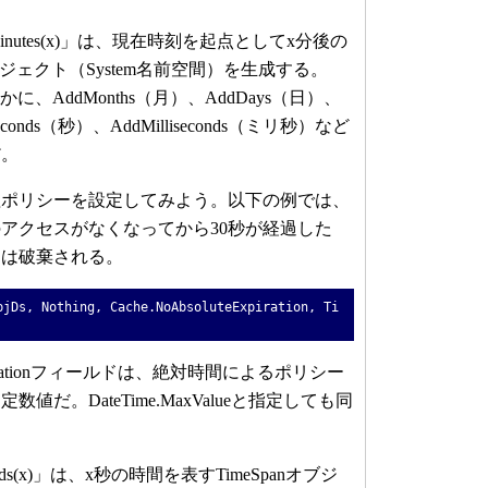
ddMinutes(x)」は、現在時刻を起点としてx分後の
オブジェクト（System名前空間）を生成する。
ほかに、AddMonths（月）、AddDays（日）、
econds（秒）、AddMilliseconds（ミリ秒）など
だ。
ポリシーを設定してみよう。以下の例では、
アクセスがなくなってから30秒が経過した
ュは破棄される。
bjDs, Nothing, Cache.NoAbsoluteExpiration, Ti
eExpirationフィールドは、絶対時間によるポリシー
だ。DateTime.MaxValueと指定しても同
conds(x)」は、x秒の時間を表すTimeSpanオブジ