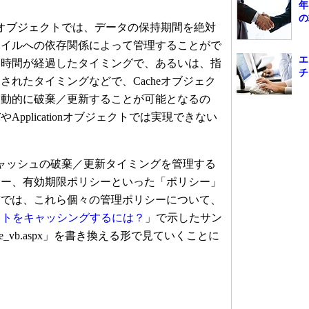
年
の
eオブジェクトでは、データの保持期間を絶対
ァイルへの依存関係によって管理することがで
エ
定時間が経過したタイミングで、あるいは、指
チ
されたタイミングなどで、Cacheオブジェク
自動的に破棄／更新することが可能となるの
pplicationオブジェクトでは実現できない
キャッシュの破棄／更新タイミングを管理する
シー、有効期限ポリシーといった「ポリシー」
稿では、これら個々の管理ポリシーについて、
セットをキャッシングするには？
」で示したサン
e_vb.aspx」を書き換える形で見ていくことに