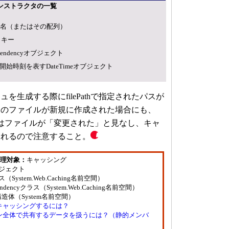
スのコンストラクタの一覧
名（またはその配列）
・キー
pendencyオブジェクト
始時刻を表すDateTimeオブジェクト
生成する際にfilePathで指定されたパスが
当のファイルが新規に作成された場合にも、
cyクラスはファイルが「変更された」と見なし、キャ
されるので注意すること。
理対象：
キャッシング
ブジェクト
ス（System.Web.Caching名前空間）
pendencyクラス（System.Web.Caching名前空間）
me構造体（System名前空間）
キャッシングするには？
ン全体で共有するデータを扱うには？（静的メンバ