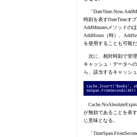
「DateTime.Now.A
時刻を表すDateTime
AddMinutesメソッドの
AddHours（時）、AddS
を使用することも可能
次に、相対時刻で管理
キャッシュ・データへの
ら、該当するキャッシ
Cache.Insert("Books", o
meSpan.FromSeconds(30))
Cache.NoAbsolut
が無効であることを表す定数値
じ意味となる。
「TimeSpan.FromSe