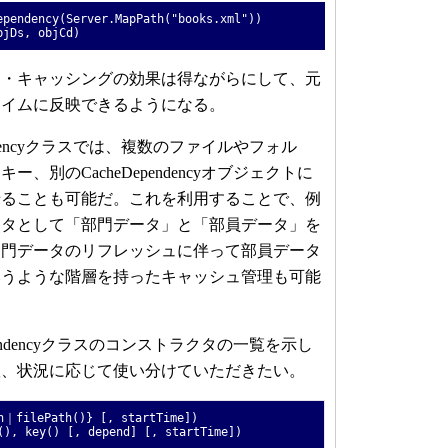
ependency(Server.MapPath("books.xml"))
bjDs, objCd)
・キャッシングの効果は得ながらにして、元
タイムに反映できるようになる。
ndencyクラスでは、複数のファイルやフォル
、別のCacheDependencyオブジェクトに
せることも可能だ。これを利用することで、例
ータとして「部門データ」と「部員データ」を
部門データのリフレッシュに伴って部員データ
いうような階層を持ったキャッシュ管理も可能
endencyクラスのコンストラクタの一覧を示し
宜、状況に応じて使い分けていただきたい。
h｜filePath()} [, startTime])
(), key() [, depend] [, startTime])