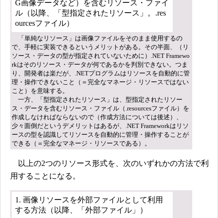
G画像データなど）を含むリソース・ファイ
ル（以降、「型指定されたリソース」。.res
ourcesファイル）
「単純なリソース」は画像ファイルをそのまま使用するの
で、手軽に実装できるというメリットがある。その半面、（リ
ソース・データの型が指定されていないために）.NET Framewo
rkはそのリソース・データが何であるかを判別できない。つま
り、開発者は楽だが、.NETプログラムはリソースを自動的に管
理・操作できないこと（＝完全なマネージ・リソースではない
こと）を意味する。
一方、「型指定されたリソース」は、型指定されたリソー
ス・データを含むリソース・ファイル（.resourcesファイル）を
作成しなければならないので（作成方法については後述）、
少々面倒だというデメリットはあるが、.NET Frameworkはリソ
ースの型を認識してリソースを自動的に管理・操作することが
できる（＝完全なマネージ・リソースである）。
以上の2つのリソース形式を、次のいずれかの方法で利
用することになる。
1. 画像リソースを外部ファイルとして利用
する方法（以降、「外部ファイル」）