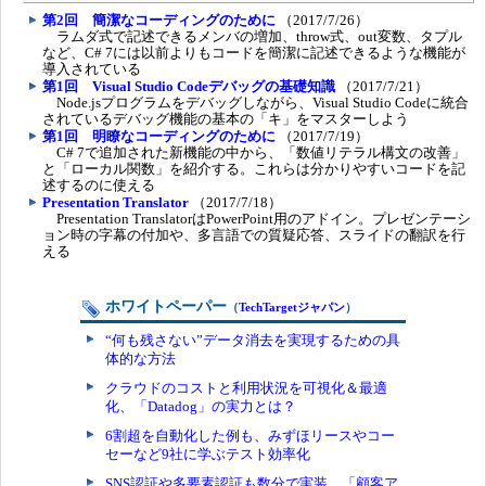
第2回 簡潔なコーディングのために
（2017/7/26）
ラムダ式で記述できるメンバの増加、throw式、out変数、タプル
など、C# 7には以前よりもコードを簡潔に記述できるような機能が
導入されている
第1回 Visual Studio Codeデバッグの基礎知識
（2017/7/21）
Node.jsプログラムをデバッグしながら、Visual Studio Codeに統合
されているデバッグ機能の基本の「キ」をマスターしよう
第1回 明瞭なコーディングのために
（2017/7/19）
C# 7で追加された新機能の中から、「数値リテラル構文の改善」
と「ローカル関数」を紹介する。これらは分かりやすいコードを記
述するのに使える
Presentation Translator
（2017/7/18）
Presentation TranslatorはPowerPoint用のアドイン。プレゼンテーシ
ョン時の字幕の付加や、多言語での質疑応答、スライドの翻訳を行
える
ホワイトペーパー
（
TechTargetジャパン
）
“何も残さない”データ消去を実現するための具
体的な方法
クラウドのコストと利用状況を可視化＆最適
化、「Datadog」の実力とは？
6割超を自動化した例も、みずほリースやコー
セーなど9社に学ぶテスト効率化
SNS認証や多要素認証も数分で実装、「顧客ア