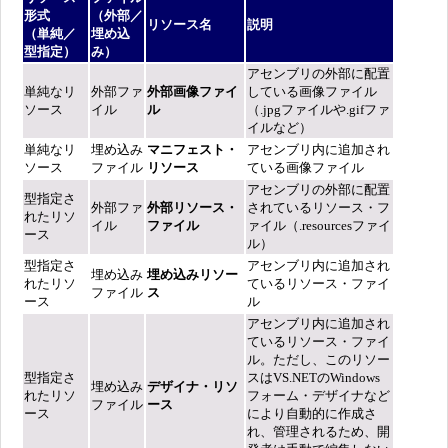
形式
（外部／
リソース名
説明
（単純／
埋め込
型指定）
み）
アセンブリの外部に配置
単純なリ
外部ファ
外部画像ファイ
している画像ファイル
ソース
イル
ル
（.jpgファイルや.gifファ
イルなど）
単純なリ
埋め込み
マニフェスト・
アセンブリ内に追加され
ソース
ファイル
リソース
ている画像ファイル
アセンブリの外部に配置
型指定さ
外部ファ
外部リソース・
されているリソース・フ
れたリソ
イル
ファイル
ァイル（.resourcesファイ
ース
ル）
型指定さ
アセンブリ内に追加され
埋め込み
埋め込みリソー
れたリソ
ているリソース・ファイ
ファイル
ス
ース
ル
アセンブリ内に追加され
ているリソース・ファイ
ル。ただし、このリソー
型指定さ
スはVS.NETのWindows
埋め込み
デザイナ・リソ
れたリソ
フォーム・デザイナなど
ファイル
ース
ース
により自動的に作成さ
れ、管理されるため、開