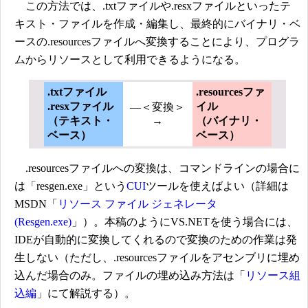
この方法では、.txtファイルや.resxファイルといったテ
キスト・ファイルを作成・編集し、最終的にバイナリ・ベ
ースの.resourcesファイルへ変換することにより、プログラ
ムからリソースとして利用できるようになる。
.txtファイル
.resourcesファ
.resxファイル
イル
―＜変換＞
（テキスト・
→
（バイナリ・
ベース）
ベース）
.resourcesファイルへの変換は、コマンドラインの場合に
は「resgen.exe」という
CUI
ツールを使えばよい（詳細は
MSDN「
リソース ファイル ジェネレータ
(Resgen.exe)
」）。本稿のようにVS.NETを使う場合には、
IDEが自動的に変換してくれるので変換のための作業は発
生しない（ただし、.resourcesファイルをアセンブリに埋め
込んだ場合のみ。ファイルの埋め込み方法は「
リソース組
込編
」にて解説する）。