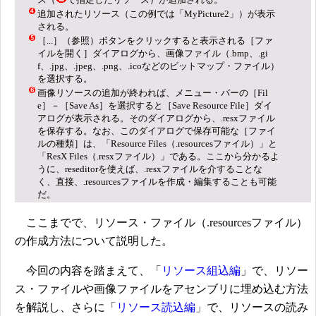
追加されたリソース（この例では「MyPicture2」）が表示
される。
［...］（参照）ボタンをクリックすると表示される［ファ
イルを開く］ダイアログから、画像ファイル（.bmp、.gi
f、.jpg、.jpeg、.png、.icoなどのビットマップ・ファイル）
を選択する。
画像リソースの追加が終われば、メニュー・バーの［Fil
e］－［Save As］を選択すると［Save Resource File］ダイ
アログが表示される。そのダイアログから、.resxファイル
を保存する。なお、このダイアログで保存可能な［ファイ
ルの種類］は、「Resource Files（.resourcesファイル）」と
「ResX Files（.resxファイル）」である。ここから分かるよ
うに、reseditorを使えば、.resxファイルを介することな
く、直接、.resourcesファイルを作成・編集することも可能
だ。
ここまでで、リソース・ファイル（.resourcesファイル）
の作成方法について説明した。
今回の内容を踏まえて、「
リソース組込編
」で、リソー
ス・ファイルや画像ファイルをアセンブリに埋め込む方法
を解説し、さらに「
リソース読込編
」で、リソースの読み