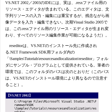
VS.NET 2002／2003のIDEには、実は、.resxファイル用の
リソース・エディタが含まれている。このエディタは、文
字列リソースの入力・編集には重宝するが、残念ながら画
像データを入力・編集できない。次期Visual Studio 2005で
は、この.resxファイル用のリソース・エディタが生まれ変
わり、すべてのリソース編集作業が可能になるようだ）。
reseditorは、VS.NETのインストール先に作成され
る.NET Framework SDK用フォルダ内の
「\Samples\Tutorials\resourcesandlocalization\reseditor」フォル
ダにサンプル・プログラムとして提供されている。筆者の
環境では、このフォルダのパスは次のとおりだ（このパス
は、VS.NETのインストール環境により異なるので注意す
ること）。
【VS.NET 2002】
C:\Program Files\Microsoft Visual Studio .NET\F
rameworkSDK
\Samples\Tutorials\resourcesandlocalization\res
editor