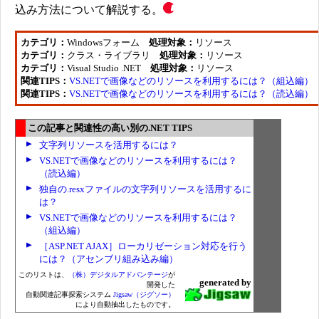
込み方法について解説する。
カテゴリ：
Windowsフォーム
処理対象：
リソース
カテゴリ：
クラス・ライブラリ
処理対象：
リソース
カテゴリ：
Visual Studio .NET
処理対象：
リソース
関連TIPS：
VS.NETで画像などのリソースを利用するには？（組込編）
関連TIPS：
VS.NETで画像などのリソースを利用するには？（読込編）
この記事と関連性の高い別の.NET TIPS
文字列リソースを活用するには？
VS.NETで画像などのリソースを利用するには？
（読込編）
独自の.resxファイルの文字列リソースを活用するに
は？
VS.NETで画像などのリソースを利用するには？
（組込編）
［ASP.NET AJAX］ローカリゼーション対応を行う
には？（アセンブリ組み込み編）
このリストは、
（株）デジタルアドバンテージ
が
generated by
開発した
自動関連記事探索システム
Jigsaw（ジグソー）
により自動抽出したものです。