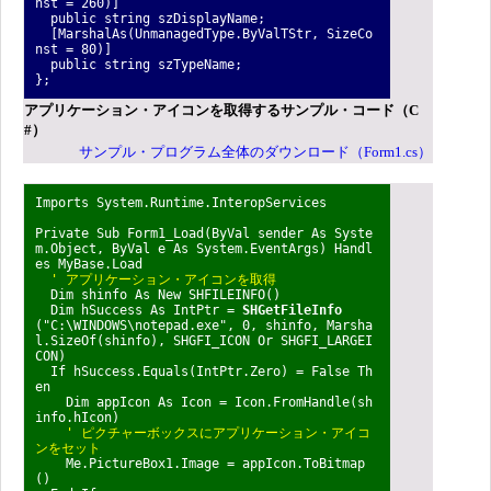
nst = 260)]
public string szDisplayName;
[MarshalAs(UnmanagedType.ByValTStr, SizeCo
nst = 80)]
public string szTypeName;
};
アプリケーション・アイコンを取得するサンプル・コード（C
#）
サンプル・プログラム全体のダウンロード（Form1.cs）
Imports System.Runtime.InteropServices
Private Sub Form1_Load(ByVal sender As Syste
m.Object, ByVal e As System.EventArgs) Handl
es MyBase.Load
' アプリケーション・アイコンを取得
Dim shinfo As New SHFILEINFO()
Dim hSuccess As IntPtr =
SHGetFileInfo
("C:\WINDOWS\notepad.exe", 0, shinfo, Marsha
l.SizeOf(shinfo), SHGFI_ICON Or SHGFI_LARGEI
CON)
If hSuccess.Equals(IntPtr.Zero) = False Th
en
Dim appIcon As Icon = Icon.FromHandle(sh
info.hIcon)
' ピクチャーボックスにアプリケーション・アイコ
ンをセット
Me.PictureBox1.Image = appIcon.ToBitmap
()