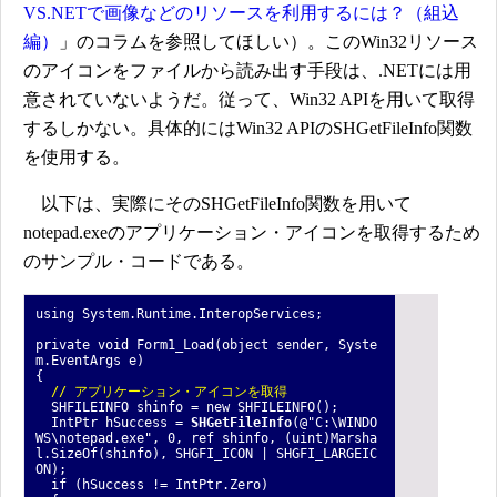
VS.NETで画像などのリソースを利用するには？（組込
編）
」のコラムを参照してほしい）。このWin32リソース
のアイコンをファイルから読み出す手段は、.NETには用
意されていないようだ。従って、Win32 APIを用いて取得
するしかない。具体的にはWin32 APIのSHGetFileInfo関数
を使用する。
以下は、実際にそのSHGetFileInfo関数を用いて
notepad.exeのアプリケーション・アイコンを取得するため
のサンプル・コードである。
using System.Runtime.InteropServices;
private void Form1_Load(object sender, Syste
m.EventArgs e)
{
// アプリケーション・アイコンを取得
SHFILEINFO shinfo = new SHFILEINFO();
IntPtr hSuccess =
SHGetFileInfo
(@"C:\WINDO
WS\notepad.exe", 0, ref shinfo, (uint)Marsha
l.SizeOf(shinfo), SHGFI_ICON | SHGFI_LARGEIC
ON);
if (hSuccess != IntPtr.Zero)