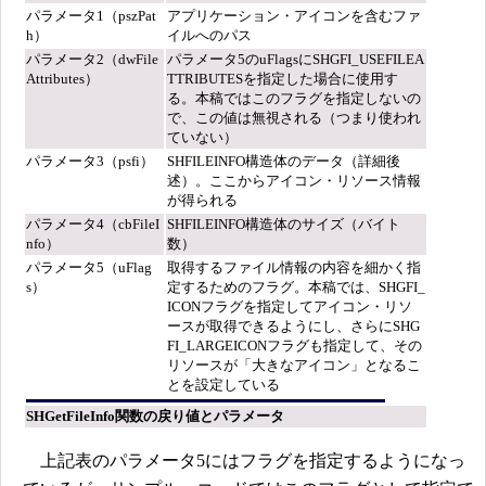
パラメータ1（pszPat
アプリケーション・アイコンを含むファ
h）
イルへのパス
パラメータ2（dwFile
パラメータ5のuFlagsにSHGFI_USEFILEA
Attributes）
TTRIBUTESを指定した場合に使用す
る。本稿ではこのフラグを指定しないの
で、この値は無視される（つまり使われ
ていない）
パラメータ3（psfi）
SHFILEINFO構造体のデータ（詳細後
述）。ここからアイコン・リソース情報
が得られる
パラメータ4（cbFileI
SHFILEINFO構造体のサイズ（バイト
nfo）
数）
パラメータ5（uFlag
取得するファイル情報の内容を細かく指
s）
定するためのフラグ。本稿では、SHGFI_
ICONフラグを指定してアイコン・リソ
ースが取得できるようにし、さらにSHG
FI_LARGEICONフラグも指定して、その
リソースが「大きなアイコン」となるこ
とを設定している
SHGetFileInfo関数の戻り値とパラメータ
上記表のパラメータ5にはフラグを指定するようになっ