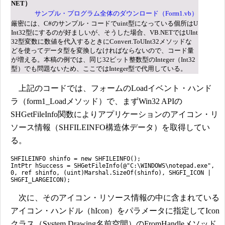
NET）
サンプル・プログラム全体のダウンロード（Form1.vb）
厳密には、C#のサンプル・コードでuint型になっている個所はU
Int32型にするのが好ましいが、そうした場合、VB.NETではUInt
32型変数に数値を代入するときにConvert.ToUInt32メソッドな
どを使ってデータ型を変換しなければならないので、コード量
が増える。本稿の例では、同じ32ビット整数型のInteger（Int32
型）でも問題ないため、ここではInteger型で代用している。
上記のコードでは、フォームのLoadイベント・ハンド
ラ（form1_Loadメソッド）で、まずWin32 APIの
SHGetFileInfo関数によりアプリケーションのアイコン・リ
ソース情報（SHFILEINFO構造体データ）を取得してい
る。
SHFILEINFO shinfo = new SHFILEINFO();
IntPtr hSuccess = SHGetFileInfo(@"C:\WINDOWS\notepad.exe",
0, ref shinfo, (uint)Marshal.SizeOf(shinfo), SHGFI_ICON |
SHGFI_LARGEICON);
次に、そのアイコン・リソース情報の中に含まれている
アイコン・ハンドル（hIcon）をパラメータに指定してIcon
クラス（System.Drawing名前空間）のFromHandleメソッド