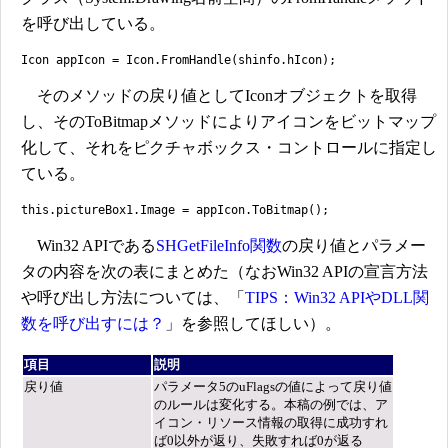
を呼び出している。
Icon appIcon = Icon.FromHandle(shinfo.hIcon);
そのメソッドの戻り値としてIconオブジェクトを取得
し、そのToBitmapメソッドによりアイコンをビットマップ
化して、それをピクチャボックス・コントロールに指定し
ている。
this.pictureBox1.Image = appIcon.ToBitmap();
Win32 APIである
SHGetFileInfo関数
の戻り値とパラメー
タの内容を次の表にまとめた（なおWin32 APIの宣言方法
や呼び出し方法については、「
TIPS：Win32 APIやDLL関
数を呼び出すには？
」を参照してほしい）。
項目
説明
戻り値
パラメータ5のuFlagsの値によって戻り値
のルールは変化する。本稿の例では、ア
イコン・リソース情報の取得に成功すれ
ば0以外が返り、失敗すれば0が返る