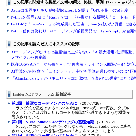
Insider.NET フォーラム 新着記事
第2回 簡潔なコーディングのために
（2017/7/26）
ラムダ式で記述できるメンバの増加、throw式、out変数、タプル
など、C# 7には以前よりもコードを簡潔に記述できるような機能が
導入されている
第1回 Visual Studio Codeデバッグの基礎知識
（2017/7/21）
Node.jsプログラムをデバッグしながら、Visual Studio Codeに統合
されているデバッグ機能の基本の「キ」をマスターしよう
第1回 明瞭なコーディングのために
（2017/7/19）