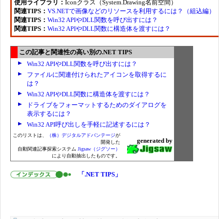
使用ライブラリ：
Iconクラス（System.Drawing名前空間）
関連TIPS：
VS.NETで画像などのリソースを利用するには？（組込編）
関連TIPS：
Win32 APIやDLL関数を呼び出すには？
関連TIPS：
Win32 APIやDLL関数に構造体を渡すには？
この記事と関連性の高い別の.NET TIPS
Win32 APIやDLL関数を呼び出すには？
ファイルに関連付けられたアイコンを取得するに
は？
Win32 APIやDLL関数に構造体を渡すには？
ドライブをフォーマットするためのダイアログを
表示するには？
Win32 API呼び出しを手軽に記述するには？
このリストは、
（株）デジタルアドバンテージ
が
generated by
開発した
自動関連記事探索システム
Jigsaw（ジグソー）
により自動抽出したものです。
「.NET TIPS」