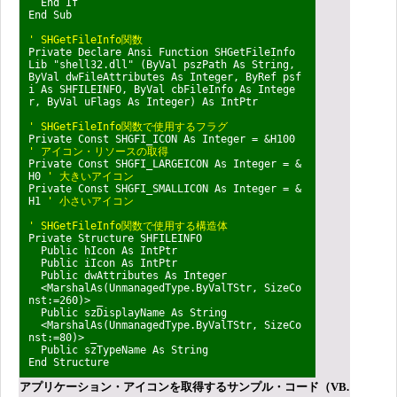
End If
End Sub
' SHGetFileInfo関数
Private Declare Ansi Function SHGetFileInfo
Lib "shell32.dll" (ByVal pszPath As String,
ByVal dwFileAttributes As Integer, ByRef psf
i As SHFILEINFO, ByVal cbFileInfo As Intege
r, ByVal uFlags As Integer) As IntPtr
' SHGetFileInfo関数で使用するフラグ
Private Const SHGFI_ICON As Integer = &H100
' アイコン・リソースの取得
Private Const SHGFI_LARGEICON As Integer = &
H0
' 大きいアイコン
Private Const SHGFI_SMALLICON As Integer = &
H1
' 小さいアイコン
' SHGetFileInfo関数で使用する構造体
Private Structure SHFILEINFO
Public hIcon As IntPtr
Public iIcon As IntPtr
Public dwAttributes As Integer
<MarshalAs(UnmanagedType.ByValTStr, SizeCo
nst:=260)> _
Public szDisplayName As String
<MarshalAs(UnmanagedType.ByValTStr, SizeCo
nst:=80)> _
Public szTypeName As String
End Structure
アプリケーション・アイコンを取得するサンプル・コード（VB.