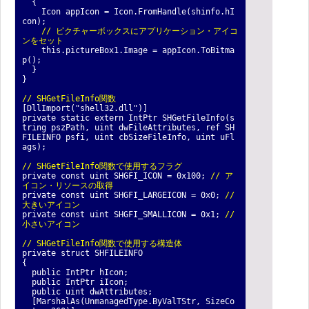
{
Icon appIcon = Icon.FromHandle(shinfo.hI
con);
// ピクチャーボックスにアプリケーション・アイコ
ンをセット
this.pictureBox1.Image = appIcon.ToBitma
p();
}
}
// SHGetFileInfo関数
[DllImport("shell32.dll")]
private static extern IntPtr SHGetFileInfo(s
tring pszPath, uint dwFileAttributes, ref SH
FILEINFO psfi, uint cbSizeFileInfo, uint uFl
ags);
// SHGetFileInfo関数で使用するフラグ
private const uint SHGFI_ICON = 0x100;
// ア
イコン・リソースの取得
private const uint SHGFI_LARGEICON = 0x0;
//
大きいアイコン
private const uint SHGFI_SMALLICON = 0x1;
//
小さいアイコン
// SHGetFileInfo関数で使用する構造体
private struct SHFILEINFO
{
public IntPtr hIcon;
public IntPtr iIcon;
public uint dwAttributes;
[MarshalAs(UnmanagedType.ByValTStr, SizeCo