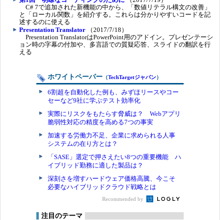
C# 7で追加された新機能の中から、「数値リテラル構文の改善」
と「ローカル関数」を紹介する。これらは分かりやすいコードを記
述するのに使える
Presentation Translator
（2017/7/18）
Presentation TranslatorはPowerPoint用のアドイン。プレゼンテーシ
ョン時の字幕の付加や、多言語での質疑応答、スライドの翻訳を行
える
ホワイトペーパー
（
TechTargetジャパン
）
6割超を自動化した例も、みずほリースやコー
セーなど9社に学ぶテスト効率化
実際にリスクをもたらす脅威は？ Webアプリ
脆弱性対応の精度を高める7つの事実
加速する労働力不足、企業に求められる人事
システムの在り方とは？
「SASE」選定で押さえたい8つの重要機能 ハ
イブリッド勤務に適した製品は？
深刻さを増すハードウェア価格高騰、今こそ
必要なハイブリッドクラウド戦略とは
Recommended by
注目のテーマ