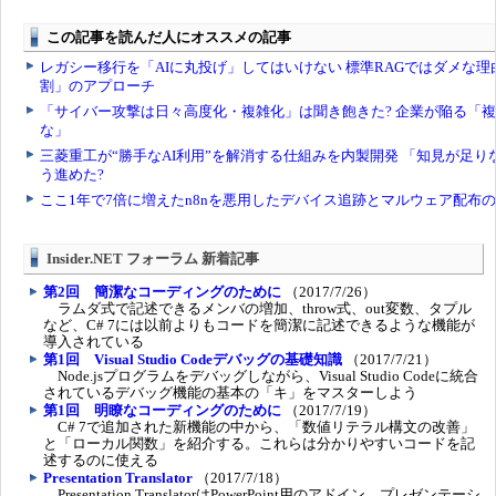
Insider.NET フォーラム 新着記事
第2回 簡潔なコーディングのために
（2017/7/26）
ラムダ式で記述できるメンバの増加、throw式、out変数、タプル
など、C# 7には以前よりもコードを簡潔に記述できるような機能が
導入されている
第1回 Visual Studio Codeデバッグの基礎知識
（2017/7/21）
Node.jsプログラムをデバッグしながら、Visual Studio Codeに統合
されているデバッグ機能の基本の「キ」をマスターしよう
第1回 明瞭なコーディングのために
（2017/7/19）
C# 7で追加された新機能の中から、「数値リテラル構文の改善」
と「ローカル関数」を紹介する。これらは分かりやすいコードを記
述するのに使える
Presentation Translator
（2017/7/18）
Presentation TranslatorはPowerPoint用のアドイン。プレゼンテーシ