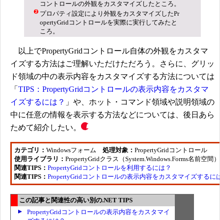
コントロールの外観をカスタマイズしたところ。
プロパティ設定により外観をカスタマイズしたPr
opertyGridコントロールを実際に実行してみたと
ころ。
以上でPropertyGridコントロール自体の外観をカスタマ
イズする方法はご理解いただけただろう。さらに、グリッ
ド領域の中の表示内容をカスタマイズする方法については
「
TIPS：PropertyGridコントロールの表示内容をカスタマ
イズするには？
」や、ホット・コマンド領域や説明領域の
中に任意の情報を表示する方法などについては、後日あら
ためて紹介したい。
カテゴリ：
Windowsフォーム
処理対象：
PropertyGridコントロール
使用ライブラリ：
PropertyGridクラス（System.Windows.Forms名前空間）
関連TIPS：
PropertyGridコントロールを利用するには？
関連TIPS：
PropertyGridコントロールの表示内容をカスタマイズするに
この記事と関連性の高い別の.NET TIPS
PropertyGridコントロールの表示内容をカスタマイ