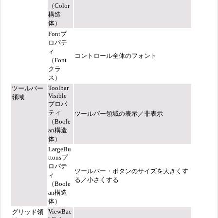
（Color
構造
体）
Fontプ
ロパテ
ィ
コントロール全体のフォント
（Font
クラ
ス）
Toolbar
ツールバー
Visible
領域
プロパ
ティ
ツールバー領域の表示／非表示
（Boole
an構造
体）
LargeBu
ttonsプ
ロパテ
ツールバー・ボタンのサイズを大きくす
ィ
る／小さくする
（Boole
an構造
体）
ViewBac
グリッド領