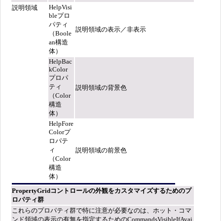
HelpVisi
説明領域
bleプロ
パティ
説明領域の表示／非表示
（Boole
an構造
体）
HelpBac
kColor
プロパ
ティ
説明領域の背景色
（Color
構造
体）
HelpFore
Colorプ
ロパテ
ィ
説明領域の前景色
（Color
構造
体）
PropertyGridコントロールの外観をカスタマイズするためのプ
ロパティ群
これらのプロパティ群で特に注意が必要なのは、ホット・コマ
ンド領域の表示の有無を指定するためのCommandsVisibleIfAvai