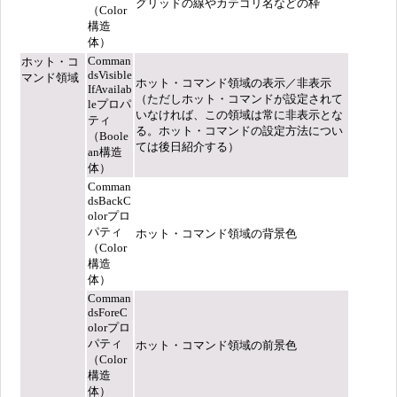
グリッドの線やカテゴリ名などの枠
（Color
構造
体）
Comman
ホット・コ
dsVisible
マンド領域
ホット・コマンド領域の表示／非表示
IfAvailab
（ただしホット・コマンドが設定されて
leプロパ
いなければ、この領域は常に非表示とな
ティ
る。ホット・コマンドの設定方法につい
（Boole
ては後日紹介する）
an構造
体）
Comman
dsBackC
olorプロ
パティ
ホット・コマンド領域の背景色
（Color
構造
体）
Comman
dsForeC
olorプロ
パティ
ホット・コマンド領域の前景色
（Color
構造
体）