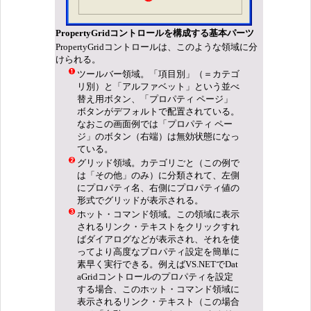
PropertyGridコントロールを構成する基本パーツ
PropertyGridコントロールは、このような領域に分
けられる。
ツールバー領域。「項目別」（＝カテゴ
リ別）と「アルファベット」という並べ
替え用ボタン、「プロパティ ページ」
ボタンがデフォルトで配置されている。
なおこの画面例では「プロパティ ペー
ジ」のボタン（右端）は無効状態になっ
ている。
グリッド領域。カテゴリごと（この例で
は「その他」のみ）に分類されて、左側
にプロパティ名、右側にプロパティ値の
形式でグリッドが表示される。
ホット・コマンド領域。この領域に表示
されるリンク・テキストをクリックすれ
ばダイアログなどが表示され、それを使
ってより高度なプロパティ設定を簡単に
素早く実行できる。例えばVS.NETでDat
aGridコントロールのプロパティを設定
する場合、このホット・コマンド領域に
表示されるリンク・テキスト（この場合