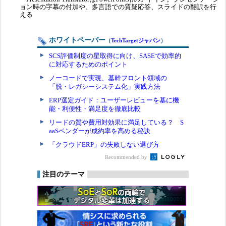
ョン時の字幕の付加や、多言語での質疑応答、スライドの翻訳を行
える
ホワイトペーパー
（
TechTargetジャパン
）
SCS評価制度の星取得に向け、SASEで効率的
に対応するためのポイント
ノーコードで実現、基幹フロント領域の
「脱・レガシーシステム化」実践方法
ERP選定ガイド：ユーザーレビューを基に機
能・利便性・満足度を徹底比較
リードの質や費用対効果に満足している？ S
aaSベンダーが成約率を高める秘訣
「クラウドERP」の失敗しない選び方
Recommended by
注目のテーマ