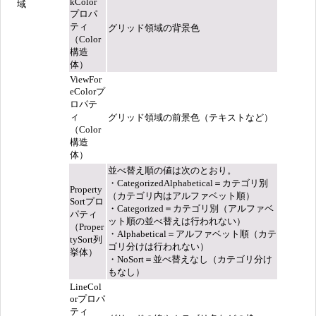
kColor
域
プロパ
ティ
グリッド領域の背景色
（Color
構造
体）
ViewFor
eColorプ
ロパテ
ィ
グリッド領域の前景色（テキストなど）
（Color
構造
体）
並べ替え順の値は次のとおり。
・CategorizedAlphabetical＝カテゴリ別
Property
（カテゴリ内はアルファベット順）
Sortプロ
・Categorized＝カテゴリ別（アルファベ
パティ
ット順の並べ替えは行われない）
（Proper
・Alphabetical＝アルファベット順（カテ
tySort列
ゴリ分けは行われない）
挙体）
・NoSort＝並べ替えなし（カテゴリ分け
もなし）
LineCol
orプロパ
ティ