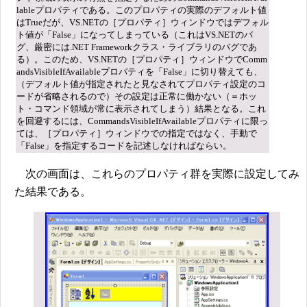
lableプロパティである。このプロパティの実際のデフォルト値
はTrueだが、VS.NETの［プロパティ］ウィンドウではデフォル
ト値が「False」になってしまっている（これはVS.NETのバ
グ、厳密には.NET Frameworkクラス・ライブラリのバグであ
る）。このため、VS.NETの［プロパティ］ウィンドウでComm
andsVisibleIfAvailableプロパティを「False」に切り替えても、
（デフォルト値が指定されたと見なされてプロパティ設定のコ
ードが省略されるので）その設定は正常に働かない（＝ホッ
ト・コマンド領域が常に表示されてしまう）結果となる。これ
を回避するには、CommandsVisibleIfAvailableプロパティに限っ
ては、［プロパティ］ウィンドウでの指定ではなく、手動で
「False」を指定するコードを記述しなければならい。
次の画面は、これらのプロパティ群を実際に設定してみ
た結果である。