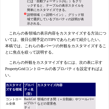
には「自動フォーマット(A)」）をクリ
ックすると、テーブルの表示スタイルを
簡単にカスタマイズできる。
説明領域（＝説明ペイン）。グリッド領
域で選択しているプロパティの説明が表
示される。
これらの各領域の表示内容をカスタマイズする方法につ
いては、後日公開予定のTIPSであらためて紹介したい。
本稿では、これらの各パーツの外観をカスタマイズするこ
とに焦点を絞って説明する。
これらの外観をカスタマイズするには、次の表に示す
PropertyGridコントロールの各プロパティを設定すればよ
い。
カスタマイ
プロパ
カスタマイズ内容
ズする領域
ティ名
（型）
BackCol
コントロー
領域のすき間（＝分割線）やツールバー
orプロパ
ル全体
などの背景色
ティ