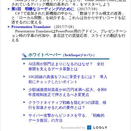
されているデバッグ機能の基本の「キ」をマスターしよう
第1回 明瞭なコーディングのために
（2017/7/19）
C# 7で追加された新機能の中から、「数値リテラル構文の改善」
と「ローカル関数」を紹介する。これらは分かりやすいコードを記
述するのに使える
Presentation Translator
（2017/7/18）
Presentation TranslatorはPowerPoint用のアドイン。プレゼンテーシ
ョン時の字幕の付加や、多言語での質疑応答、スライドの翻訳を行
える
ホワイトペーパー
（
TechTargetジャパン
）
AI活用が部門止まりになるのはなぜ？ 全社
展開を支えるデータ基盤とは
10G回線の真価をフルに享受するには？ 導入
前にチェックしたいポイント
少額減価償却資産が40万円未満へ拡大、令和8
年度税制改正で押さえるべき変更点
クラウドネイティブ戦略を阻む8つの課題、移
行を加速させるための要件とは？
サイバー攻撃からビジネスを守る、「戦略的
データ復旧」の方法
Recommended by