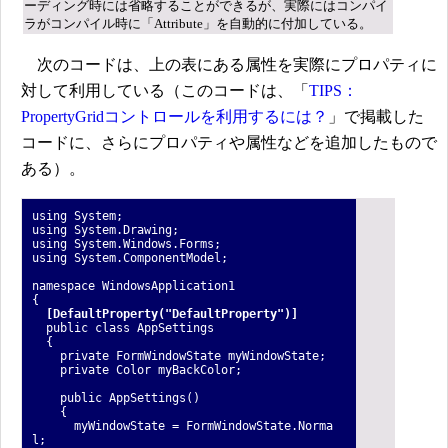
ーディング時には省略することができるが、実際にはコンパイ
ラがコンパイル時に「Attribute」を自動的に付加している。
次のコードは、上の表にある属性を実際にプロパティに
対して利用している（このコードは、「
TIPS：
PropertyGridコントロールを利用するには？
」で掲載した
コードに、さらにプロパティや属性などを追加したもので
ある）。
using System;
using System.Drawing;
using System.Windows.Forms;
using System.ComponentModel;
namespace WindowsApplication1
{
[DefaultProperty("DefaultProperty")]
public class AppSettings
{
private FormWindowState myWindowState;
private Color myBackColor;
public AppSettings()
{
myWindowState = FormWindowState.Norma
l;