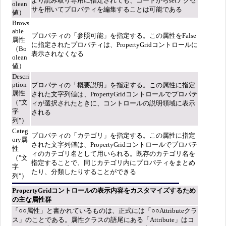
より読み取り専用に指定されても、コードからsetアクセ
olean
サを用いてプロパティを編集することは可能である
値）
Brows
able
プロパティの「参照可能」を指定する。この属性をFalse
属性
に指定されたプロパティは、PropertyGridコントロールに
（Bo
表示されなくなる
olean
値）
Descri
ption
プロパティの「概要説明」を指定する。この属性に指定
属性
された文字列値は、PropertyGridコントロールでプロパテ
（"文
ィが選択されたときに、コントロールの説明領域に表示
字
される
列"）
Categ
プロパティの「カテゴリ」を指定する。この属性に指定
ory属
された文字列値は、PropertyGridコントロールでプロパテ
性
ィのカテゴリ名として用いられる。既存のカテゴリ名を
（"文
指定することで、同じカテゴリ内にプロパティをまとめ
字
たり、分類したりすることができる
列"）
PropertyGridコントロールの表示内容をカスタマイズするため
の主な属性群
「○○属性」と書かれているものは、正式には「○○Attributeクラ
ス」のことである。属性クラスの語尾にある「Attribute」はコ