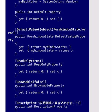
myBackColor = SystemColors.Window;
}
public int DefaultProperty
{
get { return 0; } set { }
}
[DefaultValue((object)FormWindowState.No
rmal)]
public FormWindowState DefaultValuePrope
rty
{
get { return myWindowState; }
set { myWindowState = value; }
}
[ReadOnly(true)]
public int ReadOnlyProperty
{
get { return 0; } set { }
}
[Browsable(false)]
public int BrowsableProperty
{
get { return 0; } set { }
}
[Description("説明領域に書き込めます。")]
public int DescriptionProperty
{