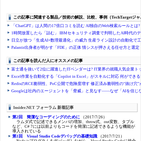
Insider.NET フォーラム 新着記事
第2回 簡潔なコーディングのために
（2017/7/26）
ラムダ式で記述できるメンバの増加、throw式、out変数、タプル
など、C# 7には以前よりもコードを簡潔に記述できるような機能が
導入されている
第1回 Visual Studio Codeデバッグの基礎知識
（2017/7/21）
Node.jsプログラムをデバッグしながら、Visual Studio Codeに統合