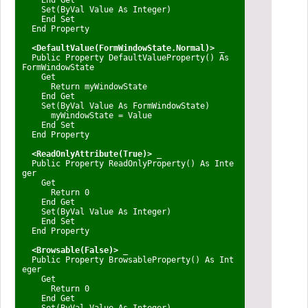
Set(ByVal Value As Integer)
End Set
End Property
<DefaultValue(FormWindowState.Normal)> _
Public Property DefaultValueProperty() As
FormWindowState
Get
Return myWindowState
End Get
Set(ByVal Value As FormWindowState)
myWindowState = Value
End Set
End Property
<ReadOnlyAttribute(True)> _
Public Property ReadOnlyProperty() As Inte
ger
Get
Return 0
End Get
Set(ByVal Value As Integer)
End Set
End Property
<Browsable(False)> _
Public Property BrowsableProperty() As Int
eger
Get
Return 0
End Get
Set(ByVal Value As Integer)