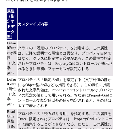
属性
（指
定す
カスタマイズ内容
るデ
ータ
型）
Defau
ltProp
クラスの「既定のプロパティ」を指定する。この属性
erty属
は、以降で説明する属性とは異なり、プロパティ自体で
性
はなく、クラスに指定する必要がある。この属性で指定
（"文
されたプロパティは、PropertyGridコントロールが表示さ
字
れるときに最初にフォーカスが設定される
列"）
Defau
プロパティの「既定の値」を指定する（文字列値のほか
ltValu
にもObject型の値なども指定できる）。この属性に指定
e属性
された文字列値は、PropertyGridコントロールでプロパテ
（"文
ィの既定の値として用いられる。ちなみにPropertyGridコ
字
ントロールで既定値以外の値が指定されると、その値は
列"）
太字で表示される
Read
プロパティの「読み取り専用」を指定する。この属性を
Only
Trueに指定されたプロパティは、PropertyGridコントロー
属性
ルで編集することができなくなる。ただし、この属性に
（Bo