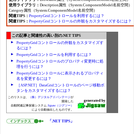
使用ライブラリ：
Description属性（System.ComponentModel名前空間）
Category属性（System.ComponentModel名前空間）
関連TIPS：
PropertyGridコントロールを利用するには？
関連TIPS：
PropertyGridコントロールの外観をカスタマイズするには？
この記事と関連性の高い別の.NET TIPS
PropertyGridコントロールの外観をカスタマイズす
るには？
PropertyGridコントロールを利用するには？
PropertyGridコントロールのプロパティ変更時に処
理を行うには？
PropertyGridコントロールに表示されるプロパティ
名を変更するには？
［ASP.NET］DataGridコントロールのページ移動ボ
タンをカスタマイズするには？
このリストは、
（株）デジタルアドバンテージ
が
generated by
開発した
自動関連記事探索システム
Jigsaw（ジグソー）
により自動抽出したものです。
「.NET TIPS」