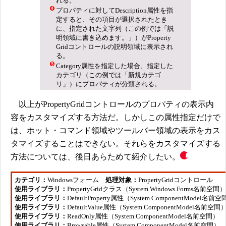
れる。
プロパティに対してDescription属性を指
定すると、その項目が選択されたとき
に、指定された文字列（この例では「説
明領域に書き込めます。」）がProperty
Gridコントロールの説明領域に表示され
る。
Category属性を指定した場合、指定した
カテゴリ（この例では「新規カテゴ
リ」）にプロパティが分類される。
以上がPropertyGridコントロールのプロパティの表示内
容をカスタマイズする方法だ。しかしこの属性指定だけで
は、ホット・コマンド領域やツールバー領域の表示をカス
タマイズすることはできない。それらをカスタマイズする
方法については、後日あらためて紹介したい。
カテゴリ：
Windowsフォーム
処理対象：
PropertyGridコントロール
使用ライブラリ：
PropertyGridクラス（System.Windows.Forms名前空間）
使用ライブラリ：
DefaultProperty属性（System.ComponentModel名前
使用ライブラリ：
DefaultValue属性（System.ComponentModel名前空間
使用ライブラリ：
ReadOnly属性（System.ComponentModel名前空間）
使用ライブラリ：
Browsable属性（System.ComponentModel名前空間）