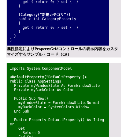
get { return 0; } set { }
}
[Category("新規カテゴリ")]
public int CategoryProperty
{
get { return 0; } set { }
}
}
}
属性指定によりPropertyGridコントロールの表示内容をカスタ
マイズするサンプル・コード（C#）
Imports System.ComponentModel
<DefaultProperty("DefaultProperty")> _
Public Class AppSettings
Private myWindowState As FormWindowState
Private myBackColor As Color
Public Sub New()
myWindowState = FormWindowState.Normal
myBackColor = SystemColors.Window
End Sub
Public Property DefaultProperty() As Integ
er
Get
Return 0
End Get