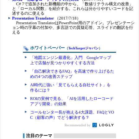
C# 7で追加された新機能の中から、「数値リテラル構文の改善」
と「ローカル関数」を紹介する。これらは分かりやすいコードを記
述するのに使える
Presentation Translator
（2017/7/18）
Presentation TranslatorはPowerPoint用のアドイン。プレゼンテーシ
ョン時の字幕の付加や、多言語での質疑応答、スライドの翻訳を行
える
ホワイトペーパー
（
TechTargetジャパン
）
「地図エンジン最適化」入門 Googleマップ
上で店舗が見つかりやすくする方法
「自己解決できるFAQ」を高速で作り上げるた
めの4つの改善ステップ
AI時代に強い「見てもらえる自社サイト」を
作るには？
ROIの実例で見る、「AIを活用したローコード
アプリ開発」の効果
コールセンター長が抱える4大課題、FAQとVO
C（顧客の声）でどう解決する？
Recommended by
注目のテーマ