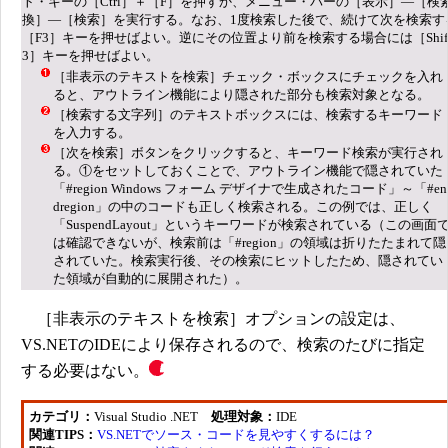
ト・キーの［Ctrl］＋［F］を押すか、メニュー・バーの［表示］―［検
換］―［検索］を実行する。なお、1度検索した後で、続けて次を検索す
［F3］キーを押せばよい。逆にその位置より前を検索する場合には［Shif
3］キーを押せばよい。
［非表示のテキストを検索］チェック・ボックスにチェックを入れ
ると、アウトライン機能により隠された部分も検索対象となる。
［検索する文字列］のテキストボックスには、検索するキーワード
を入力する。
［次を検索］ボタンをクリックすると、キーワード検索が実行され
る。①をセットしておくことで、アウトライン機能で隠されていた
「#region Windows フォーム デザイナで生成されたコード」～「#en
dregion」の中のコードも正しく検索される。この例では、正しく
「SuspendLayout」というキーワードが検索されている（この画面
は確認できないが、検索前は「#region」の領域は折りたたまれて隠
されていた。検索実行後、その検索にヒットしたため、隠されてい
た領域が自動的に展開された）。
［非表示のテキストを検索］オプションの設定は、
VS.NETのIDEにより保存されるので、検索のたびに指定
する必要はない。
カテゴリ：
Visual Studio .NET
処理対象：
IDE
関連TIPS：
VS.NETでソース・コードを見やすくするには？