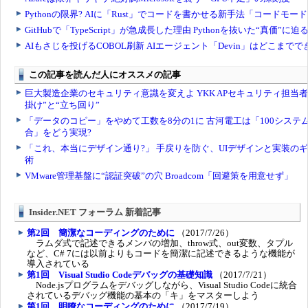
Insider.NET フォーラム 新着記事
第2回 簡潔なコーディングのために
（2017/7/26）
ラムダ式で記述できるメンバの増加、throw式、out変数、タプル
など、C# 7には以前よりもコードを簡潔に記述できるような機能が
導入されている
第1回 Visual Studio Codeデバッグの基礎知識
（2017/7/21）
Node.jsプログラムをデバッグしながら、Visual Studio Codeに統合
されているデバッグ機能の基本の「キ」をマスターしよう
第1回 明瞭なコーディングのために
（2017/7/19）