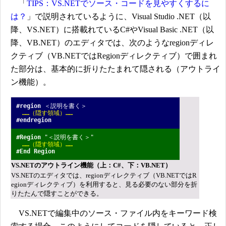
「
TIPS：VS.NETでソース・コードを見やすくするに
は？
」で説明されているように、Visual Studio .NET（以
降、VS.NET）に搭載れているC#やVisual Basic .NET（以
降、VB.NET）のエディタでは、次のようなregionディレ
クティブ（VB.NETではRegionディレクティブ）で囲まれ
た部分は、基本的に折りたたまれて隠される（アウトライ
ン機能）。
#region
＜説明を書く＞
……（隠す領域）……
#endregion
#Region
"＜説明を書く＞"
……（隠す領域）……
#End Region
VS.NETのアウトライン機能（上：C#、下：VB.NET）
VS.NETのエディタでは、regionディレクティブ（VB.NETではR
egionディレクティブ）を利用すると、見る必要のない部分を折
りたたんで隠すことができる。
VS.NETで編集中のソース・ファイル内をキーワード検