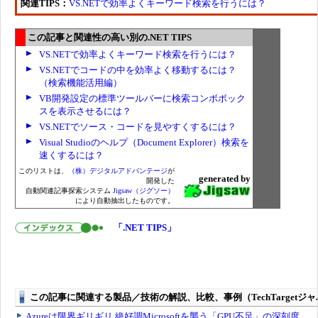
関連TIPS：
VS.NETで効率よくキーワード検索を行うには？
この記事と関連性の高い別の.NET TIPS
VS.NETで効率よくキーワード検索を行うには？
VS.NETでコードの中を効率よく移動するには？
（検索機能活用編）
VB開発設定の標準ツールバーに検索コンボボック
スを表示させるには？
VS.NETでソース・コードを見やすくするには？
Visual Studioのヘルプ（Document Explorer）検索を
速くするには？
このリストは、
（株）デジタルアドバンテージ
が
generated by
開発した
自動関連記事探索システム
Jigsaw（ジグソー）
により自動抽出したものです。
「.NET TIPS」