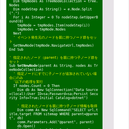
Dim tmpNodes As TreeNodeCollection = tree.
Nodes
Dim nodeStep As String() = e.Node.Split
(".")
For i As Integer = 0 To nodeStep.GetUpperB
ound(0)
tmpNode = tmpNodes.Item(nodeStep(i))
tmpNodes = tmpNode.Nodes
Next
' イベント発生元のノードを親に持つノード群をセッ
ト
SetNewNode(tmpNode.NavigateUrl,tmpNodes)
End Sub
' 指定されたノード（parent）を親に持つ子ノード群を
セット
Sub
SetNewNode
(parent As String, nodes As Tr
eeNodeCollection)
' 指定ノードにすでに子ノードが追加されていない場
合にのみ
'以下の処理を実行
If nodes.Count = 0 Then
Dim db As New SqlConnection("Data Source
=(local);User ID=sa;Password=sa;Persist Secu
rity Info=True;Initial Catalog=dotnet")
' 指定されたノードを親に持つ子ノード情報を取得
Dim comm As New SqlCommand("SELECT url,t
itle,target FROM sitemap WHERE parent=@paren
t", db)
comm.Parameters.Add("@parent", parent)
db.Open()