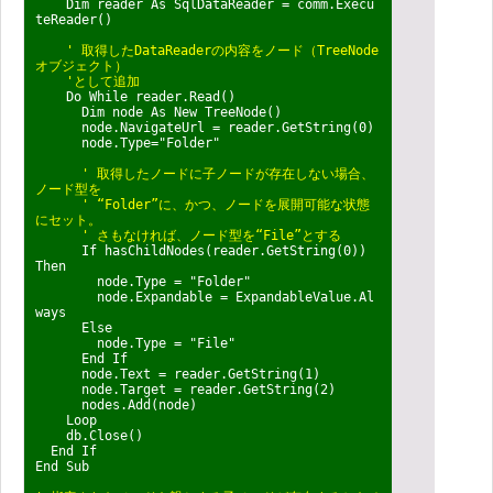
Dim reader As SqlDataReader = comm.Execu
teReader()
' 取得したDataReaderの内容をノード（TreeNode
オブジェクト）
'として追加
Do While reader.Read()
Dim node As New TreeNode()
node.NavigateUrl = reader.GetString(0)
node.Type="Folder"
' 取得したノードに子ノードが存在しない場合、
ノード型を
' “Folder”に、かつ、ノードを展開可能な状態
にセット。
' さもなければ、ノード型を“File”とする
If hasChildNodes(reader.GetString(0))
Then
node.Type = "Folder"
node.Expandable = ExpandableValue.Al
ways
Else
node.Type = "File"
End If
node.Text = reader.GetString(1)
node.Target = reader.GetString(2)
nodes.Add(node)
Loop
db.Close()
End If
End Sub