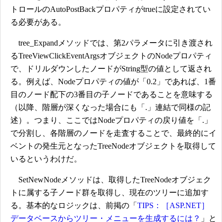
トロールのAutoPostBackプロパティがtrueに設定されてい
る必要がある。
tree_Expandメソッドでは、第2パラメータに引き渡され
るTreeViewClickEventArgsオブジェクトのNodeプロパティ
で、ドリルダウンしたノードがString型の値として返され
る。例えば、Nodeプロパティの値が「0.2」であれば、1番
目のノード配下の3番目の子ノードであることを意味する
（以降、階層が深くなった場合にも「.」連結で同様の記
述）。つまり、ここではNodeプロパティの戻り値を「.」
で分割し、各階層のノードを走査することで、最終的にイ
ベントの発生元となったTreeNodeオブジェクトを取得して
いるというわけだ。
SetNewNodeメソッドは、取得したTreeNodeオブジェク
トに属する子ノード群を取得し、現在のツリーに追加す
る。基本的なロジックは、前掲の「
TIPS：［ASP.NET］
データベースからツリー・メニューを生成するには？
」と