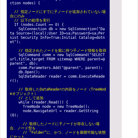
ction nodes) {
// 指定ノードにすでに子ノードが追加されていない場
合にのみ
// 以下の処理を実行
If (nodes.Count == 0) {
SqlConnection db = new SqlConnection("Da
ta Source=(local);User ID=sa;Password=sa;Per
sist Security Info=True;Initial Catalog=dotn
et");
// 指定されたノードを親に持つ子ノード情報を取得
SqlCommand comm = new SqlCommand("SELECT
url,title,target FROM sitemap WHERE parent=@
parent", db);
comm.Parameters.Add("@parent", parent);
db.Open();
SqlDataReader reader = comm.ExecuteReade
r();
// 取得したDataReaderの内容をノード（TreeNod
eオブジェクト）
// として追加
while (reader.Read()) {
TreeNode node = new TreeNode();
node.NavigateUrl = reader.GetString
(0);
// 取得したノードに子ノードが存在しない場
合、ノード型を
// “Folder”に、かつ、ノードを展開可能な状態
にセット。