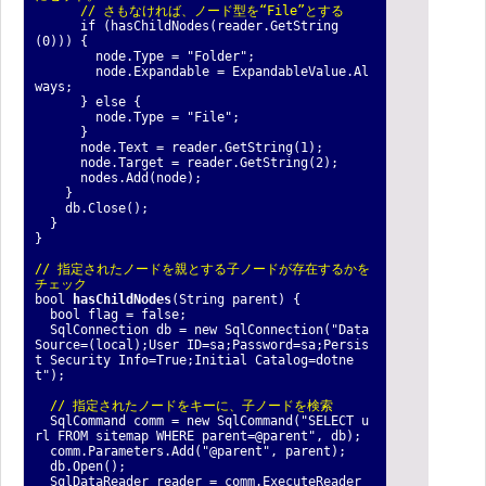
// さもなければ、ノード型を“File”とする
if (hasChildNodes(reader.GetString
(0))) {
node.Type = "Folder";
node.Expandable = ExpandableValue.Al
ways;
} else {
node.Type = "File";
}
node.Text = reader.GetString(1);
node.Target = reader.GetString(2);
nodes.Add(node);
}
db.Close();
}
}
// 指定されたノードを親とする子ノードが存在するかを
チェック
bool
hasChildNodes
(String parent) {
bool flag = false;
SqlConnection db = new SqlConnection("Data
Source=(local);User ID=sa;Password=sa;Persis
t Security Info=True;Initial Catalog=dotne
t");
// 指定されたノードをキーに、子ノードを検索
SqlCommand comm = new SqlCommand("SELECT u
rl FROM sitemap WHERE parent=@parent", db);
comm.Parameters.Add("@parent", parent);
db.Open();
SqlDataReader reader = comm.ExecuteReader