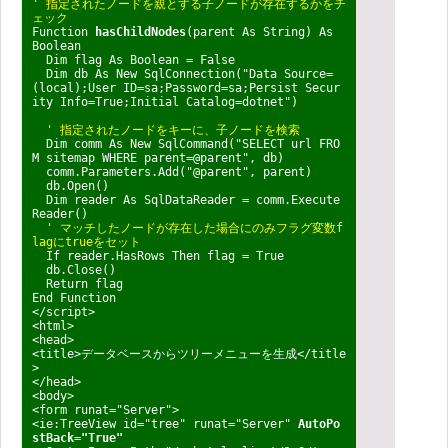
' 指定されたノードを親とする子ノードが存在するかをチ
ェック
Function
hasChildNodes
(parent As String) As
Boolean
Dim flag As Boolean = False
Dim db As New SqlConnection("Data Source=
(local);User ID=sa;Password=sa;Persist Secur
ity Info=True;Initial Catalog=dotnet")
' 指定されたノードをキーに、子ノードを検索
Dim comm As New SqlCommand("SELECT url FRO
M sitemap WHERE parent=@parent", db)
comm.Parameters.Add("@parent", parent)
db.Open()
Dim reader As SqlDataReader = comm.Execute
Reader()
' マッチしたノードが存在した場合にのみフラグ変数f
lagにtrueをセット
If reader.HasRows Then flag = True
db.Close()
Return flag
End Function
</script>
<html>
<head>
<title>データベースからツリーメニューを生成</title
>
</head>
<body>
<form runat="Server">
<ie:TreeView id="tree" runat="Server"
AutoPo
stBack="True"