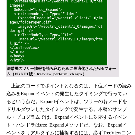
SystemImagesPath="/webctrl_client/1_0/tree
images/"
OnExpand="tree_Expand">
<ie:treenodetype Type="Folder"
ExpandedImageUrl="/webctrl_client/1_0/im
ages/folderopen.gif"
ImageUrl="/webctrl_client/1_0/images/fol
der.gif" />
<ie:TreeNodeType Type="File"
ImageUrl="/webctrl_client/1_0/images/htm
l.gif" />
</ie:TreeView>
</form>
</body>
</html>
深階層のツリー情報を読み込むために最適化されたWebフォー
ム（VB.NET版：treeview_perform_vb.aspx）
上記のコードでポイントとなるのは、下位ノードの読み
込みをExpandイベントの発生したタイミングで行ってい
るという点だ。Expandイベントは、ツリーの各ノードを
ドリルダウンしたタイミングで発生する。本稿のサンプ
ル・プログラムでは、Expandイベントに対応するイベン
ト・ハンドラはtree_Expandメソッドだ。なお、Expandイ
ベントをリアルタイムに捕捉するには、必ずTreeViewコン