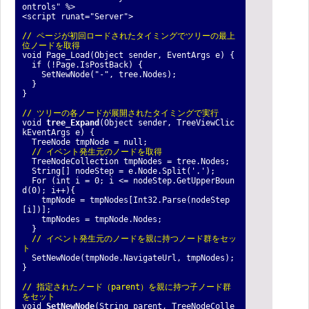
ontrols" %>
<script runat="Server">
// ページが初回ロードされたタイミングでツリーの最上
位ノードを取得
void Page_Load(Object sender, EventArgs e) {
if (!Page.IsPostBack) {
SetNewNode("-", tree.Nodes);
}
}
// ツリーの各ノードが展開されたタイミングで実行
void
tree_Expand
(Object sender, TreeViewClic
kEventArgs e) {
TreeNode tmpNode = null;
// イベント発生元のノードを取得
TreeNodeCollection tmpNodes = tree.Nodes;
String[] nodeStep = e.Node.Split('.');
For (int i = 0; i <= nodeStep.GetUpperBoun
d(0); i++){
tmpNode = tmpNodes[Int32.Parse(nodeStep
[i])];
tmpNodes = tmpNode.Nodes;
}
// イベント発生元のノードを親に持つノード群をセッ
ト
SetNewNode(tmpNode.NavigateUrl, tmpNodes);
}
// 指定されたノード（parent）を親に持つ子ノード群
をセット
void
SetNewNode
(String parent, TreeNodeColle