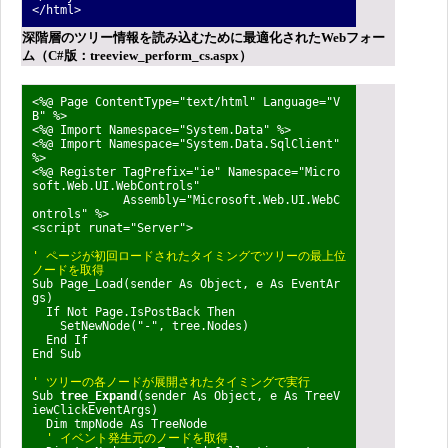
</html>
深階層のツリー情報を読み込むために最適化されたWebフォー
ム（C#版：treeview_perform_cs.aspx）
<%@ Page ContentType="text/html" Language="V
B" %>
<%@ Import Namespace="System.Data" %>
<%@ Import Namespace="System.Data.SqlClient"
%>
<%@ Register TagPrefix="ie" Namespace="Micro
soft.Web.UI.WebControls"
Assembly="Microsoft.Web.UI.WebC
ontrols" %>
<script runat="Server">
' ページが初回ロードされたタイミングでツリーの最上位
ノードを取得
Sub Page_Load(sender As Object, e As EventAr
gs)
If Not Page.IsPostBack Then
SetNewNode("-", tree.Nodes)
End If
End Sub
' ツリーの各ノードが展開されたタイミングで実行
Sub
tree_Expand
(sender As Object, e As TreeV
iewClickEventArgs)
Dim tmpNode As TreeNode
' イベント発生元のノードを取得