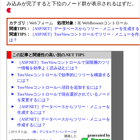
み込みが完了すると下位のノード群が表示されるはずだ。
カテゴリ：
Webフォーム
処理対象：
IE WebBrowserコントロール
関連TIPS：
［ASP.NET］データベースからツリー・メニューを生成す
関連TIPS：
［ASP.NET］TreeViewコントロールでツリー・メニューを
は？
この記事と関連性の高い別の.NET TIPS
［ASP.NET］TreeViewコントロールで深階層のツリ
ー情報を効率よく読み込むには？
TreeViewコントロールで効率的にツリーを構築する
には？
TreeViewコントロールへ項目を追加するには？
TreeViewコントロールで現在選択されているノード
を変更するには？
［ASP.NET］データベースからツリー・メニューを
生成するには？
［ASP.NET］データベースからツリー・メニューを
作成するには？
このリストは、
（株）デジタルアドバンテージ
が
generated by
開発した