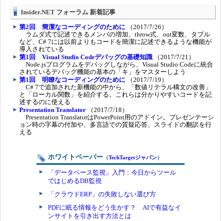
Insider.NET フォーラム 新着記事
第2回 簡潔なコーディングのために
（2017/7/26）
ラムダ式で記述できるメンバの増加、throw式、out変数、タプル
など、C# 7には以前よりもコードを簡潔に記述できるような機能が
導入されている
第1回 Visual Studio Codeデバッグの基礎知識
（2017/7/21）
Node.jsプログラムをデバッグしながら、Visual Studio Codeに統合
されているデバッグ機能の基本の「キ」をマスターしよう
第1回 明瞭なコーディングのために
（2017/7/19）
C# 7で追加された新機能の中から、「数値リテラル構文の改善」
と「ローカル関数」を紹介する。これらは分かりやすいコードを記
述するのに使える
Presentation Translator
（2017/7/18）
Presentation TranslatorはPowerPoint用のアドイン。プレゼンテーシ
ョン時の字幕の付加や、多言語での質疑応答、スライドの翻訳を行
える
ホワイトペーパー
（
TechTargetジャパン
）
「データベース監視」入門：今日からツール
ではじめるDB監視
「クラウドERP」の失敗しない選び方
PDFに眠る情報をどう生かす？ AIで有益なイ
ンサイトを引き出す方法とは