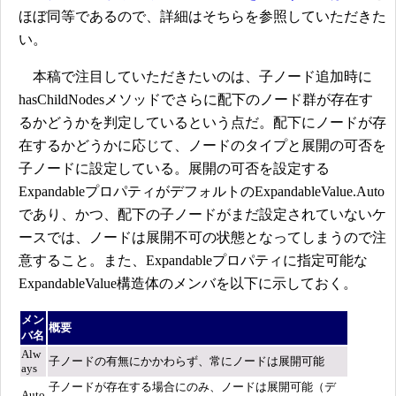
ほぼ同等であるので、詳細はそちらを参照していただきた
い。
本稿で注目していただきたいのは、子ノード追加時に
hasChildNodesメソッドでさらに配下のノード群が存在す
るかどうかを判定しているという点だ。配下にノードが存
在するかどうかに応じて、ノードのタイプと展開の可否を
子ノードに設定している。展開の可否を設定する
ExpandableプロパティがデフォルトのExpandableValue.Auto
であり、かつ、配下の子ノードがまだ設定されていないケ
ースでは、ノードは展開不可の状態となってしまうので注
意すること。また、Expandableプロパティに指定可能な
ExpandableValue構造体のメンバを以下に示しておく。
メン
概要
バ名
Alw
子ノードの有無にかかわらず、常にノードは展開可能
ays
子ノードが存在する場合にのみ、ノードは展開可能（デ
Auto