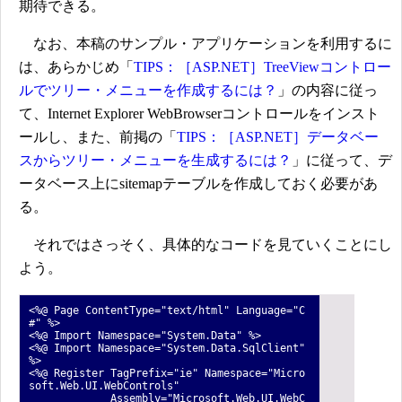
期待できる。
なお、本稿のサンプル・アプリケーションを利用するに
は、あらかじめ「
TIPS：［ASP.NET］TreeViewコントロー
ルでツリー・メニューを作成するには？
」の内容に従っ
て、Internet Explorer WebBrowserコントロールをインスト
ールし、また、前掲の「
TIPS：［ASP.NET］データベー
スからツリー・メニューを生成するには？
」に従って、デ
ータベース上にsitemapテーブルを作成しておく必要があ
る。
それではさっそく、具体的なコードを見ていくことにし
よう。
<%@ Page ContentType="text/html" Language="C
#" %>
<%@ Import Namespace="System.Data" %>
<%@ Import Namespace="System.Data.SqlClient"
%>
<%@ Register TagPrefix="ie" Namespace="Micro
soft.Web.UI.WebControls"
Assembly="Microsoft.Web.UI.WebC