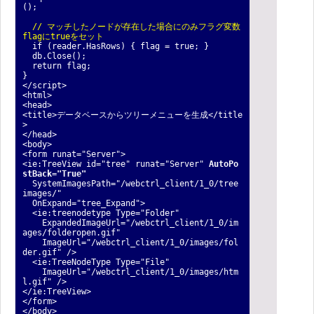
();
// マッチしたノードが存在した場合にのみフラグ変数
flagにtrueをセット
if (reader.HasRows) { flag = true; }
db.Close();
return flag;
}
</script>
<html>
<head>
<title>データベースからツリーメニューを生成</title
>
</head>
<body>
<form runat="Server">
<ie:TreeView id="tree" runat="Server"
AutoPo
stBack="True"
SystemImagesPath="/webctrl_client/1_0/tree
images/"
OnExpand="tree_Expand">
<ie:treenodetype Type="Folder"
ExpandedImageUrl="/webctrl_client/1_0/im
ages/folderopen.gif"
ImageUrl="/webctrl_client/1_0/images/fol
der.gif" />
<ie:TreeNodeType Type="File"
ImageUrl="/webctrl_client/1_0/images/htm
l.gif" />
</ie:TreeView>
</form>
</body>