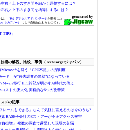
の左右／上下のすき間を細かく調整するには？
の左右／上下のすき間を均等にするには？
generated by
トは、
（株）デジタルアドバンテージ
が開発した
gsaw（ジグソー）
により自動抽出したものです。
T TIPS」