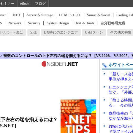
セミナー
eBook
ブログ
rver
.NET
Server & Storage
HTML5 + UX
Smart & Social
Coding Ed
SS
Network
Security
System Design
Test & Tools
自分戦略研究所
ィリポート裏話
SRE
DX時代のエンジニア
U＆Iターン
その他の特集
> 複数のコントロールの上下左右の端を揃えるには？［VS 2008、VS 2005、V
ホワイトペ
「新リース会
手側が押さえ
ITエンジニ
防ぐ、「外部
「教える時間
る」 今の現
食品衛生の「
なかなか減ら
上下左右の端を揃えるには？
VS.NET］
PPAPに代
ド型ファイル