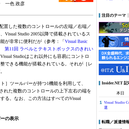
 一色 政彦
注目のテーマ
上に配置した複数のコントロールの左端／右端／
sual Studio 2005以降で搭載されているス
機能が非常に便利だが（参考：「
Visual Basic
DE編 第11回 ラベルとテキストボックスのきれい
Visual Studioはこれ以外にも容易にコントロ
調整できる機能が搭載されている。それが［レ
だ。
Insider.NE
ウト］ツールバーが持つ1機能を利用して、
配置された複数のコントロールの上下左右の端を
本日
る。なお、この方法はすべてのVisual
Visual Stu
選
バーの表示
転職／派遣情