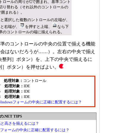
トロールの周りが□で囲まれ、基準コント
切り替わる（それ以外のコントロールの
で囲まれる）。
すと選択した複数のントロールの左端が、
すと右端が、
を押すと上端、
なら下
準のコントロールの端に揃えられる。
準のコントロールの中央の位置で揃える機能
機会はないだろうが……）。左右の中央で揃え
央整列］ボタン）を、上下の中央で揃えるに
列］ボタン）を押せばよい。
ーム
処理対象：
コントロール
NET
処理対象：
IDE
005
処理対象：
IDE
008
処理対象：
IDE
indowsフォームの中央に正確に配置するには？
NET TIPS
幅と高さを揃えるには？
wsフォームの中央に正確に配置するには？