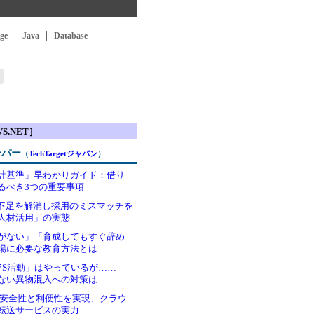
ge
Java
Database
S.NET］
ーパー
（
TechTargetジャパン
）
計基準」早わかりガイド：借り
るべき3つの重要事項
ア不足を解消し採用のミスマッチを
人材活用」の実態
がない」「育成してもすぐ辞め
場に必要な教育方法とは
7S活動」はやっているが……
ない異物混入への対策は
わる安全性と利便性を実現、クラウ
転送サービスの実力