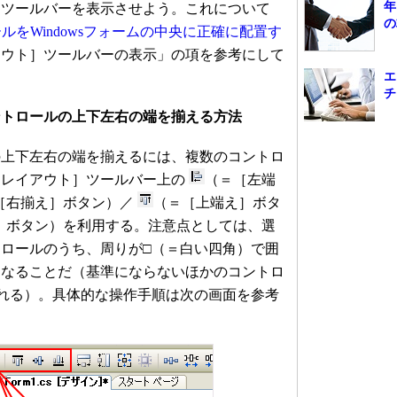
年
ツールバーを表示させよう。これについて
の
ールをWindowsフォームの中央に正確に配置す
アウト］ツールバーの表示」の項を参考にして
エ
チ
ントロールの上下左右の端を揃える方法
上下左右の端を揃えるには、複数のコントロ
［レイアウト］ツールバー上の
（＝［左端
［右揃え］ボタン）／
（＝［上端え］ボタ
］ボタン）を利用する。注意点としては、選
ロールのうち、周りが□（＝白い四角）で囲
になることだ（基準にならないほかのコントロ
れる）。具体的な操作手順は次の画面を参考