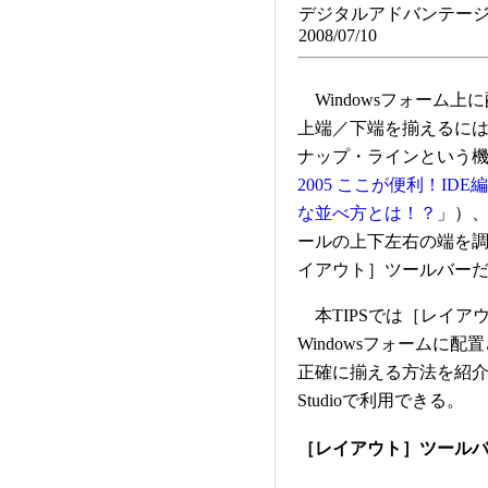
デジタルアドバンテージ
2008/07/10
Windowsフォーム
上端／下端を揃えるには、Vi
ナップ・ラインという
2005 ここが便利！I
な並べ方とは！？
」）、
ールの上下左右の端を
イアウト］ツールバー
本TIPSでは［レイア
Windowsフォームに
正確に揃える方法を紹介す
Studioで利用できる。
［レイアウト］ツール