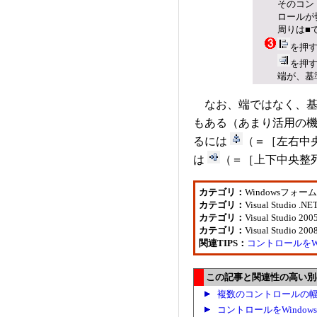
そのコン
ロールが
周りは■
を押
を押
端が、基
なお、端ではなく、基
もある（あまり活用の
るには
（＝［左右中
は
（＝［上下中央整
カテゴリ：
Windowsフォ
カテゴリ：
Visual Studio .
カテゴリ：
Visual Studio 2
カテゴリ：
Visual Studio 2
関連TIPS：
コントロールをW
この記事と関連性の高い別の.
複数のコントロールの
コントロールをWindo