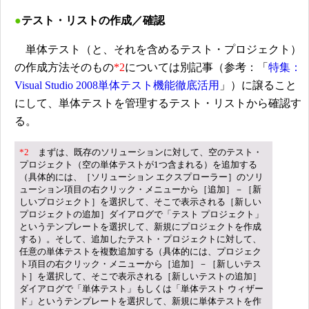
●
テスト・リストの作成／確認
単体テスト（と、それを含めるテスト・プロジェクト）
の作成方法そのもの
*2
については別記事（参考：「
特集：
Visual Studio 2008単体テスト機能徹底活用
」）に譲ること
にして、単体テストを管理するテスト・リストから確認す
る。
*2
まずは、既存のソリューションに対して、空のテスト・
プロジェクト（空の単体テストが1つ含まれる）を追加する
（具体的には、［ソリューション エクスプローラー］のソリ
ューション項目の右クリック・メニューから［追加］－［新
しいプロジェクト］を選択して、そこで表示される［新しい
プロジェクトの追加］ダイアログで「テスト プロジェクト」
というテンプレートを選択して、新規にプロジェクトを作成
する）。そして、追加したテスト・プロジェクトに対して、
任意の単体テストを複数追加する（具体的には、プロジェク
ト項目の右クリック・メニューから［追加］－［新しいテス
ト］を選択して、そこで表示される［新しいテストの追加］
ダイアログで「単体テスト」もしくは「単体テスト ウィザー
ド」というテンプレートを選択して、新規に単体テストを作