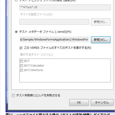
図12 .vsmdiファイル読み込み後の［テストの追加/編集］ダイアログ