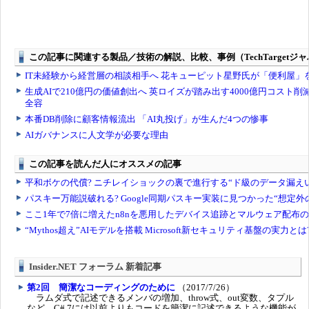
Insider.NET フォーラム 新着記事
第2回 簡潔なコーディングのために
（2017/7/26）
ラムダ式で記述できるメンバの増加、throw式、out変数、タプル
など、C# 7には以前よりもコードを簡潔に記述できるような機能が