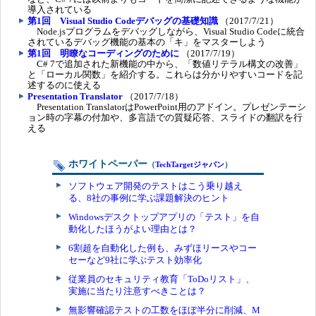
導入されている
第1回 Visual Studio Codeデバッグの基礎知識
（2017/7/21）
Node.jsプログラムをデバッグしながら、Visual Studio Codeに統合
されているデバッグ機能の基本の「キ」をマスターしよう
第1回 明瞭なコーディングのために
（2017/7/19）
C# 7で追加された新機能の中から、「数値リテラル構文の改善」
と「ローカル関数」を紹介する。これらは分かりやすいコードを記
述するのに使える
Presentation Translator
（2017/7/18）
Presentation TranslatorはPowerPoint用のアドイン。プレゼンテーシ
ョン時の字幕の付加や、多言語での質疑応答、スライドの翻訳を行
える
ホワイトペーパー
（
TechTargetジャパン
）
ソフトウェア開発のテストはこう乗り越え
る、8社の事例に学ぶ課題解決のヒント
Windowsデスクトップアプリの「テスト」を自
動化したほうがよい理由とは？
6割超を自動化した例も、みずほリースやコー
セーなど9社に学ぶテスト効率化
従業員のセキュリティ教育「ToDoリスト」、
実施に当たり注意すべきことは？
無影響確認テストの工数をほぼ半分に削減、M