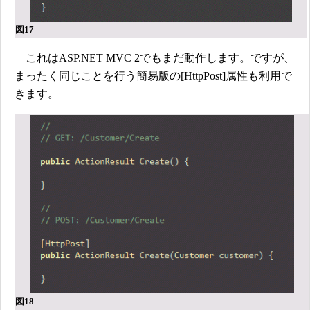
図17
これはASP.NET MVC 2でもまだ動作します。ですが、
まったく同じことを行う簡易版の[HttpPost]属性も利用で
きます。
図18