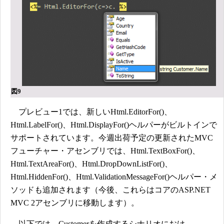
図9
プレビュー1では、新しいHtml.EditorFor()、
Html.LabelFor()、Html.DisplayFor()ヘルパーがビルトインで
サポートされています。今週出荷予定の更新されたMVC
フューチャー・アセンブリでは、Html.TextBoxFor()、
Html.TextAreaFor()、Html.DropDownListFor()、
Html.HiddenFor()、Html.ValidationMessageFor()ヘルパー・メ
ソッドも追加されます（今後、これらはコアのASP.NET
MVC 2アセンブリに移動します）。
以下では、Customerを作成するシナリオにおけ