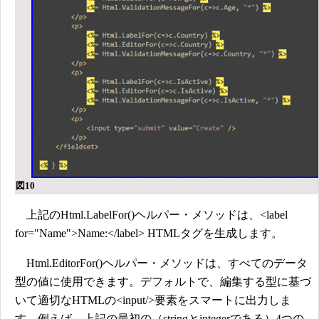
図10
上記のHtml.LabelFor()ヘルパー・メソッドは、<label
for="Name">Name:</label> HTMLタグを生成します。
Html.EditorFor()ヘルパー・メソッドは、すべてのデータ
型の値に使用できます。デフォルトで、編集する型に基づ
いて適切なHTMLの<input/>要素をスマートに出力しま
す。例えば、上記の最初の（stringとintegerである）4つの