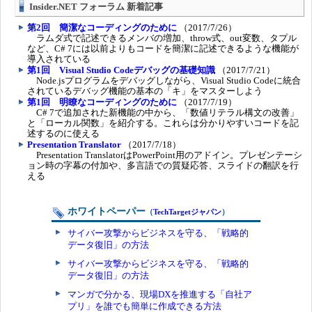
Insider.NET フォーラム 新着記事
第2回 簡潔なコーディングのために
（2017/7/26）
ラムダ式で記述できるメンバの増加、throw式、out変数、タプル
など、C# 7には以前よりもコードを簡潔に記述できるような機能が
導入されている
第1回 Visual Studio Codeデバッグの基礎知識
（2017/7/21）
Node.jsプログラムをデバッグしながら、Visual Studio Codeに統合
されているデバッグ機能の基本の「キ」をマスターしよう
第1回 明瞭なコーディングのために
（2017/7/19）
C# 7で追加された新機能の中から、「数値リテラル構文の改善」
と「ローカル関数」を紹介する。これらは分かりやすいコードを記
述するのに使える
Presentation Translator
（2017/7/18）
Presentation TranslatorはPowerPoint用のアドイン。プレゼンテーシ
ョン時の字幕の付加や、多言語での質疑応答、スライドの翻訳を行
える
ホワイトペーパー
（
TechTargetジャパン
）
サイバー攻撃からビジネスを守る、「戦略的
データ復旧」の方法
サイバー攻撃からビジネスを守る、「戦略的
データ復旧」の方法
マンガで分かる、現場DXを推進する「自社ア
プリ」を誰でも簡単に作成できる方法