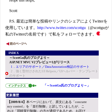
Hope this helps,
Scott
P.S. 最近は簡単な投稿やリンクのシェアによくTwitterを
使用しています。
http://www.twitter.com/scottgu
（@scottguが
私のTwitterの名前です）で私をフォローできます。
INDEX
～ScottGu氏のブログより～
ASP.NET MVC V2プレビュー1がリリース
1．エリアのサポート／DataAnnotation検証のサポート
2．強く型付けされたUI Helpers／UIヘルパー・テンプレート
のサポート
「～ScottGu氏のブログより～」
更新履歴
【2009/8/4】
本ページにおいて、原文にある「concurre
ncy control」を「並行制御」と訳していましたが、こ
れは「同時実行制御」の方が適切であるため、お詫び