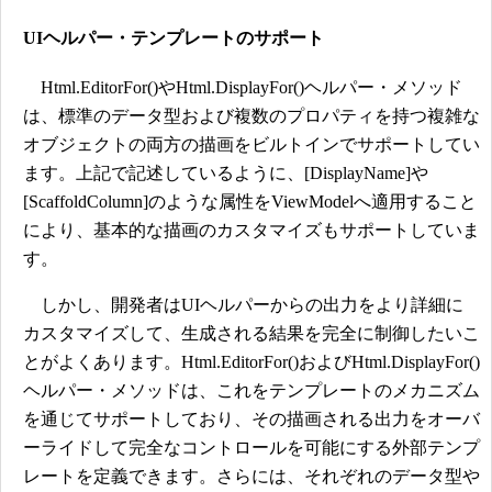
UIヘルパー・テンプレートのサポート
Html.EditorFor()やHtml.DisplayFor()ヘルパー・メソッド
は、標準のデータ型および複数のプロパティを持つ複雑な
オブジェクトの両方の描画をビルトインでサポートしてい
ます。上記で記述しているように、[DisplayName]や
[ScaffoldColumn]のような属性をViewModelへ適用すること
により、基本的な描画のカスタマイズもサポートしていま
す。
しかし、開発者はUIヘルパーからの出力をより詳細に
カスタマイズして、生成される結果を完全に制御したいこ
とがよくあります。Html.EditorFor()およびHtml.DisplayFor()
ヘルパー・メソッドは、これをテンプレートのメカニズム
を通じてサポートしており、その描画される出力をオーバ
ーライドして完全なコントロールを可能にする外部テンプ
レートを定義できます。さらには、それぞれのデータ型や