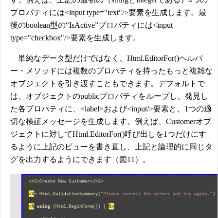
プロパティには<input type="text"/>要素を生成します。最
後のboolean型の“IsActive”プロパティには<input
type="checkbox"/>要素を生成します。
単純なデータ型だけではなく、Html.EditorFor()ヘルパ
ー・メソッドには複数のプロパティを持ったもっと複雑な
オブジェクトを引き渡すこともできます。デフォルトで
は、オブジェクトのpublicプロパティをループし、発見し
た各プロパティに、<label>および<input/>要素と、1つの適
切な検証メッセージを生成します。例えば、Customerオブ
ジェクトに対してHtml.EditorFor()呼び出しを1つだけにす
るように上記のビューを書き直し、上記と論理的に同じタ
グを出力するようにできます（図11）。