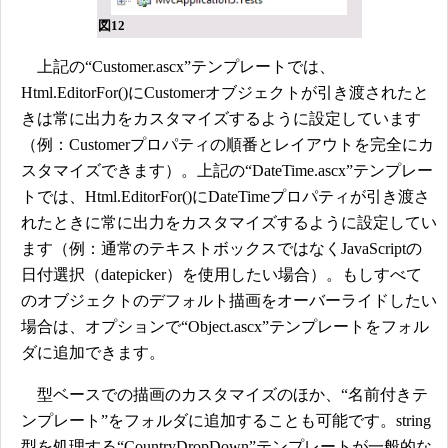
図12
上記の“Customer.ascx”テンプレートでは、
Html.EditorFor()にCustomerオブジェクトが引き渡されたと
きは常に出力をカスタマイズするように設定しています
（例：Customerプロパティの順番とレイアウトを完全にカ
スタマイズできます）。上記の“DateTime.ascx”テンプレー
トでは、Html.EditorFor()にDateTimeプロパティが引き渡さ
れたときに常に出力をカスタマイズするように設定してい
ます（例：通常のテキストボックスではなくJavaScriptの
日付選択（datepicker）を使用したい場合）。もしすべて
のオブジェクトのデフォルト描画をオーバーライドしたい
場合は、オプションで“Object.ascx”テンプレートをフォル
ダに追加できます。
型ベースでの描画のカスタマイズのほか、“名前付きテ
ンプレート”をフォルダに追加することも可能です。string
型を処理する“CountryDropDown”テンプレートが一般的な