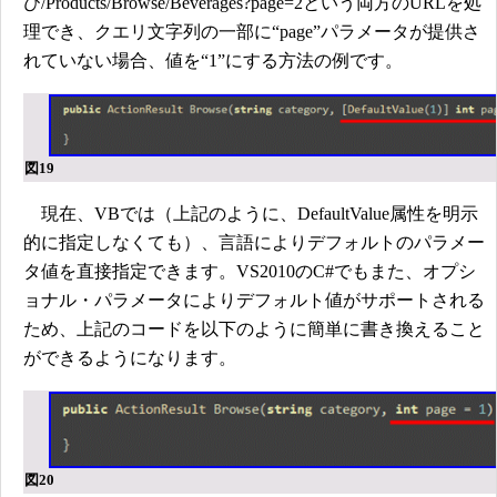
び/Products/Browse/Beverages?page=2という両方のURLを処
理でき、クエリ文字列の一部に“page”パラメータが提供さ
れていない場合、値を“1”にする方法の例です。
図19
現在、VBでは（上記のように、DefaultValue属性を明示
的に指定しなくても）、言語によりデフォルトのパラメー
タ値を直接指定できます。VS2010のC#でもまた、オプシ
ョナル・パラメータによりデフォルト値がサポートされる
ため、上記のコードを以下のように簡単に書き換えること
ができるようになります。
図20