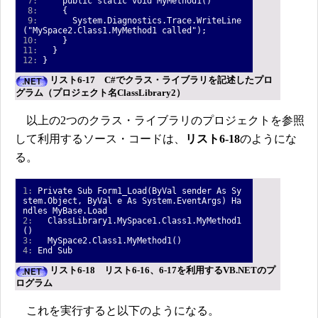
7:
public static void MyMethod1()
8:
{
9:
System.Diagnostics.Trace.WriteLine
("MySpace2.Class1.MyMethod1 called");
10:
}
11:
}
12:
}
リスト6-17 C#でクラス・ライブラリを記述したプロ
グラム（プロジェクト名ClassLibrary2）
以上の2つのクラス・ライブラリのプロジェクトを参照
して利用するソース・コードは、
リスト6-18
のようにな
る。
1:
Private Sub Form1_Load(ByVal sender As Sy
stem.Object, ByVal e As System.EventArgs) Ha
ndles MyBase.Load
2:
ClassLibrary1.MySpace1.Class1.MyMethod1
()
3:
MySpace2.Class1.MyMethod1()
4:
End Sub
リスト6-18 リスト6-16、6-17を利用するVB.NETのプ
ログラム
これを実行すると以下のようになる。