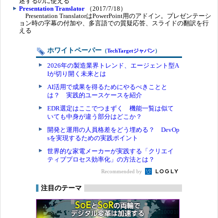
述するのに使える
Presentation Translator
（2017/7/18）
Presentation TranslatorはPowerPoint用のアドイン。プレゼンテーシ
ョン時の字幕の付加や、多言語での質疑応答、スライドの翻訳を行
える
ホワイトペーパー
（
TechTargetジャパン
）
2026年の製造業界トレンド、エージェント型A
Iが切り開く未来とは
AI活用で成果を得るためにやるべきことと
は？ 実践的ユースケースを紹介
EDR選定はここでつまずく 機能一覧は似て
いても中身が違う部分はどこか？
開発と運用の人員格差をどう埋める？ DevOp
sを実現するための実践ポイント
世界的な家電メーカーが実践する「クリエイ
ティブプロセス効率化」の方法とは？
Recommended by
注目のテーマ