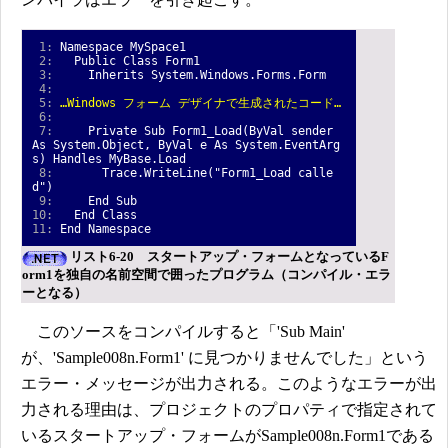
1:
Namespace MySpace1
2:
Public Class Form1
3:
Inherits System.Windows.Forms.Form
4:
5:
…Windows フォーム デザイナで生成されたコード…
6:
7:
Private Sub Form1_Load(ByVal sender
As System.Object, ByVal e As System.EventArg
s) Handles MyBase.Load
8:
Trace.WriteLine("Form1_Load calle
d")
9:
End Sub
10:
End Class
11:
End Namespace
リスト6-20 スタートアップ・フォームとなっているF
orm1を独自の名前空間で囲ったプログラム（コンパイル・エラ
ーとなる）
このソースをコンパイルすると「'Sub Main'
が、'Sample008n.Form1' に見つかりませんでした」という
エラー・メッセージが出力される。このようなエラーが出
力される理由は、プロジェクトのプロパティで指定されて
いるスタートアップ・フォームがSample008n.Form1である