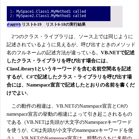
1:
MySpace1.Class1.MyMethod1 called
2:
MySpace2.Class1.MyMethod1 called
リスト6-19 リスト6-18の実行結果
2つのクラス・ライブラリは、ソース上では同じように
記述されているように見えるが、呼び出すときのメソッド
名のフルネームの記述方法が違っている。
VB.NETで記述
したクラス・ライブラリを呼び出す場合には、
ClassLibrary1というキーワードを含む名前空間名を記述
するが、C#で記述したクラス・ライブラリを呼び出す場
合には、Namespace宣言で記述したとおりの名前を書くだ
けでよい
。
この動作の相違は、VB.NETのNamespace宣言とC#の
namespace宣言の挙動の相違によって引き起こされるもの
である（VB.NETは先頭が大文字のNamespaceキーワード
を使うが、C#は先頭が小文字のnamespaceキーワードを使
う）。VB.NETのNamespace宣言は、暗黙のうちに名前の