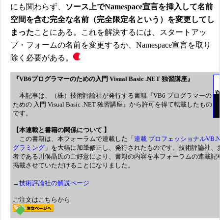
にも関わらず、
ソース上でNamespace宣言を挿入して名前
空間を含む完全な名前（完全限定名という）を変更してし
まった
ことにある。これを解決するには、スタートアッ
プ・フォームの名前を変更するか、Namespace宣言を取り
除く必要がある。
『
VB6プログラマーのための入門 Visual Basic .NET 独習講座』
本記事は、（株）技術評論社が発行する書籍『VB6 プログラマーの
ための 入門 Visual Basic .NET 独習講座』から
許可を得て転載したもの
です。
【本連載と書籍の関係について 】
この書籍は、本フォーラムで連載した「
連載 プロフェッショナルVB.N
グラミング
」を大幅に加筆修正し、発行されたものです。技術評論社、
者である川俣晶氏のご好意により、書籍の内容を本フォーラムの連載記
掲載させていただけることになりました。
→
技術評論社の解説ページ
ご注文はこちらから