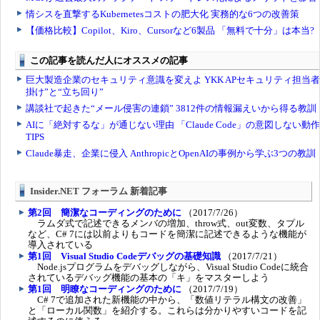
Insider.NET フォーラム 新着記事
第2回 簡潔なコーディングのために
（2017/7/26）
ラムダ式で記述できるメンバの増加、throw式、out変数、タプル
など、C# 7には以前よりもコードを簡潔に記述できるような機能が
導入されている
第1回 Visual Studio Codeデバッグの基礎知識
（2017/7/21）
Node.jsプログラムをデバッグしながら、Visual Studio Codeに統合
されているデバッグ機能の基本の「キ」をマスターしよう
第1回 明瞭なコーディングのために
（2017/7/19）
C# 7で追加された新機能の中から、「数値リテラル構文の改善」
と「ローカル関数」を紹介する。これらは分かりやすいコードを記