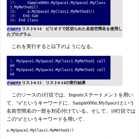
17:
Sample006n.MySpace1.MySpace2.MyClass
1.MyMethod1()
18:
a.MySpace2.MyClass1.MyMethod1()
19:
End Sub
20:
End Class
リスト6-14 ピリオドで区切られた名前空間名を使用し
たプログラム
これを実行すると以下のようになる。
1:
MySpace1.MySpace2.MyClass1.MyMethod1 call
ed
2:
MySpace1.MySpace2.MyClass1.MyMethod1 call
ed
リスト6-15 リスト6-14の実行結果
このソースの1行目では、Importsステートメントを用い
て、“a”というキーワードに、Sample006n.MySpace1という
名前空間名の一部を対応付けている。そして、18行目では
この“a”というキーワードを用いて、
a.MySpace2.MyClass1.MyMethod1()