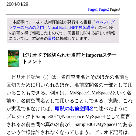
2004/04/29
Page1
Page2
Page3
本記事は、（株）技術評論社が発行する書籍『
VB6プログ
ラマーのための入門 Visual Basic .NET 独習講座
』の一部分
を許可を得て転載したものです。同書籍に関する詳しい情報
については、本記事の
最後
に掲載しています。
ピリオドで区切られた名前とImportsステー
トメント
ピリオド記号（.）は、名前空間名とそのほかの名前を
区切るために用いられるほか、名前空間名の一部として用
いることもできる。例えば、MySpace1.MySpace2という名
前を、名前空間名として用いることもできる。実際、これ
が実現できなければ、
暗黙の名前空間名
で述べたように、
プロジェクトSample001でNamespace MySpace1として宣言
される名前空間の真の名前が、Sample001.MySpace1である
という仕様は許されなくなってしまう。ピリオド記号は、