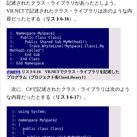
記述されたクラス・ライブラリがあったとしよう。
VB.NETで記述されたクラス・ライブラリは次のような内
容だったとする（
リスト6-16
）。
1:
Namespace MySpace1
2:
Public Class Class1
3:
Public Shared Sub MyMethod1()
4:
Trace.WriteLine("MySpace1.Class1.My
Method1 called")
5:
End Sub
6:
End Class
7:
End Namespace
リスト6-16 VB.NETでクラス・ライブラリを記述した
プログラム（プロジェクト名ClassLibrary1）
次に、C#で記述されたクラス・ライブラリは次のよう
な内容だったとする（
リスト6-17
）。
1:
using System;
2:
3:
namespace MySpace2
4:
{
5:
public class Class1
6:
{