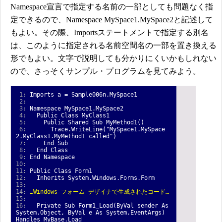
Namespace宣言で指定する名前の一部としても問題なく指
定できるので、Namespace MySpace1.MySpace2と記述して
もよい。その際、Importsステートメントで指定する別名
は、このように指定される名前空間名の一部を置き換える
形でもよい。文字で説明しても分かりにくいかもしれない
ので、さっそくサンプル・プログラムを見てみよう。
1:
Imports a = Sample006n.MySpace1
2:
3:
Namespace MySpace1.MySpace2
4:
Public Class MyClass1
5:
Public Shared Sub MyMethod1()
6:
Trace.WriteLine("MySpace1.MySpace
2.MyClass1.MyMethod1 called")
7:
End Sub
8:
End Class
9:
End Namespace
10:
11:
Public Class Form1
12:
Inherits System.Windows.Forms.Form
13:
14:
…Windows フォーム デザイナで生成されたコード…
15:
16:
Private Sub Form1_Load(ByVal sender As
System.Object, ByVal e As System.EventArgs)
Handles MyBase.Load