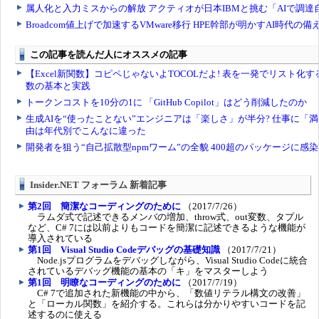
Insider.NET フォーラム 新着記事
第2回 簡潔なコーディングのために
（2017/7/26）
ラムダ式で記述できるメンバの増加、throw式、out変数、タプル
など、C# 7には以前よりもコードを簡潔に記述できるような機能が
導入されている
第1回 Visual Studio Codeデバッグの基礎知識
（2017/7/21）
Node.jsプログラムをデバッグしながら、Visual Studio Codeに統合
されているデバッグ機能の基本の「キ」をマスターしよう
第1回 明瞭なコーディングのために
（2017/7/19）
C# 7で追加された新機能の中から、「数値リテラル構文の改善」
と「ローカル関数」を紹介する。これらは分かりやすいコードを記
述するのに使える