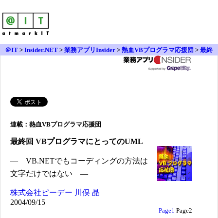
＠IT
>
Insider.NET
>
業務アプリInsider
>
熱血VBプログラマ応援団
>
最終
回
連載：熱血VBプログラマ応援団
最終回 VBプログラマにとってのUML
― VB.NETでもコーディングの方法は
文字だけではない ―
株式会社ピーデー
川俣 晶
2004/09/15
Page1
Page2