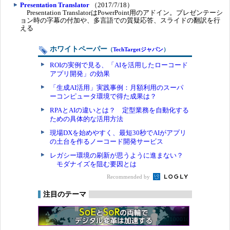
Presentation Translator
（2017/7/18）
Presentation TranslatorはPowerPoint用のアドイン。プレゼンテーシ
ョン時の字幕の付加や、多言語での質疑応答、スライドの翻訳を行
える
ホワイトペーパー
（
TechTargetジャパン
）
ROIの実例で見る、「AIを活用したローコード
アプリ開発」の効果
「生成AI活用」実践事例：月額利用のスーパ
ーコンピュータ環境で得た成果は？
RPAとAIの違いとは？ 定型業務を自動化する
ための具体的な活用方法
現場DXを始めやすく、最短30秒でAIがアプリ
の土台を作るノーコード開発サービス
レガシー環境の刷新が思うように進まない？
モダナイズを阻む要因とは
Recommended by
注目のテーマ