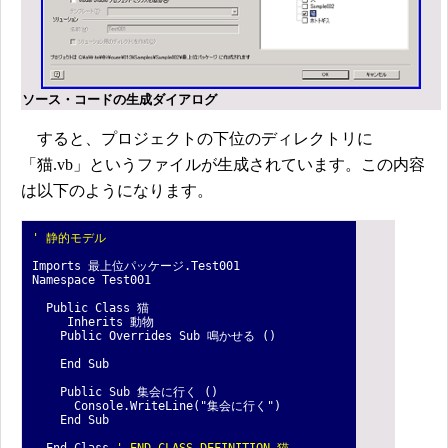
ソース・コードの生成ダイアログ
すると、プロジェクトの下位のディレクトリに
「猫.vb」というファイルが生成されています。この内容
は以下のようになります。
' 静的モデル
Imports 最上位パッケージ.Test001
Namespace Test001
Public Class 猫
Inherits 動物
Public Overrides Sub 鳴かせる ()
End Sub
Public Sub 集会に行く ()
Console.WriteLine("集会に行く")
End Sub
End Class
' END CLASS DEFINITION 猫