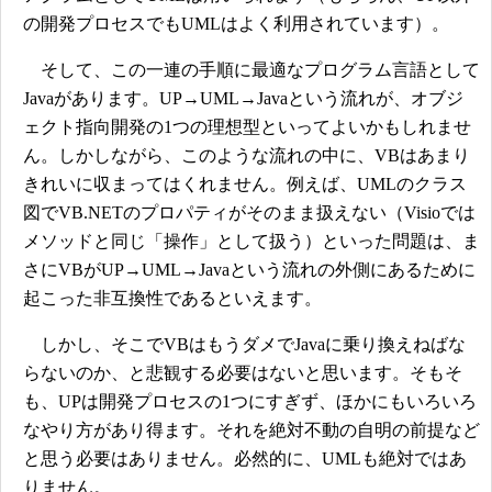
の開発プロセスでもUMLはよく利用されています）。
そして、この一連の手順に最適なプログラム言語として
Javaがあります。UP→UML→Javaという流れが、オブジ
ェクト指向開発の1つの理想型といってよいかもしれませ
ん。しかしながら、このような流れの中に、VBはあまり
きれいに収まってはくれません。例えば、UMLのクラス
図でVB.NETのプロパティがそのまま扱えない（Visioでは
メソッドと同じ「操作」として扱う）といった問題は、ま
さにVBがUP→UML→Javaという流れの外側にあるために
起こった非互換性であるといえます。
しかし、そこでVBはもうダメでJavaに乗り換えねばな
らないのか、と悲観する必要はないと思います。そもそ
も、UPは開発プロセスの1つにすぎず、ほかにもいろいろ
なやり方があり得ます。それを絶対不動の自明の前提など
と思う必要はありません。必然的に、UMLも絶対ではあ
りません。