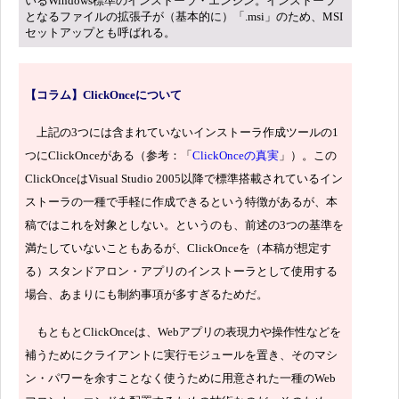
いるWindows標準のインストーラ・エンジン。インストーラ
となるファイルの拡張子が（基本的に）「.msi」のため、MSI
セットアップとも呼ばれる。
【コラム】ClickOnceについて
上記の3つには含まれていないインストーラ作成ツールの1
つにClickOnceがある（参考：「
ClickOnceの真実
」）。この
ClickOnceはVisual Studio 2005以降で標準搭載されているイン
ストーラの一種で手軽に作成できるという特徴があるが、本
稿ではこれを対象としない。というのも、前述の3つの基準を
満たしていないこともあるが、ClickOnceを（本稿が想定す
る）スタンドアロン・アプリのインストーラとして使用する
場合、あまりにも制約事項が多すぎるためだ。
もともとClickOnceは、Webアプリの表現力や操作性などを
補うためにクライアントに実行モジュールを置き、そのマシ
ン・パワーを余すことなく使うために用意された一種のWeb