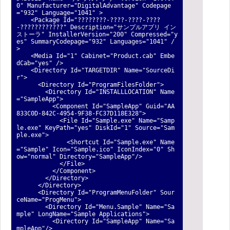
0" Manufacturer="DigitalAdvantage" Codepage
="932" Language="1041" >
<Package Id="????????-????-????-????
-????????????" Description="サンプルアプリ イン
ストーラ" InstallerVersion="200" Compressed="y
es" SummaryCodepage="932" Languages="1041" /
>
<Media Id="1" Cabinet="Product.cab" Embe
dCab="yes" />
<Directory Id="TARGETDIR" Name="SourceDi
r">
<Directory Id="ProgramFilesFolder">
<Directory Id="INSTALLLOCATION" Name
="SampleApp">
<Component Id="SampleApp" Guid="AA
833C0D-842C-4954-9F38-FC37D118E328">
<File Id="Sample.exe" Name="Samp
le.exe" KeyPath="yes" DiskId="1" Source="Sam
ple.exe">
<Shortcut Id="Sample.exe" Name
="Sample" Icon="Sample.ico" IconIndex="0" Sh
ow="normal" Directory="SampleApp"/>
</File>
</Component>
</Directory>
</Directory>
<Directory Id="ProgramMenuFolder" Sour
ceName="ProgMenu">
<Directory Id="Menu.Sample" Name="Sa
mple" LongName="Sample Applications">
<Directory Id="SampleApp" Name="Sa
mpleApp"/>