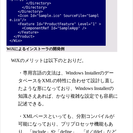
</Directory>
</Directory>
</Directory>
<Icon Id="Sample.ico" SourceFile="Sampl
e.ico"/>
<Feature Id="ProductFeature" Level="1" >
<ComponentRef Id="SampleApp" />
</Feature>
</Product>
</Wix>
WiXによるインストーラの開発例
WiXのメリットは以下のとおりだ。
・専用言語の文法は、Windows Installerのデー
タベースをXMLの特性に合わせて設計し直し
たような形になっており、Windows Installerの
知識さえあれば、かなり複雑な設定でも容易に
記述できる。
・XMLベースといっても、分割コンパイルが
可能になっており、プリプロセッサ機能もあ
り、「include」や「define」、「if／ifdef」など