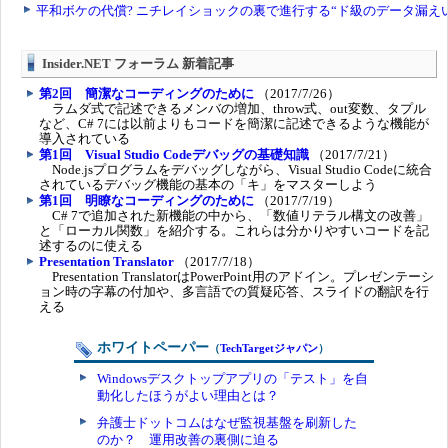
Insider.NET フォーラム 新着記事
第2回 簡潔なコーディングのために
（2017/7/26）
ラムダ式で記述できるメンバの増加、throw式、out変数、タプル
など、C# 7には以前よりもコードを簡潔に記述できるような機能が
導入されている
第1回 Visual Studio Codeデバッグの基礎知識
（2017/7/21）
Node.jsプログラムをデバッグしながら、Visual Studio Codeに統合
されているデバッグ機能の基本の「キ」をマスターしよう
第1回 明瞭なコーディングのために
（2017/7/19）
C# 7で追加された新機能の中から、「数値リテラル構文の改善」
と「ローカル関数」を紹介する。これらは分かりやすいコードを記
述するのに使える
Presentation Translator
（2017/7/18）
Presentation TranslatorはPowerPoint用のアドイン。プレゼンテーシ
ョン時の字幕の付加や、多言語での質疑応答、スライドの翻訳を行
える
ホワイトペーパー
（
TechTargetジャパン
）
Windowsデスクトップアプリの「テスト」を自
動化したほうがよい理由とは？
弁護士ドットコムはなぜ監視基盤を刷新した
のか？ 運用改善の裏側に迫る