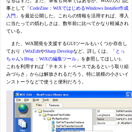
なるはずだ。また、筆者も簡単ではあるが、WiXの入門記
事として「
CodeZine：WiXではじめるWindows Installer作成
入門
」を最近公開した。これらの情報を活用すれば、導入
に当たっての煩わしさは、数年前に比べてかなり軽減され
ている。
また、WiX開発を支援するGUIツールもいくつか存在し
ており（
WixEdit
や
Sharp Develop
など。詳しくは、「
とっ
ちゃん's Blog ：WiXの編集ツール
」を参照してほしい)、
これを利用すれば「テキスト・ベースであるという取り組
みづらさ」からは解放されるだろう。特に規模の小さいイ
ンストーラなどで使うと便利だろう。