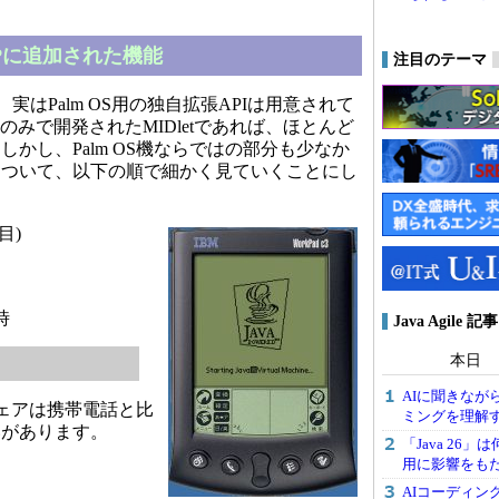
IDPに追加された機能
注目のテーマ
Sでは、実はPalm OS用の独自拡張APIは用意されて
仕様のみで開発されたMIDletであれば、ほとんど
かし、Palm OS機ならではの部分も少なか
について、以下の順で細かく見ていくことにし
目)
時
Java Agile
本日
AIに聞きなが
ウェアは携帯電話と比
ミングを理解する
いがあります。
「Java 2
用に影響をもた
AIコーディン