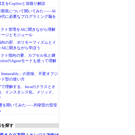
をCopilotと深掘り解説
開発環境について聞いてみた――AI
時代に必要なプログラミング脳を
ジェクト管理をAIに聞きながら理解
ケージとモジュール
指向の肝、ポリモーフィズムとイ
AIに聞きながら学ぼう
ジェクト指向の要、カプセル化と継
CopilotのAgentモードも使って理解
mmutable」の意味、不変オブジ
ード型の使い方
グで理解する、Javaのクラスとオ
向、インスタンス化、メソッド、
タ
の基礎を聞いてみた――列挙型の型安
る
報を探す