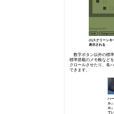
(3)スクリーン
表示される
数字ボタン以外の標準的なP
標準搭載のメモ帳など
クロールさせたり、各ハー
できます。
ハ
ル
ル」
て