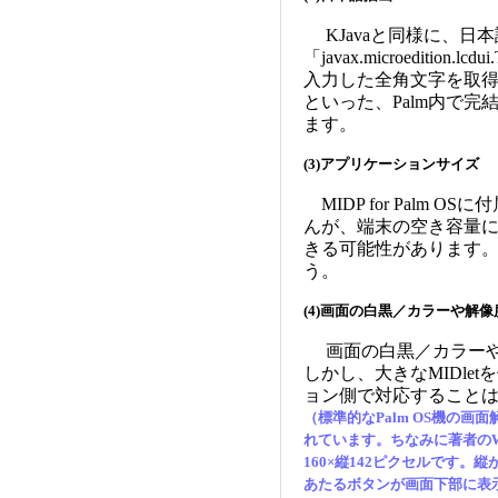
KJavaと同様に、日
「javax.microediti
入力した全角文字を取得
といった、Palm内で
ます。
(3)アプリケーションサイズ
MIDP for Palm
んが、端末の空き容量に応
きる可能性があります
う。
(4)画面の白黒／カラーや解像
画面の白黒／カラーや
しかし、大きなMIDle
ョン側で対応すること
（標準的なPalm OS機の画
れています。ちなみに著者のWork
160×縦142ピクセルです
あたるボタンが画面下部に表