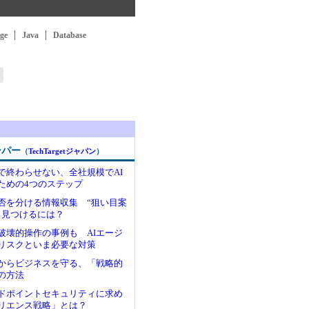
ge
Java
Database
ーパー
（
TechTargetジャパン
）
けで終わらせない、全社規模でAI
ための4つのステップ
否を分ける情報収集 “狙い目案
く見つけるには？
る破壊的操作の事例も AIエージ
リスクといま必要な対策
からビジネスを守る、「戦略的
の方法
ンドポイントセキュリティに求め
リエンス戦略」とは？