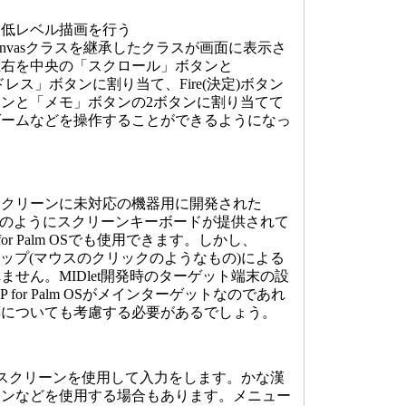
低レベル描画を行う
n.lcdui.Canvasクラスを継承したクラスが画面に表示さ
左右を中央の「スクロール」ボタンと
ドレス」ボタンに割り当て、Fire(決定)ボタン
ンと「メモ」ボタンの2ボタンに割り当てて
ゲームなどを操作することができるようになっ
クリーンに未対応の機器用に開発された
上記のようにスクリーンキーボードが提供されて
or Palm OSでも使用できます。しかし、
人はタップ(マウスのクリックのようなもの)による
せん。MIDlet開発時のターゲット端末の設
 for Palm OSがメインターゲットなのであれ
応についても考慮する必要があるでしょう。
ルクスクリーンを使用して入力をします。かな漢
タンなどを使用する場合もあります。メニュー