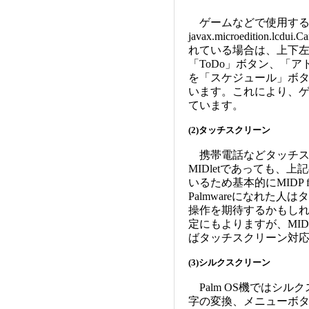
ゲームなどで使用する
javax.microeditio
れている場合は、上下
「ToDo」ボタン、「ア
を「スケジュール」ボタ
います。これにより、
ています。
(2)タッチスクリーン
携帯電話などタッチス
MIDletであっても、
いるため基本的にMIDP f
Palmwareになれた
操作を期待するかもしれま
定にもよりますが、MIDP
ばタッチスクリーン対
(3)シルクスクリーン
Palm OS機ではシ
字の変換、メニューボ