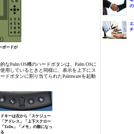
年
の
エ
チ
キーボードが
alm OS機のハードボタンは、Palm OSに
を使用しているときと同様に、表示を上下にス
ドボタンに割り当てられたPalmwareを起動
ードキーは左から「スケジュー
」「アドレス」「上下スクロー
「ToDo」「メモ」の順になっ
いる