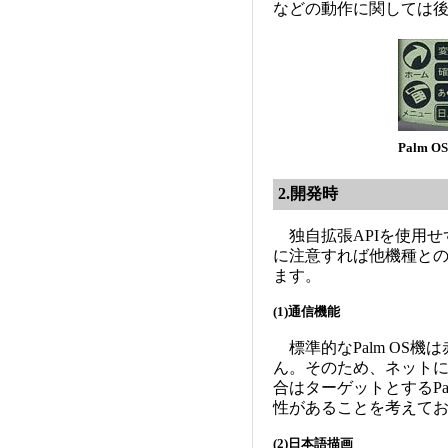
などの動作に関しては
Palm
2.開発時
独自拡張APIを使用せ
に注意すれば他機種との互
ます。
(1)通信機能
標準的なPalm OS
ん。そのため、ネット
合はターゲットとするPa
性があることを考えて
(2)日本語描画