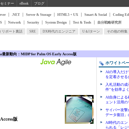
セミナー
eBook
ブログ
rver
.NET
Server & Storage
HTML5 + UX
Smart & Social
Coding Ed
SS
Network
Security
System Design
Test & Tools
自分戦略研究所
ィリポート裏話
SRE
DX時代のエンジニア
U＆Iターン
その他の特集
新動向：MIDP for Palm OS Early Access版
ホワイトペ
AIの導入だ
を定着させる
入札活動の成
件”を効率よ
AI自身によ
ェント活用の
サイバー攻撃
データ復旧」
 Access版
AI時代のエ
られる「レジ