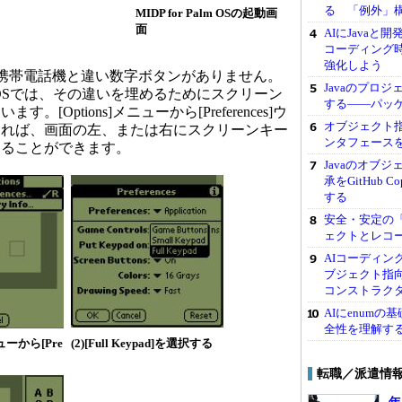
る 「例外」構文
MIDP for Palm OSの起動画
面
AIにJavaと
コーディング
強化しよう
機は携帯電話機と違い数字ボタンがありません。
Javaのプロ
Palm OSでは、その違いを埋めるためにスクリーン
する――パッ
[Options]メニューから[Preferences]ウ
オブジェクト
すれば、画面の左、または右にスクリーンキー
ンタフェースを
することができます。
Javaのオブ
承をGitHub 
する
安全・安定の「I
ェクトとレコ
AIコーディン
ブジェクト指
コンストラク
AIにenum
全性を理解す
メニューから[Pre
(2)[Full Keypad]を選択する
転職／派遣情