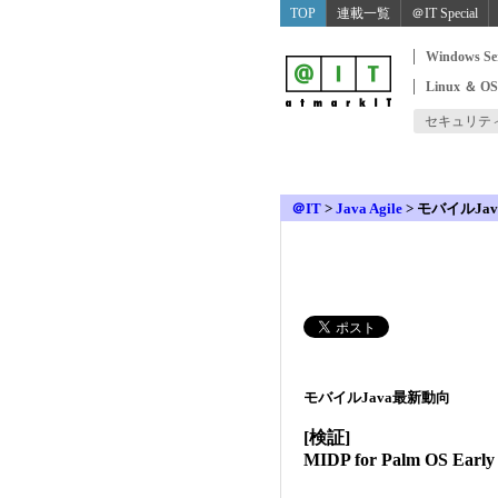
TOP
連載一覧
＠IT Special
Windows Se
Linux ＆ O
セキュリテ
＠IT
>
Java Agile
>
モバイルJava最
モバイルJava最新動向
[検証]
MIDP for Palm OS Early