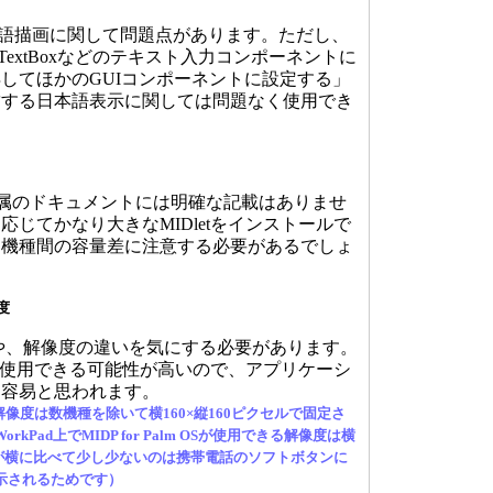
本語描画に関して問題点があります。ただし、
on.lcdui.TextBoxなどのテキスト入力コンポーネントに
してほかのGUIコンポーネントに設定する」
完結する日本語表示に関しては問題なく使用でき
 OSに付属のドキュメントには明確な記載はありませ
じてかなり大きなMIDletをインストールで
。機種間の容量差に注意する必要があるでしょ
度
、解像度の違いを気にする必要があります。
tを使用できる可能性が高いので、アプリケーシ
は容易と思われます。
面解像度は数機種を除いて横160×縦160ピクセルで固定さ
Pad上でMIDP for Palm OSが使用できる解像度は横
。縦が横に比べて少し少ないのは携帯電話のソフトボタンに
示されるためです）