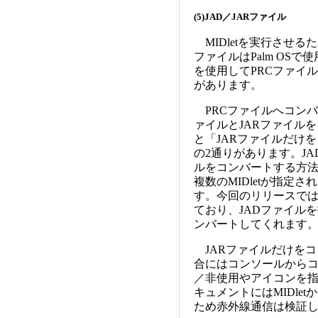
(5)JAD／JARファイル
MIDletを実行させるた
ファイルはPalm OS
を使用してPRCファイ
があります。
PRCファイルへコンバ
ァイルとJARファイル
と「JARファイルだけ
の2通りがあります。JA
ルをコンバートする方法
複数のMIDletが指定
す。今回のリリースでは
ており、JADファイル
ンバートしてくれます
JARファイルだけをコ
合にはコンソールから
／非使用やアイコンを指
キュメントにはMIDle
ため赤外線通信は検証し