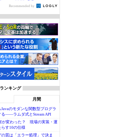
Recommended by
 記事ランキング
月間
らJavaのモダンな関数型プログラ
――ラムダ式とStream API
6」は何が変わった？ 現場の実装・運
らす10の仕様
グの質は「エラー処理」で決ま