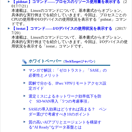
【 pidstat 】コマンド――プロセスのリソース使用量を表示する
（2
017/7/21）
本連載は、Linuxのコマンドについて、基本書式からオプション、
具体的な実行例までを紹介していきます。今回は、プロセスごとの
CPUの使用率やI/Oデバイスの使用状況を表示する「pidstat」コマン
ドです。
【 iostat 】コマンド――I/Oデバイスの使用状況を表示する
（2017/
7/20）
本連載は、Linuxのコマンドについて、基本書式からオプション、
具体的な実行例までを紹介していきます。今回は、I/Oデバイスの使
用状況を表示する「iostat」コマンドです。
ホワイトペーパー
（
TechTargetジャパン
）
マンガで解説：「ゼロトラスト」「SASE」の
必要性とメリット
図解で分かる、IPsec VPNリモートアクセス設
定ガイド
選定ミスによるネットワーク効率低下を防
ぐ SD-WAN導入「5つの考慮事項」
SASEの導入効果はどうすれば高まる？ ベン
ダー選びで考慮すべき10のポイント
質の高いAIアプリとエージェントを構築す
る“AI Ready”なデータ基盤とは