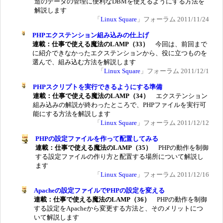
造のデータの管理に便利なDBMを使えるようにする方法を
解説します
「
Linux Square
」フォーラム 2011/11/24
PHPエクステンション組み込みの仕上げ
連載：仕事で使える魔法のLAMP（33）
今回は、前回まで
に紹介できなかったエクステンションから、役に立つものを
選んで、組み込む方法を解説します
「
Linux Square
」フォーラム 2011/12/1
PHPスクリプトを実行できるようにする準備
連載：仕事で使える魔法のLAMP（34）
エクステンション
組み込みの解説が終わったところで、PHPファイルを実行可
能にする方法を解説します
「
Linux Square
」フォーラム 2011/12/12
PHPの設定ファイルを作って配置してみる
連載：仕事で使える魔法のLAMP（35）
PHPの動作を制御
する設定ファイルの作り方と配置する場所について解説し
ます
「
Linux Square
」フォーラム 2011/12/16
Apacheの設定ファイルでPHPの設定を変える
連載：仕事で使える魔法のLAMP（36）
PHPの動作を制御
する設定をApacheから変更する方法と、そのメリットにつ
いて解説します