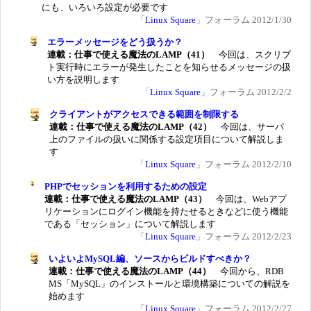
にも、いろいろ設定が必要です
「
Linux Square
」フォーラム 2012/1/30
エラーメッセージをどう扱うか？
連載：仕事で使える魔法のLAMP（41）
今回は、スクリプ
ト実行時にエラーが発生したことを知らせるメッセージの扱
い方を説明します
「
Linux Square
」フォーラム 2012/2/2
クライアントがアクセスできる範囲を制限する
連載：仕事で使える魔法のLAMP（42）
今回は、サーバ
上のファイルの扱いに関係する設定項目について解説しま
す
「
Linux Square
」フォーラム 2012/2/10
PHPでセッションを利用するための設定
連載：仕事で使える魔法のLAMP（43）
今回は、Webアプ
リケーションにログイン機能を持たせるときなどに使う機能
である「セッション」について解説します
「
Linux Square
」フォーラム 2012/2/23
いよいよMySQL編、ソースからビルドすべきか？
連載：仕事で使える魔法のLAMP（44）
今回から、RDB
MS「MySQL」のインストールと環境構築についての解説を
始めます
「
Linux Square
」フォーラム 2012/2/27