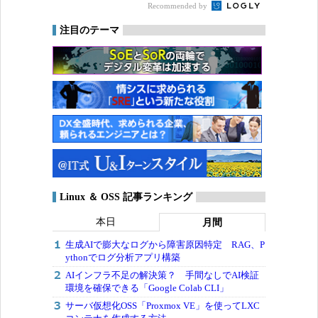
Recommended by
注目のテーマ
Linux ＆ OSS 記事ランキング
本日
月間
生成AIで膨大なログから障害原因特定 RAG、P
ythonでログ分析アプリ構築
AIインフラ不足の解決策？ 手間なしでAI検証
環境を確保できる「Google Colab CLI」
サーバ仮想化OSS「Proxmox VE」を使ってLXC