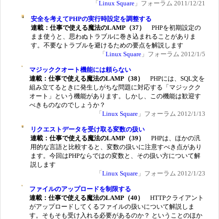
「
Linux Square
」フォーラム 2011/12/21
安全を考えてPHPの実行時設定を調整する
連載：仕事で使える魔法のLAMP（37）
PHPを初期設定の
まま使うと、思わぬトラブルに巻き込まれることがありま
す。不要なトラブルを避けるための要点を解説します
「
Linux Square
」フォーラム 2012/1/5
マジッククオート機能には頼らない
連載：仕事で使える魔法のLAMP（38）
PHPには、SQL文を
組み立てるときに発生しがちな問題に対応する「マジックク
オート」という機能があります。しかし、この機能は歓迎す
べきものなのでしょうか？
「
Linux Square
」フォーラム 2012/1/13
リクエストデータを受け取る変数の扱い
連載：仕事で使える魔法のLAMP（39）
PHPは、ほかの汎
用的な言語と比較すると、変数の扱いに注意すべき点があり
ます。今回はPHPならではの変数と、その扱い方について解
説します
「
Linux Square
」フォーラム 2012/1/23
ファイルのアップロードを制限する
連載：仕事で使える魔法のLAMP（40）
HTTPクライアント
がアップロードしてくるファイルの扱いについて解説しま
す。そもそも受け入れる必要があるのか？ ということのほか