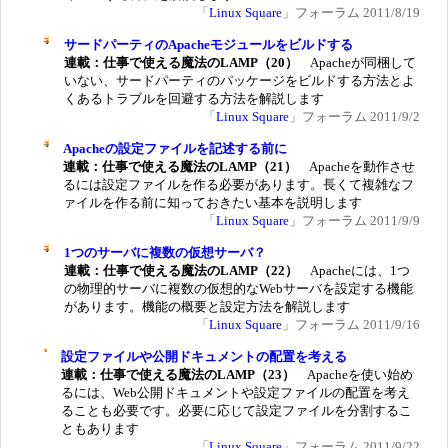
「
Linux Square
」フォーラム 2011/8/19
サードパーティのApacheモジュールをビルドする
連載：仕事で使える魔法のLAMP（20）
Apacheが同梱して
いない、サードパーティのパッケージをビルドする方法とよ
くあるトラブルを回避する方法を解説します
「
Linux Square
」フォーラム 2011/9/2
Apacheの設定ファイルを記述する前に
連載：仕事で使える魔法のLAMP（21）
Apacheを動作させ
るには設定ファイルを作る必要があります。長くて複雑なフ
ァイルを作る前に知っておきたい基本を説明します
「
Linux Square
」フォーラム 2011/9/9
1つのサーバに複数の仮想サーバ？
連載：仕事で使える魔法のLAMP（22）
Apacheには、1つ
の物理的サーバに複数の仮想的なWebサーバを設定する機能
があります。機能の概要と設定方法を解説します
「
Linux Square
」フォーラム 2011/9/16
設定ファイルや公開ドキュメントの配置を考える
連載：仕事で使える魔法のLAMP（23）
Apacheを使い始め
るには、Web公開ドキュメントや設定ファイルの配置を考え
ることも必要です。必要に応じて設定ファイルを分割するこ
ともあります
「
Linux Square
」フォーラム 2011/9/22