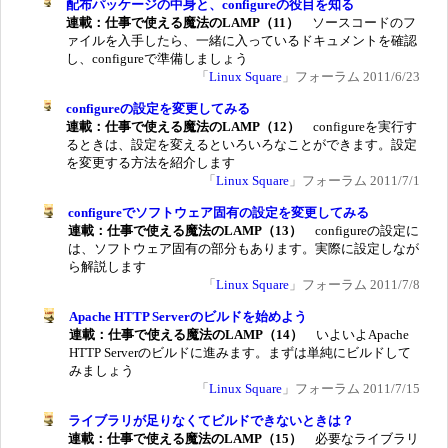
配布パッケージの中身と、configureの役目を知る
連載：仕事で使える魔法のLAMP（11）
ソースコードのフ
ァイルを入手したら、一緒に入っているドキュメントを確認
し、configureで準備しましょう
「
Linux Square
」フォーラム 2011/6/23
configureの設定を変更してみる
連載：仕事で使える魔法のLAMP（12）
configureを実行す
るときは、設定を変えるといろいろなことができます。設定
を変更する方法を紹介します
「
Linux Square
」フォーラム 2011/7/1
configureでソフトウェア固有の設定を変更してみる
連載：仕事で使える魔法のLAMP（13）
configureの設定に
は、ソフトウェア固有の部分もあります。実際に設定しなが
ら解説します
「
Linux Square
」フォーラム 2011/7/8
Apache HTTP Serverのビルドを始めよう
連載：仕事で使える魔法のLAMP（14）
いよいよApache
HTTP Serverのビルドに進みます。まずは単純にビルドして
みましょう
「
Linux Square
」フォーラム 2011/7/15
ライブラリが足りなくてビルドできないときは？
連載：仕事で使える魔法のLAMP（15）
必要なライブラリ