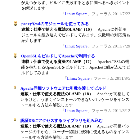
が見つからず、ビルドに失敗するときに調べるべきポイント
を解説します
「
Linux Square
」フォーラム 2011/7/22
proxyやsslのモジュールを使ってみる
連載：仕事で使える魔法のLAMP（16）
Apacheに外部モ
ジュールを組み込んでビルドしてみます。失敗時の対応策も
紹介します
「
Linux Square
」フォーラム 2011/7/29
OpenSSLをビルドしてApacheで利用する
連載：仕事で使える魔法のLAMP（17）
ApacheにSSLの機
能を持たせるOpenSSLをビルドして、Apacheに組み込んでビ
ルドしてみます
「
Linux Square
」フォーラム 2011/8/5
Apache同梱ソフトウェアに引数を渡してビルド
連載：仕事で使える魔法のLAMP（18）
Apacheが同梱して
いるけど、うまくインストールできないパッケージをインス
トールする方法を解説します
「
Linux Square
」フォーラム 2011/8/12
認証DBにアクセスするライブラリを組み込む
連載：仕事で使える魔法のLAMP（19）
Apacheが同梱パッ
ケージの中から、ユーザー認証に便利に使えるものをインス
トールする方法を解説します