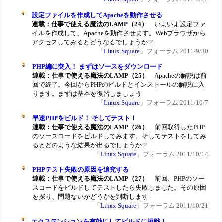
設定ファイルを作成してApacheを動作させる
連載：仕事で使える魔法のLAMP（24）
いよいよ設定ファ
イルを作成して、Apacheを動作させます。Webブラウザから
アクセスしてみるとどうなるでしょうか？
「
Linux Square
」フォーラム 2011/9/30
PHP編に突入！ まずはソースをダウンロード
連載：仕事で使える魔法のLAMP（25）
Apacheの解説は前
回で終了。今回からPHPのビルドとインストールの解説に入
ります。まずは基本を復習しましょう
「
Linux Square
」フォーラム 2011/10/7
早速PHPをビルド！ そしてテスト！
連載：仕事で使える魔法のLAMP（26）
前回取得したPHP
のソースコードをビルドしてみます。そしてテストをしてみ
るとどのような結果が出るでしょうか？
「
Linux Square
」フォーラム 2011/10/14
PHPテスト失敗の原因を追究する
連載：仕事で使える魔法のLAMP（27）
前回、PHPのソー
スコードをビルドしてテストしたら失敗しました。その原因
を探り、問題ないかどうかを判断します
「
Linux Square
」フォーラム 2011/10/21
エクステンションを有効にしてビルドに挑戦！