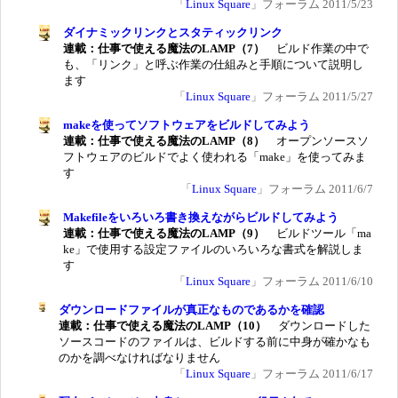
「
Linux Square
」フォーラム 2011/5/23
ダイナミックリンクとスタティックリンク
連載：仕事で使える魔法のLAMP（7）
ビルド作業の中で
も、「リンク」と呼ぶ作業の仕組みと手順について説明し
ます
「
Linux Square
」フォーラム 2011/5/27
makeを使ってソフトウェアをビルドしてみよう
連載：仕事で使える魔法のLAMP（8）
オープンソースソ
フトウェアのビルドでよく使われる「make」を使ってみま
す
「
Linux Square
」フォーラム 2011/6/7
Makefileをいろいろ書き換えながらビルドしてみよう
連載：仕事で使える魔法のLAMP（9）
ビルドツール「ma
ke」で使用する設定ファイルのいろいろな書式を解説しま
す
「
Linux Square
」フォーラム 2011/6/10
ダウンロードファイルが真正なものであるかを確認
連載：仕事で使える魔法のLAMP（10）
ダウンロードした
ソースコードのファイルは、ビルドする前に中身が確かなも
のかを調べなければなりません
「
Linux Square
」フォーラム 2011/6/17