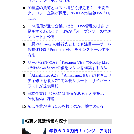
コンテナを作成する方法
AI基盤の負荷とコスト増どう抑える？ 主要テ
クノロジー企業が採用、NVIDIAの推論OSS「Dy
namo」
「AI活用が進む企業」ほど、OSS管理の甘さで
足をすくわれる？ IPAが「オープンソース推進
レポート」公開
「脱VMware」の移行先としても注目――サーバ
仮想化OSS「Proxmox VE」をインストールする
方法
サーバ仮想化OSS「Proxmox VE」でRocky Linu
x/Windows Serverの仮想マシンを構築する方法
「AlmaLinux 9.2」「AlmaLinux 9.6」のセキュリ
ティ修正を最大7年間延長サポート サイバート
ラストが提供開始
日本企業は「OSSには価値がある」と実感も、
体制整備に課題
AIは企業が使うOSSを救うのか、壊すのか？
転職／派遣情報を探す
年収６００万円！エンジニア向け