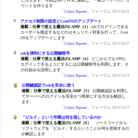
に入ります。今回はsshでVPSに接続し、一般ユーザーのアカ
ウントを作ります
「
Linux Square
」フォーラム 2011/4/21
アクセス制限の設定とCentOSのアップデート
連載：仕事で使える魔法のLAMP（3）
sshでログインできる
ユーザーを限定するなどのセキュリティ対策を打って、Cent
OSをアップデートします
「
Linux Square
」フォーラム 2011/4/27
sshを便利にする公開鍵暗号
連載：仕事で使える魔法のLAMP（4）
どこからでもVPSに
ログインできるようにするには公開鍵暗号を利用します。そ
の仕組みを説明します
「
Linux Square
」フォーラム 2011/5/13
公開鍵認証でsshを安全に使う
連載：仕事で使える魔法のLAMP（5）
公開鍵認証を利用し
てサーバへのログインを安全かつ簡単にする方法を解説し
ます。
「
Linux Square
」フォーラム 2011/5/17
「ビルド」という作業は何を指しているのか
連載：仕事で使える魔法のLAMP（6）
ソースコードから
ソフトウェアを「ビルド」するということが何を意味するの
か解説します