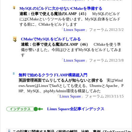
MySQLのビルドに欠かせないCMakeを準備する
連載：仕事で使える魔法のLAMP（45）
MySQLのビルド
にはCMakeというツールを使います。MySQL自体をビルド
する前に、CMakeをビルドします
「
Linux Square
」フォーラム 2012/3/2
CMakeでMySQLをビルドしてみる
連載：仕事で使える魔法のLAMP（46）
CMakeを使う準
備が整いました。今回はひとまずMySQLをビルドしてみま
す
「
Linux Square
」フォーラム 2012/3/8
無料で始めるクラウドLAMP構築超入門
英語管理画面でムリしてる人が知らないと損する
実はWind
ows AzureはLinuxでIaaSとしても使える。UbuntuとApache、P
HP、MySQL、phpMyAdmin環境を構築してみた
「
Linux Square
」フォーラム 2013/11/15
Linux Square全記事インデックス