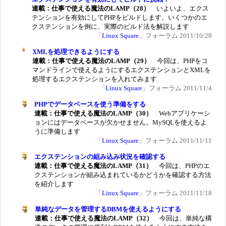
連載：仕事で使える魔法のLAMP（28）
いよいよ、エクス
テンションを有効にしてPHPをビルドします。いくつかのエ
クステンションを例に、実際のビルド法を解説します
「
Linux Square
」フォーラム 2011/10/28
XMLを処理できるようにする
連載：仕事で使える魔法のLAMP（29）
今回は、PHPをコ
マンドラインで使えるようにするエクステンションとXMLを
処理するエクステンションを入れてみます
「
Linux Square
」フォーラム 2011/11/4
PHPでデータベースを使う準備をする
連載：仕事で使える魔法のLAMP（30）
Webアプリケーシ
ョンにはデータベースが欠かせません。MySQLを使えるよ
うに準備します
「
Linux Square
」フォーラム 2011/11/11
エクステンションの組み込み状況を確認する
連載：仕事で使える魔法のLAMP（31）
今回は、PHPのエ
クステンションが組み込まれているかどうかを確認する方法
を紹介します
「
Linux Square
」フォーラム 2011/11/18
単純なデータを管理するDBMを使えるようにする
連載：仕事で使える魔法のLAMP（32）
今回は、単純な構