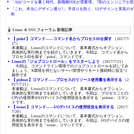
Linux ＆ OSS フォーラム 新着記事
【 pidof 】コマンド――コマンド名からプロセスIDを探す
（2017/7/
27）
本連載は、Linuxのコマンドについて、基本書式からオプション、
具体的な実行例までを紹介していきます。今回は、コマンド名から
プロセスIDを探す「pidof」コマンドです。
Linuxの「ジョブコントロール」をマスターしよう
（2017/7/21）
今回は、コマンドライン環境でのジョブコントロールを試してみ
ましょう。X環境を持たないサーバ管理やリモート接続時に役立つ
操作です
【 pidstat 】コマンド――プロセスのリソース使用量を表示する
（2
017/7/21）
本連載は、Linuxのコマンドについて、基本書式からオプション、
具体的な実行例までを紹介していきます。今回は、プロセスごとの
CPUの使用率やI/Oデバイスの使用状況を表示する「pidstat」コマン
ドです。
【 iostat 】コマンド――I/Oデバイスの使用状況を表示する
（2017/
7/20）
本連載は、Linuxのコマンドについて、基本書式からオプション、
具体的な実行例までを紹介していきます。今回は、I/Oデバイスの使
用状況を表示する「iostat」コマンドです。