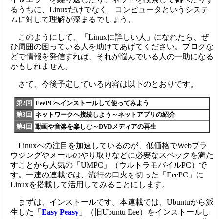
るうちに、Linuxだけでなく、コンピュータというシステ
ムに対して理解が深まるでしょう。
このようにして、「Linuxに詳しい人」になれたら、ぜ
ひ周囲の困っている人を助けてあげてください。ブログな
どで情報を発信すれば、それが悩んでいる人の一助になる
かもしれません。
さて、今後予定している内容は以下のとおりです。
第2回
EeePCへインストールして使ってみよう
nction (graph) tracer
第3回
ネットワークへ接続しよう～ネットアプリの紹介
第4回
動画や音楽を楽しむ～DVDメディアの再生
Linuxへの注目を加速しているのが、低価格でWebブラ
ウジングやメールのやり取りなどに必要なスペックを満た
すことから人気の「UMPC」（ウルトラモバイルPC）で
す。一連の連載では、流行の口火を切った「EeePC」に
Linuxを搭載して活用してみることにします。
まずは、インストールです。本連載では、Ubuntuから派
生した「
Easy Peasy
」（旧Ubuntu Eee）をインストールし