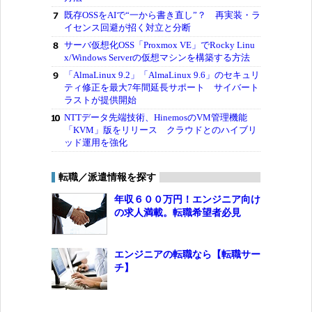
既存OSSをAIで“一から書き直し”？ 再実装・ラ
イセンス回避が招く対立と分断
サーバ仮想化OSS「Proxmox VE」でRocky Linu
x/Windows Serverの仮想マシンを構築する方法
「AlmaLinux 9.2」「AlmaLinux 9.6」のセキュリ
ティ修正を最大7年間延長サポート サイバート
ラストが提供開始
NTTデータ先端技術、HinemosのVM管理機能
「KVM」版をリリース クラウドとのハイブリ
ッド運用を強化
転職／派遣情報を探す
年収６００万円！エンジニア向け
の求人満載。転職希望者必見
エンジニアの転職なら【転職サー
チ】