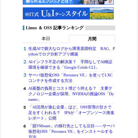
Linux ＆ OSS 記事ランキング
本日
月間
生成AIで膨大なログから障害原因特定 RAG、P
ythonでログ分析アプリ構築
AIインフラ不足の解決策？ 手間なしでAI検証
環境を確保できる「Google Colab CLI」
サーバ仮想化OSS「Proxmox VE」を使ってLXC
コンテナを作成する方法
AI基盤の負荷とコスト増どう抑える？ 主要テ
クノロジー企業が採用、NVIDIAの推論OSS「Dy
namo」
「AI活用が進む企業」ほど、OSS管理の甘さで
足をすくわれる？ IPAが「オープンソース推進
レポート」公開
「脱VMware」の移行先としても注目――サーバ
仮想化OSS「Proxmox VE」をインストールする
方法