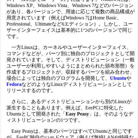
Windows XP、Windows Vista、Windows 7などのバージョン
があり、各バージョンで、用途に応じて複数の商品構成が
用意されています（例えばWindows 7はHome Basic、
Professional、Ultimateなど6エディション）。しかし、ユー
ザーインターフェイスは基本的に1つのバージョンで同じ
です。
一方Linuxは、カーネルやユーザーインターフェイス、
コマンドなどが、パーツ別に独自のプロジェクトとして開
発されています。そして、ディストリビューション（一般
ユーザーが利用しやすいようにまとめられた頒布形態）を
作成するプロジェクトが、収録するパーツを組み合わせ、
場合によっては独自のプログラムを開発して、
Ubuntu
や
Fedora
などのようなLinuxディストリビューションとして
リリースするのです。
さらに、あるディストリビューションから別のLinuxが
派生することもあります。例えば、EeePCに特化した
Ubuntuとして開発された「
Easy Peasy
」は、そのようなデ
ィストリビューションの1つです。
Easy Peasyは、基本のパーツはすべてUbuntuと同じです
が、EeePC独自のハードウェア（例えば無線LANや特殊な