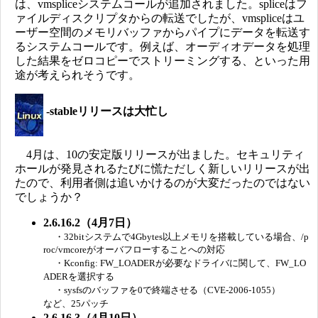
は、vmspliceシステムコールが追加されました。spliceはフ
ァイルディスクリプタからの転送でしたが、vmspliceはユ
ーザー空間のメモリバッファからパイプにデータを転送す
るシステムコールです。例えば、オーディオデータを処理
した結果をゼロコピーでストリーミングする、といった用
途が考えられそうです。
-stableリリースは大忙し
4月は、10の安定版リリースが出ました。セキュリティ
ホールが発見されるたびに慌ただしく新しいリリースが出
たので、利用者側は追いかけるのが大変だったのではない
でしょうか？
2.6.16.2（4月7日）
・32bitシステムで4Gbytes以上メモリを搭載している場合、/p
roc/vmcoreがオーバフローすることへの対応
・Kconfig: FW_LOADERが必要なドライバに関して、FW_LO
ADERを選択する
・sysfsのバッファを0で終端させる（CVE-2006-1055）
など、25パッチ
2.6.16.3（4月10日）