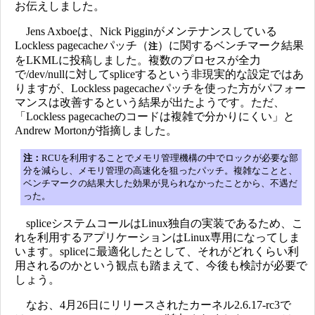
お伝えしました。
Jens Axboeは、Nick Pigginがメンテナンスしている
Lockless pagecacheパッチ（
）に関するベンチマーク結果
注
をLKMLに投稿しました。複数のプロセスが全力
で/dev/nullに対してspliceするという非現実的な設定ではあ
りますが、Lockless pagecacheパッチを使った方がパフォー
マンスは改善するという結果が出たようです。ただ、
「Lockless pagecacheのコードは複雑で分かりにくい」と
Andrew Mortonが指摘しました。
注：
RCUを利用することでメモリ管理機構の中でロックが必要な部
分を減らし、メモリ管理の高速化を狙ったパッチ。複雑なことと、
ベンチマークの結果大した効果が見られなかったことから、不遇だ
った。
spliceシステムコールはLinux独自の実装であるため、こ
れを利用するアプリケーションはLinux専用になってしま
います。spliceに最適化したとして、それがどれくらい利
用されるのかという観点も踏まえて、今後も検討が必要で
しょう。
なお、4月26日にリリースされたカーネル2.6.17-rc3で