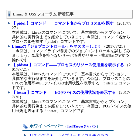
Linux ＆ OSS フォーラム 新着記事
【 pidof 】コマンド――コマンド名からプロセスIDを探す
（2017/7/
27）
本連載は、Linuxのコマンドについて、基本書式からオプション、
具体的な実行例までを紹介していきます。今回は、コマンド名から
プロセスIDを探す「pidof」コマンドです。
Linuxの「ジョブコントロール」をマスターしよう
（2017/7/21）
今回は、コマンドライン環境でのジョブコントロールを試してみ
ましょう。X環境を持たないサーバ管理やリモート接続時に役立つ
操作です
【 pidstat 】コマンド――プロセスのリソース使用量を表示する
（2
017/7/21）
本連載は、Linuxのコマンドについて、基本書式からオプション、
具体的な実行例までを紹介していきます。今回は、プロセスごとの
CPUの使用率やI/Oデバイスの使用状況を表示する「pidstat」コマン
ドです。
【 iostat 】コマンド――I/Oデバイスの使用状況を表示する
（2017/
7/20）
本連載は、Linuxのコマンドについて、基本書式からオプション、
具体的な実行例までを紹介していきます。今回は、I/Oデバイスの使
用状況を表示する「iostat」コマンドです。
ホワイトペーパー
（
TechTargetジャパン
）
リスクの温床 ハイブリッド／マルチクラウ