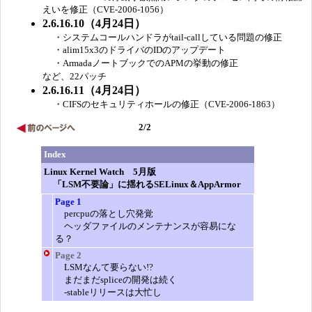
えいを修正（CVE-2006-1056）
2.6.16.10（4月24日）
・システムコールハンドラがtail-callしている問題の修正
・alim15x3のドライバのIDのアップデート
・ArmadaノートブックでのAPMの挙動の修正
など、22パッチ
2.6.16.11（4月24日）
・CIFSのセキュリティホールの修正（CVE-2006-1863）
2/2
Index
Linux Kernel Watch 5月版
「LSM不要論」に揺れるSELinux＆AppArmor
Page 1
percpuの落とし穴発覚
ヘッダファイルのメンテナンスが容易にな
る？
Page 2
LSMなんて要らない!?
まだまだspliceの開発は続く
-stableリリースは大忙し