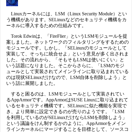
Linuxカーネルには、LSM（Linux Security Module）とい
う機構があります。SELinuxなどのセキュリティ機構をカ
ーネルに導入するための仕組みです。
Torok Edwinは、「FireFlier」というLSMモジュールを提
案しました。ネットワークのフィルタリングをするための
モジュールです。しかし、「SELinuxのモジュールとして
実装して、そっちに統合せよ」という意見が多く出されま
した。その流れから、「そもそもLSMは使いにくい」と
いう話題になりました。そこからさらに、「LSMのモジ
ュールとして実装されてメインラインに取り込まれている
のは現状SELinuxだけなので、LSM自体を削除しよう」と
いう話に展開しました。
すると困るのは、LSMモジュールとして実装されてい
るAppArmorです。AppArmorはSUSE Linuxに取り込まれて
いるセキュリティ機構です。SELinuxに似た機能を実現で
き、より簡単に設定できるのが売りのようです。「LSM
を利用しているのがSELinuxだけならLSMを削除しよう」
という議論をけん制するかのように、AppArmorをメイン
ラインカーネルにマージすることを目標として、ソースコ