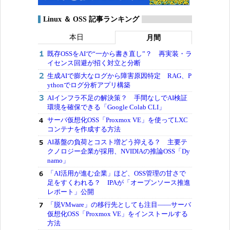
Linux ＆ OSS 記事ランキング
本日
月間
既存OSSをAIで“一から書き直し”？ 再実装・ラ
イセンス回避が招く対立と分断
生成AIで膨大なログから障害原因特定 RAG、P
ythonでログ分析アプリ構築
AIインフラ不足の解決策？ 手間なしでAI検証
環境を確保できる「Google Colab CLI」
サーバ仮想化OSS「Proxmox VE」を使ってLXC
コンテナを作成する方法
AI基盤の負荷とコスト増どう抑える？ 主要テ
クノロジー企業が採用、NVIDIAの推論OSS「Dy
namo」
「AI活用が進む企業」ほど、OSS管理の甘さで
足をすくわれる？ IPAが「オープンソース推進
レポート」公開
「脱VMware」の移行先としても注目――サーバ
仮想化OSS「Proxmox VE」をインストールする
方法