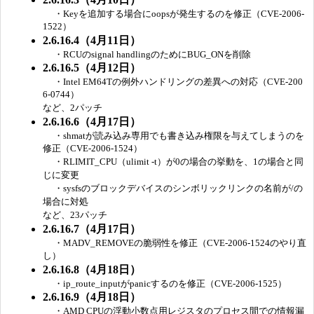
・Keyを追加する場合にoopsが発生するのを修正（CVE-2006-
1522）
2.6.16.4（4月11日）
・RCUのsignal handlingのためにBUG_ONを削除
2.6.16.5（4月12日）
・Intel EM64Tの例外ハンドリングの差異への対応（CVE-200
6-0744）
など、2パッチ
2.6.16.6（4月17日）
・shmatが読み込み専用でも書き込み権限を与えてしまうのを
修正（CVE-2006-1524）
・RLIMIT_CPU（ulimit -t）が0の場合の挙動を、1の場合と同
じに変更
・sysfsのブロックデバイスのシンボリックリンクの名前が/の
場合に対処
など、23パッチ
2.6.16.7（4月17日）
・MADV_REMOVEの脆弱性を修正（CVE-2006-1524のやり直
し）
2.6.16.8（4月18日）
・ip_route_inputがpanicするのを修正（CVE-2006-1525）
2.6.16.9（4月18日）
・AMD CPUの浮動小数点用レジスタのプロセス間での情報漏