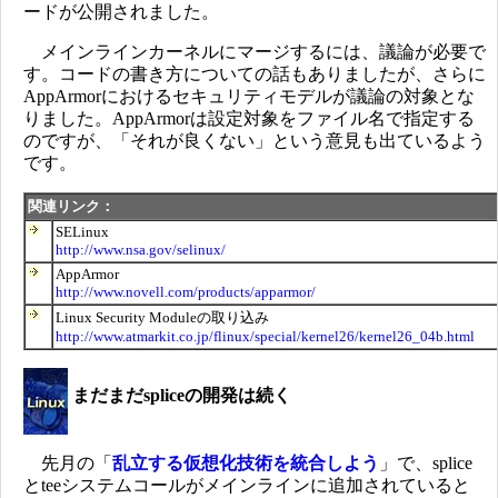
ードが公開されました。
メインラインカーネルにマージするには、議論が必要で
す。コードの書き方についての話もありましたが、さらに
AppArmorにおけるセキュリティモデルが議論の対象とな
りました。AppArmorは設定対象をファイル名で指定する
のですが、「それが良くない」という意見も出ているよう
です。
関連リンク：
SELinux
http://www.nsa.gov/selinux/
AppArmor
http://www.novell.com/products/apparmor/
Linux Security Moduleの取り込み
http://www.atmarkit.co.jp/flinux/special/kernel26/kernel26_04b.html
まだまだspliceの開発は続く
先月の「
乱立する仮想化技術を統合しよう
」で、splice
とteeシステムコールがメインラインに追加されていると