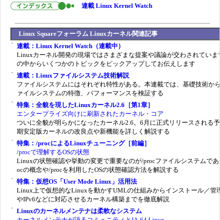
連載 Linux Kernel Watch
Linux Squareフォーラム Linuxカーネル関連記事
連載：Linux Kernel Watch（連載中）
Linuxカーネル開発の現場ではさまざまな提案や議論が交わされていま
の中からいくつかのトピックをピックアップしてお伝えします
連載：Linuxファイルシステム技術解説
ファイルシステムにはそれぞれ特性がある。本連載では、基礎技術か
ァイルシステムの特徴、パフォーマンスを検証する
特集：全貌を現したLinuxカーネル2.6［第1章］
エンタープライズ向けに刷新されたカーネル・コア
ついに全貌が明らかになったカーネル2.6。6月に正式リリースされる
期安定版カーネルの改良点や新機能を詳しく解説する
特集：/procによるLinuxチューニング［前編］
/procで理解するOSの状態
Linuxの状態確認や挙動の変更で重要なのが/procファイルシステムである
ocの概念や/procを利用したOSの状態確認方法を解説する
特集：仮想OS「User Mode Linux」活用法
Linux上で仮想的なLinuxを動かすUMLの仕組みからインストール／管
やIPv6などに対応させるカーネル構築までを徹底解説
Linuxのカーネルメンテナは柔軟なシステム
カーネルメンテナが語るコミュニティとIA-64 Linux