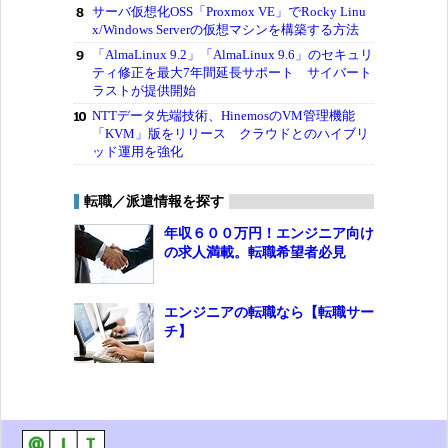
サーバ仮想化OSS「Proxmox VE」でRocky Linu
x/Windows Serverの仮想マシンを構築する方法
「AlmaLinux 9.2」「AlmaLinux 9.6」のセキュリ
ティ修正を最大7年間延長サポート サイバート
ラストが提供開始
NTTデータ先端技術、HinemosのVM管理機能
「KVM」版をリリース クラウドとのハイブリ
ッド運用を強化
転職／派遣情報を探す
年収６００万円！エンジニア向け
の求人満載。転職希望者必見
エンジニアの転職なら【転職サー
チ】