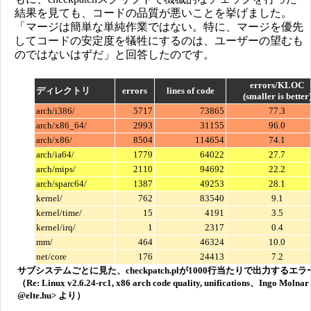
結果を見ても、コードの品質が悪いことを挙げました。
「マージは簡単な単純作業ではない。特に、マージを優先
してコードの安定度を犠牲にするのは、ユーザーの望むも
のではないはずだ」と回答したのです。
errors/KLOC
ディレクトリ
errors
lines of code
(smaller is better
arch/i386/
5717
73865
77.3
arch/x86_64/
2993
31155
96.0
arch/x86/
8504
114654
74.1
arch/ia64/
1779
64022
27.7
arch/mips/
2110
94692
22.2
arch/sparc64/
1387
49253
28.1
kernel/
762
83540
9.1
kernel/time/
15
4191
3.5
kernel/irq/
1
2317
0.4
mm/
464
46324
10.0
net/core
176
24413
7.2
サブシステムごとに見た、checkpatch.plが1000行当たりで出力するエ
（Re: Linux v2.6.24-rc1, x86 arch code quality, unifications、Ingo Molna
@elte.hu> より）