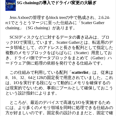
SG chainingの導入でドライバ変更の大騒ぎ
Jens Axboeの管理するblock treeの中で熟成され、2.6.24-
rc1でとうとうマージに至った仕組みに「Scatter Gather
chaining」（SG chaining）があります。
SCSIディスクなどに対するデータの書き込みは、ブロ
ックI/Oで実現しています。Scatter Gatherとは、転送用のデ
ータ領域として、のアドレスと長さを配列として指定した
複数のメモリブロックをばらばらに（Scatter）用意してお
き、ドライバ側でデータブロックをまとめて（Gather）ハ
ードウェア側に処理の依頼を発行できる仕組みです。
この仕組みで利用している配列「
scatterlist
」は、従来は
8、16、32、64と128の固定長で用意されていました。これ
は、I/Oを実行する段になって動的にメモリを確保するの
は現実的でないため、事前にプールとして確保しておこう
という設計指針によります。
ところが、最近のデバイスで高速なI/Oを実施するため
には、より多くのメモリ領域を同時に処理できる仕組みの
方が好ましいのです。固定長の設計のままだと、固定で確