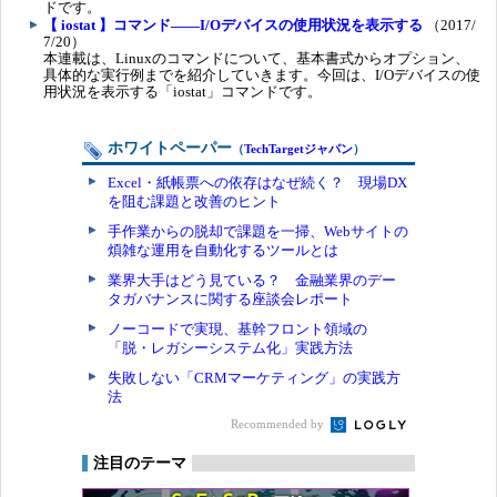
ドです。
【 iostat 】コマンド――I/Oデバイスの使用状況を表示する
（2017/
7/20）
本連載は、Linuxのコマンドについて、基本書式からオプション、
具体的な実行例までを紹介していきます。今回は、I/Oデバイスの使
用状況を表示する「iostat」コマンドです。
ホワイトペーパー
（
TechTargetジャパン
）
Excel・紙帳票への依存はなぜ続く？ 現場DX
を阻む課題と改善のヒント
手作業からの脱却で課題を一掃、Webサイトの
煩雑な運用を自動化するツールとは
業界大手はどう見ている？ 金融業界のデー
タガバナンスに関する座談会レポート
ノーコードで実現、基幹フロント領域の
「脱・レガシーシステム化」実践方法
失敗しない「CRMマーケティング」の実践方
法
Recommended by
注目のテーマ