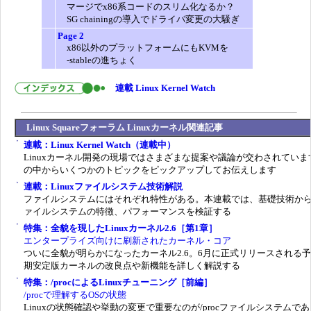
マージでx86系コードのスリム化なるか？
SG chainingの導入でドライバ変更の大騒ぎ
Page 2
x86以外のプラットフォームにもKVMを
-stableの進ちょく
連載 Linux Kernel Watch
Linux Squareフォーラム Linuxカーネル関連記事
連載：Linux Kernel Watch（連載中）
Linuxカーネル開発の現場ではさまざまな提案や議論が交わされていま
の中からいくつかのトピックをピックアップしてお伝えします
連載：Linuxファイルシステム技術解説
ファイルシステムにはそれぞれ特性がある。本連載では、基礎技術か
ァイルシステムの特徴、パフォーマンスを検証する
特集：全貌を現したLinuxカーネル2.6［第1章］
エンタープライズ向けに刷新されたカーネル・コア
ついに全貌が明らかになったカーネル2.6。6月に正式リリースされる
期安定版カーネルの改良点や新機能を詳しく解説する
特集：/procによるLinuxチューニング［前編］
/procで理解するOSの状態
Linuxの状態確認や挙動の変更で重要なのが/procファイルシステムである