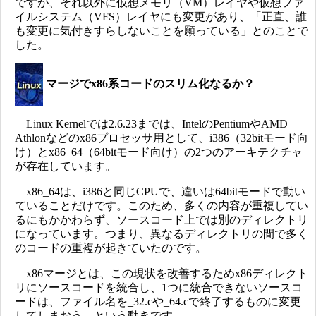
ですが、それ以外に仮想メモリ（VM）レイヤや仮想ファ
イルシステム（VFS）レイヤにも変更があり、「正直、誰
も変更に気付きすらしないことを願っている」とのことで
した。
マージでx86系コードのスリム化なるか？
Linux Kernelでは2.6.23までは、IntelのPentiumやAMD
Athlonなどのx86プロセッサ用として、i386（32bitモード向
け）とx86_64（64bitモード向け）の2つのアーキテクチャ
が存在しています。
x86_64は、i386と同じCPUで、違いは64bitモードで動い
ていることだけです。このため、多くの内容が重複してい
るにもかかわらず、ソースコード上では別のディレクトリ
になっています。つまり、異なるディレクトリの間で多く
のコードの重複が起きていたのです。
x86マージとは、この現状を改善するためx86ディレクト
リにソースコードを統合し、1つに統合できないソースコ
ードは、ファイル名を_32.cや_64.cで終了するものに変更
してしまおう、という動きです。