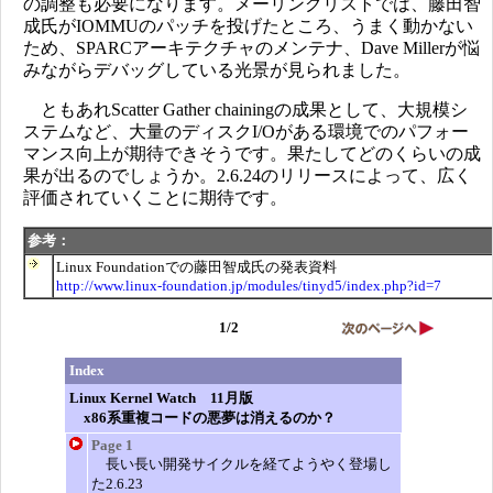
の調整も必要になります。メーリングリストでは、藤田智
成氏がIOMMUのパッチを投げたところ、うまく動かない
ため、SPARCアーキテクチャのメンテナ、Dave Millerが悩
みながらデバッグしている光景が見られました。
ともあれScatter Gather chainingの成果として、大規模シ
ステムなど、大量のディスクI/Oがある環境でのパフォー
マンス向上が期待できそうです。果たしてどのくらいの成
果が出るのでしょうか。2.6.24のリリースによって、広く
評価されていくことに期待です。
参考：
Linux Foundationでの藤田智成氏の発表資料
http://www.linux-foundation.jp/modules/tinyd5/index.php?id=7
1/2
Index
Linux Kernel Watch 11月版
x86系重複コードの悪夢は消えるのか？
Page 1
長い長い開発サイクルを経てようやく登場し
た2.6.23