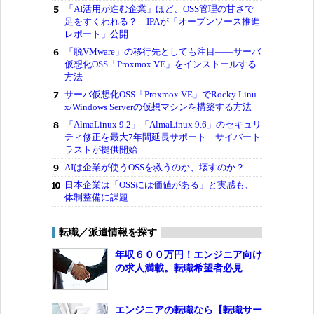
「AI活用が進む企業」ほど、OSS管理の甘さで
足をすくわれる？ IPAが「オープンソース推進
レポート」公開
「脱VMware」の移行先としても注目――サーバ
仮想化OSS「Proxmox VE」をインストールする
方法
サーバ仮想化OSS「Proxmox VE」でRocky Linu
x/Windows Serverの仮想マシンを構築する方法
「AlmaLinux 9.2」「AlmaLinux 9.6」のセキュリ
ティ修正を最大7年間延長サポート サイバート
ラストが提供開始
AIは企業が使うOSSを救うのか、壊すのか？
日本企業は「OSSには価値がある」と実感も、
体制整備に課題
転職／派遣情報を探す
年収６００万円！エンジニア向け
の求人満載。転職希望者必見
エンジニアの転職なら【転職サー