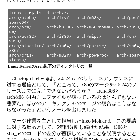
linux-2.6$ ls -d arch/*/
arch/alpha/ arch/frv/ arch/m68k/ arch/ppc
sparc64/
arch/arm/ arch/h8300/ arch/m68knommu/ arch/s390
um/
arch/avr32/ arch/i386/ arch/mips/ arch/sh
v850/
arch/blackfin/ arch/ia64/ arch/parisc/ arch/sh64
x86/
arch/cris/ arch/m32r/ arch/powerpc/ arch/sparc
xtensa/
Linux Kernelのarch以下のディレクトリの一覧
Christoph Hellwigは、2.6.24-rc1のリリースアナウンスに
対する返信として、「ところで、x86のマージを2.6.24のフ
リーズまでに完了できないだろうか？ arch/i386と
arch/x86_64両方にファイルが残っているのはとんでもない
悪夢だ。ほかのアーキテクチャのマージの場合はこうはな
らなかった」というメールを出しました。
マージ作業を主として担当したIngo Molnarは、この要請
に対する反応として、5年間分離し続けた結果、i386と
x86_64のコードの差分が蓄積していることを説明するとと
もに、checkpatchスクリプトで機械的なチェックを行った