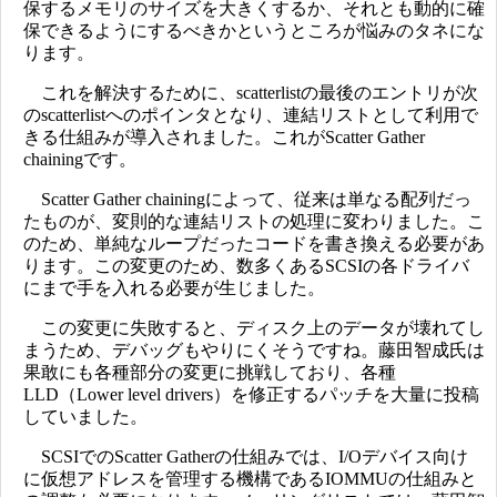
保するメモリのサイズを大きくするか、それとも動的に確
保できるようにするべきかというところが悩みのタネにな
ります。
これを解決するために、scatterlistの最後のエントリが次
のscatterlistへのポインタとなり、連結リストとして利用で
きる仕組みが導入されました。これがScatter Gather
chainingです。
Scatter Gather chainingによって、従来は単なる配列だっ
たものが、変則的な連結リストの処理に変わりました。こ
のため、単純なループだったコードを書き換える必要があ
ります。この変更のため、数多くあるSCSIの各ドライバ
にまで手を入れる必要が生じました。
この変更に失敗すると、ディスク上のデータが壊れてし
まうため、デバッグもやりにくそうですね。藤田智成氏は
果敢にも各種部分の変更に挑戦しており、各種
LLD（Lower level drivers）を修正するパッチを大量に投稿
していました。
SCSIでのScatter Gatherの仕組みでは、I/Oデバイス向け
に仮想アドレスを管理する機構であるIOMMUの仕組みと