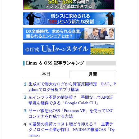
Linux ＆ OSS 記事ランキング
本日
月間
生成AIで膨大なログから障害原因特定 RAG、P
ythonでログ分析アプリ構築
AIインフラ不足の解決策？ 手間なしでAI検証
環境を確保できる「Google Colab CLI」
サーバ仮想化OSS「Proxmox VE」を使ってLXC
コンテナを作成する方法
AI基盤の負荷とコスト増どう抑える？ 主要テ
クノロジー企業が採用、NVIDIAの推論OSS「Dy
namo」