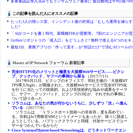
Master of IP Network フォーラム 新着記事
完全HTTPS化のメリットと極意を大規模Webサービス――ピクシ
ブ、クックパッド、ヤフーの事例から探る
（2017/7/13）
2017年6月21日、ピクシブのオフィスで、同社主催の「大規模HT
TPS導入Night」が開催された。大規模Webサービスで完全HTTPS化
を行うに当たっての技術的、および非技術的な悩みや成果をテーマ
に、ヤフー、クックパッド、ピクシブの3社が、それぞれの事例に
ついて語り合った
ソラコムは、あなたの気が付かないうちに、少しずつ「次」へ進ん
でいる
（2017/7/6）
ソラコムは、「トランスポート技術への非依存」度を高めてい
る。当初はIoT用格安SIMというイメージもあったが、徐々に脱皮し
ようとしている。パブリッククラウドと同様、付加サービスでユー
ザーをつかんでいるからだ
Cisco SystemsのIntent-based Networkingは、どうネットワークエン