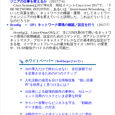
ジニアの仕事を変えるか
（2017/7/4）
Cisco Systemsは2017年6月、同社イベントCisco Live 2017で、「T
HE NETWORK. INTUITIVE.」あるいは「Intent-based Networking」と
いった言葉を使い、ネットワークの構築・運用、そしてネットワー
クエンジニアの仕事を変えていくと説明した。これはどういうこと
なのだろうか
ifconfig ～（IP）ネットワーク環境の確認／設定を行う
（2017/7/
3）
ifconfigは、LinuxやmacOSなど、主にUNIX系OSで用いるネットワ
ーク環境の状態確認、設定のためのコマンドだ。IPアドレスやサブ
ネットマスク、ブロードキャストアドレスなどの基本的な設定がで
きる他、イーサネットフレームの最大転送サイズ（MTU）の変更
や、VLAN疑似デバイスの作成も可能だ。
ホワイトペーパー
（
TechTargetジャパン
）
AIの導入だけで終わらせない、全社規模でAI
を定着させるための4つのステップ
入札活動の成否を分ける情報収集 “狙い目案
件”を効率よく見つけるには？
AI自身による破壊的操作の事例も AIエージ
ェント活用のリスクといま必要な対策
サイバー攻撃からビジネスを守る、「戦略的
データ復旧」の方法
AI時代のエンドポイントセキュリティに求め