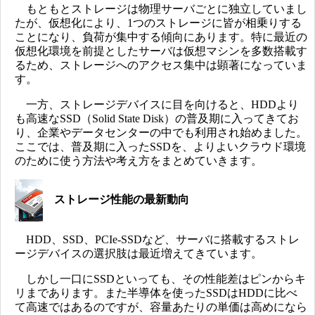
もともとストレージは物理サーバごとに独立していまし
たが、仮想化により、1つのストレージに皆が相乗りする
ことになり、負荷が集中する傾向にあります。特に最近の
仮想化環境を前提としたサーバは仮想マシンを多数搭載す
るため、ストレージへのアクセス集中は顕著になっていま
す。
一方、ストレージデバイスに目を向けると、HDDより
も高速なSSD（Solid State Disk）の普及期に入ってきてお
り、企業やデータセンターの中でも利用され始めました。
ここでは、普及期に入ったSSDを、よりよいクラウド環境
のために使う方法や考え方をまとめていきます。
ストレージ性能の最新動向
HDD、SSD、PCIe-SSDなど、サーバに搭載するストレ
ージデバイスの選択肢は最近増えてきています。
しかし一口にSSDといっても、その性能差はピンからキ
リまであります。また半導体を使ったSSDはHDDに比べ
て高速ではあるのですが、容量あたりの単価は高めになら