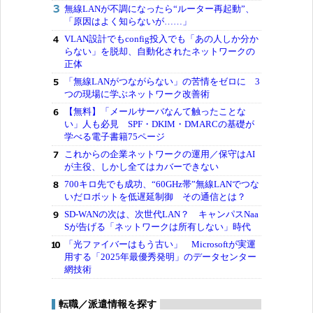
無線LANが不調になったら“ルーター再起動”、
「原因はよく知らないが……」
VLAN設計でもconfig投入でも「あの人しか分か
らない」を脱却、自動化されたネットワークの
正体
「無線LANがつながらない」の苦情をゼロに 3
つの現場に学ぶネットワーク改善術
【無料】「メールサーバなんて触ったことな
い」人も必見 SPF・DKIM・DMARCの基礎が
学べる電子書籍75ページ
これからの企業ネットワークの運用／保守はAI
が主役、しかし全てはカバーできない
700キロ先でも成功、“60GHz帯”無線LANでつな
いだロボットを低遅延制御 その通信とは？
SD-WANの次は、次世代LAN？ キャンパスNaa
Sが告げる「ネットワークは所有しない」時代
「光ファイバーはもう古い」 Microsoftが実運
用する「2025年最優秀発明」のデータセンター
網技術
転職／派遣情報を探す