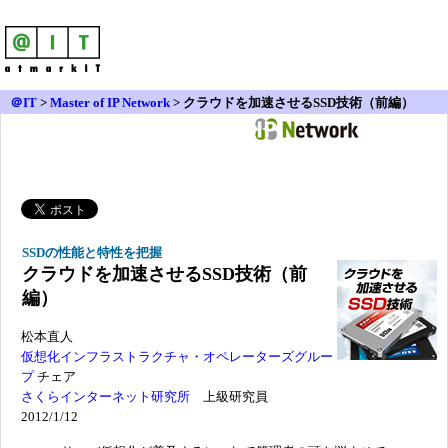
＠IT
>
Master of IP Network
>
クラウドを加速させるSSD技術（前編）
SSDの性能と特性を把握
クラウドを加速させるSSD技術（前
編）
松本直人
仮想化インフラストラクチャ・オペレーターズグルー
プ
チェア
さくらインターネット研究所
上級研究員
2012/1/12