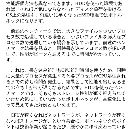
性能評価方法も異なってきます。HDDを使った環境であ
れば、それほど気にならなかったディスク負荷を掛ける
OS上の処理も、桁違いに早くなったSSD環境ではボトル
ネックになります。
前述のベンチマークでは、大きなファイルを少ないプロ
セス数で処理している場合と、小さいファイルを膨大なプ
ロセス数で処理している場合を示しています。前述のベン
チマーク結果を見ると、同時書き込みプロセス数が多い処
理で、性能がピークを迎えるまでに時間がかかっていま
す。
これは、書き込み処理もCPU処理時間を使うため、同時
に大量のプロセスが発生すると各プロセスがCPU処理され
るまでの待ち時間が発生し、結果として性能を出し切るま
での立ち上がりが遅くなるためです。HDDを使ったベン
チマークでは、そもそもストレージ性能が低く抑えられて
いたため気にしていなかったボトルネックが、高速化によ
って見えてきた好例ともいえます。
CPUが速くなればネットワークが、ネットワークが速く
なればストレージが、という具合に、ボトルネックのポイ
ントは技術革新が起こるたび、緩やかに移り変わっていき