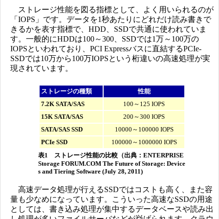
ストレージ性能を図る指標として、よく用いられるのが
「IOPS」です。データを1秒あたりにどれだけ読み書きで
きるかを表す指標で、HDD、SSDで共通に使われていま
す。一般的にHDDは100～300、SSDでは1万～100万の
IOPSといわれており、PCI Expressバスに直結するPCIe-
SSDでは10万から100万IOPSという桁違いの高速処理が実
現されています。
ストレージの種類
性能
7.2K SATA/SAS
100～125 IOPS
15K SATA/SAS
200～300 IOPS
SATA/SAS SSD
10000～100000 IOPS
PCIe SSD
100000～1000000 IOPS
表1 ストレージ性能の比較（出典：ENTERPRISE
Storage FORUM.COM The Future of Storage: Device
s and Tiering Software (July 28, 2011)
高速データ処理が行えるSSDではコストも高く、また容
量も少なめになっています。こういった高速なSSDの用途
としては、書き込み処理が集中するデータベースや読み出
し処理が多いファイルサーバなどが挙げられます。クラウ