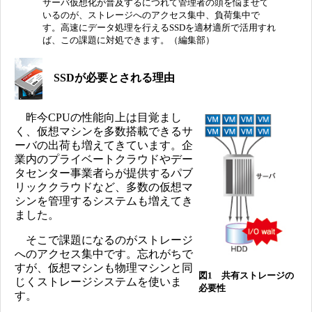
サーバ仮想化が普及するにつれて管理者の頭を悩ませて
いるのが、ストレージへのアクセス集中、負荷集中で
す。高速にデータ処理を行えるSSDを適材適所で活用すれ
ば、この課題に対処できます。（編集部）
SSDが必要とされる理由
昨今CPUの性能向上は目覚まし
く、仮想マシンを多数搭載できるサ
ーバの出荷も増えてきています。企
業内のプライベートクラウドやデー
タセンター事業者らが提供するパブ
リッククラウドなど、多数の仮想マ
シンを管理するシステムも増えてき
ました。
そこで課題になるのがストレージ
へのアクセス集中です。忘れがちで
すが、仮想マシンも物理マシンと同
図1 共有ストレージの
じくストレージシステムを使いま
必要性
す。