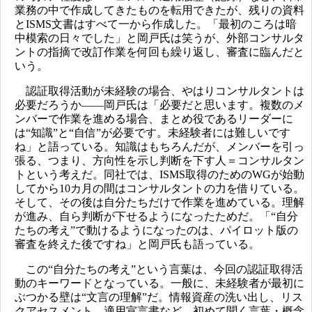
業務の中で作成してきたものを転用できたが、残りの資料
とISMS文書はすべて一から作成した。「最初のころは暗
中模索の日々でした」と岡戸氏は笑うが、外部コンサルタ
ントの指摘で改訂作業を何回も繰り返し、審査に臨んだと
いう。
認証取得活動が未経験の場合、やはりコンサルタントは
必要だろうか――岡戸氏は「必要だと思います。複数のメ
ンバーで作業を進める場合、まとめ役であるリーダーに
は“知識”と“自信”が必要です。未経験者には難しいです
ね」と語っている。知識はもちろんだが、メンバーを引っ
張る、つまり、方向性を示し判断を下す人＝コンサルタン
トという考えだ。同社では、ISMS取得のためのWGが始動
してから10カ月の間はコンサルタントの力を借りている。
そして、その後は自分たちだけで作業を進めている。理解
が進み、自ら判断が下せるようになったためだ。「“自分
たちの考え”で動けるようになったのは、パイロット版の
審査を終えた後ですね」と岡戸氏も語っている。
この“自分たちの考え”という言葉は、今回の認証取得活
動のキーワードとなっている。一般に、未経験者が最初に
ぶつかる壁は“文言の理解”だ。情報資産の洗い出し、リス
クアセスメント、適用宣言書など、初めて聞く言葉・概念