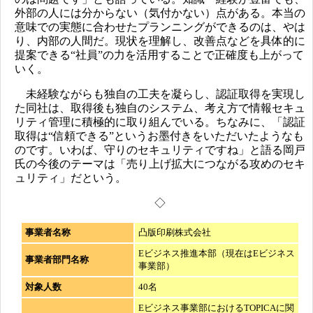
外部の人には分からない（気付かない）点がある。本当の
意味での実態に合わせたプランニングができるのは、やは
り、内部の人間だ。現状を理解し、改善点などを具体的に
提案できる“社員”の力を活用することで正確度も上がって
いく。
未経験ながらも独自の工夫を凝らし、認証取得を実現し
た同社は、取得後も独自のシステム、考え方で情報セキュ
リティ管理に積極的に取り組んでいる。ちなみに、「認証
取得は“信頼できる”というお墨付きをいただいたようなも
のです。いわば、守りのセキュリティですね」と語る岡戸
氏の今後のテーマは「売り上げ拡大につながる攻めのセキ
ュリティ」だという。
◇
事業者名称
凸版印刷株式会社
Eビジネス推進本部（現在はEビジネス
事業者部門名称
事業部）
対象人数
40名
Eビジネス事業部におけるTOPICAに関