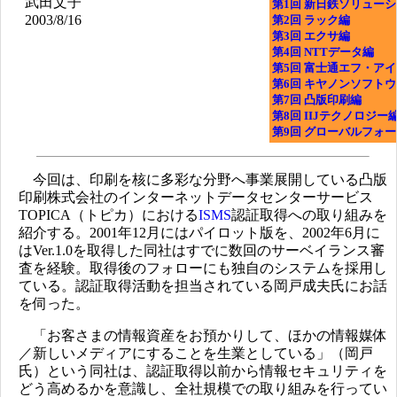
武田文子
第1回 新日鉄ソリュー
2003/8/16
第2回 ラック編
第3回 エクサ編
第4回 NTTデータ編
第5回 富士通エフ・ア
第6回 キヤノンソフト
第7回 凸版印刷編
第8回 IIJテクノロジー
第9回 グローバルフォ
今回は、印刷を核に多彩な分野へ事業展開している凸版
印刷株式会社のインターネットデータセンターサービス
TOPICA（トピカ）における
ISMS
認証取得への取り組みを
紹介する。2001年12月にはパイロット版を、2002年6月に
はVer.1.0を取得した同社はすでに数回のサーベイランス審
査を経験。取得後のフォローにも独自のシステムを採用し
ている。認証取得活動を担当されている岡戸成夫氏にお話
を伺った。
「お客さまの情報資産をお預かりして、ほかの情報媒体
／新しいメディアにすることを生業としている」（岡戸
氏）という同社は、認証取得以前から情報セキュリティを
どう高めるかを意識し、全社規模での取り組みを行ってい