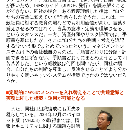
が多いため、ISMSガイド（JIPDEC発行）を読み解くこと
ができない。同社の場合、ある程度理解した後は、“自分
たちの言葉に変えていく”作業をしたそうだ。これは、一
般社員に対する教育の場などでも利用価値が高い。言葉を
覚えさせるのではなく、言葉の意味・定義を理解させる、
というスタンスだ。一方、資産分類やリスク評価では、手
順書を基にしたが、そこに“自分たちの判断・考えを追記
する”という形でまとめていったという。マネジメントシ
ステムはその会社独自のものだ。手順書どおりに分類・評
価できるはずがない。手順書どおりにまとめようとして四
苦八苦した、という経験談は何回も聞いたが、同社の場
合、自分たちの判断を尊重し、反映させることでより分か
りやすく使いやすいシステムが構築できたのではないだろ
うか。
■
定期的にWGのメンバーを入れ替えることで共通意識と
実務に即した構築・運用が可能となる
また、同社は組織編成にも工夫を
凝らしている。2001年12月のパイロ
ット版（Ver.0.8）の取得までは、情
報セキュリティに関する議題を討議