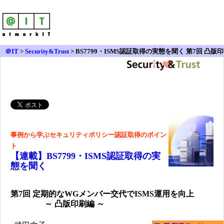
＠IT
>
Security&Trust
>
BS7799・ISMS認証取得の実態を聞く 第7回 凸版印
刷編
事例から学ぶセキュリティポリシー認証取得のポイン
ト
【連載】
BS7799・ISMS認証取得の実
態を聞く
第7回
定期的なWGメンバー交代でISMS運用を向上
～ 凸版印刷編 ～