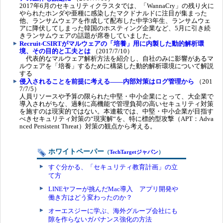
2017年6月のセキュリティクラスタでは、「WannaCry」の残り火に
やられたホンダや亜種に感染したマクドナルドに注目が集まった
他、ランサムウェアを作成して配布した中学3年生、ランサムウェ
アに降伏してしまった韓国のホスティング企業など、5月に引き続
きランサムウェアの話題が席巻していました。
Recruit-CSIRTがマルウェアの「培養」用に内製した動的解析環
境、その目的と工夫とは
（2017/7/10）
代表的なマルウェア解析方法を紹介し、自社のみに影響があるマ
ルウェアを「培養」するために構築した動的解析環境について解説
する
侵入されることを前提に考える――内部対策はログ管理から
（201
7/7/5）
人員リソースや予算の限られた中堅・中小企業にとって、大企業で
導入されがちな、過剰に高機能で管理負荷の高いセキュリティ対策
を施すのは現実的ではない。本連載では、中堅・中小企業が目指す
べきセキュリティ対策の“現実解“を、特に標的型攻撃（APT：Adva
nced Persistent Threat）対策の観点から考える。
ホワイトペーパー
（
TechTargetジャパン
）
すぐ分かる、「セキュリティ教育計画」の立
て方
LINEヤフーが挑んだMac導入 アプリ開発や
働き方はどう変わったのか？
オーエスジーに学ぶ、海外グループ会社にも
隙を作らないガバナンス強化の方法