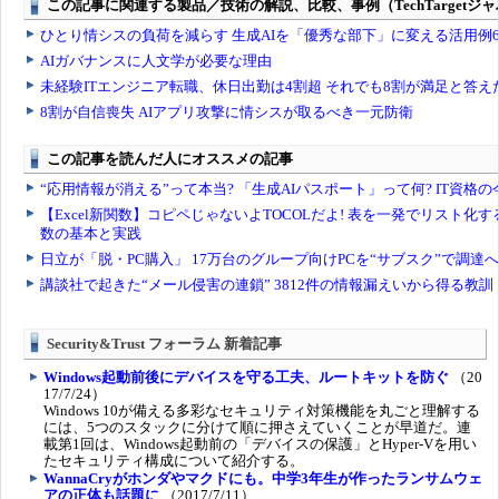
Security&Trust フォーラム 新着記事
Windows起動前後にデバイスを守る工夫、ルートキットを防ぐ
（20
17/7/24）
Windows 10が備える多彩なセキュリティ対策機能を丸ごと理解する
には、5つのスタックに分けて順に押さえていくことが早道だ。連
載第1回は、Windows起動前の「デバイスの保護」とHyper-Vを用い
たセキュリティ構成について紹介する。
WannaCryがホンダやマクドにも。中学3年生が作ったランサムウェ
アの正体も話題に
（2017/7/11）