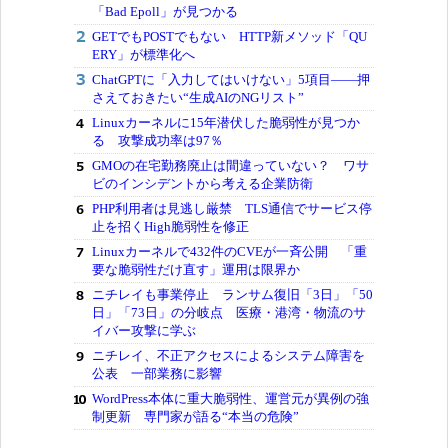
「Bad Epoll」が見つかる
GETでもPOSTでもない HTTP新メソッド「QU
ERY」が標準化へ
ChatGPTに「入力してはいけない」5項目――押
さえておきたい“生成AIのNGリスト”
Linuxカーネルに15年潜伏した脆弱性が見つか
る 攻撃成功率は97％
GMOの在宅勤務廃止は間違っていない？ ワサ
ビのインシデントから考える企業防衛
PHP利用者は見逃し厳禁 TLS通信でサービス停
止を招くHigh脆弱性を修正
Linuxカーネルで432件のCVEが一斉公開 「重
要な脆弱性だけ直す」運用は限界か
ニチレイも事業停止 ランサム復旧「3日」「50
日」「73日」の分岐点 医療・港湾・物流のサ
イバー攻撃に学ぶ
ニチレイ、不正アクセスによるシステム障害を
公表 一部業務に影響
WordPress本体に重大脆弱性、運営元が異例の強
制更新 専門家が語る“本当の危険”