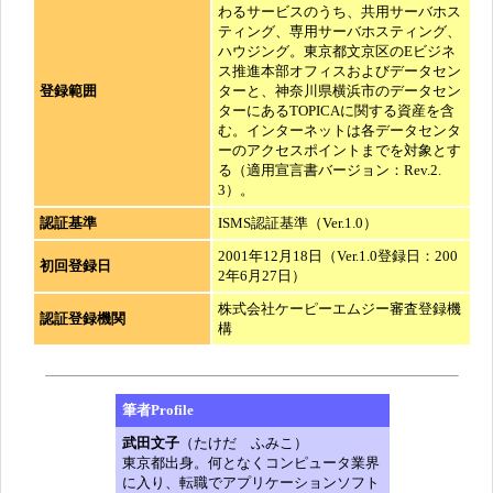
わるサービスのうち、共用サーバホス
ティング、専用サーバホスティング、
ハウジング。東京都文京区のEビジネ
ス推進本部オフィスおよびデータセン
登録範囲
ターと、神奈川県横浜市のデータセン
ターにあるTOPICAに関する資産を含
む。インターネットは各データセンタ
ーのアクセスポイントまでを対象とす
る（適用宣言書バージョン：Rev.2.
3）。
認証基準
ISMS認証基準（Ver.1.0）
2001年12月18日（Ver.1.0登録日：200
初回登録日
2年6月27日）
株式会社ケーピーエムジー審査登録機
認証登録機関
構
筆者Profile
武田文子
（たけだ ふみこ）
東京都出身。何となくコンピュータ業界
に入り、転職でアプリケーションソフト