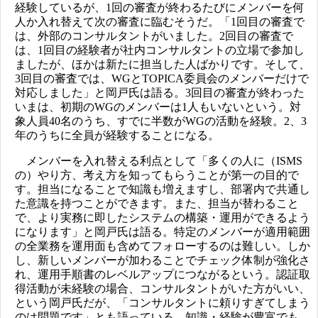
経験しているが、1回の審査が終わるたびにメンバーを何
人か入れ替えて次の審査に臨むそうだ。「1回目の審査で
は、外部のコンサルタントがいました。2回目の審査で
は、1回目の経験者が社内コンサルタントの立場で参加し
ましたが、ほかは新たに担当した人ばかりです。そして、
3回目の審査では、WGとTOPICA委員会のメンバーだけで
対応しました」と岡戸氏は語る。3回目の審査が終わった
いまは、初期のWGのメンバーは1人もいないという。対
象人員40名のうち、すでに半数がWGの活動を経験。2、3
年のうちに全員が経験することになる。
メンバーを入れ替える利点として「多くの人に（ISMS
の）やり方、考え方を知ってもらうことが第一の目的で
す。担当になることで知識も増えますし、部署内で共通し
た意識を持つことができます。また、担当が替わること
で、より実務に即したシステムの構築・運用ができるよう
になります」と岡戸氏は語る。特定のメンバーが適用範囲
の全業務を運用面も含めてフォローするのは難しい。しか
し、新しいメンバーが加わることでチェック体制が強化さ
れ、運用手順書のレベルアップにつながるという。認証取
得活動が未経験の場合、コンサルタントがいた方がいい、
という岡戸氏だが、「コンサルタントに頼りすぎてしまう
のは問題です」とも語っている。知識・経験が豊富でも、