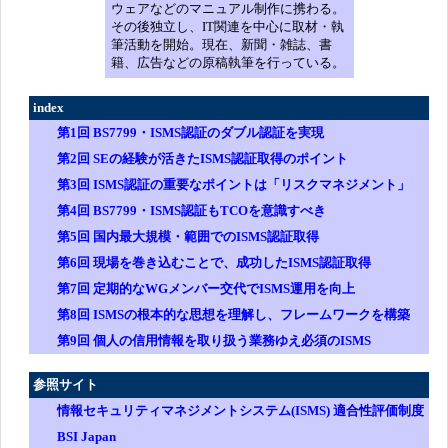
ウェアなどのマニュアル制作に携わる。
その後独立し、IT関連を中心に取材・執
筆活動を開始。現在、新聞・雑誌、書
籍、広告などの原稿執筆を行っている。
index
第1回 BS7799・ISMS認証のダブル認証を実現
第2回 SEの経験が活きたISMS認証取得のポイント
第3回
ISMS認証の重要なポイントは「リスクマネジメント」
第4回 BS7799・ISMS認証もTCOを意識すべき
第5回 国内最大規模・範囲でのISMS認証取得
第6回 現場を巻き込むことで、成功したISMS認証取得
第7回 定期的なWGメンバー交代でISMS運用を向上
第8回 ISMSの根本的な思想を理解し、フレームワークを構築
第9回 個人の信用情報を取り扱う業務ゆえ
必須
のISMS
参照サイト
情報セキュリティマネジメントシステム(ISMS) 適合性評価制度
BSI Japan