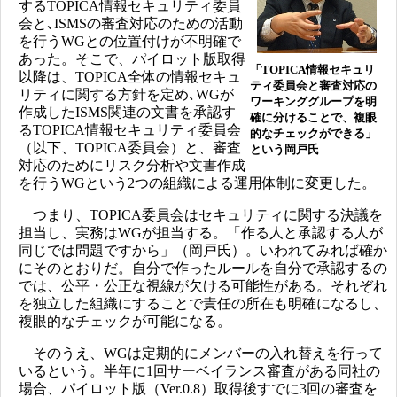
するTOPICA情報セキュリティ委員
会と､ISMSの審査対応のための活動
を行うWGとの位置付けが不明確で
あった。そこで、パイロット版取得
「TOPICA情報セキュリ
以降は、TOPICA全体の情報セキュ
ティ委員会と審査対応の
リティに関する方針を定め､WGが
ワーキンググループを明
作成したISMS関連の文書を承認す
確に分けることで、複眼
るTOPICA情報セキュリティ委員会
的なチェックができる」
（以下、TOPICA委員会）と、審査
という岡戸氏
対応のためにリスク分析や文書作成
を行うWGという2つの組織による運用体制に変更した。
つまり、TOPICA委員会はセキュリティに関する決議を
担当し、実務はWGが担当する。「作る人と承認する人が
同じでは問題ですから」（岡戸氏）。いわれてみれば確か
にそのとおりだ。自分で作ったルールを自分で承認するの
では、公平・公正な視線が欠ける可能性がある。それぞれ
を独立した組織にすることで責任の所在も明確になるし、
複眼的なチェックが可能になる。
そのうえ、WGは定期的にメンバーの入れ替えを行って
いるという。半年に1回サーベイランス審査がある同社の
場合、パイロット版（Ver.0.8）取得後すでに3回の審査を