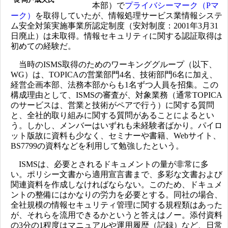
本部）で
プライバシーマーク（Pマ
ーク）
を取得していたが、情報処理サービス業情報システ
ム安全対策実施事業所認定制度（安対制度：2001年3月31
日廃止）は未取得。情報セキュリティに関する認証取得は
初めての経験だ。
当時のISMS取得のためのワーキンググループ（以下、
WG）は、TOPICAの営業部門4名、技術部門6名に加え、
経営企画本部、法務本部からも1名ずつ人員を招集。この
構成理由として、ISMSの審査が、対象業務（通常TOPICA
のサービスは、営業と技術がペアで行う）に関する質問
と、全社的取り組みに関する質問があることによるとい
う。しかし、メンバーはいずれも未経験者ばかり。パイロ
ット版故に資料も少なく、セミナーや書籍、Webサイト、
BS7799の資料などを利用して勉強したという。
ISMSは、必要とされるドキュメントの量が非常に多
い。ポリシー文書から適用宣言書まで、多彩な文書および
関連資料を作成しなければならない。このため、ドキュメ
ントの整備にはかなりの労力を必要とする。同社の場合、
全社規模の情報セキュリティ管理に関する規程類はあった
が、それらを流用できるかというと答えはノー。添付資料
の3分の1程度はマニュアルや運用履歴（記録）など、日常