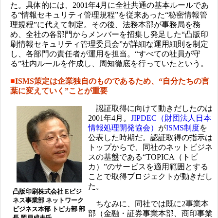
た。具体的には、2001年4月に全社共通の基本ルールであ
る“情報セキュリティ管理規程”を従来あった“秘密情報管
理規程”に代えて制定。その後、法務本部が事務局を務
め、全社の各部門からメンバーを招集し発足した“凸版印
刷情報セキュリティ管理委員会”が詳細な運用細則を制定
し、各部門の責任者が運用を担当。“すべての社員が守
る”社内ルールを作成し、周知徹底を行っていたという。
■
ISMS策定は企業独自のものであるため、“自分たちの言
葉に変えていく”ことが重要
認証取得に向けて動きだしたのは
2001年4月。
JIPDEC（財団法人日本
情報処理開発協会）
が
ISMS制度
を
公表した時期だ。認証取得の指示は
トップからで、同社のネットビジネ
スの基盤である“TOPICA（トピ
カ）”のサービスを適用範囲とする
ことで取得プロジェクトが動きだし
た。
凸版印刷株式会社 Eビジ
ネス事業部 ネットワーク
ちなみに、同社では既に2事業本
ビジネス本部 トピカ部 部
部（金融・証券事業本部、商印事業
長 岡戸成夫氏