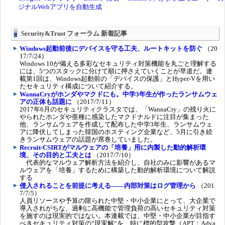
Security&Trust フォーラム 新着記事
Windows起動前後にデバイスを守る工夫、ルートキットを防ぐ
（20
17/7/24）
Windows 10が備える多彩なセキュリティ対策機能を丸ごと理解する
には、5つのスタックに分けて順に押さえていくことが早道だ。連
載第1回は、Windows起動前の「デバイスの保護」とHyper-Vを用い
たセキュリティ構成について紹介する。
WannaCryがホンダやマクドにも。中学3年生が作ったランサムウェ
アの正体も話題に
（2017/7/11）
2017年6月のセキュリティクラスタでは、「WannaCry」の残り火に
やられたホンダや亜種に感染したマクドナルドに注目が集まった
他、ランサムウェアを作成して配布した中学3年生、ランサムウェ
アに降伏してしまった韓国のホスティング企業など、5月に引き続
きランサムウェアの話題が席巻していました。
Recruit-CSIRTがマルウェアの「培養」用に内製した動的解析環
境、その目的と工夫とは
（2017/7/10）
代表的なマルウェア解析方法を紹介し、自社のみに影響があるマ
ルウェアを「培養」するために構築した動的解析環境について解説
する
侵入されることを前提に考える――内部対策はログ管理から
（201
7/7/5）
人員リソースや予算の限られた中堅・中小企業にとって、大企業で
導入されがちな、過剰に高機能で管理負荷の高いセキュリティ対策
を施すのは現実的ではない。本連載では、中堅・中小企業が目指す
べきセキュリティ対策の“現実解“を、特に標的型攻撃（APT：Adva