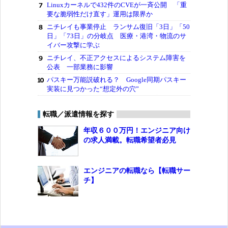
Linuxカーネルで432件のCVEが一斉公開 「重
要な脆弱性だけ直す」運用は限界か
ニチレイも事業停止 ランサム復旧「3日」「50
日」「73日」の分岐点 医療・港湾・物流のサ
イバー攻撃に学ぶ
ニチレイ、不正アクセスによるシステム障害を
公表 一部業務に影響
パスキー万能説破れる？ Google同期パスキー
実装に見つかった“想定外の穴”
転職／派遣情報を探す
年収６００万円！エンジニア向け
の求人満載。転職希望者必見
エンジニアの転職なら【転職サー
チ】