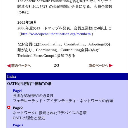
The Apache Software Foundationを含む8社のセキュリティ
関連会社および2社の金融機関が会員になる。会員企業数
は46に
2005年10月
2006年度のロードマップを発表。会員企業数は50以上に
（
http://www.openauthentication.org/members/
）
なお会員にはCoordinating、Contributing、Adoptingの分
類があり、Coordinating、Contributing会員のみが
Technical Focus Groupに参加できる
2/3
Index
OATHが目指す“信頼”の形
Page1
強固な認証技術の必要性
フェデレーテッド・アイデンティティ・ネットワークの台頭
Page2
ネットワークに接続されたIPデバイスの急増
OATHの理念と歴史
Page3