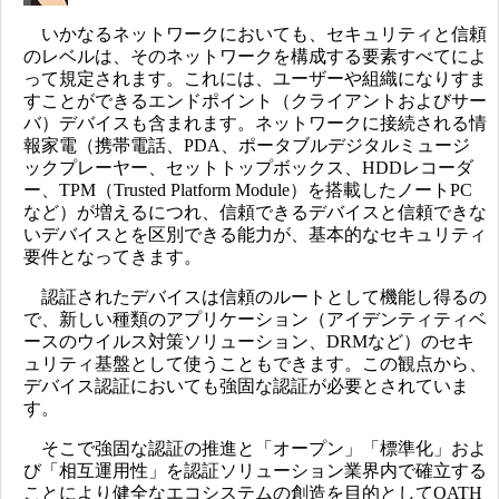
いかなるネットワークにおいても、セキュリティと信頼
のレベルは、そのネットワークを構成する要素すべてによ
って規定されます。これには、ユーザーや組織になりすま
すことができるエンドポイント（クライアントおよびサー
バ）デバイスも含まれます。ネットワークに接続される情
報家電（携帯電話、PDA、ポータブルデジタルミュージ
ックプレーヤー、セットトップボックス、HDDレコーダ
ー、TPM（Trusted Platform Module）を搭載したノートPC
など）が増えるにつれ、信頼できるデバイスと信頼できな
いデバイスとを区別できる能力が、基本的なセキュリティ
要件となってきます。
認証されたデバイスは信頼のルートとして機能し得るの
で、新しい種類のアプリケーション（アイデンティティベ
ースのウイルス対策ソリューション、DRMなど）のセキ
ュリティ基盤として使うこともできます。この観点から、
デバイス認証においても強固な認証が必要とされていま
す。
そこで強固な認証の推進と「オープン」「標準化」およ
び「相互運用性」を認証ソリューション業界内で確立する
ことにより健全なエコシステムの創造を目的としてOATH