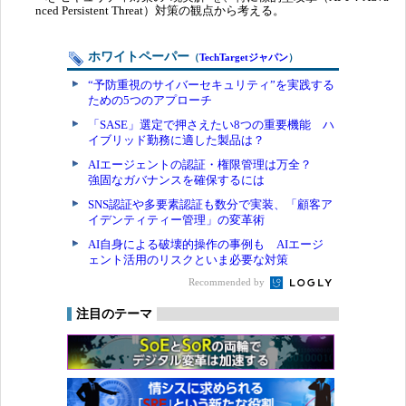
nced Persistent Threat）対策の観点から考える。
ホワイトペーパー
（
TechTargetジャパン
）
“予防重視のサイバーセキュリティ”を実践する
ための5つのアプローチ
「SASE」選定で押さえたい8つの重要機能 ハ
イブリッド勤務に適した製品は？
AIエージェントの認証・権限管理は万全？
強固なガバナンスを確保するには
SNS認証や多要素認証も数分で実装、「顧客ア
イデンティティー管理」の変革術
AI自身による破壊的操作の事例も AIエージ
ェント活用のリスクといま必要な対策
Recommended by
注目のテーマ