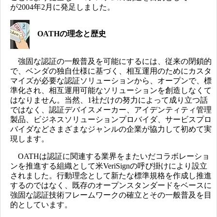
が2004年2月に発足しました。
OATHの理念と歴史
強固な認証の一般普及を可能にするには、従来の閉鎖的
で、ベンダの独自仕様に基づく、相互運用のためにカスタ
マイズが必要な認証ソリューションから、オープンで、標
準化され、相互運用可能なソリューションを創造しなくて
はなりません。当然、1社だけの努力によって成り立つ話
ではなく、認証デバイスメーカー、アイデンティティ管理
製品、ビジネスソリューションプロバイダ、サービスプロ
バイダなどさまざまなジャンルの企業が協力して初めて実
現します。
OATHは認証に関連する業界をまたいだコラボレーショ
ンを推進する組織として米VeriSignの呼び掛けにより設立
されました。行動理念として新たな標準規格を作成し推進
するのではなく、既存のオープンスタンダードをベースに
強固な認証技術フレームワークの確立とその一般普及を目
的としています。