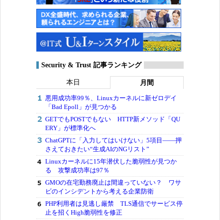
Security & Trust 記事ランキング
本日
月間
悪用成功率99％、Linuxカーネルに新ゼロデイ
「Bad Epoll」が見つかる
GETでもPOSTでもない HTTP新メソッド「QU
ERY」が標準化へ
ChatGPTに「入力してはいけない」5項目――押
さえておきたい“生成AIのNGリスト”
Linuxカーネルに15年潜伏した脆弱性が見つか
る 攻撃成功率は97％
GMOの在宅勤務廃止は間違っていない？ ワサ
ビのインシデントから考える企業防衛
PHP利用者は見逃し厳禁 TLS通信でサービス停
止を招くHigh脆弱性を修正