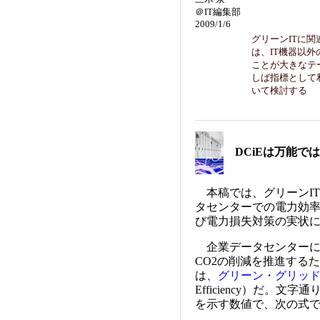
＠IT編集部
2009/1/6
グリーンITに
は、IT機器以
ことが大きなテ
しば指標として
いて検討する
DCiEは万能で
本稿では、グリーンIT
タセンターでの電力効率
び電力損失対策の実状
企業データセンターに
CO2の削減を推進する
は、
グリーン・グリッ
Efficiency）だ。
を示す数値で、次の式