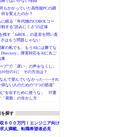
筋縄ではいかない理由
月もかかっていた高性能PCの調
 何を変えたのか？
に眠る「年代物のCOBOLコー
苦戦する"読みにくさ"の正体
さを残す「JaBOL」の是非を問い直
らしさはもう問題じゃない
門家の私でも、もうAIには勝てな
e Directory」障害対応をAIに丸ご
結果
ープ”で「遅い」の声をなくし、
10分の1に その方法は？
e」なんて望んでいなかった――それ
得ない人のための“3つの筋道”
答え”を出すために使うな」 IT運
す「発散」の生かし方
報を探す
収６００万円！エンジニア向け
求人満載。転職希望者必見