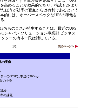
Sを原因とする電力損失を減らすには、UPS
を高めることが効果的であり、構成も2Nより
げたほうが効率の観点からは有利であるという
本的には、オーバースペックなUPSの稼働を
なる。
18％ものロスが発生することは、最近のUPS
PCジャパン ソリューション事業部 ビジネス
レクターの有本一氏は話している。
1/2
化の実像
い
ーのDCiEは本当に30％か
損失の中身
る議論
効率の課題