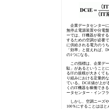
企業データセンターに
無停止電源装置や分電
ーでは、IT機器が発す
するための空調が必要
に供給される電力のうち
「効率」と捉えれば、D
の1つになる。
この指標は、企業デー
駄」があるということ
るITの規模が大きくて
り組みにおける定量的
ている。DCiE値が上
くのIT機器を稼働でき
ータセンター・インフ
しかし、空調ニーズや電
100％にすることはほ