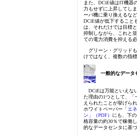
また、DCiE値はIT
力もせずに上昇してし
ーバ機に乗り換えるなど
DCiE値が低下すること
は、それだけでは目標と
抑制しながら、これと並
ての電力消費を抑える
グリーン・グリッドも、
けではなく、複数の指
一般的なデータセン
DCiEは万能といえな
た理由の1つとして、「一
えられたことが挙げられ
ホワイトペーパー
「エ
ン」（PDF）
にも、下の
格容量の約30％で稼働し
的なデータセンタに基