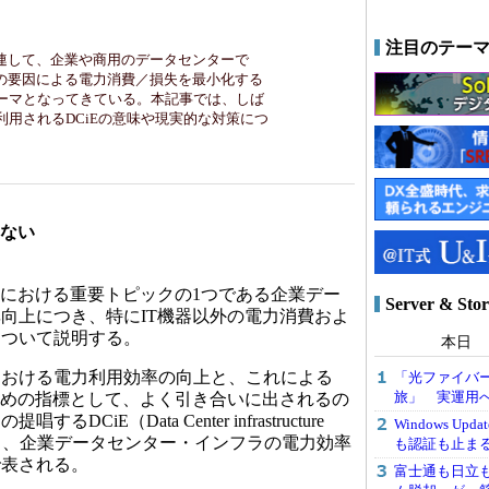
注目のテー
関連して、企業や商用のデータセンターで
外の要因による電力消費／損失を最小化する
ーマとなってきている。本記事では、しば
利用されるDCiEの意味や現実的な対策につ
はない
における重要トピックの1つである企業デー
Server & 
向上につき、特にIT機器以外の電力消費およ
について説明する。
本日
おける電力利用効率の向上と、これによる
「光ファイバー
旅」 実運用
ための指標として、よく引き合いに出されるの
ド
の提唱するDCiE（Data Center infrastructure
Windows U
文字通り、企業データセンター・インフラの電力効率
も認証も止ま
で表される。
富士通も日立