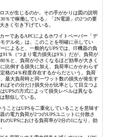
のロスが生じるのか。その手がかりは図の説明
30％で稼働している」「2N電源」の2つの要
を大きく引き下げている。
カーであるAPCによるホワイトペーパー「デ
のモデル化」は、このことを明確に示してい
ーによると、一般的なUPSでは、IT機器の負
率は91％（つまり電力損失は9％）だが、負荷が
では80％と、負荷が小さくなるほど効率が大きく
率に比例する損失に加え、負荷率にかかわらず
定格の4％程度存在するからだという。負荷
も、最大負荷時と同一ワット数の損失が発生す
なればその分だけ損失分が比率として目立つよ
はUPSの方式によって損失レベルは異なる
係は類似している。
うことはUPSを二重化していることを意味す
機器の電力負荷が2つのUPSユニットに分散さ
れのUPSにおける負荷率が2分の1になり、効
る。