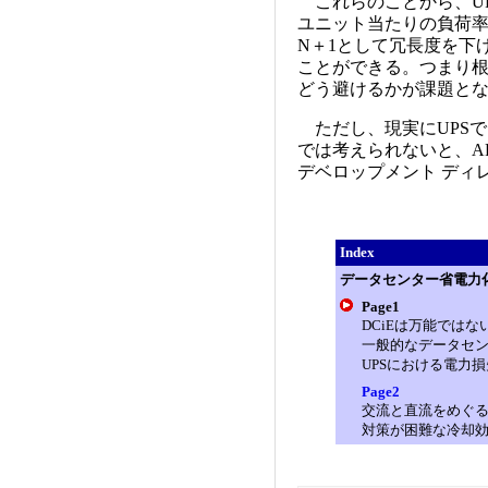
これらのことから、UP
ユニット当たりの負荷率
N＋1として冗長度を下
ことができる。つまり根
どう避けるかが課題と
ただし、現実にUPSで
では考えられないと、A
デベロップメント ディ
Index
データセンター省電力
Page1
DCiEは万能ではな
一般的なデータセンタ
UPSにおける電力
Page2
交流と直流をめぐ
対策が困難な冷却