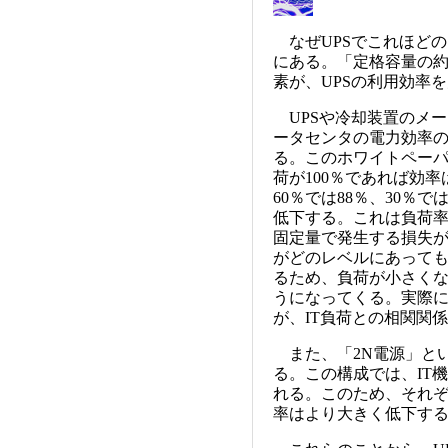
なぜUPSでこれほど
にある。「定格容量の約
素が、UPSの利用効率
UPSや冷却装置のメー
ータセンタの電力効率
る。このホワイトペーパ
荷が100％であれば効
60％では88％、30％
低下する。これは負荷
固定量で発生する損失が
がどのレベルにあって
るため、負荷が小さく
うになってくる。実際に
が、IT負荷との相関関
また、「2N電源」とい
る。この構成では、IT
れる。このため、それぞ
率はより大きく低下す