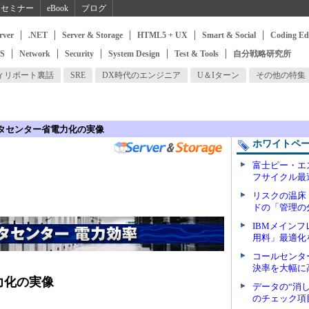
セミナー
eBook
ブログ
rver
.NET
Server & Storage
HTML5 + UX
Smart & Social
Coding Ed
SS
Network
Security
System Design
Test & Tools
自分戦略研究所
ィリポート裏話
SRE
DX時代のエンジニア
U＆Iターン
その他の特集
タセンター省電力化の実像
ホワイトペ
富士ピー・エ
フサイクル最
リスクの温床
ドの「管理の
IBMメイン
用料」最適化
コールセンタ
決率を大幅に
力化の実像
データの“消
のチェック項