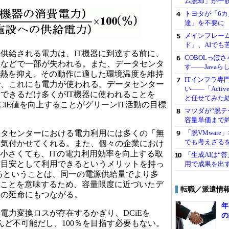
ム脱却」が一
トヨタが「6カ
達」を不要に
メインフレーム
ド」、AIでも
供給される電力は、IT機器に到達する前に、
COBOLっぽ
盤などで一部が失われる。また、データセンタ
す――Java
る熱を抑え、その動作に適した環境温度を維持
ITインフラ専
で、これにも電力が使われる。データセンター
い――「Activ
できるだけ多くがIT機器に使われることを
と任せてみた
CiE値を向上することがグリーンIT活動の目標
マツダが“脱テ
容量単価まで約
「脱VMwar
タセンターにおける電力利用には多くの「無
でも考えざるを
に気付かせてくれる。また、個々の企業におけ
も小さくても、ITの電力利用効率を向上する取
「生成AIは“
な目安として利用できるというメリットを持っ
用で成果を出
がるということは、同一の電源供給量でより多
ることを意味するため、容量限度に近づいたデ
転職／派遣情
ラの延命にもつながる。
年
力変換ロスが存在するかぎり、DCiEを
の
とんど不可能だし、100％を目指す必要もない。