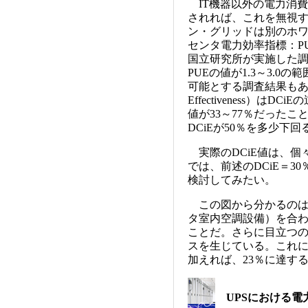
IT機器以外の電力消費
されれば、これを無視
ン・グリッドは別のホ
センタ電力効率指標：P
国立研究所が実施した調
PUEの値が1.3～3.0
可能とする調査結果もありま
Effectiveness）
値が33～77％だった
DCiEが50％を多少下
実際のDCiE値は、個
では、前述のDCiE＝3
検討してみたい。
この図から分かるのは、
タ室内空調設備）を合わ
ことだ。さらに目立つの
スを生じている。これに
加えれば、23％に達す
UPSにおける電