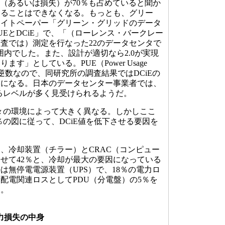
（あるいは損失）が70％も占めていると聞か
することはできなくなる。もっとも、グリー
ワイトペーパー「グリーン・グリッドのデータ
UEとDCiE」で、「（ローレンス・バークレー
査では）測定を行なった22のデータセンタで
の範囲内でした。また、設計が適切なら2.0が実現
す」としている。PUE（Power Usage
はDCiEの逆数なので、同研究所の調査結果ではDCiEの
ことになる。日本のデータセンター事業者では、
回るレベルが多く見受けられるようだ。
々の環境によって大きく異なる。しかしここ
0％の図に従って、DCiE値を低下させる要因を
冷却装置（チラー）とCRAC（コンピュー
せて42％と、冷却が最大の要因になっている
は無停電電源装置（UPS）で、18％の電力ロ
配電関連ロスとしてPDU（分電盤）の5％を
る。
力損失の中身