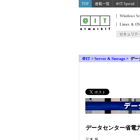
TOP
連載一覧
＠IT Special
Windows Se
Linux ＆ O
セキュリテ
＠IT
>
Server & Storage
>
デー
データセンター省電
三木 泉