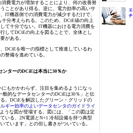
機器の消費電力が増加することにより、何の改善努
まうことがあり得る。逆に、電力効率の高いサ
エ
、IT機器側での消費電力が減少するだけで、
チ
も十分考えられる。このため、DCiE値の向上
して十分でない。IT機器における電力消費を
行してDCiEの向上を図ることで、全体とし
必要がある。
DCiEを唯一の指標として推進しているわ
標の整備を進めている。
ターのDCiEは本当に30％か
いにもかかわらず、注目を集めるようになっ
般的なデータセンターのDCiEは30％」と伝
る。DCiEを解説したグリーン・グリッドの
ネルギー効率のよいデータセンタのガイドライ
ような図が登場する。図には、「この図は定
ている、2N電源とN+1 冷却設備を持つ典型
づいています」との但し書きがついている。