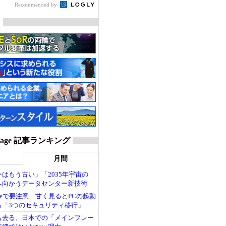
Recommended by
マ
Storage 記事ランキング
月間
はもう古い」「2035年宇宙の
へ向かうデータセンター新技術
pdateで要注意 甘く見るとPCの起動
る「3つのセキュリティ移行」
も去る、日本での「メインフレー