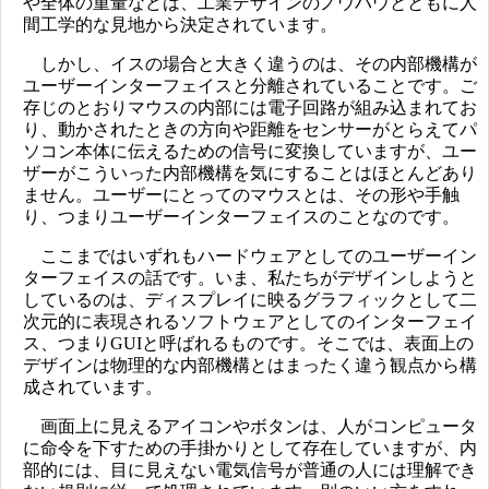
や全体の重量などは、工業デザインのノウハウとともに人
間工学的な見地から決定されています。
しかし、イスの場合と大きく違うのは、その内部機構が
ユーザーインターフェイスと分離されていることです。ご
存じのとおりマウスの内部には電子回路が組み込まれてお
り、動かされたときの方向や距離をセンサーがとらえてパ
ソコン本体に伝えるための信号に変換していますが、ユー
ザーがこういった内部機構を気にすることはほとんどあり
ません。ユーザーにとってのマウスとは、その形や手触
り、つまりユーザーインターフェイスのことなのです。
ここまではいずれもハードウェアとしてのユーザーイン
ターフェイスの話です。いま、私たちがデザインしようと
しているのは、ディスプレイに映るグラフィックとして二
次元的に表現されるソフトウェアとしてのインターフェイ
ス、つまりGUIと呼ばれるものです。そこでは、表面上の
デザインは物理的な内部機構とはまったく違う観点から構
成されています。
画面上に見えるアイコンやボタンは、人がコンピュータ
に命令を下すための手掛かりとして存在していますが、内
部的には、目に見えない電気信号が普通の人には理解でき