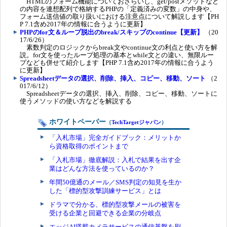
HTMLのフォーム機能についておさらいし、get/postメソッドなど
の内容を連想配列で格納するPHPの「定義済みの変数」の中身や、
フォーム送信値の取り扱いにおける注意点について解説します【PH
P 7.1含め2017年の情報に合うように更新】
PHPのfor文＆ループ脱出のbreak/スキップのcontinue【更新】
（20
17/6/26）
素数判定のロジックからbreak文やcontinue文の利点と使い方を解
説。for文を使ったループ処理の基本とwhile文との違い、無限ルー
プなども併せて紹介します【PHP 7.1含め2017年の情報に合うよう
に更新】
Spreadsheetデータの選択、削除、挿入、コピー、移動、ソート
（2
017/6/12）
Spreadsheetデータの選択、挿入、削除、コピー、移動、ソートに
使うメソッドの使い方などを解説する
ホワイトペーパー
（
TechTargetジャパン
）
「入札市場」完全ガイドブック：メリットか
ら資格取得のポイントまで
「入札市場」徹底解説：入札で結果を出す企
業はどんな方法を使っているのか？
年間50億通のメール／SMS判定の知見を生か
した「標的型攻撃訓練サービス」とは
ドラマで分かる、標的型攻撃メールの被害を
受ける企業と回避できる企業の分岐点
エッジAI搭載カメラサービスの通信基盤を刷