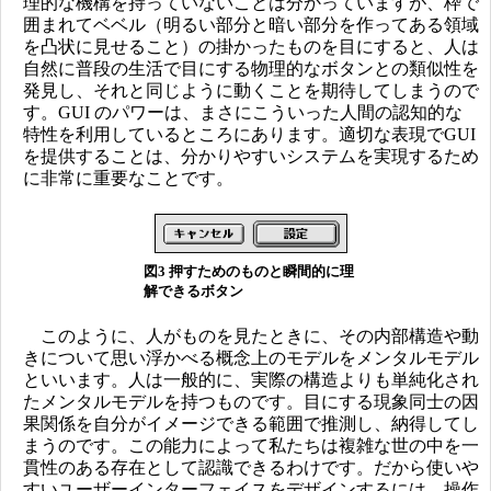
理的な機構を持っていないことは分かっていますが、枠で
囲まれてベベル（明るい部分と暗い部分を作ってある領域
を凸状に見せること）の掛かったものを目にすると、人は
自然に普段の生活で目にする物理的なボタンとの類似性を
発見し、それと同じように動くことを期待してしまうので
す。GUI のパワーは、まさにこういった人間の認知的な
特性を利用しているところにあります。適切な表現でGUI
を提供することは、分かりやすいシステムを実現するため
に非常に重要なことです。
図3 押すためのものと瞬間的に理
解できるボタン
このように、人がものを見たときに、その内部構造や動
きについて思い浮かべる概念上のモデルをメンタルモデル
といいます。人は一般的に、実際の構造よりも単純化され
たメンタルモデルを持つものです。目にする現象同士の因
果関係を自分がイメージできる範囲で推測し、納得してし
まうのです。この能力によって私たちは複雑な世の中を一
貫性のある存在として認識できるわけです。だから使いや
すいユーザーインターフェイスをデザインするには、操作