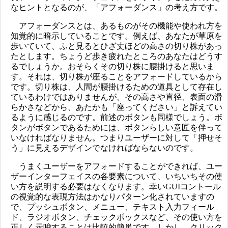
なヒントとなるのが、「アフォーダンス」の考え方です。
アフォーダンスとは、あるものがその機能や使われ方を
知覚的に暗示していることです。例えば、あなたが草原を
歩いていて、ふと見るとひざ丈ほどの高さの切り株があっ
たとします。ちょうど歩き疲れたところのあなたはどうす
るでしょうか。おそらくその切り株に腰掛けると思いま
す。それは、切り株が座ることをアフォードしているから
です。切り株は、人間が腰掛けるための道具として存在し
ているわけではありませんが、その高さや直径、表面の滑
らかさなどから、あたかも「座ってください」と訴えてい
るように感じるのです。前述のボタンも同様でしょう。ボ
タンがボタンであるためには、ボタンらしい意匠を伴って
いなければなりません。つまりユーザーに対して「押せそ
う」に見えるデザインでなければならないのです。
うまくユーザーをアフォードすることができれば、ユー
ザーインターフェイスの各要素について、いちいちその使
い方を説明する必要はなくなります。幸いGUIコントール
の視覚的な表現方法はかなりパターン化されていますの
で、プッシュボタン、メニュー、テキスト入力フィール
ド、ラジオボタン、チェックボックスなど、その使い方を
正しく示唆することは比較的簡単です。しかし、クリック