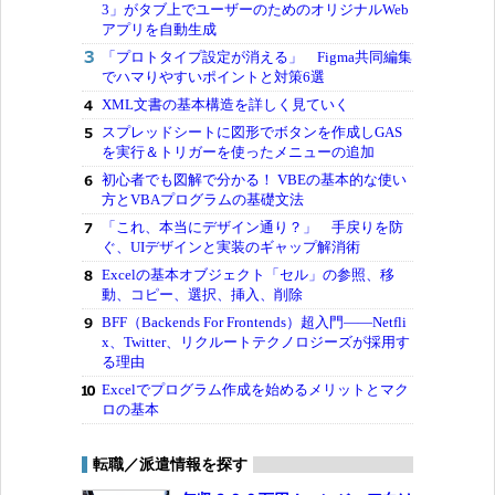
3」がタブ上でユーザーのためのオリジナルWeb
アプリを自動生成
「プロトタイプ設定が消える」 Figma共同編集
でハマりやすいポイントと対策6選
XML文書の基本構造を詳しく見ていく
スプレッドシートに図形でボタンを作成しGAS
を実行＆トリガーを使ったメニューの追加
初心者でも図解で分かる！ VBEの基本的な使い
方とVBAプログラムの基礎文法
「これ、本当にデザイン通り？」 手戻りを防
ぐ、UIデザインと実装のギャップ解消術
Excelの基本オブジェクト「セル」の参照、移
動、コピー、選択、挿入、削除
BFF（Backends For Frontends）超入門――Netfli
x、Twitter、リクルートテクノロジーズが採用す
る理由
Excelでプログラム作成を始めるメリットとマク
ロの基本
転職／派遣情報を探す