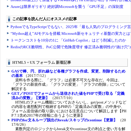
HTML5 + UX フォーラム 新着記事
GASで棒、円、折れ線など各種グラフを作成、変更、削除するため
の基本
（2017/7/12）
資料を作る際に、「グラフ」は必要不可欠な存在だ。今回は、
「グラフの新規作成」「グラフの変更」「グラフの削除」について
解説する
GET／POSTでフォームから送信された値をPHPで受け取る「定義
済みの変数」【更新】
（2017/7/10）
HTMLのフォーム機能についておさらいし、get/postメソッドなど
の内容を連想配列で格納するPHPの「定義済みの変数」の中身や、
フォーム送信値の取り扱いにおける注意点について解説します【PH
P 7.1含め2017年の情報に合うように更新】
PHPのfor文＆ループ脱出のbreak/スキップのcontinue【更新】
（20
17/6/26）
素数判定のロジックからbreak文やcontinue文の利点と使い方を解