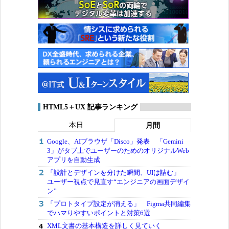
HTML5＋UX 記事ランキング
本日
月間
Google、AIブラウザ「Disco」発表 「Gemini
3」がタブ上でユーザーのためのオリジナルWeb
アプリを自動生成
「設計とデザインを分けた瞬間、UIは詰む」
ユーザー視点で見直す“エンジニアの画面デザイ
ン”
「プロトタイプ設定が消える」 Figma共同編集
でハマりやすいポイントと対策6選
XML文書の基本構造を詳しく見ていく