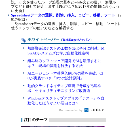
説。for文を使ったループ処理の基本とwhile文との違い、無限ルー
プなども併せて紹介します【PHP 7.1含め2017年の情報に合うよう
に更新】
Spreadsheetデータの選択、削除、挿入、コピー、移動、ソート
（2
017/6/12）
Spreadsheetデータの選択、挿入、削除、コピー、移動、ソートに
使うメソッドの使い方などを解説する
ホワイトペーパー
（
TechTargetジャパン
）
無影響確認テストの工数をほぼ半分に削減、M
S&ADシステムズに学ぶ自動化推進術
組み込みソフトウェア開発でAIを活用するに
は？ 現場の課題を解決する方法
AIエージェント本番導入約5％の壁を突破、CI
Oが実践すべき「8つの設計原則」
動的クラウドネイティブ環境で脅威を迅速検
出、セキュリティモニタリング改善術
Windowsデスクトップアプリの「テスト」を自
動化したほうがよい理由とは？
Recommended by
注目のテーマ