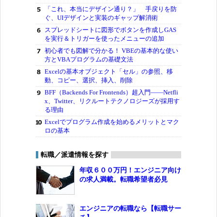
「これ、本当にデザイン通り？」 手戻りを防
ぐ、UIデザインと実装のギャップ解消術
スプレッドシートに図形でボタンを作成しGAS
を実行＆トリガーを使ったメニューの追加
初心者でも図解で分かる！ VBEの基本的な使い
方とVBAプログラムの基礎文法
Excelの基本オブジェクト「セル」の参照、移
動、コピー、選択、挿入、削除
BFF（Backends For Frontends）超入門――Netfli
x、Twitter、リクルートテクノロジーズが採用す
る理由
Excelでプログラム作成を始めるメリットとマク
ロの基本
転職／派遣情報を探す
年収６００万円！エンジニア向け
の求人満載。転職希望者必見
エンジニアの転職なら【転職サー