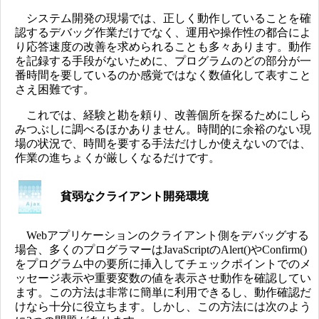
システム開発の現場では、正しく動作していることを確
認するデバッグ作業だけでなく、運用や操作性の都合によ
り応答速度の改善を求められることも多々あります。動作
を記録する手段がないために、プログラムのどの部分が一
番時間を要しているのか感覚ではなく数値化して表すこと
さえ困難です。
これでは、経験と勘を頼り、改善個所を探るためにしら
みつぶしに調べるほかありません。時間的に余裕のない現
場の状況で、時間を要する手法だけしか使えないのでは、
作業の進ちょくが厳しくなるだけです。
貧弱なクライアント開発環境
Webアプリケーションのクライアント側をデバッグする
場合、多くのプログラマーはJavaScriptのAlert()やConfirm()
をプログラム中の要所に挿入してチェックポイントでのメ
ッセージ表示や重要変数の値を表示させ動作を確認してい
ます。この方法は非常に簡単に利用できるし、動作確認だ
けなら十分に役立ちます。しかし、この方法には次のよう