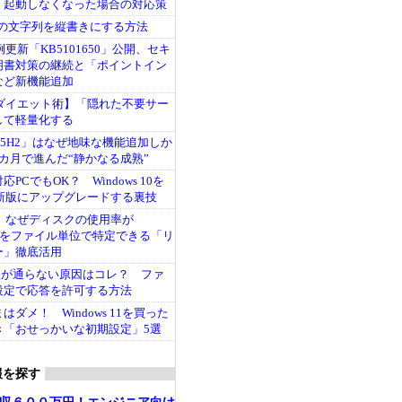
、起動しなくなった場合の対応策
ル内の文字列を縦書きにする方法
1月例更新「KB5101650」公開、セキ
明書対策の継続と「ポイントイン
など新機能追加
 11ダイエット術】「隠れた不要サー
して軽量化する
11「25H2」はなぜ地味な機能追加しか
カ月で進んだ“静かなる成熟”
PCでもOK？ Windows 10を
11最新版にアップグレードする裏技
 11】なぜディスクの使用率が
人をファイル単位で特定できる「リ
ー」徹底活用
pingが通らない原因はコレ？ ファ
設定で応答を許可する方法
ダメ！ Windows 11を買った
き「おせっかいな初期設定」5選
報を探す