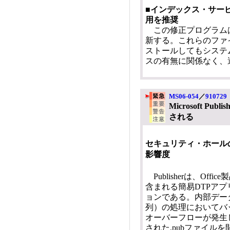
■インデックス・サー
用を推奨
この修正プログラムは、ci
新する。これらのファ
ストールしてもシステ
スの有無に関係なく、
MS06-054
／
910729
Microsoft 
される
セキュリティ・ホール
影響度
Publisherは、Offi
含まれる簡易DTPアプ
ョンである。内部デー
列）の処理においてバ
オーバーフローが発生
された.pubファイルを