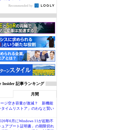
Recommended by
ver Insider 記事ランキング
月間
トレージ空き容量が激減？ 新機能
ンタイムリストア」のわなと賢い
26年6月にWindows 11が起動不
キュアブート証明書」の期限切れ