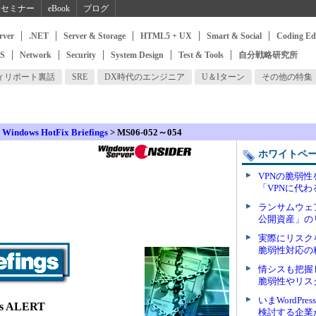
セミナー
eBook
ブログ
rver
.NET
Server & Storage
HTML5 + UX
Smart & Social
Coding Ed
SS
Network
Security
System Design
Test & Tools
自分戦略研究所
ィリポート裏話
SRE
DX時代のエンジニア
U＆Iターン
その他の特集
>
Windows HotFix Briefings
> MS06-052～054
ホワイトペ
VPNの脆弱
「VPNに代
ランサムウェ
公開資産」の
実際にリスク
脆弱性対応の
情シスも把握
脆弱性やリス
いまWordPr
ngs ALERT
検討する企業が