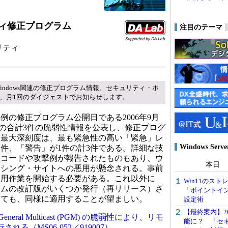
ィ修正プログラム
注目のテーマ
ュリティ
sでは、Windows関連の修正プログラム情報、セキュリティ・ホ
、月1回のダイジェストでお知らせします。
の修正プログラム公開日である2006年9月
～054の合計3件の脆弱性情報を公表し、修正プログ
。最大深刻度は、最も緊急性の高い「緊急」レ
Windows Ser
1件、「警告」が1件の計3件である。詳細な技
証コードや攻撃例が報告されたものもあり、ウ
本日
ッシング・サイトへの悪用が懸念される。事前
適用作業を開始する必要がある。これ以外に
Win11のス
ラムの改訂版がいくつか発行（再リリース）さ
「ポイントイ
いても、同様に適用することが望ましい。
設定術
【最終案内】20
General Multicast (PGM) の脆弱性により、リモ
能に？ 「セ
れる（MS06-052／919007）