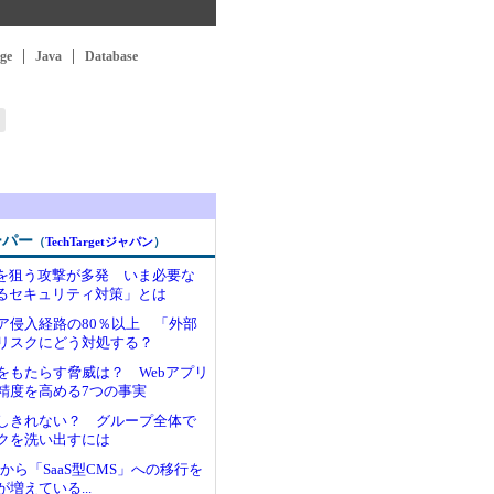
ge
Java
Database
ーパー
（
TechTargetジャパン
）
性を狙う攻撃が多発 いま必要な
わるセキュリティ対策」とは
ア侵入経路の80％以上 「外部
リスクにどう対処する？
をもたらす脅威は？ Webアプリ
精度を高める7つの事実
しきれない？ グループ全体で
クを洗い出すには
essから「SaaS型CMS」への移行を
増えている...