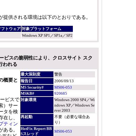
が提供される環境は以下のとおりである。
ソフトウェア
対象プラットフォーム
Windows XP SP1／SP1a／SP2
サービスの脆弱性により、クロスサイト スク
行われる
最大深刻度
警告
の概要と
報告日
2006/09/13
MS Security#
MS06-053
MSKB#
920685
準サービスで
対象環境
Windows 2000 SP4／Wi
索）サー
ndows XP／Windows Se
rver 2003
ータを検
再起動
不要（必要な場合あ
存在し、
り）
プティン
HotFix Report BB
がある。
MS06-053
Sスレッド
IEなど