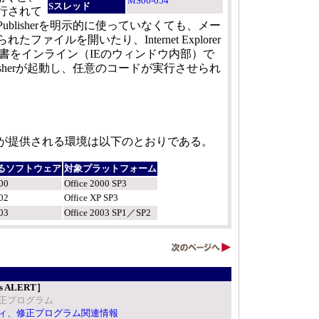
MS06-054
Sスレッド
行されて
blisherを明示的に使っていなくても、メー
ファイルを開いたり、Internet Explorer
sher）文書をインライン（IEのウィンドウ内部）で
isherが起動し、任意のコードが実行させられ
が提供される環境は以下のとおりである。
るソフトウェア
対象プラットフォーム
000
Office 2000 SP3
002
Office XP SP3
003
Office 2003 SP1／SP2
ngs ALERT］
正プログラム
ティ、修正プログラム関連情報