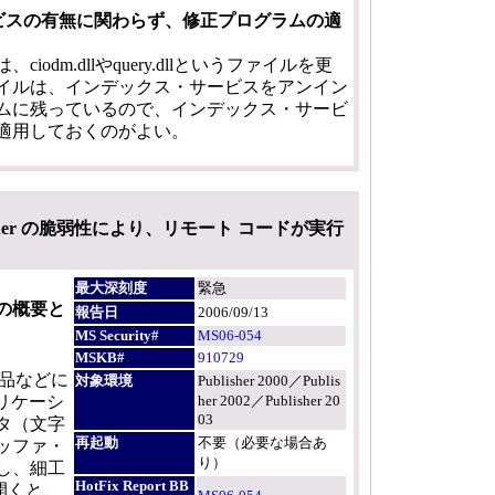
ビスの有無に関わらず、修正プログラムの適
odm.dllやquery.dllというファイルを更
イルは、インデックス・サービスをアンイン
ムに残っているので、インデックス・サービ
適用しておくのがよい。
Publisher の脆弱性により、リモート コードが実行
最大深刻度
緊急
の概要と
報告日
2006/09/13
MS Security#
MS06-054
MSKB#
910729
ce製品などに
対象環境
Publisher 2000／Publis
リケーシ
her 2002／Publisher 20
03
タ（文字
再起動
不要（必要な場合あ
ッファ・
り）
し、細工
HotFix Report BB
開くと、