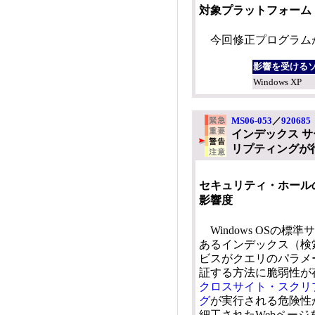
対象プラットフォーム
今回修正プログラム
影響を受ける
Windows XP
MS06-053
／
920685
インデックス 
リプティングが
セキュリティ・ホール
影響度
Windows OSの標
あるインデックス（検
ビスがクエリのパラメ
証する方法に脆弱性が
クロスサイト・スクリ
グ
が実行される危険性
細工されたWebページを