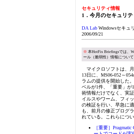
セキュリティ情報
1．今月のセキュリテ
DA Lab
Windowsセキ
2006/09/21
※
本HotFix Briefing
ール（脆弱性）情報について
マイクロソフトは、月例
13日に、MS06-052
ラムの提供を開始した
ベルが1件、「重要」が
術情報だけでなく、実
イルスやワーム、フィ
の検証を行い、早急に
も、前月の修正プログ
れている。これらにつ
［重要］Pragmatic 
ートでコードが実行さ