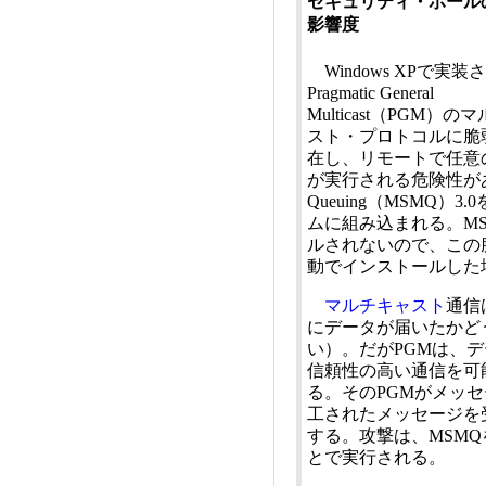
セキュリティ・ホール
影響度
Windows XPで実
Pragmatic General
Multicast（PGM）
スト・プロトコルに脆
在し、リモートで任意
が実行される危険性がある。P
Queuing（MSMQ
ムに組み込まれる。M
ルされないので、この脆
動でインストールした
マルチキャスト
通信
にデータが届いたかど
い）。だがPGMは、
信頼性の高い通信を可
る。そのPGMがメッ
工されたメッセージを
する。攻撃は、MSM
とで実行される。