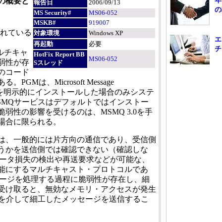
年
の概要と
報告日
2006/09/13
の
MS Security#
MS06-052
MSKB#
919007
装されている
対象環境
Windows XP
エ
再起動
必要
チ
のマルチキャ
HotFix Report BB
MS06-052
弱性が存
Sスレッド
のコード
GMは、Microsoft Message
）3.0を明示的にインストールした場合のみシステ
SMQサービスはデフォルトではインストー
弱性の影響を受けるのは、MSMQ 3.0を手
場合に限られる。
は、一般的には片方向の通信であり、受信側
うかを送信側では確認できない（確認しな
データ損失の検出や再送要求などが可能な、
能にするマルチキャスト・プロトコルであ
セージを処理する過程に脆弱性が存在し、細
受け取ると、無効なメモリ・アクセスが発生
Qを介して細工したメッセージを送信するこ