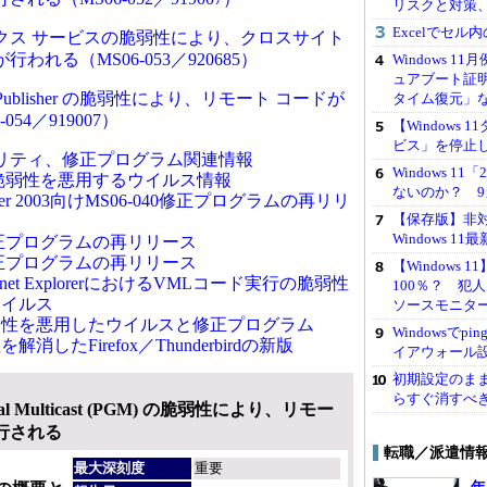
リスクと対策
Excelでセ
クス サービスの脆弱性により、クロスサイト
われる（MS06-053／920685）
Windows 1
ュアブート証
t Publisher の脆弱性により、リモート コードが
タイム復元」
54／919007）
【Windows
ビス」を停止
リティ、修正プログラム関連情報
Windows 
0の脆弱性を悪用するウイルス情報
ないのか？ 9
erver 2003向けMS06-040修正プログラムの再リリ
【保存版】非対応
Windows 
2修正プログラムの再リリース
9修正プログラムの再リリース
【Windows
 Internet ExplorerにおけるVMLコード実行の脆弱性
100％？ 犯
ウイルス
ソースモニタ
弱性を悪用したウイルスと修正プログラム
Windowsで
消したFirefox／Thunderbirdの新版
イアウォール
初期設定のままは
らすぐ消すべ
neral Multicast (PGM) の脆弱性により、リモー
行される
転職／派遣情
最大深刻度
重要