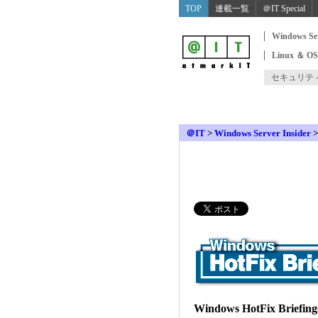
TOP
連載一覧
＠IT Special
Windows Se
Linux ＆ O
セキュリテ
＠IT
>
Windows Server Insider
Windows HotFix Briefi