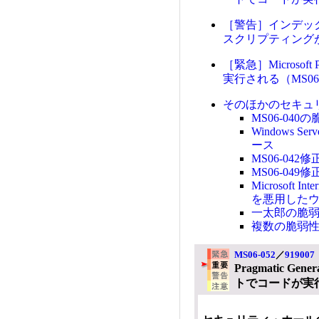
［警告］インデッ
スクリプティングが行
［緊急］Microsof
実行される（MS06-0
そのほかのセキュ
MS06-04
Windows S
ース
MS06-04
MS06-04
Microsoft
を悪用した
一太郎の脆
複数の脆弱性を解
MS06-052
／
919007
Pragmatic Ge
トでコードが実