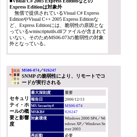
■Visual C# 2005 Express Editionなどの
Express Editionは対象外
無償で提供されているVisual C# Express
EditionやVisual C++ 2005 Express Editionな
ど、Express Editionには、脆弱性の原因とな
っているwmiscriptutils.dllファイルが含まれて
いない。そのためMS06-073の脆弱性の対象
外となっている。
MS06-074
／
926247
SNMP の脆弱性により、リモートでコ
ードが実行される
最大深刻度
重要
セキュリ
報告日
2006/12/13
ティ・ホ
MS Security#
MS06-074
ールの概
MSKB#
926247
要と影響
対象環境
Windows 2000 SP4／Wi
ndows XP／Windows Se
度
rver 2003
再起動
必要