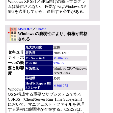
Windows XP SP1／SP1a向けの修正プログラ
ムは提供されない。必要ならばWindows XP
SP2を適用してから、適用する必要がある。
MS06-075
／
926255
Windows の脆弱性により、特権が昇格
される
最大深刻度
重要
セキュリ
報告日
2006/12/13
ティ・ホ
MS Security#
MS06-075
ールの概
MSKB#
926255
要と影響
対象環境
Windows XP／Windows
Server 2003
度
再起動
必要
HotFix Report BB
MS06-075
Sスレッド
Windows
OSを構成する重要なサブシステムである
CSRSS（Client/Server Run-Time Subsystem）
において、マニフェスト・ファイルを処理
する過程に脆弱性が存在する。CSRSSは、