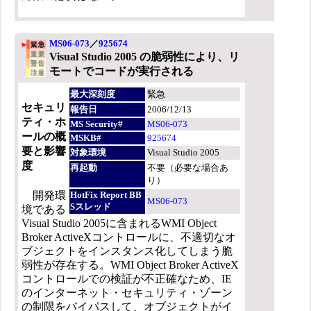
MS06-073
／
925674
Visual Studio 2005 の脆弱性により、リ
モートでコードが実行される
最大深刻度
緊急
セキュリ
報告日
2006/12/13
ティ・ホ
MS Security#
MS06-073
ールの概
MSKB#
925674
要と影響
対象環境
Visual Studio 2005
度
再起動
不要（必要な場合あ
り）
開発環
HotFix Report BB
MS06-073
Sスレッド
境である
Visual Studio 2005に含まれるWMI Object
Broker ActiveXコントロールに、不適切なオ
ブジェクトをインスタンス化してしまう脆
弱性が存在する。WMI Object Broker ActiveX
コントロールでの検証が不正確なため、IE
のインターネット・セキュリティ・ゾーン
の制限をバイパスして、オブジェクトがイ