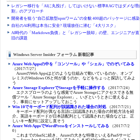
Windows Server Insider フォーラム 新着記事
Azure Web Appsの中を「コンソール」や「シェル」でのぞいてみる
（2017/7/27）
AzureのWeb Appsはどのような仕組みで動いているのか、オンプ
レミスのWindows OSと何が違うのか、などをちょっと探訪してみよ
う
Azure Storage ExplorerでStorageを手軽に操作する
（2017/7/24）
エクスプローラのような感覚でAzure Storageにアクセスできる無
償ツール「Azure Storage Explorer」。いざというときに使えるよ
う、事前にセットアップしておこう
Win 10でキーボード配列が誤認識された場合の対処
（2017/7/21）
キーボード配列が異なる言語に誤認識された場合の対処方法を紹
介。英語キーボードが日本語配列として認識された場合などは、正
しいキー配列に設定し直そう
Azure Web AppsでWordPressをインストールしてみる
（2017/7/2
0）
これまでのIaaSに続き、Azureの大きな特徴といえるPaaSサービ
ス、Azure App Serviceを試してみた！ まずはWordPressをインストー