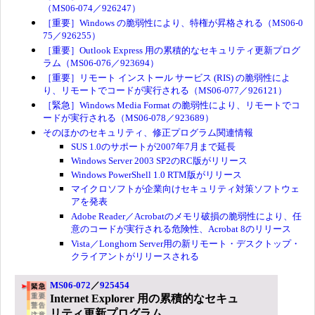
（MS06-074／926247）
［重要］Windows の脆弱性により、特権が昇格される（MS06-0
75／926255）
［重要］Outlook Express 用の累積的なセキュリティ更新プログ
ラム（MS06-076／923694）
［重要］リモート インストール サービス (RIS) の脆弱性によ
り、リモートでコードが実行される（MS06-077／926121）
［緊急］Windows Media Format の脆弱性により、リモートでコ
ードが実行される（MS06-078／923689）
そのほかのセキュリティ、修正プログラム関連情報
SUS 1.0のサポートが2007年7月まで延長
Windows Server 2003 SP2のRC版がリリース
Windows PowerShell 1.0 RTM版がリリース
マイクロソフトが企業向けセキュリティ対策ソフトウェ
アを発表
Adobe Reader／Acrobatのメモリ破損の脆弱性により、任
意のコードが実行される危険性、Acrobat 8のリリース
Vista／Longhorn Server用の新リモート・デスクトップ・
クライアントがリリースされる
MS06-072
／
925454
Internet Explorer 用の累積的なセキュ
リティ更新プログラム