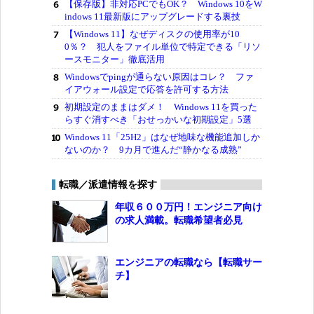
【保存版】非対応PCでもOK？ Windows 10をW
indows 11最新版にアップグレードする裏技
【Windows 11】なぜディスクの使用率が10
0％？ 犯人をファイル単位で特定できる「リソ
ースモニター」徹底活用
Windowsでpingが通らない原因はコレ？ ファ
イアウォール設定で応答を許可する方法
初期設定のままはダメ！ Windows 11を買った
らすぐ消すべき「おせっかいな初期設定」5選
Windows 11「25H2」はなぜ地味な機能追加しか
ないのか？ 9カ月で進んだ“静かなる成熟”
転職／派遣情報を探す
年収６００万円！エンジニア向け
の求人満載。転職希望者必見
エンジニアの転職なら【転職サー
チ】