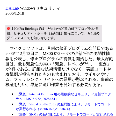
DA Lab
Windowsセキュリティ
2006/12/19
※
本HotFix Briefingsでは、Windows関連の修正プログラム情
報、セキュリティ・ホール（脆弱性）情報について、月1回の
ダイジェストでお知らせします。
マイクロソフトは、月例の修正プログラム公開日である
2006年12月13日に、MS06-072～078の合計7件の脆弱性情
報を公表し、修正プログラムの提供を開始した。最大深刻
度は、最も緊急性の高い「緊急」レベルが3件、「重要」
が4件である。詳細な技術情報だけでなく、実証コードや
攻撃例が報告されたものも含まれており、ウイルスやワー
ム、フィッシング・サイトへの悪用が懸念される。事前の
検証を行い、早急に適用作業を開始する必要がある。
［緊急］Internet Explorer 用の累積的なセキュリティ更新プログ
ラム（MS06-072／925454）
［緊急］Visual Studio 2005 の脆弱性により、リモートでコード
が実行される（MS06-073／925674）
［重要］SNMP の脆弱性により、リモートでコードが実行される