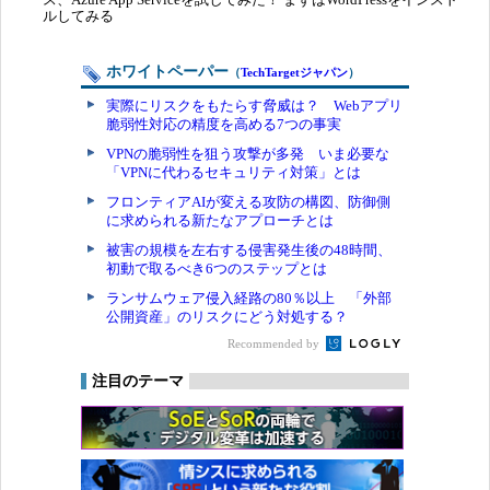
ルしてみる
ホワイトペーパー
（
TechTargetジャパン
）
実際にリスクをもたらす脅威は？ Webアプリ
脆弱性対応の精度を高める7つの事実
VPNの脆弱性を狙う攻撃が多発 いま必要な
「VPNに代わるセキュリティ対策」とは
フロンティアAIが変える攻防の構図、防御側
に求められる新たなアプローチとは
被害の規模を左右する侵害発生後の48時間、
初動で取るべき6つのステップとは
ランサムウェア侵入経路の80％以上 「外部
公開資産」のリスクにどう対処する？
Recommended by
注目のテーマ