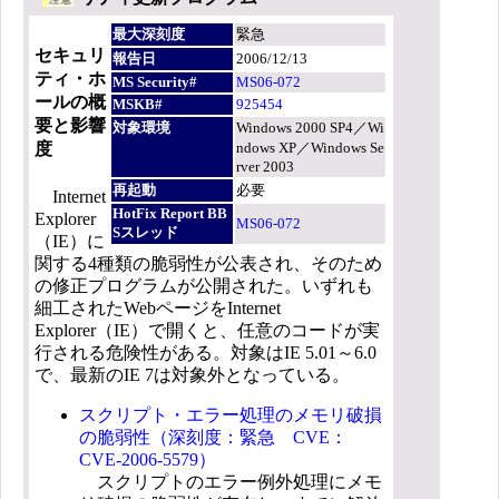
最大深刻度
緊急
セキュリ
報告日
2006/12/13
ティ・ホ
MS Security#
MS06-072
ールの概
MSKB#
925454
要と影響
対象環境
Windows 2000 SP4／Wi
ndows XP／Windows Se
度
rver 2003
再起動
必要
Internet
HotFix Report BB
Explorer
MS06-072
Sスレッド
（IE）に
関する4種類の脆弱性が公表され、そのため
の修正プログラムが公開された。いずれも
細工されたWebページをInternet
Explorer（IE）で開くと、任意のコードが実
行される危険性がある。対象はIE 5.01～6.0
で、最新のIE 7は対象外となっている。
スクリプト・エラー処理のメモリ破損
の脆弱性（深刻度：緊急 CVE：
CVE-2006-5579）
スクリプトのエラー例外処理にメモ