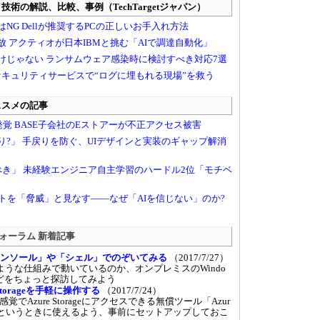
der フォーラム 新着記事
の中を「コンソール」や「シェル」でのぞいてみる
（2017/7/27）
はどのような仕組みで動いているのか、オンプレミスのWindo
などをちょっと探訪してみよう
erでStorageを手軽に操作する
（2017/7/24）
Azure Storageにアクセスできる無償ツール「Azur
rer」。いざというときに使えるよう、事前にセットアップしておこ