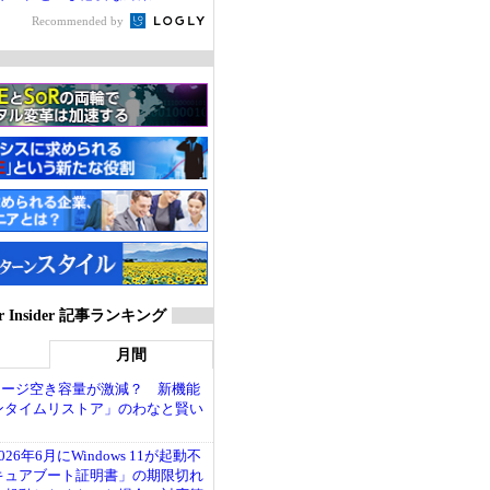
Recommended by
ver Insider 記事ランキング
月間
トレージ空き容量が激減？ 新機能
ンタイムリストア」のわなと賢い
26年6月にWindows 11が起動不
キュアブート証明書」の期限切れ