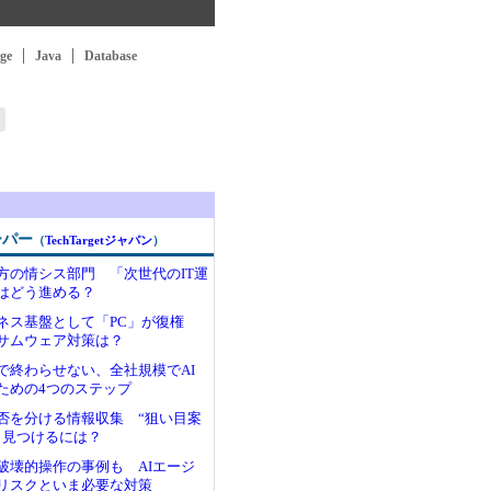
ge
Java
Database
ーパー
（
TechTargetジャパン
）
方の情シス部門 「次世代のIT運
はどう進める？
ジネス基盤として「PC」が復権
サムウェア対策は？
けで終わらせない、全社規模でAI
ための4つのステップ
否を分ける情報収集 “狙い目案
く見つけるには？
る破壊的操作の事例も AIエージ
リスクといま必要な対策