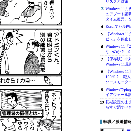
リスクと対策
Windows 1
ュアブート証
タイム復元」
Excelでセ
【Windows
ビス」を停止
Windows 
ないのか？ 9
【保存版】非対応
Windows 
【Windows
100％？ 犯
ソースモニタ
Windowsで
イアウォール
初期設定のままは
らすぐ消すべ
転職／派遣情