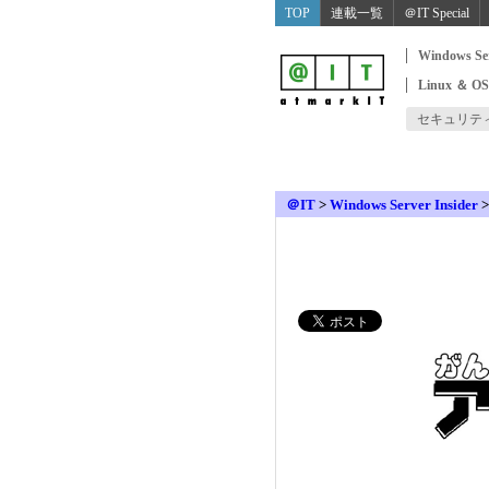
TOP
連載一覧
＠IT Special
Windows Se
Linux ＆ O
セキュリテ
＠IT
>
Windows Server Insider