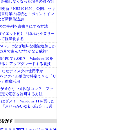
、起動しなくなった場合の対応策
1月例更新「KB5101650」公開、セキ
明書対策の継続と「ポイントイン
など新機能追加
ル内の文字列を縦書きにする方法
 11ダイエット術】「隠れた不要サー
して軽量化する
11「25H2」はなぜ地味な機能追加しか
カ月で進んだ“静かなる成熟”
PCでもOK？ Windows 10を
11最新版にアップグレードする裏技
 11】なぜディスクの使用率が
人をファイル単位で特定できる「リ
ー」徹底活用
pingが通らない原因はコレ？ ファ
設定で応答を許可する方法
ダメ！ Windows 11を買った
き「おせっかいな初期設定」5選
報を探す