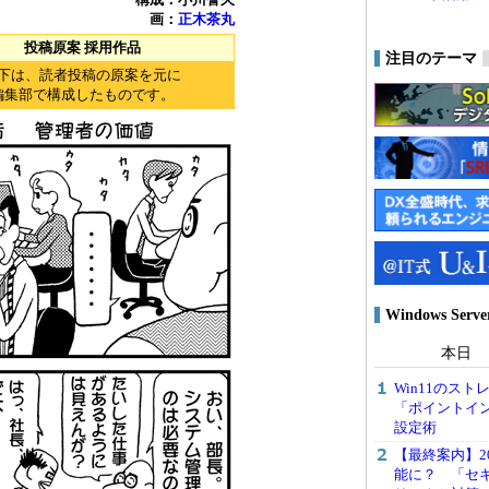
画：
正木茶丸
投稿原案 採用作品
注目のテーマ
下は、読者投稿の原案を元に
編集部で構成したものです。
Windows Ser
本日
Win11のス
「ポイントイ
設定術
【最終案内】20
能に？ 「セ