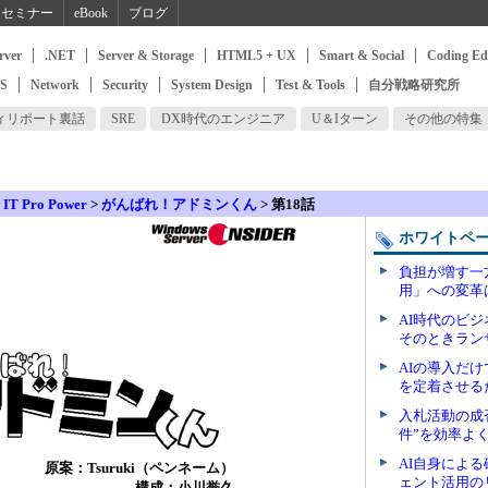
セミナー
eBook
ブログ
rver
.NET
Server & Storage
HTML5 + UX
Smart & Social
Coding Ed
SS
Network
Security
System Design
Test & Tools
自分戦略研究所
ィリポート裏話
SRE
DX時代のエンジニア
U＆Iターン
その他の特集
>
IT Pro Power
>
がんばれ！アドミンくん
> 第18話
ホワイトペ
負担が増す一
用」への変革
AI時代のビ
そのときラン
AIの導入だ
を定着させる
入札活動の成
件”を効率よ
AI自身によ
原案：Tsuruki（ペンネーム）
ェント活用の
構成：小川誉久