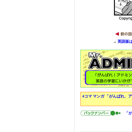
→
英語版
4コマ マンガ 「がんばれ、
「