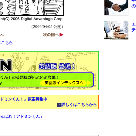
年
の
エ
（2006/04/05 公開）
チ
はこちら
アドミンくん！」原案募集中
詳しくはこちらから
がんばれ！アドミンくん」