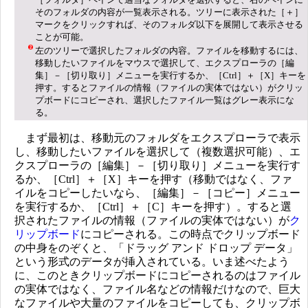
そのフォルダの内容が一覧表示される。ツリーに表示された［＋］
マークをクリックすれば、そのフォルダ以下を展開して表示させる
ことが可能。
左のツリーで選択したフォルダの内容。ファイルを移動するには、
移動したいファイルをマウスで選択して、エクスプローラの［編
集］－［切り取り］メニューを実行するか、［Ctrl］＋［X］キーを
押す。するとファイルの情報（ファイルの実体ではない）がクリッ
プボードにコピーされ、選択したファイル一覧はグレー表示にな
る。
まず最初は、移動元のフォルダをエクスプローラで表示
し、移動したいファイルを選択して（複数選択可能）、エ
クスプローラの［編集］－［切り取り］メニューを実行す
るか、［Ctrl］＋［X］キーを押す（移動ではなく、ファ
イルをコピーしたいなら、［編集］－［コピー］メニュー
を実行するか、［Ctrl］＋［C］キーを押す）。すると選
択されたファイルの情報（ファイルの実体ではない）が
ク
リップボード
にコピーされる。この時点でクリップボード
の中身をのぞくと、「ドラッグ アンド ドロップ データ」
という形式のデータが挿入されている。いま述べたよう
に、このときクリップボードにコピーされるのはファイル
の実体ではなく、ファイル名などの情報だけなので、巨大
なファイルや大量のファイルをコピーしても、クリップボ