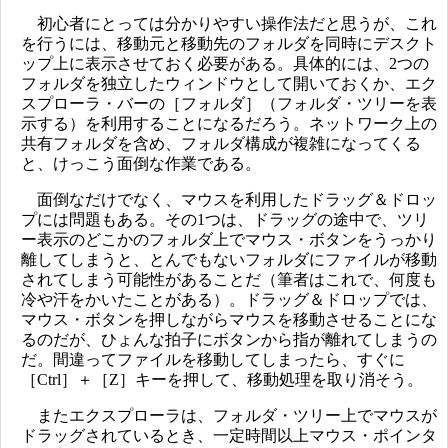
初心者にとっては分かりやすい操作法だと思うが、これ
を行うには、移動元と移動先のフォルダを同時にデスクト
ップ上に表示させておく必要がある。具体的には、2つの
フォルダを独立したウィンドウとして開いておくか、エク
スプローラ・バーの［フォルダ］（フォルダ・ツリーを表
示する）を利用することになるだろう。ネットワーク上の
共有フォルダを含め、フォルダ構成が複雑になってくる
と、けっこう面倒な作業である。
面倒なだけでなく、マウスを利用したドラッグ＆ドロッ
プには問題もある。その1つは、ドラッグの途中で、ツリ
ー表示のどこかのフォルダ上でマウス・ボタンをうっかり
離してしまうと、とんでもないフォルダにファイルが移動
されてしまう可能性があることだ（筆者はこれで、何度も
冷や汗をかいたことがある）。ドラッグ＆ドロップでは、
マウス・ボタンを押しながらマウスを移動させることにな
るのだが、ひょんな拍子にボタンから指が離れてしまうの
だ。間違ってファイルを移動してしまったら、すぐに
［Ctrl］＋［Z］キーを押して、移動処理を取り消そう。
またエクスプローラは、フォルダ・ツリー上でマウスが
ドラッグされているとき、一定時間以上マウス・ポインタ