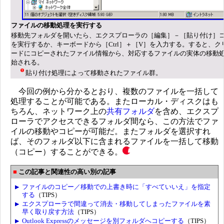
ファイルの移動処理を実行する
移動先フォルダを開いたら、エクスプローラの［編集］－［貼り付け］
を実行するか、キーボードから［Ctrl］＋［V］を入力する。すると、ク
ードにコピーされたファイル情報から、対応するファイルの実体の移動
始される。
貼り付け処理によって移動されたファイル群。
今回の例から分かるとおり、複数のファイルを一括して
処理することが可能である。またローカル・ディスクはも
ちろん、ネットワーク上の
共有フォルダ
を含め、エクスプ
ローラでアクセスできるフォルダ間なら、この方法でファ
イルの移動やコピーが可能だ。またフォルダを選択すれ
ば、そのフォルダ以下に含まれるファイルを一括して移動
（コピー）することができる。
この記事と関連性の高い別の記事
ファイルのコピー／移動での上書き時に「すべていいえ」を指定
する
（TIPS）
エクスプローラで間違って消去・移動してしまったファイルを素
早く取り戻す方法
（TIPS）
Outlook Expressのメッセージを別フォルダへコピーする
（TIPS）