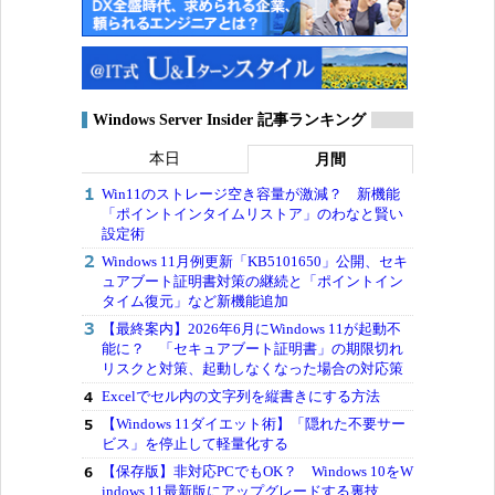
Windows Server Insider 記事ランキング
本日
月間
Win11のストレージ空き容量が激減？ 新機能
「ポイントインタイムリストア」のわなと賢い
設定術
Windows 11月例更新「KB5101650」公開、セキ
ュアブート証明書対策の継続と「ポイントイン
タイム復元」など新機能追加
【最終案内】2026年6月にWindows 11が起動不
能に？ 「セキュアブート証明書」の期限切れ
リスクと対策、起動しなくなった場合の対応策
Excelでセル内の文字列を縦書きにする方法
【Windows 11ダイエット術】「隠れた不要サー
ビス」を停止して軽量化する
【保存版】非対応PCでもOK？ Windows 10をW
indows 11最新版にアップグレードする裏技