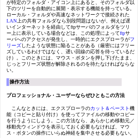
が特定のフォルダ・アイコン上にあると、そのフォルダ以
下のツリーを自動的に展開・表示する機能を持っている。
ローカル・フォルダや高速なネットワークで接続された
LAN
上の共有フォルダなら別段問題はないが、例えば遅
いインターネットを経由してftpサーバのフォルダをツリ
ー上に表示している場合などは、この処理によって
ftp
サ
ーバへのアクセスが発生し、一時的にエクスプローラが
フ
リーズ
したような状態に陥ることがある（厳密にはフリー
ズしているわけではなく、遅い回線の応答を待っているだ
け）。このときには、マウス・ボタンを押し下げたまま、
じっとフリーズ状態が解除されるのを待たなければならな
い。
操作方法
プロフェッショナル・ユーザーならぜひともこの方法
こんなときには、エクスプローラの
カット＆ペースト
機
能（コピーと貼り付け）を使ってファイルの移動やコピー
を行うようにしよう。この方法なら、あらかじめ移動元／
移動先ウィンドウを表示しておく必要もなければ、マウ
ス・ボタンの操作にいらぬ神経を集中させる必要もない。