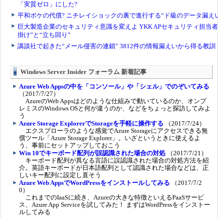
Windows Server Insider フォーラム 新着記事
Azure Web Appsの中を「コンソール」や「シェル」でのぞいてみる
（2017/7/27）
AzureのWeb Appsはどのような仕組みで動いているのか、オンプ
レミスのWindows OSと何が違うのか、などをちょっと探訪してみよ
う
Azure Storage ExplorerでStorageを手軽に操作する
（2017/7/24）
エクスプローラのような感覚でAzure Storageにアクセスできる無
償ツール「Azure Storage Explorer」。いざというときに使えるよ
う、事前にセットアップしておこう
Win 10でキーボード配列が誤認識された場合の対処
（2017/7/21）
キーボード配列が異なる言語に誤認識された場合の対処方法を紹
介。英語キーボードが日本語配列として認識された場合などは、正
しいキー配列に設定し直そう
Azure Web AppsでWordPressをインストールしてみる
（2017/7/2
0）
これまでのIaaSに続き、Azureの大きな特徴といえるPaaSサービ
ス、Azure App Serviceを試してみた！ まずはWordPressをインストー
ルしてみる