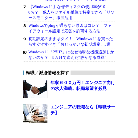
【Windows 11】なぜディスクの使用率が10
0％？ 犯人をファイル単位で特定できる「リソ
ースモニター」徹底活用
Windowsでpingが通らない原因はコレ？ ファ
イアウォール設定で応答を許可する方法
初期設定のままはダメ！ Windows 11を買った
らすぐ消すべき「おせっかいな初期設定」5選
Windows 11「25H2」はなぜ地味な機能追加しか
ないのか？ 9カ月で進んだ“静かなる成熟”
転職／派遣情報を探す
年収６００万円！エンジニア向け
の求人満載。転職希望者必見
エンジニアの転職なら【転職サー
チ】