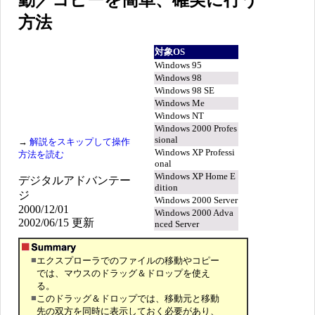
動／コピーを簡単、確実に行う
方法
対象OS
Windows 95
Windows 98
Windows 98 SE
Windows Me
Windows NT
Windows 2000 Profes
sional
→
解説をスキップして操作
Windows XP Professi
方法を読む
onal
Windows XP Home E
デジタルアドバンテー
dition
ジ
Windows 2000 Server
2000/12/01
Windows 2000 Adva
2002/06/15 更新
nced Server
■
エクスプローラでのファイルの移動やコピー
では、マウスのドラッグ＆ドロップを使え
る。
■
このドラッグ＆ドロップでは、移動元と移動
先の双方を同時に表示しておく必要があり、