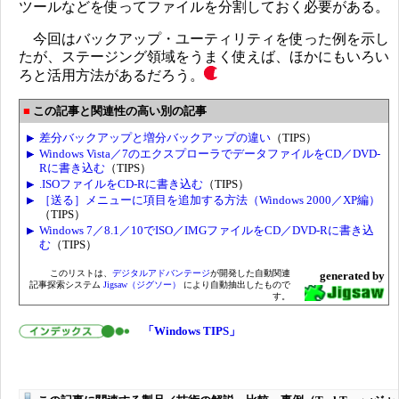
ツールなどを使ってファイルを分割しておく必要がある。
今回はバックアップ・ユーティリティを使った例を示し
たが、ステージング領域をうまく使えば、ほかにもいろい
ろと活用方法があるだろう。
この記事と関連性の高い別の記事
差分バックアップと増分バックアップの違い
（TIPS）
Windows Vista／7のエクスプローラでデータファイルをCD／DVD-
Rに書き込む
（TIPS）
.ISOファイルをCD-Rに書き込む
（TIPS）
［送る］メニューに項目を追加する方法（Windows 2000／XP編）
（TIPS）
Windows 7／8.1／10でISO／IMGファイルをCD／DVD-Rに書き込
む
（TIPS）
このリストは、
デジタルアドバンテージ
が開発した自動関連
generated by
記事探索システム
Jigsaw（ジグソー）
により自動抽出したもので
す。
「Windows TIPS」