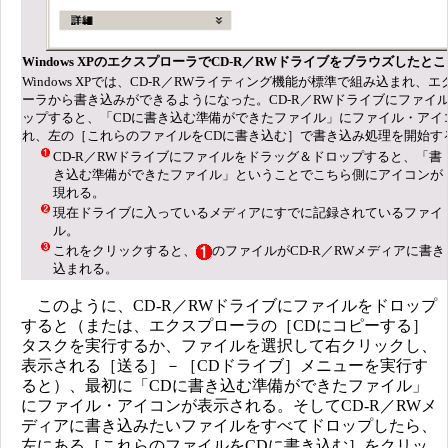
Windows XPのエクスプローラでCD-R／RWドライブをブラウズしたと
Windows XPでは、CD-R／RWライティング機能が標準で組み込まれ、
ーラから書き込みができるようになった。CD-R／RWドライブにファイ
ップすると、「CDに書き込む準備ができたファイル」にファイル・アイ
れ、左の［これらのファイルをCDに書き込む］で書き込み処理を開始す
CD-R／RWドライブにファイルをドラッグ＆ドロップすると、「書
き込む準備ができたファイル」ということでこちら側にアイコンが
現れる。
現在ドライブに入っているメディアにすでに記録されているファイ
ル。
これをクリックすると、
のファイルがCD-R／RWメディアに書き
込まれる。
このように、CD-R／RWドライブにファイルをドロップ
すると（または、エクスプローラの［CDにコピーする］
タスクを実行するか、ファイルを選択して右クリックし、
表示される［送る］－［CDドライブ］メニューを実行す
ると）、最初に「CDに書き込む準備ができたファイル」
にファイル・アイコンが表示される。そしてCD-R／RWメ
ディアに書き込みたいファイルをすべてドロップしたら、
左にある［これらのファイルをCDに書き込む］をクリッ