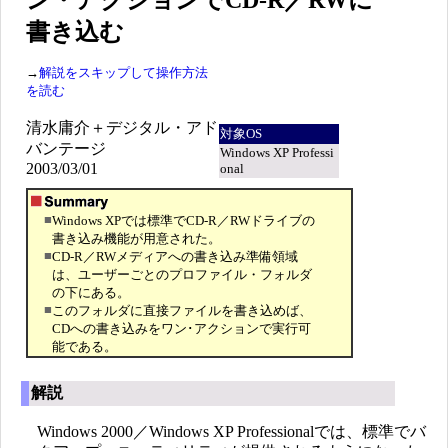
ン・アクションでCD-R／RWに
書き込む
→
解説をスキップして操作方法
を読む
清水庸介＋デジタル・アド
対象OS
バンテージ
Windows XP Professi
2003/03/01
onal
■
Windows XPでは標準でCD-R／RWドライブの
書き込み機能が用意された。
■
CD-R／RWメディアへの書き込み準備領域
は、ユーザーごとのプロファイル・フォルダ
の下にある。
■
このフォルダに直接ファイルを書き込めば、
CDへの書き込みをワン･アクションで実行可
能である。
解説
Windows 2000／Windows XP Professionalでは、標準でバ