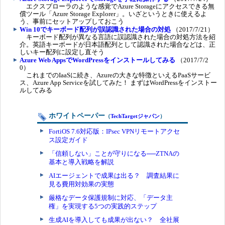
エクスプローラのような感覚でAzure Storageにアクセスできる無
償ツール「Azure Storage Explorer」。いざというときに使えるよ
う、事前にセットアップしておこう
Win 10でキーボード配列が誤認識された場合の対処
（2017/7/21）
キーボード配列が異なる言語に誤認識された場合の対処方法を紹
介。英語キーボードが日本語配列として認識された場合などは、正
しいキー配列に設定し直そう
Azure Web AppsでWordPressをインストールしてみる
（2017/7/2
0）
これまでのIaaSに続き、Azureの大きな特徴といえるPaaSサービ
ス、Azure App Serviceを試してみた！ まずはWordPressをインストー
ルしてみる
ホワイトペーパー
（
TechTargetジャパン
）
FortiOS 7.6対応版：IPsec VPNリモートアクセ
ス設定ガイド
「信頼しない」ことが守りになる──ZTNAの
基本と導入戦略を解説
AIエージェントで成果は出る？ 調査結果に
見る費用対効果の実態
厳格なデータ保護規制に対応、「データ主
権」を実現する5つの実践的ステップ
生成AIを導入しても成果が出ない？ 全社展