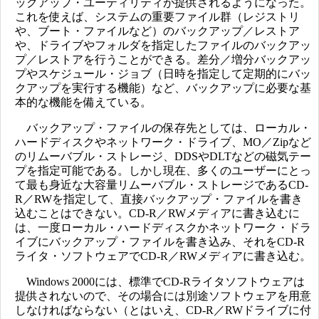
ックアップ・ユーティリティが提供されるようになった。
これを使えば、システムの重要ファイル群（レジストリ
や、ブート・ファイルなど）のバックアップ／レストア
や、ドライブやフォルダを指定したファイルのバックアッ
プ／レストアを行うことができる。差分／増分バックアッ
プやスケジュール・ジョブ（日時を指定して定期的にバッ
クアップを実行する機能）など、バックアップに必要な基
本的な機能を備えている。
バックアップ・ファイルの保存先としては、ローカル・
ハードディスクやネットワーク・ドライブ、MO／Zipなど
のリムーバブル・ストレージ、DDSやDLTなどの磁気テー
プを指定可能である。しかし現在、多くのユーザーにとっ
て最も身近な大容量リムーバブル・ストレージであるCD-
R／RWを指定して、直接バックアップ・ファイルを書き
込むことはできない。CD-R／RWメディアに書き込むに
は、一度ローカル・ハードディスクかネットワーク・ドラ
イブにバックアップ・ファイルを書き込み、それをCD-R
ライタ・ソフトウェアでCD-R／RWメディアに書き込む。
Windows 2000には、標準でCD-Rライタソフトウェアは
提供されないので、その場合には別途ソフトウェアを用意
しなければならない（とはいえ、CD-R／RWドライブに付