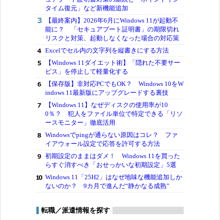
タイム復元」など新機能追加
【最終案内】2026年6月にWindows 11が起動不
能に？ 「セキュアブート証明書」の期限切れ
リスクと対策、起動しなくなった場合の対応策
Excelでセル内の文字列を縦書きにする方法
【Windows 11ダイエット術】「隠れた不要サー
ビス」を停止して軽量化する
【保存版】非対応PCでもOK？ Windows 10をW
indows 11最新版にアップグレードする裏技
【Windows 11】なぜディスクの使用率が10
0％？ 犯人をファイル単位で特定できる「リソ
ースモニター」徹底活用
Windowsでpingが通らない原因はコレ？ ファ
イアウォール設定で応答を許可する方法
初期設定のままはダメ！ Windows 11を買った
らすぐ消すべき「おせっかいな初期設定」5選
Windows 11「25H2」はなぜ地味な機能追加しか
ないのか？ 9カ月で進んだ“静かなる成熟”
転職／派遣情報を探す