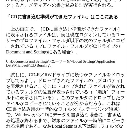
クすると、メディアへの書き込み処理が実行される。
「CDに書き込む準備ができたファイル」はここにある
上の画面で、［CDに書き込む準備ができたファイル］
に表示されるファイルは、実は現在ログオンしているユー
ザーのプロファイル・フォルダ以下の次のフォルダにコピ
ーされている（プロファイル・フォルダがC:ドライブの
Document and Settingsにある場合）。
C:\Documents and Settings\<ユーザー名>\Local Settings\Application
Data\Microsoft\CD Burning\
試しに、CD-R／RWドライブに幾つかファイルをドロッ
プしてみよう。ドロップされたファイルの［プロパティ］
を表示させると、そこにドロップされたファイルが置かれ
ているフォルダの位置が表示されている（［場所］フィー
ルドに表示されている）。このフォルダにドロップしたフ
ァイルがコピーされていることが分かるだろう。これは
CD書き込み用の一時的なフォルダ（ステージング領域）
で、WindowsからCDにデータを書き込む場合に、書き込
み処理が終わるまで、対象のファイルが一時的にコピーさ
れる場所である。なおLocal Settings以下は隠しフォルダな