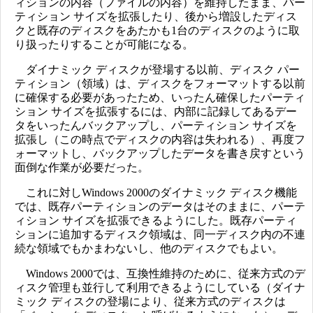
ィションの内容（ファイルの内容）を維持したまま、パー
ティション サイズを拡張したり、後から増設したディス
クと既存のディスクをあたかも1台のディスクのように取
り扱ったりすることが可能になる。
ダイナミック ディスクが登場する以前、ディスク パー
ティション（領域）は、ディスクをフォーマットする以前
に確保する必要があったため、いったん確保したパーティ
ション サイズを拡張するには、内部に記録してあるデー
タをいったんバックアップし、パーティション サイズを
拡張し（この時点でディスクの内容は失われる）、再度フ
ォーマットし、バックアップしたデータを書き戻すという
面倒な作業が必要だった。
これに対しWindows 2000のダイナミック ディスク機能
では、既存パーティションのデータはそのままに、パーテ
ィション サイズを拡張できるようにした。既存パーティ
ションに追加するディスク領域は、同一ディスク内の不連
続な領域でもかまわないし、他のディスクでもよい。
Windows 2000では、互換性維持のために、従来方式のデ
ィスク管理も並行して利用できるようにしている（ダイナ
ミック ディスクの登場により、従来方式のディスクは