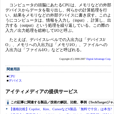
コンピュータの頭脳にあたるCPUは、メモリなどの外部
デバイスからデータを取り出し、何らかの計算処理を行
い、結果をメモリなどの外部デバイスに書き戻す。このよ
うにコンピュータは、情報を入力し（input）、計算し、出
力する（output）という処理を繰り返している。この際の
入力／出力処理を総称してI/Oと呼ぶ。
たとえば、デバイスレベルでの入出力は「デバイスI/
O」、メモリへの入出力は「メモリI/O」、ファイルへの
入出力は「ファイルI/O」などと呼ばれる。
Copyright (C) 2000-2007
Digital Advantage Corp.
関連用語
■
CPU
■
デバイス
アイティメディアの提供サービス