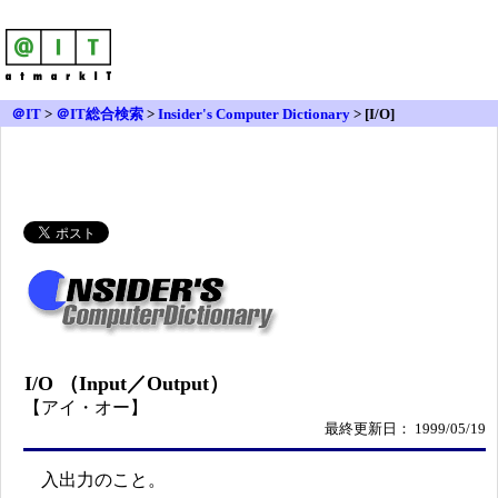
＠IT
>
＠IT総合検索
>
Insider's Computer Dictionary
> [I/O]
I/O （Input／Output）
【アイ・オー】
最終更新日： 1999/05/19
入出力のこと。