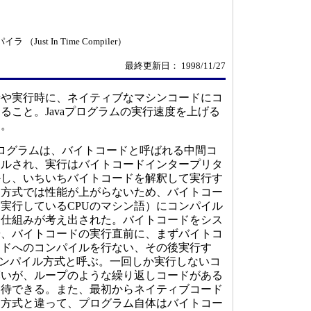
】
ust In Time Compiler）
最終更新日： 1998/11/27
や実行時に、ネイティブなマシンコードにコ
ること。Javaプログラムの実行速度を上げる
る。
aプログラムは、バイトコードと呼ばれる中間コ
イルされ、実行はバイトコードインタープリタ
かし、いちいちバイトコードを解釈して実行す
タ方式では性能が上がらないため、バイトコー
実行しているCPUのマシン語）にコンパイル
う仕組みが考え出された。バイトコードをシス
や、バイトコードの実行直前に、まずバイトコ
ードへのコンパイルを行ない、その後実行す
Timeコンパイル方式と呼ぶ。一回しか実行しないコ
薄いが、ループのような繰り返しコードがある
期待できる。また、最初からネイティブコード
う方式と違って、プログラム自体はバイトコー