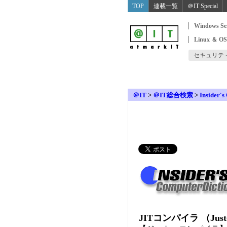
TOP
連載一覧
＠IT Special
Windows Se
Linux ＆ O
セキュリテ
＠IT
>
＠IT総合検索
>
Insider's
JITコンパイラ （Just-I