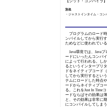
【ジット・コンパイラ
別名
・
ジャストインタイム・コンパイラ （J
プログラムのロード時
ンパイルしてから実行す
ためなどに使われてい
Java環境では、Jav
ードにいったんコンパ
によって行われる。し
るというインタープリ
ドをネイティブコード（
してから実行するとい
テムにロードした時点
ードからネイティブコ
る。これをJust In 
ードならばその効果は
と、その効果は非常に
にコンパイルしてしま