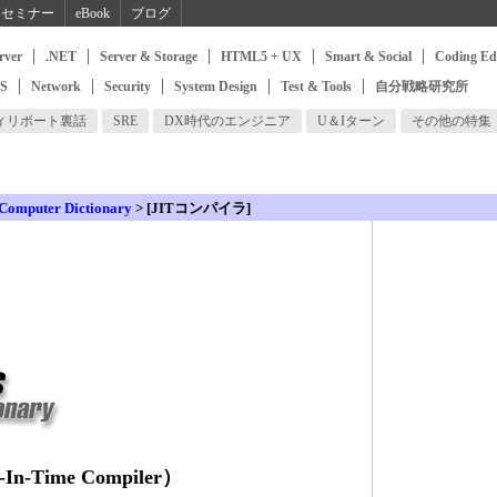
セミナー
eBook
ブログ
rver
.NET
Server & Storage
HTML5 + UX
Smart & Social
Coding Ed
SS
Network
Security
System Design
Test & Tools
自分戦略研究所
ィリポート裏話
SRE
DX時代のエンジニア
U＆Iターン
その他の特集
 Computer Dictionary
> [JITコンパイラ]
n-Time Compiler）