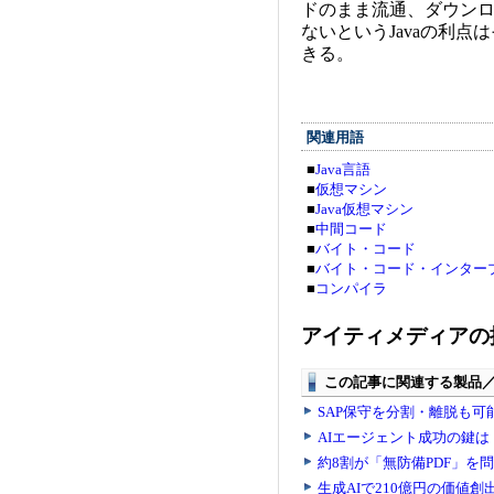
ドのまま流通、ダウン
ないというJavaの利
きる。
関連用語
■
Java言語
■
仮想マシン
■
Java仮想マシン
■
中間コード
■
バイト・コード
■
バイト・コード・インター
■
コンパイラ
アイティメディアの