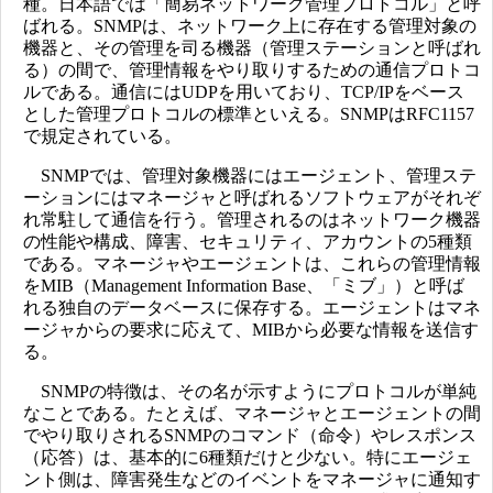
種。日本語では「簡易ネットワーク管理プロトコル」と呼
ばれる。SNMPは、ネットワーク上に存在する管理対象の
機器と、その管理を司る機器（管理ステーションと呼ばれ
る）の間で、管理情報をやり取りするための通信プロトコ
ルである。通信にはUDPを用いており、TCP/IPをベース
とした管理プロトコルの標準といえる。SNMPはRFC1157
で規定されている。
SNMPでは、管理対象機器にはエージェント、管理ステ
ーションにはマネージャと呼ばれるソフトウェアがそれぞ
れ常駐して通信を行う。管理されるのはネットワーク機器
の性能や構成、障害、セキュリティ、アカウントの5種類
である。マネージャやエージェントは、これらの管理情報
をMIB（Management Information Base、「ミブ」）と呼ば
れる独自のデータベースに保存する。エージェントはマネ
ージャからの要求に応えて、MIBから必要な情報を送信す
る。
SNMPの特徴は、その名が示すようにプロトコルが単純
なことである。たとえば、マネージャとエージェントの間
でやり取りされるSNMPのコマンド（命令）やレスポンス
（応答）は、基本的に6種類だけと少ない。特にエージェ
ント側は、障害発生などのイベントをマネージャに通知す