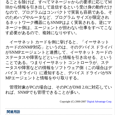
ることを除けば、すべてマネージャからの要求に応じてM
IBから情報を引き出して送信するという受け身の動作だけ
なので、プログラムはコンパクトで実装も容易である。そ
のためハブやルータなど、プログラム サイズが限定され
るネットワーク機器にもSNMPはよく実装される。逆にマ
ネージャ側は、エージェントが担わない仕事をすべてこな
す必要があるので、複雑になりやすい。
イーサネット カードを例に挙げると、「イーサネット
カードのSNMP対応」というのは、そのデバイス ドライバ
がSNMPエージェントと連携して、イーサネット カードの
ステータスや障害などといった情報を引き出せる、という
ことである。つまりイーサネット コントローラが、ステ
ータスや障害などの情報をソフトウェア側（この場合はデ
バイス ドライバ）に通知すると、デバイス ドライバがSN
MPエージェントと情報をやり取りする。
管理対象がPCの場合は、そのPCがDMI 2.0に対応してい
れば、SNMPでも管理できることが多い。
Copyright (C) 2000-2007
Digital Advantage Corp.
関連用語