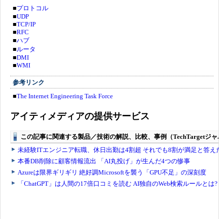
■
プロトコル
■
UDP
■
TCP/IP
■
RFC
■
ハブ
■
ルータ
■
DMI
■
WMI
参考リンク
■
The Internet Engineering Task Force
アイティメディアの提供サービス