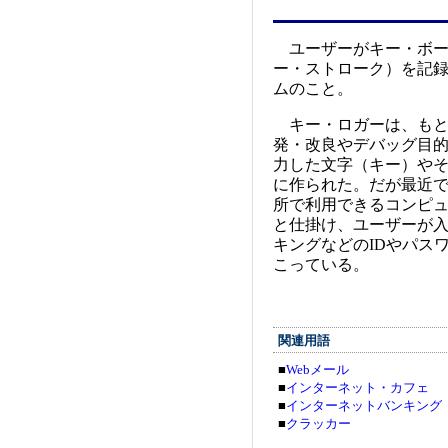
ユーザーがキー・ボー
ー・ストローク）を記
ムのこと。
キー・ロガーは、もと
発・改良やデバッグ目
力した文字（キー）や
に作られた。だが最近
所で利用できるコンピ
と仕掛け、ユーザーが入
キングなどのIDやパス
こっている。
関連用語
■
Webメール
■
インターネット・カフェ
■
インターネットバンキング
■
クラッカー