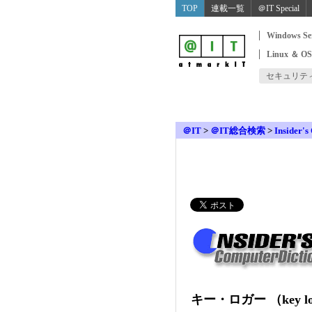
TOP
連載一覧
＠IT Special
Windows Se
Linux ＆ O
セキュリテ
＠IT
>
＠IT総合検索
>
Insider's
キー・ロガー （key lo