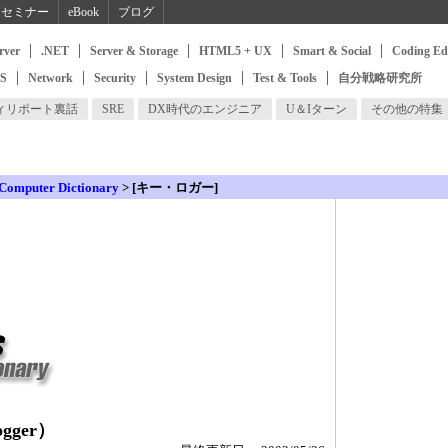
セミナー
eBook
ブログ
rver
.NET
Server & Storage
HTML5 + UX
Smart & Social
Coding Ed
SS
Network
Security
System Design
Test & Tools
自分戦略研究所
ィリポート裏話
SRE
DX時代のエンジニア
U＆Iターン
その他の特集
 Computer Dictionary
> [キー・ロガー]
gger）