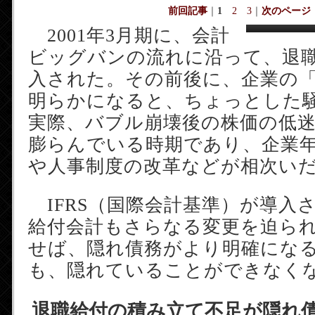
前回記事
｜
1
2
3
｜
次のページ
2001年3月期に、会計
ビッグバンの流れに沿って、退
入された。その前後に、企業の
明らかになると、ちょっとした
実際、バブル崩壊後の株価の低
膨らんでいる時期であり、企業
や人事制度の改革などが相次い
IFRS（国際会計基準）が導入
給付会計もさらなる変更を迫ら
せば、隠れ債務がより明確にな
も、隠れていることができなく
退職給付の積み立て不足が隠れ