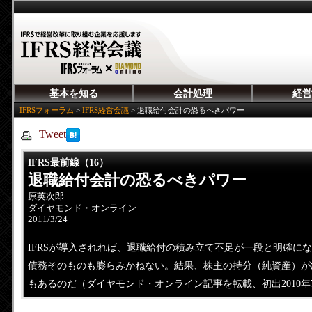
基本を知る
会計処理
経営
IFRSフォーラム
>
IFRS経営会議
>
退職給付会計の恐るべきパワー
Tweet
IFRS最前線（16）
退職給付会計の恐るべきパワー
原英次郎
ダイヤモンド・オンライン
2011/3/24
IFRSが導入されれば、退職給付の積み立て不足が一段と明確に
債務そのものも膨らみかねない。結果、株主の持分（純資産）が
もあるのだ（ダイヤモンド・オンライン記事を転載、初出2010年