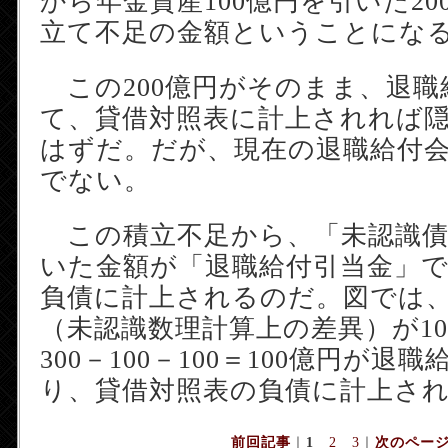
から年金資産100億円を引いた2
立て不足の金額ということにな
この200億円がそのまま、退職
て、貸借対照表に計上されれば
はずだ。だが、現在の退職給付
でない。
この積立不足から、「未認識債
いた金額が「退職給付引当金」
負債に計上されるのだ。図では
（未認識数理計算上の差異）が1
300－100－100＝100億円が退
り、貸借対照表の負債に計上さ
前回記事
｜
1
2
3
｜
次のペー