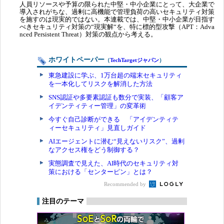
人員リソースや予算の限られた中堅・中小企業にとって、大企業で
導入されがちな、過剰に高機能で管理負荷の高いセキュリティ対策
を施すのは現実的ではない。本連載では、中堅・中小企業が目指す
べきセキュリティ対策の“現実解“を、特に標的型攻撃（APT：Adva
nced Persistent Threat）対策の観点から考える。
ホワイトペーパー
（
TechTargetジャパン
）
東急建設に学ぶ、1万台超の端末セキュリティ
を一本化してリスクを解消した方法
SNS認証や多要素認証も数分で実装、「顧客ア
イデンティティー管理」の変革術
今すぐ自己診断ができる 「アイデンティテ
ィーセキュリティ」見直しガイド
AIエージェントに潜む“見えないリスク”、過剰
なアクセス権をどう制御する？
実態調査で見えた、AI時代のセキュリティ対
策における「センターピン」とは？
Recommended by
注目のテーマ