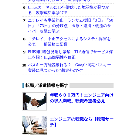
Linuxカーネルに15年潜伏した脆弱性が見つか
る 攻撃成功率は97％
ニチレイも事業停止 ランサム復旧「3日」「50
日」「73日」の分岐点 医療・港湾・物流のサ
イバー攻撃に学ぶ
ニチレイ、不正アクセスによるシステム障害を
公表 一部業務に影響
PHP利用者は見逃し厳禁 TLS通信でサービス停
止を招くHigh脆弱性を修正
パスキー万能説破れる？ Google同期パスキー
実装に見つかった“想定外の穴”
転職／派遣情報を探す
年収６００万円！エンジニア向け
の求人満載。転職希望者必見
エンジニアの転職なら【転職サー
チ】