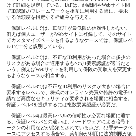
けて詳細を規定している。IAFは、組織間やWebサイト間
でID認証のフレームワークを相互に利用する際に、要求
する信頼度を指定する枠組みを与える。
保証レベル1では、ID認証が最低限の信頼性しかない。
例えば個人ユーザーがWebサイトに登録して、そのサイト
でカスタマイズページを作るようなケースでは、保証レベ
ル1で十分と説明している。
保証レベル2では、不正なID利用があった場合に多少の
リスクがある場合に適用するもので1要素認証が適当だと
いう。例えばWebサイトを利用して保険の受取人を変更す
るようなケースが相当する。
保証レベル3では不正なID利用のリスクが大きい場合に
要求するレベルで、株式のオンライン売買や特許の電子申
請など高度なセキュリティが要求される場面に相当する。
保証レベル3を提供するには複数要素認証が必要だ。
保証レベル4は最高レベルの信頼性が必要な場面に適す
る。保証レベル3との違いは、ハードウェアによる暗号ト
ークンの利用などが必須とされている点だ。犯罪データベ
ースにアクセスする場合や、薬剤師が利用に法的制限があ