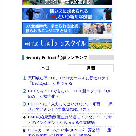
Security & Trust 記事ランキング
本日
月間
悪用成功率99％、Linuxカーネルに新ゼロデイ
「Bad Epoll」が見つかる
GETでもPOSTでもない HTTP新メソッド「QU
ERY」が標準化へ
ChatGPTに「入力してはいけない」5項目――押
さえておきたい“生成AIのNGリスト”
GMOの在宅勤務廃止は間違っていない？ ワサ
ビのインシデントから考える企業防衛
Linuxカーネルで432件のCVEが一斉公開 「重
要な脆弱性だけ直す」運用は限界か