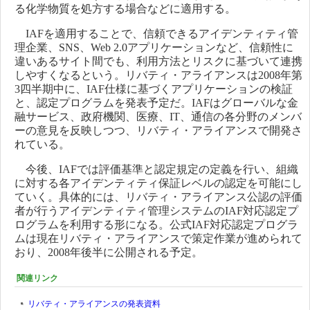
る化学物質を処方する場合などに適用する。
IAFを適用することで、信頼できるアイデンティティ管
理企業、SNS、Web 2.0アプリケーションなど、信頼性に
違いあるサイト間でも、利用方法とリスクに基づいて連携
しやすくなるという。リバティ・アライアンスは2008年第
3四半期中に、IAF仕様に基づくアプリケーションの検証
と、認定プログラムを発表予定だ。IAFはグローバルな金
融サービス、政府機関、医療、IT、通信の各分野のメンバ
ーの意見を反映しつつ、リバティ・アライアンスで開発さ
れている。
今後、IAFでは評価基準と認定規定の定義を行い、組織
に対する各アイデンティティ保証レベルの認定を可能にし
ていく。具体的には、リバティ・アライアンス公認の評価
者が行うアイデンティティ管理システムのIAF対応認定プ
ログラムを利用する形になる。公式IAF対応認定プログラ
ムは現在リバティ・アライアンスで策定作業が進められて
おり、2008年後半に公開される予定。
関連リンク
リバティ・アライアンスの発表資料