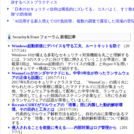
Security&Trust フォーラム 新着記事
Windows起動前後にデバイスを守る工夫、ルートキットを防ぐ
（20
17/7/24）
Windows 10が備える多彩なセキュリティ対策機能を丸ごと理解する
には、5つのスタックに分けて順に押さえていくことが早道だ。連
載第1回は、Windows起動前の「デバイスの保護」とHyper-Vを用い
たセキュリティ構成について紹介する。
WannaCryがホンダやマクドにも。中学3年生が作ったランサムウェ
アの正体も話題に
（2017/7/11）
2017年6月のセキュリティクラスタでは、「WannaCry」の残り火に
やられたホンダや亜種に感染したマクドナルドに注目が集まった
他、ランサムウェアを作成して配布した中学3年生、ランサムウェ
アに降伏してしまった韓国のホスティング企業など、5月に引き続
きランサムウェアの話題が席巻していました。
Recruit-CSIRTがマルウェアの「培養」用に内製した動的解析環
境、その目的と工夫とは
（2017/7/10）
代表的なマルウェア解析方法を紹介し、自社のみに影響があるマ
ルウェアを「培養」するために構築した動的解析環境について解説
する
侵入されることを前提に考える――内部対策はログ管理から
（201
7/7/5）