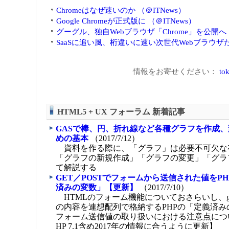
Chromeはなぜ速いのか （＠ITNews）
Google Chromeが正式版に （＠ITNews）
グーグル、独自Webブラウザ「Chrome」を公開へ （
SaaSに追い風、桁違いに速い次世代Webブラウザたち
情報をお寄せください：
tok
HTML5 + UX フォーラム 新着記事
GASで棒、円、折れ線など各種グラフを作成
めの基本
（2017/7/12）
資料を作る際に、「グラフ」は必要不可欠な
「グラフの新規作成」「グラフの変更」「グラ
て解説する
GET／POSTでフォームから送信された値をP
済みの変数」【更新】
（2017/7/10）
HTMLのフォーム機能についておさらいし、get
の内容を連想配列で格納するPHPの「定義済
フォーム送信値の取り扱いにおける注意点につ
HP 7.1含め2017年の情報に合うように更新】