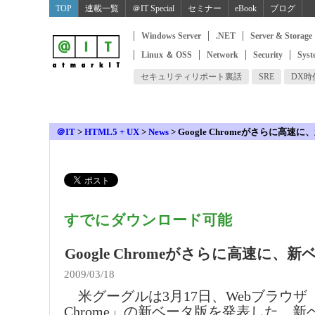
TOP
連載一覧
＠IT Special
セミナー
eBook
ブログ
Windows Server
.NET
Server & Storage
Linux ＆ OSS
Network
Security
Syst
セキュリティリポート裏話
SRE
DX
＠IT
>
HTML5 + UX
>
News
>
Google Chromeがさらに高速
すでにダウンロード可能
Google Chromeがさらに高速に、
2009/03/18
米グーグルは3月17日、Webブラウザ「G
Chrome」の新ベータ版を発表した。