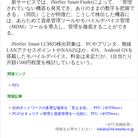
新サービスでは、iNetSec Smart Finderによって、「管理
されていない機器も発見でき、ありのままの数字を把握で
きる」（同氏）ことが特徴だ。こうして検出した機器に
は、あらためて資産管理ツールやモバイルデバイス管理
（MDM）ツールを導入し、管理を徹底することができ
る。
iNetSec Smart LCMの検出対象は、PCやプリンタ、無線
LANアクセスポイントやNASのほか、iOS、Android OSを
搭載したモバイルデバイス。料金は未定だが、1台当たり
月額1500円程度を検討しているという。
関連リンク
PFU
関連記事
社内ネットワークの多用な端末を「見える化」、PFU（＠ITNews）
PCのセキュリティ管理と資産管理を一元的に、PFU（＠ITNews）
（＠IT 高橋睦美）
情報をお寄せください：
tokuho@ml.itmedia.co.jp