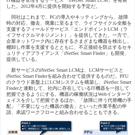
IT機器を管理するサービス「iNetSec Smart LCM」を発表
した。2012年4月に提供を開始する予定だ。
同社はこれまで、PCの導入やキッティングから、故障
時の対応、撤去、廃棄に至るまで、ライフサイクル全般を
支援するフィールドサービス「エンドポイントLCM（ラ
イフサイクルマネジメント）」を提供してきた。一方で、
企業ネットワーク内に存在するさまざまな機器を検出し、
棚卸し作業を支援するとともに、不正接続を防止するセキ
ュリティアプライアンス「iNetSec Smart Finder」も開発、
提供している。
新サービスのiNetSec Smart LCMは、LCMサービスと
iNetSec Smart Finderを組み合わせて提供するものだ。PFU
のクラウド基盤上にLCMシステムを構築し、iNetSec Smart
Finderと連動して、社内に存在しているIT機器を一括して
把握できるようにする。機器の稼働状況はWebインターフ
ェイスを介して把握できるほか、「故障に伴う代替機の手
配」「不要になった機器の撤去」といった作業手配の申
請、承認ワークフローと組み合わせることもできる。