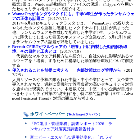
載第1回は、Windows起動前の「デバイスの保護」とHyper-Vを用い
たセキュリティ構成について紹介する。
WannaCryがホンダやマクドにも。中学3年生が作ったランサムウェ
アの正体も話題に
（2017/7/11）
2017年6月のセキュリティクラスタでは、「WannaCry」の残り火に
やられたホンダや亜種に感染したマクドナルドに注目が集まった
他、ランサムウェアを作成して配布した中学3年生、ランサムウェ
アに降伏してしまった韓国のホスティング企業など、5月に引き続
きランサムウェアの話題が席巻していました。
Recruit-CSIRTがマルウェアの「培養」用に内製した動的解析環
境、その目的と工夫とは
（2017/7/10）
代表的なマルウェア解析方法を紹介し、自社のみに影響があるマ
ルウェアを「培養」するために構築した動的解析環境について解説
する
侵入されることを前提に考える――内部対策はログ管理から
（201
7/7/5）
人員リソースや予算の限られた中堅・中小企業にとって、大企業で
導入されがちな、過剰に高機能で管理負荷の高いセキュリティ対策
を施すのは現実的ではない。本連載では、中堅・中小企業が目指す
べきセキュリティ対策の“現実解“を、特に標的型攻撃（APT：Adva
nced Persistent Threat）対策の観点から考える。
ホワイトペーパー
（
TechTargetジャパン
）
「PC運用・管理業務」調査レポート2026 ラ
ンサムウェア対策実態調査報告付き
富士ピー・エスが「PC運用効率化」「PCライ