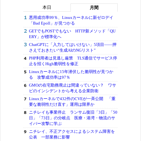
本日
月間
悪用成功率99％、Linuxカーネルに新ゼロデイ
「Bad Epoll」が見つかる
GETでもPOSTでもない HTTP新メソッド「QU
ERY」が標準化へ
ChatGPTに「入力してはいけない」5項目――押
さえておきたい“生成AIのNGリスト”
PHP利用者は見逃し厳禁 TLS通信でサービス停
止を招くHigh脆弱性を修正
Linuxカーネルに15年潜伏した脆弱性が見つか
る 攻撃成功率は97％
GMOの在宅勤務廃止は間違っていない？ ワサ
ビのインシデントから考える企業防衛
Linuxカーネルで432件のCVEが一斉公開 「重
要な脆弱性だけ直す」運用は限界か
ニチレイも事業停止 ランサム復旧「3日」「50
日」「73日」の分岐点 医療・港湾・物流のサ
イバー攻撃に学ぶ
ニチレイ、不正アクセスによるシステム障害を
公表 一部業務に影響