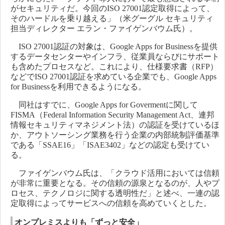
がセキュリティだ。今回のISO 27001認定取得によって、
そのハードルを乗り越える」（米グーグル セキュリティ
担当ディレクター エラン・ファイゲンバウム氏）。
ISO 27001認証の対象は、Google Apps for Businessを提供
するデータセンターやインフラ、従業員ならびにサポート
も含めたプロセスなど。これにより、仕様要求書（RFP）
などでISO 27001認証を求めている企業でも、Google Apps
for Businessを利用できるようになる。
同社はすでに、Google Apps for Govermentに関して
FISMA（Federal Information Security Management Act、連邦
情報セキュリティマネジメント法）の認証を受けているほ
か、アウトソーシング業務を行う企業の内部統制評価基準
である「SSAE16」「ISAE3402」などの認定も受けてい
る。
ファイゲンバウム氏は、「クラウド活用においては信頼
が非常に重要となる。その信頼の源泉となるのが、人やプ
ロセス、テクノロジに関する透明性だ」と述べ、一連の認
定取得によってサービスへの信頼を高めていくとした。
オンプレミスよりも「ずっと安全」