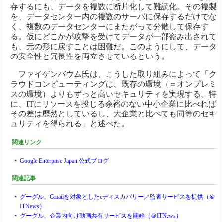
存するにも、データを複数に断片化して難読化。その複製
を、データセンター内の複数のサーバに保存するだけでな
く、複数のデータセンターにまたがって分散して保存す
る。仮にどこかが攻撃を受けてデータが一部盗み出されて
も、元の形に戻すことは困難だ。このようにして、データ
の安全性と冗長性を両立させているという。
ファイゲンバウム氏は、こうした取り組みによって「ク
ラウドコンピューティングは、既存の環境（＝オンプレミ
スの環境）よりもずっと高いセキュリティを実現する。特
に、ITにリソースを投じる余裕のない中小企業に比べれば
その差は歴然としているし、大企業と比べても同等のセキ
ュリティを得られる」と述べた。
関連リンク
Google Enterprise Japan 公式ブログ
関連記事
グーグル、Gmailを対象としたeディスカバリー／監査サービスを提供（＠
ITNews）
グーグル、企業内向け動画共有サービスを開始（＠ITNews）