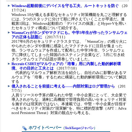
Windows起動前後にデバイスを守る工夫、ルートキットを防ぐ
（20
17/7/24）
Windows 10が備える多彩なセキュリティ対策機能を丸ごと理解する
には、5つのスタックに分けて順に押さえていくことが早道だ。連
載第1回は、Windows起動前の「デバイスの保護」とHyper-Vを用い
たセキュリティ構成について紹介する。
WannaCryがホンダやマクドにも。中学3年生が作ったランサムウェ
アの正体も話題に
（2017/7/11）
2017年6月のセキュリティクラスタでは、「WannaCry」の残り火に
やられたホンダや亜種に感染したマクドナルドに注目が集まった
他、ランサムウェアを作成して配布した中学3年生、ランサムウェ
アに降伏してしまった韓国のホスティング企業など、5月に引き続
きランサムウェアの話題が席巻していました。
Recruit-CSIRTがマルウェアの「培養」用に内製した動的解析環
境、その目的と工夫とは
（2017/7/10）
代表的なマルウェア解析方法を紹介し、自社のみに影響があるマ
ルウェアを「培養」するために構築した動的解析環境について解説
する
侵入されることを前提に考える――内部対策はログ管理から
（201
7/7/5）
人員リソースや予算の限られた中堅・中小企業にとって、大企業で
導入されがちな、過剰に高機能で管理負荷の高いセキュリティ対策
を施すのは現実的ではない。本連載では、中堅・中小企業が目指す
べきセキュリティ対策の“現実解“を、特に標的型攻撃（APT：Adva
nced Persistent Threat）対策の観点から考える。
ホワイトペーパー
（
TechTargetジャパン
）