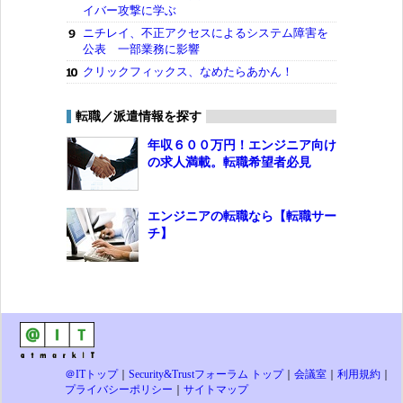
イバー攻撃に学ぶ
ニチレイ、不正アクセスによるシステム障害を
公表 一部業務に影響
クリックフィックス、なめたらあかん！
転職／派遣情報を探す
年収６００万円！エンジニア向け
の求人満載。転職希望者必見
エンジニアの転職なら【転職サー
チ】
＠ITトップ
｜
Security&Trustフォーラム トップ
｜
会議室
｜
利用規約
｜
プライバシーポリシー
｜
サイトマップ