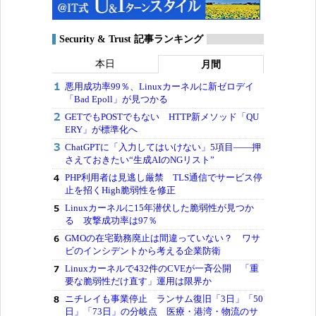
Security & Trust 記事ランキング
本日
月間
悪用成功率99％、Linuxカーネルに新ゼロデイ
「Bad Epoll」が見つかる
GETでもPOSTでもない HTTP新メソッド「QU
ERY」が標準化へ
ChatGPTに「入力してはいけない」5項目――押
さえておきたい“生成AIのNGリスト”
PHP利用者は見逃し厳禁 TLS通信でサービス停
止を招くHigh脆弱性を修正
Linuxカーネルに15年潜伏した脆弱性が見つか
る 攻撃成功率は97％
GMOの在宅勤務廃止は間違っていない？ ワサ
ビのインシデントから考える企業防衛
Linuxカーネルで432件のCVEが一斉公開 「重
要な脆弱性だけ直す」運用は限界か
ニチレイも事業停止 ランサム復旧「3日」「50
日」「73日」の分岐点 医療・港湾・物流のサ