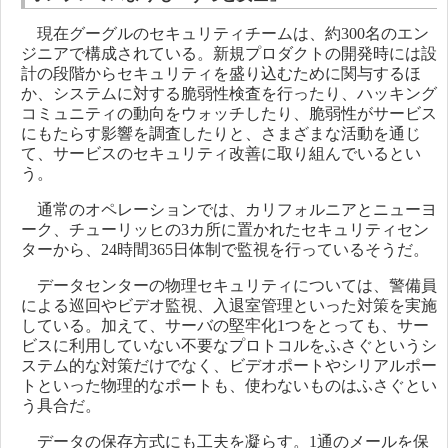
現在グーグルのセキュリティチームは、約300名のエン
ジニアで構成されている。新規プロダクトの開発時には設
計の段階からセキュリティを盛り込むために関与するほ
か、システムに対する脆弱性検査を行ったり、ハッキング
コミュニティの動向をウォッチしたり、脆弱性がサービス
にもたらす影響を調査したりと、さまざまな活動を通じ
て、サービスのセキュリティ改善に取り組んでいるとい
う。
通常のオペレーションでは、カリフォルニアとニューヨ
ーク、チューリッヒの3カ所に置かれたセキュリティセン
ターから、24時間365日体制で監視を行っているそうだ。
データセンターの物理セキュリティについては、警備員
による巡回やビデオ監視、入退室管理といった対策を実施
している。加えて、サーバの堅牢化1つをとっても、サー
ビスに利用していない不要なプロトコルをふさぐというシ
ステム的な対策だけでなく、ビデオポートやシリアルポー
トといった物理的なポートも、使わないものはふさぐとい
う具合だ。
データの保存方式にも工夫を凝らす。1通のメールを保