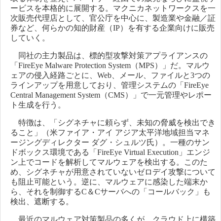
ービスを本格的に展開する。マクニカネットワークスを一
次販売代理店として、官公庁を中心に、製造業や金融／証
券など、何らかの知的財産（IP）を有する企業向けに販売
していく。
同社の主力製品は、標的型攻撃対策アプライアンスの
「FireEye Malware Protection System（MPS）」だ。マルウ
ェアの侵入経路ごとに、Web、メール、ファイルと3つの
ラインアップを用意しており、管理システムの「FireEye
Central Management System（CMS）」で一元管理やレポー
ト生成を行う。
特徴は、「シグネチャに頼らず、未知の脅威を検出でき
ること」（米ファイア・アイ アジア太平洋地域担当マネ
ージングディレクター ダグ・シュルツ氏）。一種のサン
ドボックス環境である「FireEye Virtual Execution」エンジ
ン上でコードを解析してマルウェアを検出する。このた
め、シグネチャが用意されていないゼロデイ攻撃について
も阻止可能という。逆に、マルウェアに感染した端末か
ら、それを制御するC＆Cサーバへの「コールバック」も
検出、遮断する。
最近のマルウェア対策製品の多くが、クラウド上に構築