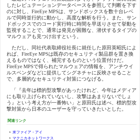
したレピュテーションデータベースを参照して判断を下す
のに対し、FireEye MPSは、サンドボックスを数十台レベ
ルで同時並行的に動かし、高度な解析を行う。また、サン
ドボックスでのコード実行時に時間を早送りさせて挙動を
監視することで、通常は発見が困難な、潜伏するタイプの
マルウェアも見つけ出すという。
ただし、同社代表取締役社長に就任した原田英昭氏によ
れば、FireEye MPSは既存のセキュリティ製品群を置き換
えるものではなく、補完するものという位置付けだ。
FireEye MPSで得られたマルウェアの情報を、アンチウイ
ルスベンダなどに提供してシグネチャに反映させること
で、多層的なセキュリティ対策につなげる。
「『去年は標的型攻撃があったけれど、今年はメディア
にも取り上げられていないし、攻撃はあまりないでしょ
う』という考え方が一番怖い」と原田氏は述べ、標的型攻
撃対策から日本のユーザーを守っていきたいとした。
関連リンク
米ファイア・アイ
マクニカネットワークス