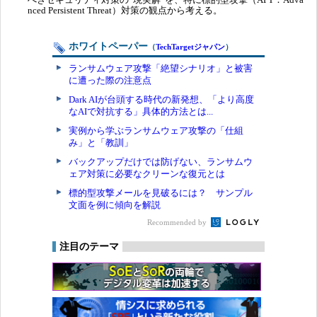
nced Persistent Threat）対策の観点から考える。
ホワイトペーパー
（
TechTargetジャパン
）
ランサムウェア攻撃「絶望シナリオ」と被害
に遭った際の注意点
Dark AIが台頭する時代の新発想、「より高度
なAIで対抗する」具体的方法とは...
実例から学ぶランサムウェア攻撃の「仕組
み」と「教訓」
バックアップだけでは防げない、ランサムウ
ェア対策に必要なクリーンな復元とは
標的型攻撃メールを見破るには？ サンプル
文面を例に傾向を解説
Recommended by
注目のテーマ