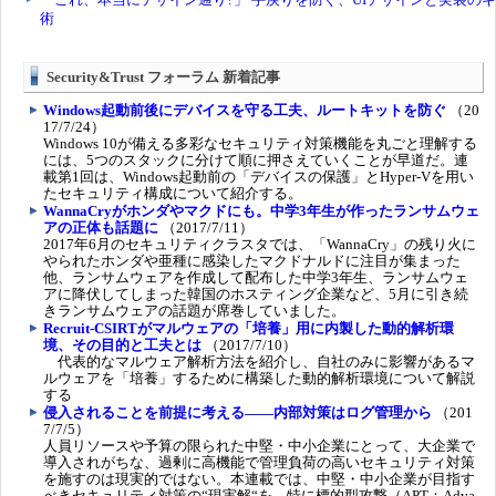
Security&Trust フォーラム 新着記事
Windows起動前後にデバイスを守る工夫、ルートキットを防ぐ
（20
17/7/24）
Windows 10が備える多彩なセキュリティ対策機能を丸ごと理解する
には、5つのスタックに分けて順に押さえていくことが早道だ。連
載第1回は、Windows起動前の「デバイスの保護」とHyper-Vを用い
たセキュリティ構成について紹介する。
WannaCryがホンダやマクドにも。中学3年生が作ったランサムウェ
アの正体も話題に
（2017/7/11）
2017年6月のセキュリティクラスタでは、「WannaCry」の残り火に
やられたホンダや亜種に感染したマクドナルドに注目が集まった
他、ランサムウェアを作成して配布した中学3年生、ランサムウェ
アに降伏してしまった韓国のホスティング企業など、5月に引き続
きランサムウェアの話題が席巻していました。
Recruit-CSIRTがマルウェアの「培養」用に内製した動的解析環
境、その目的と工夫とは
（2017/7/10）
代表的なマルウェア解析方法を紹介し、自社のみに影響があるマ
ルウェアを「培養」するために構築した動的解析環境について解説
する
侵入されることを前提に考える――内部対策はログ管理から
（201
7/7/5）
人員リソースや予算の限られた中堅・中小企業にとって、大企業で
導入されがちな、過剰に高機能で管理負荷の高いセキュリティ対策
を施すのは現実的ではない。本連載では、中堅・中小企業が目指す
べきセキュリティ対策の“現実解“を、特に標的型攻撃（APT：Adva