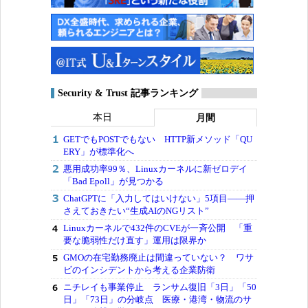
Security & Trust 記事ランキング
本日
月間
GETでもPOSTでもない HTTP新メソッド「QU
ERY」が標準化へ
悪用成功率99％、Linuxカーネルに新ゼロデイ
「Bad Epoll」が見つかる
ChatGPTに「入力してはいけない」5項目――押
さえておきたい“生成AIのNGリスト”
Linuxカーネルで432件のCVEが一斉公開 「重
要な脆弱性だけ直す」運用は限界か
GMOの在宅勤務廃止は間違っていない？ ワサ
ビのインシデントから考える企業防衛
ニチレイも事業停止 ランサム復旧「3日」「50
日」「73日」の分岐点 医療・港湾・物流のサ