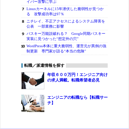
イバー攻撃に学ぶ
Linuxカーネルに15年潜伏した脆弱性が見つか
る 攻撃成功率は97％
ニチレイ、不正アクセスによるシステム障害を
公表 一部業務に影響
パスキー万能説破れる？ Google同期パスキー
実装に見つかった“想定外の穴”
WordPress本体に重大脆弱性、運営元が異例の強
制更新 専門家が語る“本当の危険”
転職／派遣情報を探す
年収６００万円！エンジニア向け
の求人満載。転職希望者必見
エンジニアの転職なら【転職サー
チ】