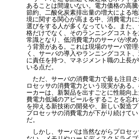
あることは間違いない。電力価格の高騰
節約、二酸化炭素排出量の増大による地
境に関する関心が高まる中、消費電力に
選びをする人が多くなっている。また、
格だけでなく、そのランニングコストを
常識となり、低消費電力のサーバが求め
う背景がある。これは現場のサーバ管理
く、サーバの導入やランニングコスト、
に責任を持つ、マネジメント職の上長が
いる点だ。
ただ、サーバの消費電力で最も注目さ
ロセッサの消費電力という現実がある。
ーカーは、新製品を出すごとに性能向上
費電力低減のアピールをすることを忘れ
を抑える新技術の開発や、新しい製造プ
プロセッサの消費電力が下がり続けてい
だ。
しかし、サーバは当然ながらプロセッ
ない。メモリやハードディスクドライブ