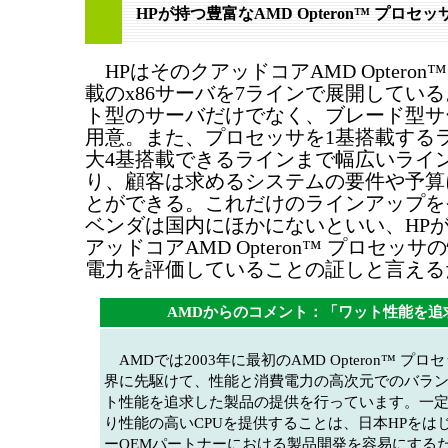
HPが持つ豊富なAMD Opteron™ プロセ
HPはそのクアッドコアAMD Opteron
載のx86サーバを7ラインで展開してい
ト型のサーバだけでなく、ブレード型サ
用意。また、プロセッサを1基搭載する
大4基搭載できるラインまで幅広いライ
り、顧客は求めるシステムの要件や予算
とができる。これだけのラインアップを
ベンダは国内にほかにないといい、HP
アッドコアAMD Opteron™ プロセッ
電力を評価していることの証しと言える
AMDからのコメント：「ワット性能を追
AMDでは2003年に最初のAMD Opteron™ プ
界に先駆けて、性能と消費電力の高次元でのバラ
ト性能を追求した製品の提供を行っています。一
り性能の高いCPUを提供することは、日本HPをは
ーOEMパートナーにおける製品開発を容易にする