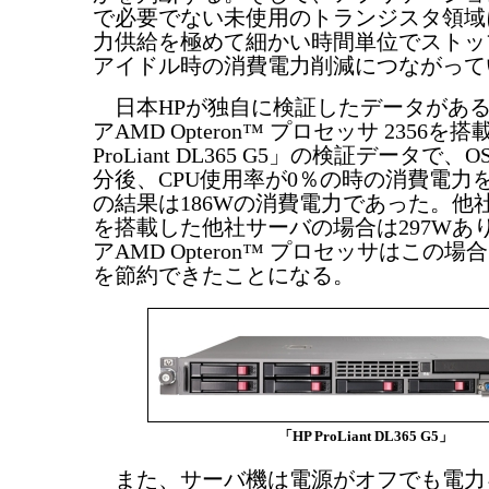
で必要でない未使用のトランジスタ領域
力供給を極めて細かい時間単位でストッ
アイドル時の消費電力削減につながって
日本HPが独自に検証したデータがあ
アAMD Opteron™ プロセッサ 2356を
ProLiant DL365 G5」の検証データで、
分後、CPU使用率が0％の時の消費電力
の結果は186Wの消費電力であった。他
を搭載した他社サーバの場合は297Wあ
アAMD Opteron™ プロセッサはこの場
を節約できたことになる。
「HP ProLiant DL365 G5」
また、サーバ機は電源がオフでも電力