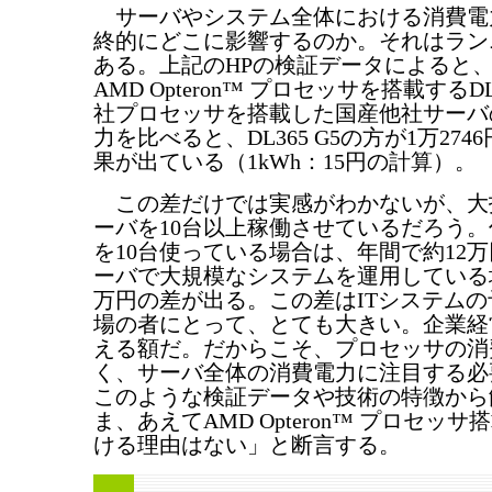
サーバやシステム全体における消費電
終的にどこに影響するのか。それはラン
ある。上記のHPの検証データによると
AMD Opteron™ プロセッサを搭載するDL
社プロセッサを搭載した国産他社サーバ
力を比べると、DL365 G5の方が1万27
果が出ている（1kWh：15円の計算）。
この差だけでは実感がわかないが、大
ーバを10台以上稼働させているだろう。仮に
を10台使っている場合は、年間で約12万円
ーバで大規模なシステムを運用している場
万円の差が出る。この差はITシステム
場の者にとって、とても大きい。企業経
える額だ。だからこそ、プロセッサの消
く、サーバ全体の消費電力に注目する必
このような検証データや技術の特徴から
ま、あえてAMD Opteron™ プロセッ
ける理由はない」と断言する。