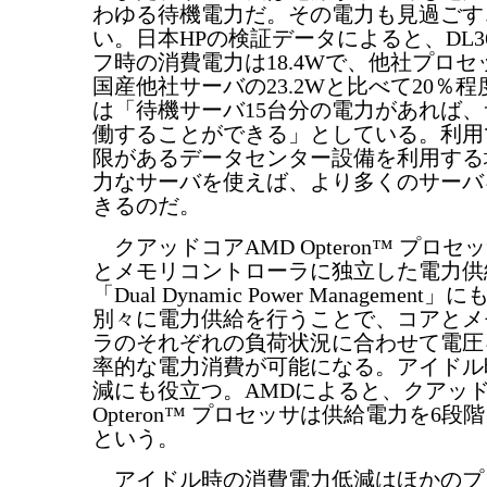
わゆる待機電力だ。その電力も見過ごす
い。日本HPの検証データによると、DL36
フ時の消費電力は18.4Wで、他社プロ
国産他社サーバの23.2Wと比べて20％程
は「待機サーバ15台分の電力があれば、
働することができる」としている。利用
限があるデータセンター設備を利用する
力なサーバを使えば、より多くのサーバ
きるのだ。
クアッドコアAMD Opteron™ プロセ
とメモリコントローラに独立した電力供
「Dual Dynamic Power Managemen
別々に電力供給を行うことで、コアとメ
ラのそれぞれの負荷状況に合わせて電圧
率的な電力消費が可能になる。アイドル
減にも役立つ。AMDによると、クアッド
Opteron™ プロセッサは供給電力を6
という。
アイドル時の消費電力低減はほかのプ