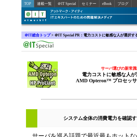
TOP
連載一覧
＠IT Special
セミナー
eBook
ブログ
＠IT総合トップ
>
＠IT Special PR：電力コストに敏感な人が選択す
サーバ選びの新常識
電力コストに敏感な人が
AMD Opteron™ プロセ
システム全体の消費電力を確認す
サーバを巡る話題で最近最もホットな