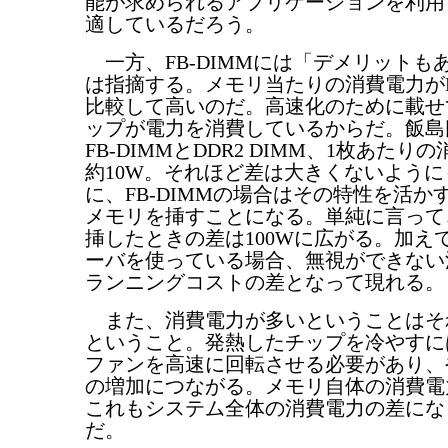
能が求められるアプリケーションを利用
適しているだろう。
一方、FB-DIMMには「デメリットも
は指摘する。メモリ当たりの消費電力がDD
比較して高いのだ。高速化のために載せ
ップが電力を消費しているからだ。飯島
FB-DIMMとDDR2 DIMM、1枚あた
約10W。それほど差は大きくないよう
に、FB-DIMMの場合はその特性を活か
メモリを挿すことになる。単純に言って
挿したときの差は100Wに広がる。加え
ーバを使っている場合、無視ができない
ランニングコストの差となって現れる。
また、消費電力が多いということはそ
ということ。発熱したチップを冷やすに
ファンを高速に回転させる必要があり、
の増加につながる。メモリ自体の消費電
これもシステム全体の消費電力の差にな
だ。