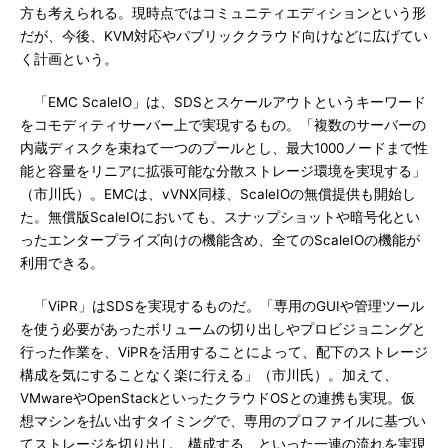
方も考えられる。現時点ではコミュニティエディションという形
だが、今後、KVM対応やパブリッククラウド向けなどに広げてい
く計画という。
「EMC ScaleIO」は、SDSとスケールアウトというキーワード
をコモディティサーバー上で実現するもの。「複数のサーバーの
内蔵ディスクを束ねて一つのプールとし、最大1000ノードまで性
能と容量をリニアに拡張可能な分散ストレージ環境を実現する」
（市川氏）。EMCは、vVNX同様、ScaleIOの無償提供も開始し
た。無償版ScaleIOにおいても、スナップショットや暗号化とい
ったエンタープライズ向けの機能含め、全てのScaleIOの機能が
利用できる。
「ViPR」はSDSを実現するものだ。「専用のGUIや管理ツール
を使う必要があったボリュームの切り出しやプロビジョニングと
行った作業を、ViPRを活用することによって、配下のストレージ
構成を気にすることなく楽に行える」（市川氏）。加えて、
VMwareやOpenStackといったクラウドOSとの連携も実現。仮
想マシンを払い出すタイミングで、専用のプロファイルに基づい
てストレージを切り出し、構成する、といった一連の流れを実現