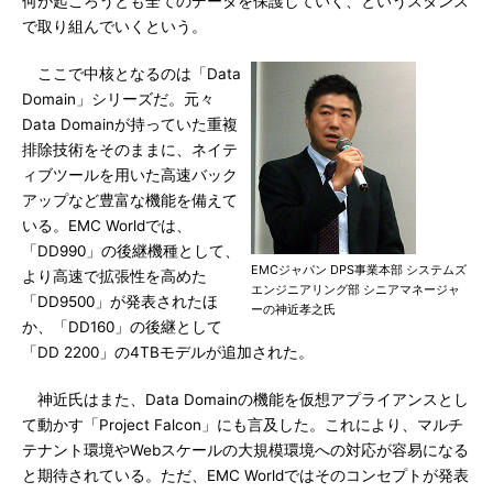
何が起ころうとも全てのデータを保護していく、というスタンス
で取り組んでいくという。
ここで中核となるのは「Data
Domain」シリーズだ。元々
Data Domainが持っていた重複
排除技術をそのままに、ネイテ
ィブツールを用いた高速バック
アップなど豊富な機能を備えて
いる。EMC Worldでは、
「DD990」の後継機種として、
EMCジャパン DPS事業本部 システムズ
より高速で拡張性を高めた
エンジニアリング部 シニアマネージャ
「DD9500」が発表されたほ
ーの神近孝之氏
か、「DD160」の後継として
「DD 2200」の4TBモデルが追加された。
神近氏はまた、Data Domainの機能を仮想アプライアンスとし
て動かす「Project Falcon」にも言及した。これにより、マルチ
テナント環境やWebスケールの大規模環境への対応が容易になる
と期待されている。ただ、EMC Worldではそのコンセプトが発表