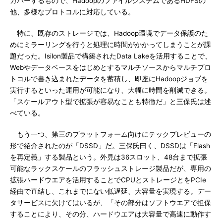
カバーするもので、HadoopのファイルシステムであるHDFSの
他、多様なプロトコルに対応している。
特に、既存のストレージでは、Hadoop環境でデータ保護のた
めにミラーリングを行うと処理に時間がかかってしまうことが課
題だった。Isilon製品で構築されたData Lakeを活用することで、
Webやデータベースをはじめとするマルチソースからマルチプロ
トコルで書き込まれたデータを蓄積し、即座にHadoopジョブを
実行するといった運用が可能になり、大幅に時間を削減できる。
「スケールアウト型で拡張が容易なことも特徴だ」と三保氏は述
べている。
もう一つ、第三のプラットフォーム向けにテックプレビューの
形で紹介されたのが「DSSD」だ。三保氏曰く、DSSDは「Flash
を再定義」する製品という。外見は36スロット、48台まで拡張
可能なラックスケールのフラッシュストレージ製品だが、専用の
拡張ハードウエアを活用することでCPUとストレージとをPCIe
経由で直結し、これまでにない低遅延、大容量を実現する。デー
タサービスに欠けてはいるが、「その部分はソフトウエアで担保
することにより、その分、ハードウエアは大容量で高速に動作す