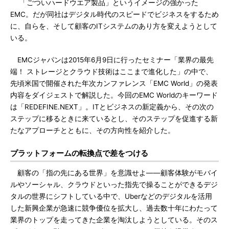
「ごついハードウエア製品」というイメージの強かった
EMC。だが同社はデジタル時代のスピードでビジネスをするため
に、自らを、そして顧客のITシステムのあり方を変えようとして
いる。
EMCジャパンは2015年6月9日に行ったセミナー「業界の最先
端！ ストレージとクラウド技術はここまで進化した」の中で、
先頃米国で開催された年次カンファレンス「EMC World」の発表
内容をダイジェストで解説した。今回のEMC Worldのキーワード
は「REDEFINE.NEXT」。ITとビジネスの新定義から、その次の
ステップに移るときに来ているとし、そのステップを促進する新
たなアプローチとともに、その方向性を紹介した。
プラットフォームの転換点で差をつける
顧客の「指の先にある世界」を意識せよ――顧客体験がモバイ
ルやソーシャル、クラウドといった指先で操ることができるデジ
タルの世界にシフトしている中で、Uberなどのデジタルを活用
した新興企業が急速に競争優位を拡大し、過去数十年にわたって
業界のトップを走ってきた企業を淘汰しようとしている。そのス