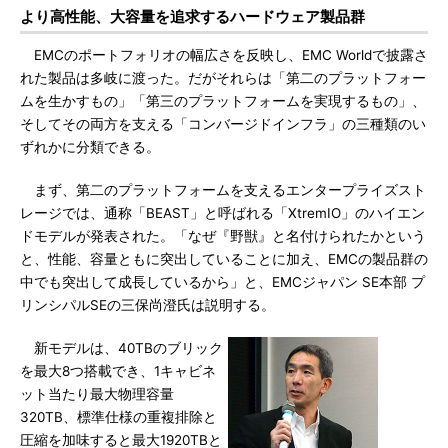
より高性能、大容量を追求するハードウェア製品群
EMCのポートフォリオの幅広さを反映し、EMC Worldで披露さ
れた製品は多岐に渡った。だがそれらは「第二のプラットフォー
ムを生かすもの」「第三のプラットフォームを実現するもの」、
そしてその両方を支える「コンバージドインフラ」の三種類のい
ずれかに分類できる。
まず、第二のプラットフォームを支えるエンタープライズスト
レージでは、通称「BEAST」と呼ばれる「XtremIO」のハイエン
ドモデルが発表された。「なぜ『野獣』と名付けられたかという
と、性能、容量ともに突出していることに加え、EMCの製品群の
中でも突出して成長しているから」と、EMCジャパン SE本部 プ
リンシパルSEの三保尚澄氏は説明する。
新モデルは、40TBのブリック
を最大8つ搭載でき、1キャビネ
ット当たり最大物理容量
320TB、標準仕様の重複排除と
圧縮を加味すると最大1920TBと