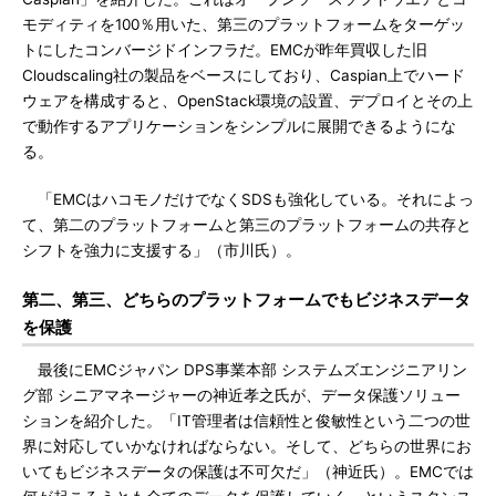
モディティを100％用いた、第三のプラットフォームをターゲッ
トにしたコンバージドインフラだ。EMCが昨年買収した旧
Cloudscaling社の製品をベースにしており、Caspian上でハード
ウェアを構成すると、OpenStack環境の設置、デプロイとその上
で動作するアプリケーションをシンプルに展開できるようにな
る。
「EMCはハコモノだけでなくSDSも強化している。それによっ
て、第二のプラットフォームと第三のプラットフォームの共存と
シフトを強力に支援する」（市川氏）。
第二、第三、どちらのプラットフォームでもビジネスデータ
を保護
最後にEMCジャパン DPS事業本部 システムズエンジニアリン
グ部 シニアマネージャーの神近孝之氏が、データ保護ソリュー
ションを紹介した。「IT管理者は信頼性と俊敏性という二つの世
界に対応していかなければならない。そして、どちらの世界にお
いてもビジネスデータの保護は不可欠だ」（神近氏）。EMCでは