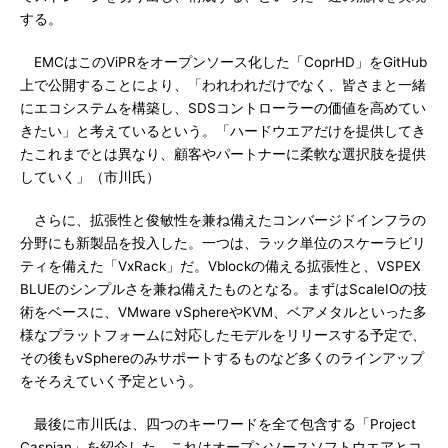
する。
EMCはこのViPRをオープンソース化した「CoprHD」をGitHub
上で公開することにより、「われわれだけでなく、皆さまと一緒
にエコシステムを構築し、SDSコントローラーの価値を高めてい
きたい」と考えているという。「ハードウエアだけを提供してき
たこれまでとは異なり、顧客やパートナーに柔軟な選択肢を提供
していく」（市川氏）
さらに、拡張性と俊敏性を兼ね備えたコンバージドインフラの
分野にも新製品を投入した。一つは、ラック単位のスケーラビリ
ティを備えた「VxRack」だ。Vblockの備える拡張性と、VSPEX
BLUEのシンプルさを兼ね備えたものとなる。まずはScaleIOの技
術をベースに、VMware vSphereやKVM、ベアメタルといった多
様なプラットフォームに対応したモデルをリリースする予定で、
その後もvSphereのみサポートするものなど多くのラインアップ
をそろえていく予定という。
最後に市川氏は、四つのキーワードを全て包含する「Project
Caspian」を紹介した。これはオープンソースソフトウエアとコ