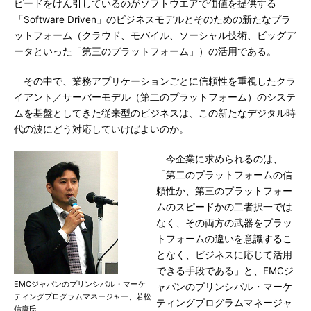
ピードをけん引しているのがソフトウエアで価値を提供する
「Software Driven」のビジネスモデルとそのための新たなプラ
ットフォーム（クラウド、モバイル、ソーシャル技術、ビッグデ
ータといった「第三のプラットフォーム」）の活用である。
その中で、業務アプリケーションごとに信頼性を重視したクラ
イアント／サーバーモデル（第二のプラットフォーム）のシステ
ムを基盤としてきた従来型のビジネスは、この新たなデジタル時
代の波にどう対応していけばよいのか。
今企業に求められるのは、
「第二のプラットフォームの信
頼性か、第三のプラットフォー
ムのスピードかの二者択一では
なく、その両方の武器をプラッ
トフォームの違いを意識するこ
となく、ビジネスに応じて活用
できる手段である」と、EMCジ
EMCジャパンのプリンシパル・マーケ
ャパンのプリンシパル・マーケ
ティングプログラムマネージャー、若松
ティングプログラムマネージャ
信康氏