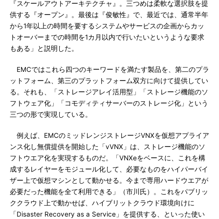
『スケールアウトアーキテクチャ』。三つめは柔軟な選択肢を提
供する『オープン』。最後は『俊敏性』で、最近では、通常半年
から1年以上の時間を要するシステムやサービスの企画からカッ
トオーバーまでの時間を1カ月以内で行いたいというような要求
もある」と説明した。
EMCではこれら四つのキーワードを満たす製品を、第二のプラ
ットフォーム、第三のプラットフォーム双方に向けて提供してい
る。それも、「ストレージアレイ活用型」「ストレージ機能のソ
フトウェア化」「コモディティサーバーのストレージ化」という
三つの形で実現している。
例えば、EMCのミッドレンジストレージVNXを仮想アプライア
ンス化し無償提供を開始した「vVNX」は、ストレージ機能のソ
フトウエア化を実現するものだ。「VNXeをベースに、これを構
成するレイヤーをモジュール化して、必要なものをハイパーバイ
ザー上で仮想マシンとして動かせる。今まで専用ハードウエアが
必要だった機能を全て利用できる」（市川氏）。これをパブリッ
ククラウド上で動かせば、ハイブリットクラウド環境向けに
「Disaster Recovery as a Service」を提供する、といった使い