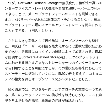
一つが、Software-Defined Storageの無償化だ。信頼性の高いエ
ンタープライズストレージの機能を無償でx86サーバー上で利用
できることで、第二のプラットフォームのコストを削減できる。
また、x86サーバーがあれば追加コストをかけることなく、第三
のプラットフォーム用のスケールアウトストレージを簡単に作る
こともできる」（同氏）という。
さらに大きな変化として若松氏は、オープンソース化を挙げ
た。同氏は「ユーザーの利益を最大化するには柔軟な選択肢が必
要であり、選択肢はロックインの排除によって加速される。EMC
が提供するSoftware-Defined Storageは、二つのプラットフォー
ムにわたる新旧さまざまなストレージを一つのインターフェース
から利用することを可能にするが、その選択肢を将来にわたって
スピーディーに拡張していくには、EMCの枠を超えて、コミュニ
ティの協力を得るオープンソース化がベストだ」とした。
続く講演では、デジタルへ向けたアプローチの重要な一つであ
る、第二のプラットフォームの信頼性を維持しながら、コスト効
率を向上させる新機能、新製品の詳細が解説された。