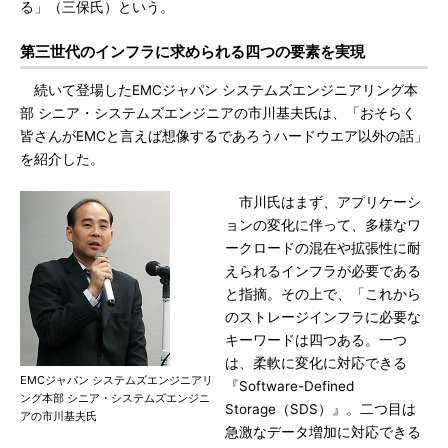
る」（三保氏）という。
第三世代のインフラに求められる四つの要素を実現
続いて登場したEMCジャパン システムズエンジニアリング本
部 シニア・システムズエンジニアの市川基夫氏は、「おそらく
皆さんがEMCと言えば想像するであろうハードウエア以外の話」
を紹介した。
市川氏はまず、アプリケーシ
ョンの変化に伴って、多様なワ
ークロードの混在や拡張性に耐
えられるインフラが必要である
と指摘。その上で、「これから
のストレージインフラに必要な
キーワードは四つある。一つ
は、柔軟に変化に対応できる
EMCジャパン システムズエンジニアリ
『Software-Defined
ング本部 シニア・システムズエンジニ
Storage（SDS）』。二つ目は
アの市川基夫氏
急激なデータ増加に対応できる