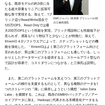
なる、既存モデルの約3倍に当
たる超大容量をリニアに拡張可
能な形で実現する。加えて、1ブ
EMCジャパン SE本部 プリンシパルSE
リック辺りRead/Write混在で
の三保尚澄氏
120万IOPS、Read Onlyでは最
大200万IOPSという性能を実現。ブリック増設時にも性能低下が
見られず、遅延も1ミリ秒以下と少ないことが特徴だ。加えて、
XtremIO 4.0ソフトウエアによって、スナップショットなどの機
能を強化した。「XtremIOはよく第三のプラットフォーム向けと
言われるが、実は第二のプラットフォームにも適している。しっ
かりとしたデータサービスを提供する上、スケールアウト型なの
で設計が容易で、コストダウンにつながる」と三保氏は説明し
た。
また、第二のプラットフォームを支えつつ、第三のプラットフ
ォームへの移行を支援するものとして、異なる種類のデータを1
つのストレージの『湖』に保存しようという構想「Isilon Data
Lake」を展開する。これは、既存のSMBやバックアップ／アー
カイブデータに加え、Hadoopに代表される非構造化データをも