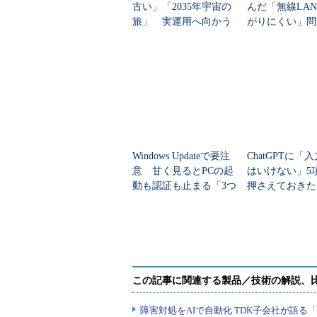
古い」「2035年宇宙の
んだ「無線LA
旅」 実運用へ向かう
がりにくい」問
データセンター新技術
を変えて解決し
Windows Updateで要注
ChatGPTに「
意 甘く見るとPCの起
はいけない」5
動も認証も止まる「3つ
押さえておきた
のセキュリティ移行」
AIのNGリスト”