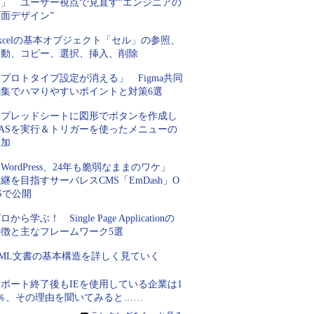
む」 ユーザー視点で見直す“エンジニアの
面デザイン”
xcelの基本オブジェクト「セル」の参照、
移動、コピー、選択、挿入、削除
プロトタイプ設定が消える」 Figma共同
編集でハマりやすいポイントと対策6選
スプレッドシートに図形でボタンを作成し
GASを実行＆トリガーを使ったメニューの
追加
WordPress、24年も脆弱なままのワケ」
継を目指すサーバレスCMS「EmDash」O
Sで公開
ロから学ぶ！ Single Page Applicationの
特徴と主なフレームワーク5選
XML文書の基本構造を詳しく見ていく
ポート終了後もIEを使用している企業は1
2％、その理由を聞いてみると……