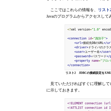
ここではこれらの情報を、
リスト
Javaのプログラムからアクセスして
<?
xml version
=
"1.0"
 encod
<connection
id
=
"識別子"
>
<url>
接続先DBのURL
</ur
<driver>
ドライバのクラ
<user>
ユーザー名
</user
<password>
パスワード
</
<property
name
=
"プロ
</connection>
リスト2 JDBCの接続設定をXM
見ていただければすぐに理解してい
に示しておきます。
<!ELEMENT connection (url
<!ATTLIST connection id I