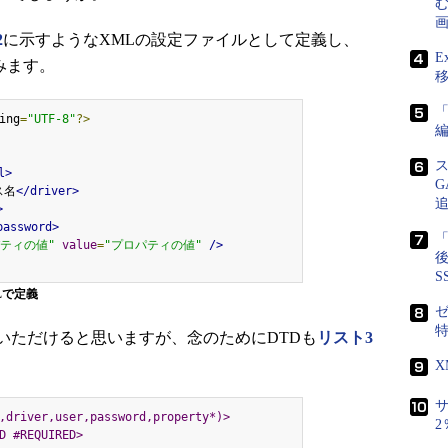
画
2
に示すようなXMLの設定ファイルとして定義し、
E
みます。
「
ing
=
"UTF-8"
?>
l>
ス名
</driver>
>
password>
「
パティの値"
value
=
"プロパティの値"
/>
後
S
Lで定義
ゼ
ただけると思いますが、念のためにDTDも
リスト3
サ
,driver,user,password,property*)>
D #REQUIRED>