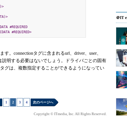
)>
TA)>
＠IT e
DATA #REQUIRED

        value CDATA #REQUIRED>
connectionタグに含まれるurl、driver、user、
いては説明する必要はないでしょう。ドライバごとの固有
rtyタグは、複数指定することができるようになってい
1
|
2
|
3
|
4
次のページへ
Copyright © ITmedia, Inc. All Rights Reserved.