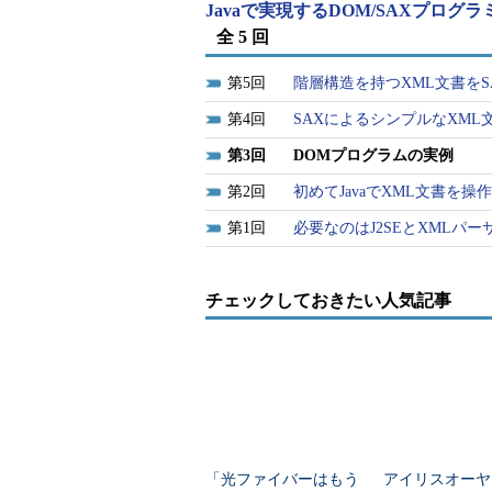
Javaで実現するDOM/SAXプログ
全 5 回
5
階層構造を持つXML文書をS
4
SAXによるシンプルなXML
3
DOMプログラムの実例
2
初めてJavaでXML文書を操
1
必要なのはJ2SEとXMLパー
チェックしておきたい人気記事
「光ファイバーはもう
アイリスオーヤ