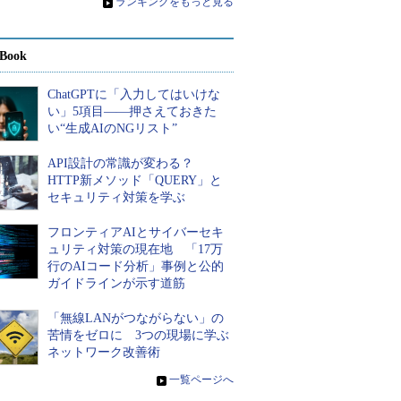
»
ランキングをもっと見る
Book
ChatGPTに「入力してはいけな
い」5項目――押さえておきた
い“生成AIのNGリスト”
API設計の常識が変わる？
HTTP新メソッド「QUERY」と
セキュリティ対策を学ぶ
フロンティアAIとサイバーセキ
ュリティ対策の現在地 「17万
行のAIコード分析」事例と公的
ガイドラインが示す道筋
「無線LANがつながらない」の
苦情をゼロに 3つの現場に学ぶ
ネットワーク改善術
»
一覧ページへ