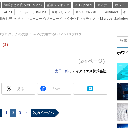
連載まとめ読み＠IT eBook
記事ランキング
＠IT Special
セミナー
ホワイト
AI IoT
アジャイル/DevOps
セキュリティ
キャリア&スキル
Windows
初
り動かし守り生かす
ローコード/ノーコード
クラウドネイティブ
Microsoft&Windo
Server & Storage
HTML5 + UX
Mプログラムの実例：Javaで実現するDOM/SAXプログ...
Smart & Social
グ（3）
Coding Edge
ホワ
Java Agile
（2/4 ページ）
Database Expert
[
太田一郎
，
ティアイエス株式会社
]
Linux ＆ OSS
Master of IP Networ
見る
Share
Security & Trust
Test & Tools
1
|
2
|
3
|
4
次のページへ
Insider.NET
ブログ