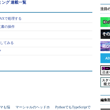
ラミング 連載一覧
注目
AXで処理する
文書の操作
作してみる
サ
編集
マも悩
マーシャルのヘッドホ
PythonでもTypeScriptで