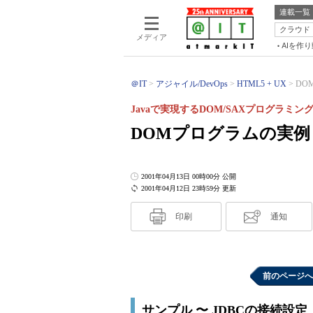
連載一覧
クラウド
メディア
AIを作
＠IT
アジャイル/DevOps
HTML5 + UX
DO
Javaで実現するDOM/SAXプログラミン
DOMプログラムの実例
2001年04月13日 00時00分 公開
2001年04月12日 23時59分 更新
印刷
通知
前のページへ
サンプル 〜 JDBCの接続設定