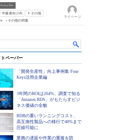
ペーパー
・中級者向けAI
その他
マイページ
ws
その他の特集
イトペーパー
「開発生産性」向上事例集 Four
Keys活用企業編
3年間のROIは264%、調査で知る
k
「Amazon RDS」がもたらすビジ
ネス価値の全貌
RDBの重いランニングコスト、
高互換性製品への移行で40%まで
圧縮可能に
業務の遅延や作業の重複を防