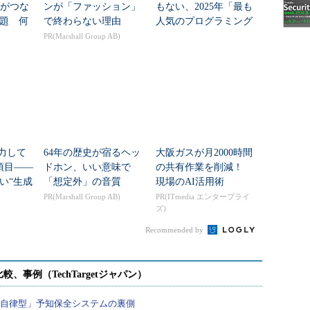
Nがつな
ンが「ファッション」
もない、2025年「最も
題 何
で終わらない理由
人気のプログラミング
た？
言語」
PR(Marshall Group AB)
入力して
64年の歴史が宿るヘッ
大阪ガスが月2000時間
項目――
ドホン、いい意味で
の共有作業を削減！
い“生成
「想定外」の音質
現場のAI活用術
PR(Marshall Group AB)
PR(ITmedia エンタープライ
ズ)
Recommended by