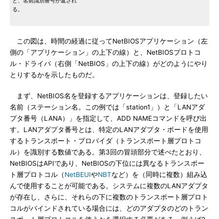
と、名前識別番号が返され
る。
この図は、時間の経過に従ってNetBIOSアプリケーション（左
側の「アプリケーション」の上下の線）と、NetBIOSプロトコ
ル・ドライバ（右側「NetBIOS」の上下の線）がどのようにやり
とりするかを示したものだ。
まず、NetBIOS名を登録するアプリケーションは、登録したい
名前（ステーション名。この例では「station1」）と「LANアダ
プタ番号（LANA）」を指定して、ADD NAMEコマンドを呼び出
す。LANアダプタ番号とは、特定のLANアダプタ・ボードを使用
するトランスポート・プロバイダ（トランスポート層プロトコ
ル）を識別する数値である。第3回の冒頭部分で述べたとおり、
NetBIOSはAPIであり、NetBIOSの下位には異なるトランスポー
ト層プロトコル（
NetBEUI
や
NBT
など）を（同時に複数）組み込
んで使用することが可能である。システムに複数のLANアダプタ
が存在し、さらに、それらの下に複数のトランスポート層プロト
コルがバインドされている場合には、どのアダプタのどのトラン