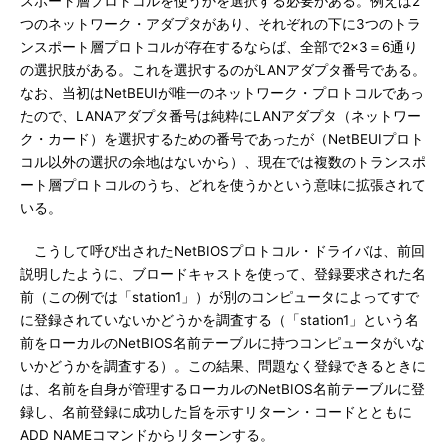
スポート層プロトコルを使うかを選択する必要がある。例えば2
つのネットワーク・アダプタがあり、それぞれの下に3つのトラ
ンスポート層プロトコルが存在するならば、全部で2×3＝6通り
の選択肢がある。これを選択するのがLANアダプタ番号である。
なお、当初はNetBEUIが唯一のネットワーク・プロトコルであっ
たので、LANAアダプタ番号は純粋にLANアダプタ（ネットワー
ク・カード）を選択するための番号であったが（NetBEUIプロト
コル以外の選択の余地はないから）、現在では複数のトランスポ
ート層プロトコルのうち、どれを使うかという意味に拡張されて
いる。
こうして呼び出されたNetBIOSプロトコル・ドライバは、前回
説明したように、ブロードキャストを使って、登録要求された名
前（この例では「station1」）が別のコンピュータによってすで
に登録されていないかどうかを調査する（「station1」という名
前をローカルのNetBIOS名前テーブルに持つコンピュータがいな
いかどうかを調査する）。この結果、問題なく登録できるときに
は、名前を自身が管理するローカルのNetBIOS名前テーブルに登
録し、名前登録に成功した旨を示すリターン・コードとともに
ADD NAMEコマンドからリターンする。