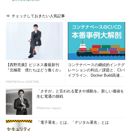
る）。前出の図では、説明を簡単にするために、同期モードでの
コマンド処理を示している（以後も同じ）。
チェックしておきたい人気記事
セッションの開始を要求するクライアント側のコンピュータ
は、セッションを確立したい相手のステーション名と自身のステ
ーション名をパラメータに指定してCALLコマンドを呼び出す。
するとクライアント側のNetBIOSプロトコル・ドライバは、与え
られたパラメータを指定して、サーバに対して接続要求を送る。
クライアントからの接続要求を受けたサーバ側のNetBIOSプロ
【西野亮廣】ビジネス書最新刊
コンテナベースの継続的インテグ
トコル・ドライバは、接続相手として指定されたステーション名
『北極星 僕たちはどう働くか』
レーションの利点／課題と、CIパ
イプライン、Docker Build高速化
が、自分のステーション名と一致することを自身のNetBIOS名前
のコツ (1/2...
PR(FINCHI on GOETHE)
テーブルで確認し、クライアント側に接続承認を返し、続いてセ
ッションが確立されたことを示すセッションIDと、接続を要求し
「さすが」と言われる驚きや感動を。新しい価値を
たステーション名を戻り値として、LISTENコマンド呼び出しか
生む電通の挑戦
らリターンする。
PR(dentsu Japan)
一方、サーバからの接続承認を受け取ったクライアント側の
NetBIOSプロトコル・ドライバは、セッションIDを戻り値として
「電子署名」とは、「デジタル署名」とは
CALLコマンド呼び出しからリターンする。ちなみに、CALLを呼