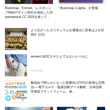
Bootstrap、Emmet、レスポンシ
「Bootstrap 4 alpha」が登場
ブWebデザイン対応を強化したDr
eamweaver CC 2015を使って
み...
より広がったカリキュラムを通過点に若者は上を目
指す (1/2)
arrowsの頑丈さがとんでもないレベルに
PR(arrows)
勉強会で明らかになった医療向けOSSの多様な活用
法──電子カルテ、臨床試験データ解析、日本語医
学用語プラットフォーム、画...