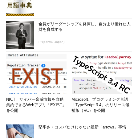
び出したとき、相手側がLISTEN状態になければ、CALLコマンド
はエラーを返す。
全員がリーダーシップを発揮し、自分より優れた人
以上で、サーバ側、クライアント側双方のアプリケーション
財を育成する
は、それぞれ確立されたセッションを識別するためのセッション
IDを取得した。以後双方のアプリケーションでは、取得したセッ
PR(dentsu Japan)
ションIDを指定してSENDコマンドやRECEIVEコマンドを呼び出
すことで、そのセッションを使ったサーバとクライアント間での
データ通信が可能になる。ただし、セッションIDはネットワーク
全体で共有されるものではなく、サーバ側（のアプリケーショ
ン）、クライアント側（のアプリケーション）それぞれの内部で
セッションを識別できればよい。従って同じセッションを識別す
るIDであっても、LISTENコマンドから返されるセッションID
と、CALLコマンドから返されるセッションIDは同じ値ではな
NICT、サイバー脅威情報を自動
Microsoft、プログラミング言語
い。
集約できるWebアプリ「EXIST」
「TypeScript 3.4」のリリース候
を公開
補版（RC）を公開
通信を終え、サーバ／クライアントいずれかのアプリケーショ
ンがHANGUPコマンドを呼び出すと、セッションは終了する。
堅牢さ・コスパだけじゃない最新「arrows」事情
相手を指定したデータグラム通信