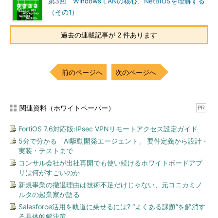
第3回 Windows LANの核心、NetBIOSを理解する
てセッションを確立する。このとき、まずはサーバとなるコンピ
（その1）
ュータ側がNetBIOSのLISTENコマンドを実行し、自身に対する
セッション開始要求を受付可能な状態にする。このとき、
過去の連載記事が 2 件あります
LISTENコマンドのパラメータとして、自身のステーション名
（NetBIOS名）を指定する。
ほとんどのNetBIOSのコマンドには、同期モード（ブロッキン
前のページへ
次のページへ
グ・モード）と非同期モード（ノンブロッキング・モード）とい
う2つのモードがある（コマンド番号の最上位ビットを1にする
と、非同期モードになる）。このうち同期モードとは、アプリケ
関連資料（ホワイトペーパー）
PR
ーションからNetBIOSを呼び出したときに、当該処理が完了する
までアプリケーションには制御が戻されないモードである。これ
FortiOS 7.6対応版:IPsec VPNリモートアクセス設定ガイド
に対し非同期モードでNetBIOSコマンドを呼び出すと、処理が終
5分で分かる「AI駆動開発エージェント」 要件定義から設計・
わらなくても制御はすぐにアプリケーションに戻される。この場
実装・テストまで
合、処理の完了はコールバック関数などによって知ることになる
コンサル会社が出社再開でも使い続けるホワイトボードアプ
（処理が完了すると、アプリケーションであらかじめ用意したコ
リは何がすごいのか
ールバック関数をNetBIOSプロトコル・ドライバが呼び出して通
新規事業の撤退理由は技術不足だけじゃない、元コニカミノ
知する）。通常は非同期モードを使うか、同期モードを使う場合
ルタの起業家が語る
でも、OSの機能を使って複数の
スレッド
から呼び出す場合が多
Salesforce活用を軌道に乗せるには? “よくある課題”を解消す
い（このときにはスレッド・レベルで
マルチタスク
処理がなされ
る具体的解決策