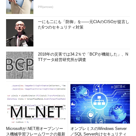
PR(arrows)
一にも二にも「防御」を――元CIAのCISOが提言し
た6つのセキュリティ対策
2018年の災害では34.2％で「BCPが機能した」、N
TTデータ経営研究所が調査
Microsoftが.NET用オープンソー
オンプレミスのWindows Server
ス機械学習フレームワークの最新
／SQL Server向けセキュリティ