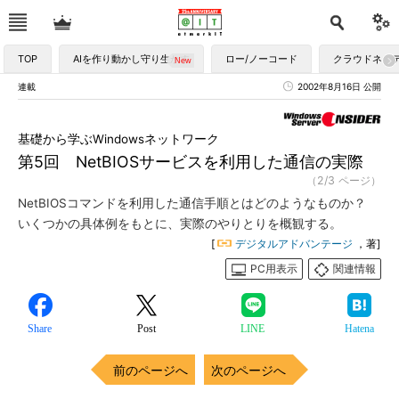
TOP
AIを作り動かし守り生かす
ロー/ノーコード
クラウドネイ
連載
2002年8月16日 公開
基礎から学ぶWindowsネットワーク
第5回 NetBIOSサービスを利用した通信の実際
（2/3 ページ）
NetBIOSコマンドを利用した通信手順とはどのようなものか？
いくつかの具体例をもとに、実際のやりとりを概観する。
[
デジタルアドバンテージ
，著]
PC用表示
関連情報
Share
Post
LINE
Hatena
前のページへ
次のページへ