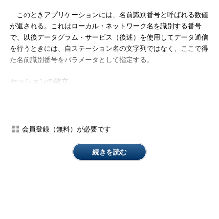
このときアプリケーションには、名前識別番号と呼ばれる数値
が返される。これはローカル・ネットワーク名を識別する番号
で、以後データグラム・サービス（後述）を使用してデータ通信
を行うときには、自ステーション名の文字列ではなく、ここで得
た名前識別番号をパラメータとして指定する。
セッションの確立
以前の連載で説明したとおり、NetBIOSセッション・サービス
は、コネクション指向の通信であり、通信し合うコンピュータ同
士はまず通信路（セッション）を確立し、このセッションを使っ
会員登録（無料）が必要です
てデータをやりとりする。データの送受信においては、エラー検
出やエラー訂正の機能が有効なので、信頼性の高い通信が可能で
続きを読む
ある（相手がデータを確実に受け取ったことが保証される）。
NetBIOSのセッション・サービスAPIを利用して2台のコンピュ
ータ（厳密には、2つのプロセス）がセッションを確立する手順
を図示すると次のようになる。