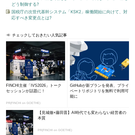
どう制御する?
国税庁の次世代基幹システム「KSK2」稼働開始に向けて、対
応すべき変更点とは?
チェックしておきたい人気記事
FINCHI主催「IVS2026」トーク
GitHubが新プランを発表、プライ
セッションが話題に！
ベートリポジトリを無料で利用可
能に
PR(FINCHI on GOETHE)
【見城徹×藤田晋】AI時代でも変わらない経営者の
本質
PR(FINCHI on GOETHE)