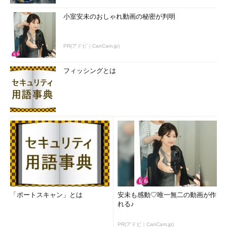
小室安未のおしゃれ動画の秘密が判明
PR(アドビ｜CanCam.jp)
フィッシングとは
「ポートスキャン」とは
安未も感動♡唯一無二の動画が作
れる♪
PR(アドビ｜CanCam.jp)