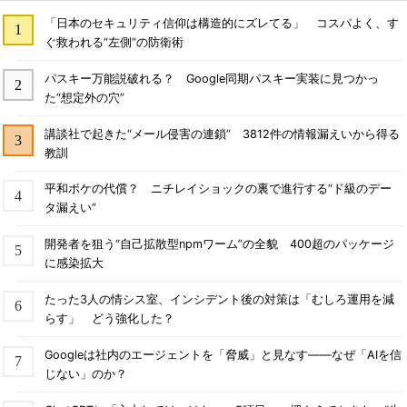
「日本のセキュリティ信仰は構造的にズレてる」 コスパよく、す
ぐ救われる“左側”の防衛術
パスキー万能説破れる？ Google同期パスキー実装に見つかっ
た“想定外の穴”
講談社で起きた“メール侵害の連鎖” 3812件の情報漏えいから得る
教訓
平和ボケの代償？ ニチレイショックの裏で進行する“ド級のデー
タ漏えい”
開発者を狙う“自己拡散型npmワーム”の全貌 400超のパッケージ
に感染拡大
たった3人の情シス室、インシデント後の対策は「むしろ運用を減
らす」 どう強化した？
Googleは社内のエージェントを「脅威」と見なす――なぜ「AIを信
じない」のか？