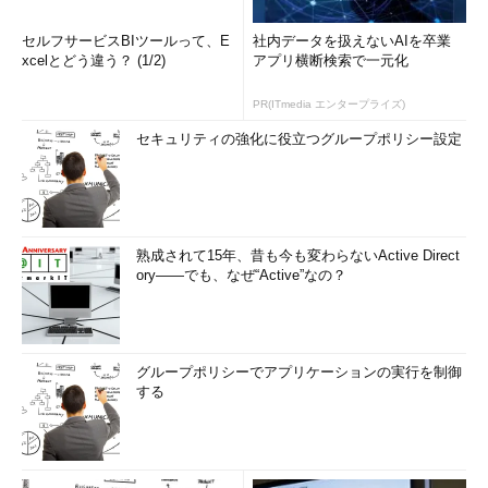
セルフサービスBIツールって、E
社内データを扱えないAIを卒業
xcelとどう違う？ (1/2)
アプリ横断検索で一元化
PR(ITmedia エンタープライズ)
セキュリティの強化に役立つグループポリシー設定
熟成されて15年、昔も今も変わらないActive Direct
ory――でも、なぜ“Active”なの？
グループポリシーでアプリケーションの実行を制御
する