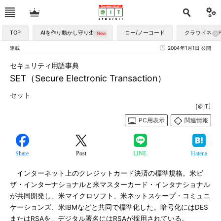
TOP
AIを作り動かし守り生かす
ロー/ノーコード
クラウドネイ
連載
2004年1月1日 公開
セキュリティ用語事典
SET（Secure Electronic Transaction）
セット
[＠IT]
PC用表示
関連情報
Share
Post
LINE
Hatena
インターネット上のクレジットカード決済の標準規格。米ビ
ザ・インターナショナルと米マスターカード・インタナショナル
が共同開発し、米マイクロソフト、米ネットスケープ・コミュニ
ケーションズ、米IBMなどと共同で標準化した。暗号化にはDES
またはRSAを、デジタル署名にはRSAが採用されている。