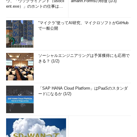
ウ、「ウソクライアント（usocli
amarin.Formsの特徴 (1/3)
ent.exe）」のホントの仕事は？
(1/2)
“マイクラ”使ってAI研究、マイクロソフトがGitHub
で一般公開
ソーシャルエンジニアリングは予算獲得にも応用で
きる？ (1/2)
「SAP HANA Cloud Platform」はPaaSのスタンダ
ードになるか (1/2)