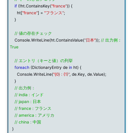
if
(!ht.ContainsKey(
"france"
)) {
ht[
"france"
] =
"フランス"
;
}
// 値の存在チェック
Console.WriteLine(ht.ContainsValue(
"日本"
));
// 出力例：
True
// エントリ（キーと値）の列挙
foreach
(DictionaryEntry de
in
ht) {
Console.WriteLine(
"{0} : {1}"
, de.Key, de.Value);
}
// 出力例：
// india : インド
// japan : 日本
// france : フランス
// america : アメリカ
// china : 中国
}