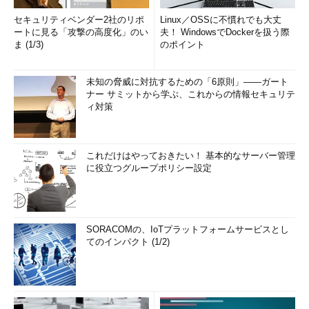
セキュリティベンダー2社のリポ
Linux／OSSに不慣れでも大丈
ートに見る「攻撃の高度化」のい
夫！ WindowsでDockerを扱う際
ま (1/3)
のポイント
未知の脅威に対抗するための「6原則」――ガート
ナー サミットから学ぶ、これからの情報セキュリテ
ィ対策
これだけはやっておきたい！ 基本的なサーバー管理
に役立つグループポリシー設定
SORACOMの、IoTプラットフォームサービスとし
てのインパクト (1/2)