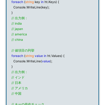
foreach
(
string
key
in
ht.Keys) {
Console.WriteLine(key);
}
// 出力例：
// india
// japan
// america
// china
// 値項目の列挙
foreach
(
string
value
in
ht.Values) {
Console.WriteLine(
value
);
}
// 出力例：
// インド
// 日本
// アメリカ
// 中国
// キーの存在チェック