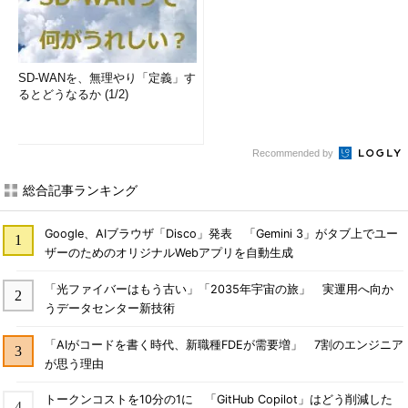
SD-WANを、無理やり「定義」す
るとどうなるか (1/2)
Recommended by
総合記事ランキング
Google、AIブラウザ「Disco」発表 「Gemini 3」がタブ上でユー
ザーのためのオリジナルWebアプリを自動生成
「光ファイバーはもう古い」「2035年宇宙の旅」 実運用へ向か
うデータセンター新技術
「AIがコードを書く時代、新職種FDEが需要増」 7割のエンジニア
が思う理由
トークンコストを10分の1に 「GitHub Copilot」はどう削減した