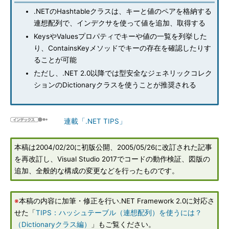
.NETのHashtableクラスは、キーと値のペアを格納する
連想配列で、インデクサを使って値を追加、取得する
KeysやValuesプロパティでキーや値の一覧を列挙した
り、ContainsKeyメソッドでキーの存在を確認したりす
ることが可能
ただし、.NET 2.0以降では型安全なジェネリックコレク
ションのDictionaryクラスを使うことが推奨される
連載「.NET TIPS」
本稿は2004/02/20に初版公開、2005/05/26に改訂された記事
を再改訂し、Visual Studio 2017でコードの動作検証、図版の
追加、全般的な構成の変更などを行ったものです。
※
本稿の内容に加筆・修正を行い.NET Framework 2.0に対応さ
せた「
TIPS：ハッシュテーブル（連想配列）を使うには？
（Dictionaryクラス編）
」もご覧ください。