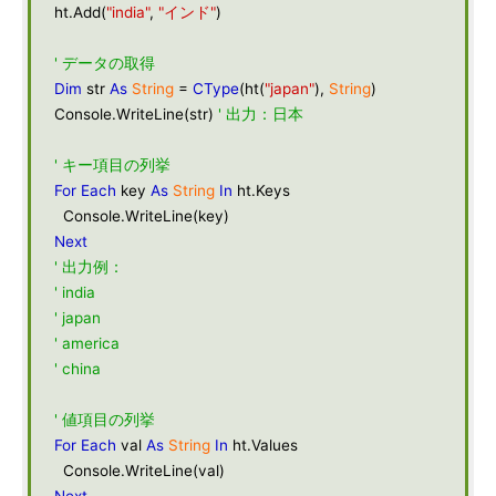
ht.Add(
"india"
,
"インド"
)
' データの取得
Dim
str
As
String
=
CType
(ht(
"japan"
),
String
)
Console.WriteLine(str)
' 出力：日本
' キー項目の列挙
For
Each
key
As
String
In
ht.Keys
Console.WriteLine(key)
Next
' 出力例：
' india
' japan
' america
' china
' 値項目の列挙
For
Each
val
As
String
In
ht.Values
Console.WriteLine(val)