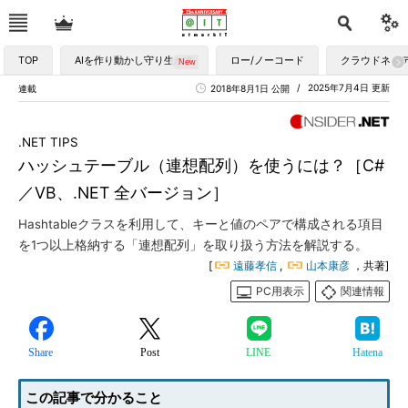
TOP
AIを作り動かし守り生かす
ロー/ノーコード
クラウドネイ
2025年7月4日 更新
連載
2018年8月1日 公開
.NET TIPS
ハッシュテーブル（連想配列）を使うには？［C#
／VB、.NET 全バージョン］
Hashtableクラスを利用して、キーと値のペアで構成される項目
を1つ以上格納する「連想配列」を取り扱う方法を解説する。
[
遠藤孝信
,
山本康彦
，共著]
PC用表示
関連情報
Share
Post
LINE
Hatena
この記事で分かること