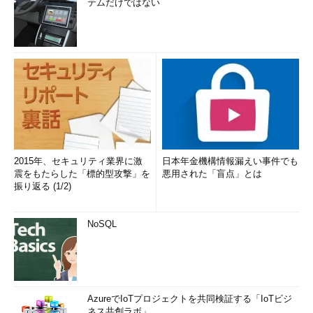
テムだけではない
2015年、セキュリティ業界に激
日本年金機構情報漏えい事件でも
震をもたらした「標的型攻撃」を
悪用された「盲点」とは
振り返る (1/2)
NoSQL
AzureでIoTプロジェクトを共同検証する「IoTビジ
ネス共創ラボ」