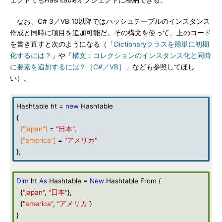
ェクトでもHashtableオブジェクトに格納できる。
なお、C# 3／VB 10以降ではハッシュテーブルのインスタンス
作成と同時に項目を追加可能だ。その構文を使って、上のコード
を書き直すと次のようになる（「
Dictionaryクラスを簡単に初期
化するには？
」や「
構文：コレクションのインスタンス化と同時
に要素を追加するには？［C#／VB］
」なども参照してほし
い）。
Hashtable ht =
new
Hashtable
{
["japan"]
=
"日本"
,
["america"]
=
"アメリカ"
};
Dim
ht
As
Hashtable =
New
Hashtable From {
{
"japan"
,
"日本"
},
{
"america"
,
"アメリカ"
}
}