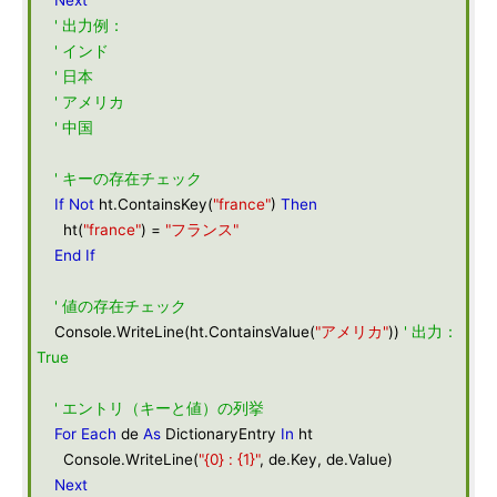
Next
' 出力例：
' インド
' 日本
' アメリカ
' 中国
' キーの存在チェック
If
Not
ht.ContainsKey(
"france"
)
Then
ht(
"france"
) =
"フランス"
End
If
' 値の存在チェック
Console.WriteLine(ht.ContainsValue(
"アメリカ"
))
' 出力：
True
' エントリ（キーと値）の列挙
For
Each
de
As
DictionaryEntry
In
ht
Console.WriteLine(
"{0} : {1}"
, de.Key, de.Value)
Next