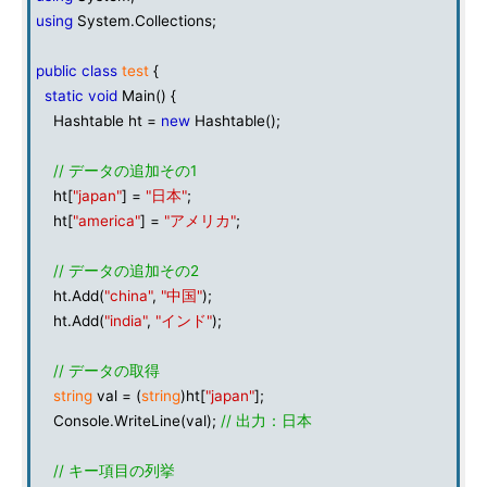
using
System.Collections;
public
class
test
{
static
void
Main() {
Hashtable ht =
new
Hashtable();
// データの追加その1
ht[
"japan"
] =
"日本"
;
ht[
"america"
] =
"アメリカ"
;
// データの追加その2
ht.Add(
"china"
,
"中国"
);
ht.Add(
"india"
,
"インド"
);
// データの取得
string
val = (
string
)ht[
"japan"
];
Console.WriteLine(val);
// 出力：日本
// キー項目の列挙