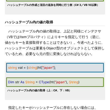
ハッシュテーブルの作成と項目の追加を同時に行う例（C# 3／VB 10以降）
ハッシュテーブル内の値の取得
ハッシュテーブル内の値の取得は、上記と同様にインデクサ
（VBではItemプロパティ）によりキーを指定して行う（逆に、
値からキーを直接取得することはできない）。今述べたように、
ハッシュテーブルは要素をObject型のオブジェクトとして保持し
ているため、必要なら元の型に変換しなければならない。
string
val = (
string
)ht[
"japan"
];
Dim
str
As
String
=
CType
(ht(
"japan"
),
String
)
ハッシュテーブル内の値の取得（上：C#、下：VB）
指定したキーがハッシュテーブルに存在しない場合には、