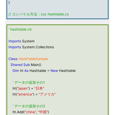
}
// コンパイル方法：csc hashtable.cs
' hashtable.vb
Imports
System
Imports
System.Collections
Class
HashTableSample
Shared
Sub
Main()
Dim
ht
As
Hashtable =
New
Hashtable
' データの追加その1
ht(
"japan"
) =
"日本"
ht(
"america"
) =
"アメリカ"
' データの追加その2
ht.Add(
"china"
,
"中国"
)