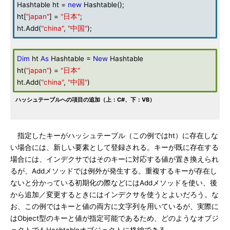
Hashtable ht =
new
Hashtable();
ht[
"japan"
] =
"日本"
;
ht.Add(
"china"
,
"中国"
);
Dim
ht
As
Hashtable =
New
Hashtable
ht(
"japan"
) =
"日本"
ht.Add(
"china"
,
"中国"
)
ハッシュテーブルへの項目の追加（上：C#、下：VB）
指定したキーがハッシュテーブル（この例ではht）に存在しな
い場合には、新しい要素として登録される。キーが既に存在する
場合には、インデクサではそのキーに対応する値が置き換えられ
るが、Addメソッドでは例外が発生する。重複するキーが存在し
ないと分かっている初期化の際などにはAddメソッドを使い、後
から追加／変更するときにはインデクサを使うとよいだろう。な
お、この例ではキーと値の両方に文字列を用いているが、実際に
はObject型のキーと値が指定可能であるため、どのようなオブジ